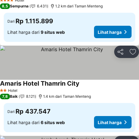
Hotel
4 Bintang
8,5
Sempurna
6.431
1.2 km dari Taman Menteng
Rp 1.115.899
Dari
Lihat harga dari
9 situs web
Lihat harga
Bagikan
Ta
Amaris Hotel Thamrin City
Lihat harga
Hotel
2 Bintang
7,8
Baik
8.121
1.4 km dari Taman Menteng
Rp 437.547
Dari
Lihat harga dari
6 situs web
Lihat harga