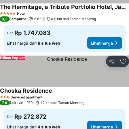
The Hermitage, a Tribute Portfolio Hotel, Jakarta
Lihat harga
Hotel
5 Bintang
9,2
Sempurna
6.622
0.9 km dari Taman Menteng
Rp 1.747.083
Dari
Lihat harga dari
8 situs web
Lihat harga
Pilihan Populer
Bagikan
Ta
Choska Residence
Lihat harga
Serviced apartment
3 Bintang
7,9
Baik
1.979
1.2 km dari Taman Menteng
Rp 272.872
Dari
Lihat harga dari
4 situs web
Lihat harga