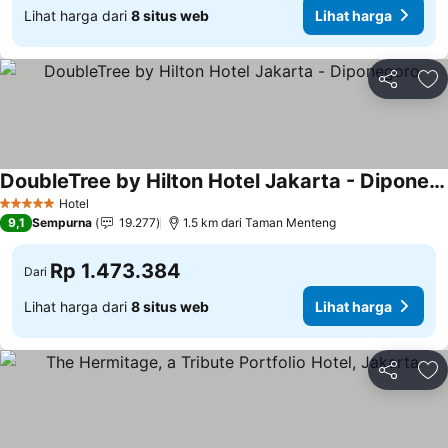
Lihat harga dari
8 situs web
Lihat harga
Bagikan
Ta
DoubleTree by Hilton Hotel Jakarta - Diponegoro
Lihat harga
Hotel
5 Bintang
9,1
Sempurna
19.277
1.5 km dari Taman Menteng
Rp 1.473.384
Dari
Lihat harga dari
8 situs web
Lihat harga
Bagikan
Ta