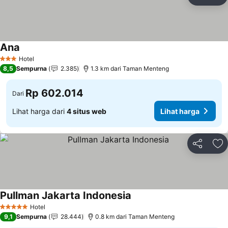
Bagikan
Ta
Ana
Lihat harga
Hotel
3 Bintang
8,5
Sempurna
2.385
1.3 km dari Taman Menteng
Rp 602.014
Dari
Lihat harga dari
4 situs web
Lihat harga
Bagikan
Ta
Pullman Jakarta Indonesia
Lihat harga
Hotel
5 Bintang
9,1
Sempurna
28.444
0.8 km dari Taman Menteng