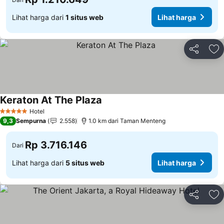
Lihat harga dari
1 situs web
Lihat harga
Bagikan
Ta
Keraton At The Plaza
Lihat harga
Hotel
5 Bintang
9,3
Sempurna
2.558
1.0 km dari Taman Menteng
Rp 3.716.146
Dari
Lihat harga dari
5 situs web
Lihat harga
Bagikan
Ta