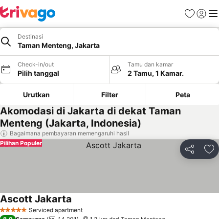
Favorit
Login
Me
Destinasi
Taman Menteng, Jakarta
Check-in/out
Tamu dan kamar
Pilih tanggal
2 Tamu, 1 Kamar.
Urutkan
Filter
Peta
Akomodasi di Jakarta di dekat Taman
Menteng (Jakarta, Indonesia)
Bagaimana pembayaran memengaruhi hasil
Pilihan Populer
Bagikan
Ta
Ascott Jakarta
Lihat harga
Serviced apartment
5 Bintang