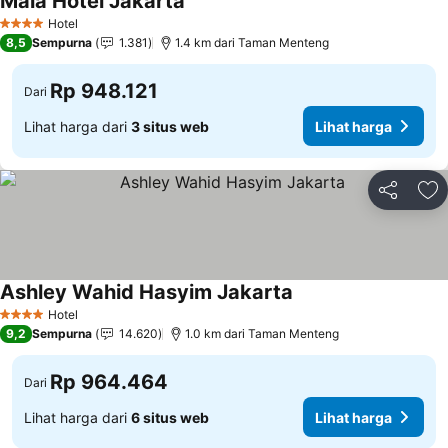
Maia Hotel Jakarta
Lihat harga
Hotel
4 Bintang
8,5
Sempurna
1.381
1.4 km dari Taman Menteng
Rp 948.121
Dari
Lihat harga dari
3 situs web
Lihat harga
Bagikan
Ta
Ashley Wahid Hasyim Jakarta
Lihat harga
Hotel
4 Bintang
9,2
Sempurna
14.620
1.0 km dari Taman Menteng
Rp 964.464
Dari
Lihat harga dari
6 situs web
Lihat harga