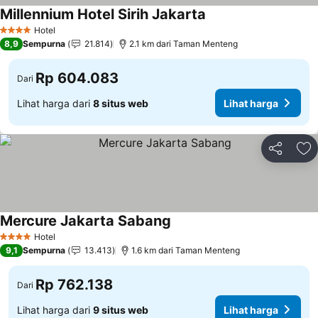
Millennium Hotel Sirih Jakarta
Lihat harga
Hotel
4 Bintang
8,9
Sempurna
21.814
2.1 km dari Taman Menteng
Rp 604.083
Dari
Lihat harga dari
8 situs web
Lihat harga
Bagikan
Ta
Mercure Jakarta Sabang
Lihat harga
Hotel
4 Bintang
9,1
Sempurna
13.413
1.6 km dari Taman Menteng
Rp 762.138
Dari
Lihat harga dari
9 situs web
Lihat harga