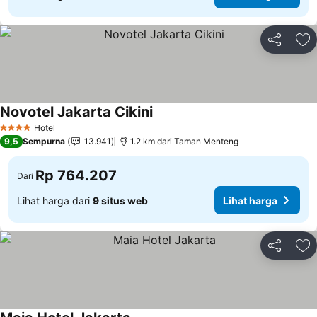
Bagikan
Ta
Novotel Jakarta Cikini
Lihat harga
Hotel
4 Bintang
9,5
Sempurna
13.941
1.2 km dari Taman Menteng
Rp 764.207
Dari
Lihat harga dari
9 situs web
Lihat harga
Bagikan
Ta