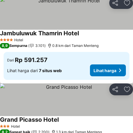
Bagikan
Ta
Jambuluwuk Thamrin Hotel
Lihat harga
Hotel
4 Bintang
8,9
Sempurna
3.101
0.8 km dari Taman Menteng
Rp 591.257
Dari
Lihat harga dari
7 situs web
Lihat harga
Bagikan
Ta
Grand Picasso Hotel
Lihat harga
Hotel
3 Bintang
8,2
Sangat baik
2.200
1.3 km dari Taman Menteng