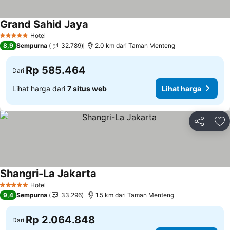
Grand Sahid Jaya
Lihat harga
Hotel
5 Bintang
8,9
Sempurna
32.789
2.0 km dari Taman Menteng
Rp 585.464
Dari
Lihat harga dari
7 situs web
Lihat harga
Bagikan
Ta
Shangri-La Jakarta
Lihat harga
Hotel
5 Bintang
9,4
Sempurna
33.296
1.5 km dari Taman Menteng
Rp 2.064.848
Dari