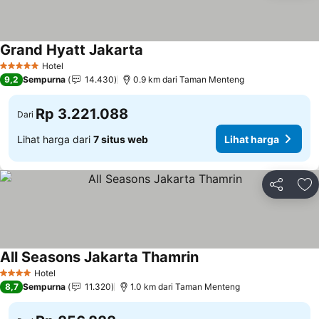
Grand Hyatt Jakarta
Lihat harga
Hotel
5 Bintang
9,2
Sempurna
14.430
0.9 km dari Taman Menteng
Rp 3.221.088
Dari
Lihat harga dari
7 situs web
Lihat harga
Bagikan
Ta
All Seasons Jakarta Thamrin
Lihat harga
Hotel
4 Bintang
8,7
Sempurna
11.320
1.0 km dari Taman Menteng