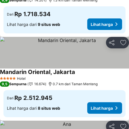
8,9
Sempurna
14.201
1.3 km dari Taman Menteng
Rp 1.718.534
Dari
Lihat harga dari
9 situs web
Lihat harga
Bagikan
Ta
Mandarin Oriental, Jakarta
Lihat harga
Hotel
5 Bintang
9,5
Sempurna
16.674
0.7 km dari Taman Menteng
Rp 2.512.945
Dari
Lihat harga dari
8 situs web
Lihat harga