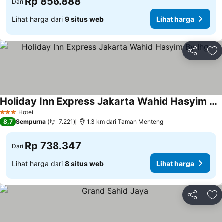
Rp 856.888
Dari
Lihat harga dari
9 situs web
Lihat harga
Bagikan
Ta
Holiday Inn Express Jakarta Wahid Hasyim By Ihg
Lihat harga
Hotel
3 Bintang
8,7
Sempurna
7.221
1.3 km dari Taman Menteng
Rp 738.347
Dari
Lihat harga dari
8 situs web
Lihat harga
Bagikan
Ta