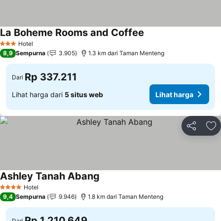
La Boheme Rooms and Coffee
Lihat harga
Hotel
3 Bintang
8,9
Sempurna
3.905
1.3 km dari Taman Menteng
Rp 337.211
Dari
Lihat harga dari
5 situs web
Lihat harga
Bagikan
Ta
Ashley Tanah Abang
Lihat harga
Hotel
4 Bintang
9,4
Sempurna
9.946
1.8 km dari Taman Menteng
Rp 1.210.649
Dari