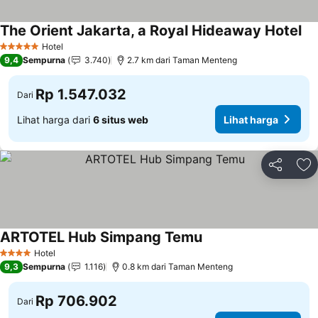
The Orient Jakarta, a Royal Hideaway Hotel
Lih
Hotel
5 Bintang
9,4
Sempurna
3.740
2.7 km dari Taman Menteng
Rp 1.547.032
Dari
Lihat harga dari
6 situs web
Lihat harga
Bagikan
Ta
ARTOTEL Hub Simpang Temu
Lihat harga
Hotel
4 Bintang
9,3
Sempurna
1.116
0.8 km dari Taman Menteng
Rp 706.902
Dari