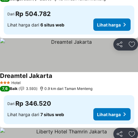
Rp 504.782
Dari
Lihat harga dari
6 situs web
Lihat harga
Bagikan
Ta
Dreamtel Jakarta
Lihat harga
Hotel
3 Bintang
7,6
Baik
3.593
0.9 km dari Taman Menteng
Rp 346.520
Dari
Lihat harga dari
7 situs web
Lihat harga
Bagikan
Ta