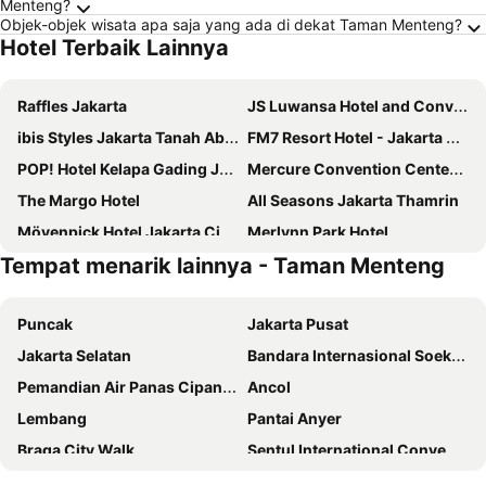
Menteng?
Objek-objek wisata apa saja yang ada di dekat Taman Menteng?
Hotel Terbaik Lainnya
Raffles Jakarta
JS Luwansa Hotel and Convention Center
ibis Styles Jakarta Tanah Abang
FM7 Resort Hotel - Jakarta Airport
POP! Hotel Kelapa Gading Jakarta
Mercure Convention Center Ancol
The Margo Hotel
All Seasons Jakarta Thamrin
Mövenpick Hotel Jakarta City Centre
Merlynn Park Hotel
Tempat menarik lainnya - Taman Menteng
Gran Melia Jakarta
Pullman Jakarta Indonesia
Asyana Kemayoran Jakarta
Grand Sahid Jaya
Puncak
Jakarta Pusat
Holiday Inn Express Jakarta Menteng By Ihg
Hotel Indonesia Kempinski Jakarta
Jakarta Selatan
Bandara Internasional Soekarno Hatta
Amaroossa Cosmo Jakarta
Putri Duyung Ancol
Pemandian Air Panas Cipanas
Ancol
Novotel Jakarta Mangga Dua Square
Holiday Inn & Suites Jakarta Gajah Mada By Ihg
Lembang
Pantai Anyer
Hotel Horison Ultima Bekasi
Sampit Residence Managed by FLAT06
Braga City Walk
Sentul International Convention Center
World Hotel Jakarta - Bandengan
Mercure Jakarta Kota
Taman Safari Indonesia
Mall Blok M
ARTOTEL Gelora Senayan Jakarta
POP! Hotel Kemang Jakarta