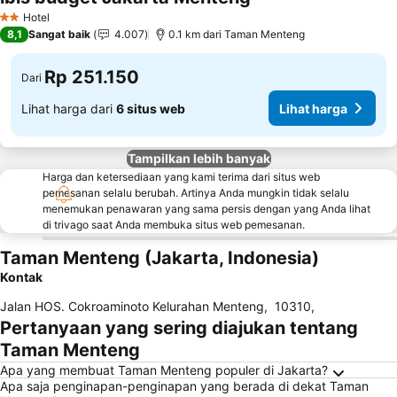
Lihat harga
Hotel
2 Bintang
8,1
Sangat baik
4.007
0.1 km dari Taman Menteng
Rp 251.150
Dari
Lihat harga dari
6 situs web
Lihat harga
Tampilkan lebih banyak
Harga dan ketersediaan yang kami terima dari situs web
pemesanan selalu berubah. Artinya Anda mungkin tidak selalu
menemukan penawaran yang sama persis dengan yang Anda lihat
di trivago saat Anda membuka situs web pemesanan.
Taman Menteng (Jakarta, Indonesia)
Kontak
Jalan HOS. Cokroaminoto Kelurahan Menteng
,
10310
,
Pertanyaan yang sering diajukan tentang
Taman Menteng
Apa yang membuat Taman Menteng populer di Jakarta?
Apa saja penginapan-penginapan yang berada di dekat Taman