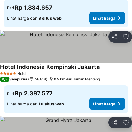
Rp 1.884.657
Dari
Lihat harga dari
9 situs web
Lihat harga
Bagikan
Ta
Hotel Indonesia Kempinski Jakarta
Lihat harga
Hotel
5 Bintang
9,3
Sempurna
28.818
0.9 km dari Taman Menteng
Rp 2.387.577
Dari
Lihat harga dari
10 situs web
Lihat harga
Bagikan
Ta