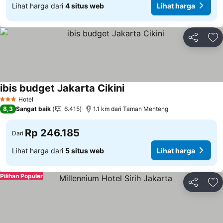
Lihat harga dari
4 situs web
Lihat harga
Bagikan
Ta
ibis budget Jakarta Cikini
Lihat harga
Hotel
3 Bintang
8,3
Sangat baik
6.415
1.1 km dari Taman Menteng
Rp 246.185
Dari
Lihat harga dari
5 situs web
Lihat harga
Pilihan Populer
Bagikan
Ta