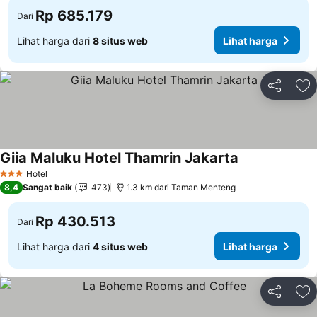
Rp 685.179
Dari
Lihat harga dari
8 situs web
Lihat harga
Bagikan
Ta
Giia Maluku Hotel Thamrin Jakarta
Lihat harga
Hotel
3 Bintang
8,4
Sangat baik
473
1.3 km dari Taman Menteng
Rp 430.513
Dari
Lihat harga dari
4 situs web
Lihat harga
Bagikan
Ta