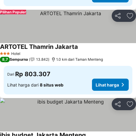
Pilihan Populer
Bagikan
Ta
ARTOTEL Thamrin Jakarta
Lihat harga
Hotel
3 Bintang
8,7
Sempurna
13.842
1.0 km dari Taman Menteng
Rp 803.307
Dari
Lihat harga dari
8 situs web
Lihat harga
Bagikan
Ta
ibis budget Jakarta Menteng