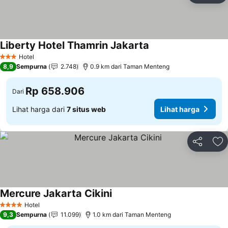
Liberty Hotel Thamrin Jakarta
Lihat harga
Hotel
3 Bintang
8,9
Sempurna
2.748
0.9 km dari Taman Menteng
Rp 658.906
Dari
Lihat harga dari
7 situs web
Lihat harga
Bagikan
Ta
Mercure Jakarta Cikini
Lihat harga
Hotel
4 Bintang
9,3
Sempurna
11.099
1.0 km dari Taman Menteng