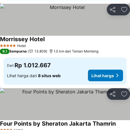
Bagikan
Ta
Morrissey Hotel
Lihat harga
Hotel
5 Bintang
9,1
Sempurna
13.809
1.0 km dari Taman Menteng
Rp 1.012.667
Dari
Lihat harga dari
8 situs web
Lihat harga
Bagikan
Ta
Four Points by Sheraton Jakarta Thamrin
Lihat 