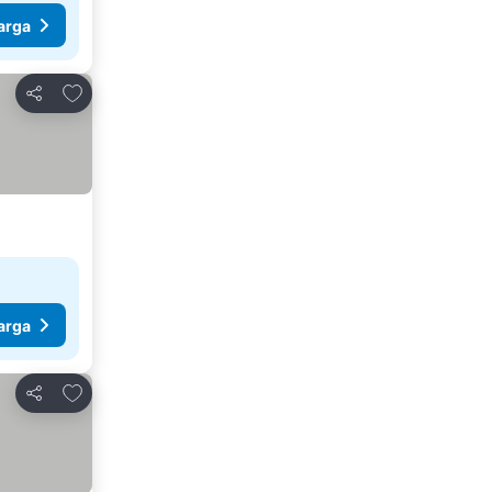
arga
Tambahkan ke favorit
Bagikan
arga
Tambahkan ke favorit
Bagikan