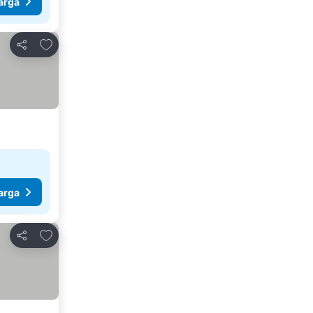
arga
Tambahkan ke favorit
Bagikan
arga
Tambahkan ke favorit
Bagikan