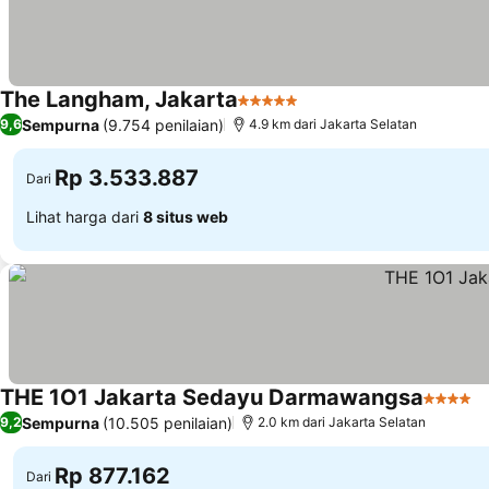
The Langham, Jakarta
5 Bintang
Sempurna
(9.754 penilaian)
9,6
4.9 km dari Jakarta Selatan
Rp 3.533.887
Dari
Lihat harga dari
8 situs web
THE 1O1 Jakarta Sedayu Darmawangsa
4 Binta
Sempurna
(10.505 penilaian)
9,2
2.0 km dari Jakarta Selatan
Rp 877.162
Dari