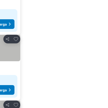
arga
Tambahkan ke favorit
Bagikan
arga
Tambahkan ke favorit
Bagikan