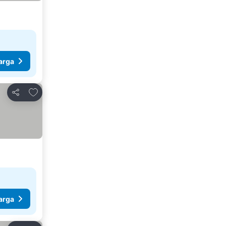
arga
Tambahkan ke favorit
Bagikan
arga