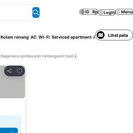
ID · Rp
Menu
Login
Lihat peta
Kolam renang
AC
Wi-Fi
Serviced apartment
Antar/Jemput Ke B
Bagaimana pembayaran memengaruhi hasil
Tambahkan ke favorit
Bagikan