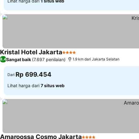
Lihat harga dari
1 situs web
Kristal Hotel Jakarta
4 Bintang
Sangat baik
(7.697 penilaian)
8,4
1.9 km dari Jakarta Selatan
Rp 699.454
Dari
Lihat harga dari
7 situs web
Amaroossa Cosmo Jakarta