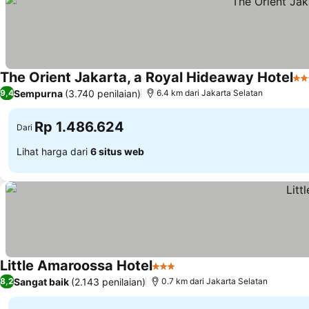
The Orient Jakarta, a Royal Hideaway Hotel
5 B
Sempurna
(3.740 penilaian)
9,4
6.4 km dari Jakarta Selatan
Rp 1.486.624
Dari
Lihat harga dari
6 situs web
Little Amaroossa Hotel
3 Bintang
Sangat baik
(2.143 penilaian)
8,2
0.7 km dari Jakarta Selatan