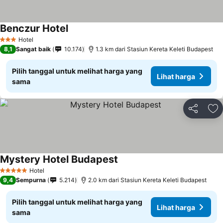
Benczur Hotel
Hotel
3 Bintang
8,1
Sangat baik
10.174
1.3 km dari Stasiun Kereta Keleti Budapest
Pilih tanggal untuk melihat harga yang
Lihat harga
sama
Bagikan
Ta
Mystery Hotel Budapest
Hotel
5 Bintang
9,4
Sempurna
5.214
2.0 km dari Stasiun Kereta Keleti Budapest
Pilih tanggal untuk melihat harga yang
Lihat harga
sama