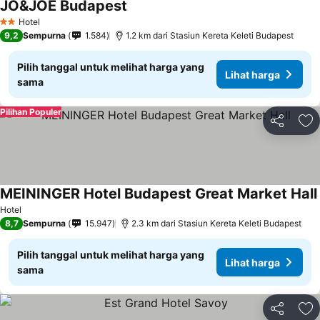
JO&JOE Budapest
Hotel
2 Bintang
9,2
Sempurna
1.584
1.2 km dari Stasiun Kereta Keleti Budapest
Pilih tanggal untuk melihat harga yang
Lihat harga
sama
Pilihan Populer
Bagikan
Ta
MEININGER Hotel Budapest Great Market Hall
Hotel
8,7
Sempurna
15.947
2.3 km dari Stasiun Kereta Keleti Budapest
Pilih tanggal untuk melihat harga yang
Lihat harga
sama
Bagikan
Ta