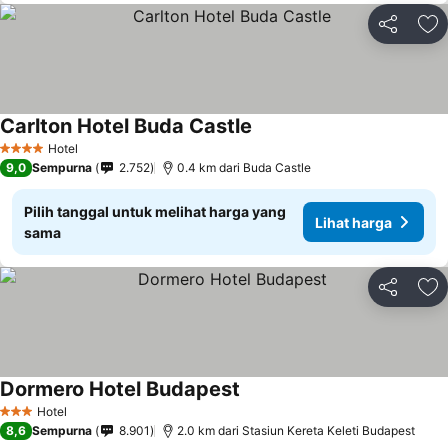
Bagikan
Ta
Carlton Hotel Buda Castle
Hotel
4 Bintang
9,0
Sempurna
2.752
0.4 km dari Buda Castle
Pilih tanggal untuk melihat harga yang
Lihat harga
sama
Bagikan
Ta
Dormero Hotel Budapest
Hotel
3 Bintang
8,6
Sempurna
8.901
2.0 km dari Stasiun Kereta Keleti Budapest