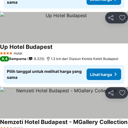
sama
Bagikan
Ta
Up Hotel Budapest
Hotel
4 Bintang
9,4
Sempurna
8.325
1.3 km dari Stasiun Kereta Keleti Budapest
Pilih tanggal untuk melihat harga yang
Lihat harga
sama
Bagikan
Ta
Nemzeti Hotel Budapest - MGallery Collection