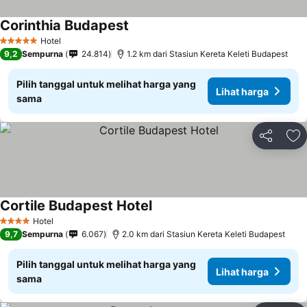
Corinthia Budapest
Hotel
5 Bintang
9,2
Sempurna
24.814
1.2 km dari Stasiun Kereta Keleti Budapest
Pilih tanggal untuk melihat harga yang
Lihat harga
sama
Bagikan
Ta
Cortile Budapest Hotel
Hotel
4 Bintang
9,7
Sempurna
6.067
2.0 km dari Stasiun Kereta Keleti Budapest
Pilih tanggal untuk melihat harga yang
Lihat harga
sama