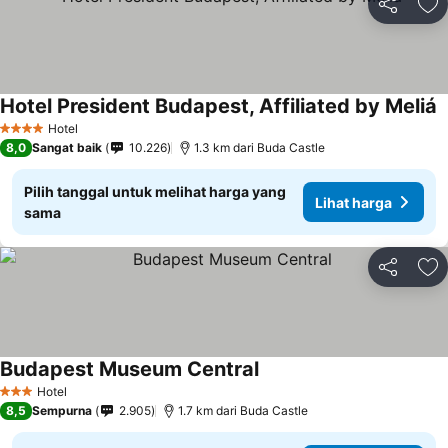
Bagikan
Ta
Hotel President Budapest, Affiliated by Meliá
Hotel
4 Bintang
8,0
Sangat baik
10.226
1.3 km dari Buda Castle
Pilih tanggal untuk melihat harga yang
Lihat harga
sama
Bagikan
Ta
Budapest Museum Central
Hotel
3 Bintang
8,5
Sempurna
2.905
1.7 km dari Buda Castle