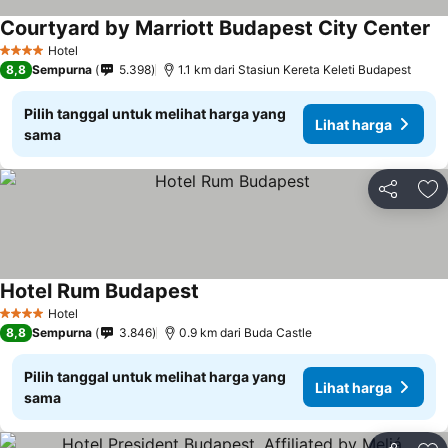
Courtyard by Marriott Budapest City Center
Hotel
4 Bintang
8,8
Sempurna
5.398
1.1 km dari Stasiun Kereta Keleti Budapest
Pilih tanggal untuk melihat harga yang
Lihat harga
sama
Bagikan
Ta
Hotel Rum Budapest
Hotel
4 Bintang
8,8
Sempurna
3.846
0.9 km dari Buda Castle
Pilih tanggal untuk melihat harga yang
Lihat harga
sama