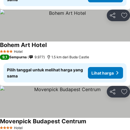
Bagikan
Ta
Bohem Art Hotel
Hotel
4 Bintang
9,1
Sempurna
9.977
1.5 km dari Buda Castle
Pilih tanggal untuk melihat harga yang
Lihat harga
sama
Bagikan
Ta
Movenpick Budapest Centrum
Hotel
4 Bintang