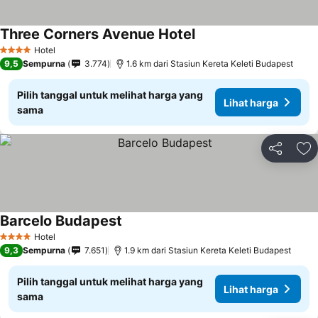
Three Corners Avenue Hotel
Hotel
4 Bintang
9,5
Sempurna
3.774
1.6 km dari Stasiun Kereta Keleti Budapest
Pilih tanggal untuk melihat harga yang
Lihat harga
sama
Bagikan
Ta
Barcelo Budapest
Hotel
4 Bintang
9,3
Sempurna
7.651
1.9 km dari Stasiun Kereta Keleti Budapest
Pilih tanggal untuk melihat harga yang
Lihat harga
sama