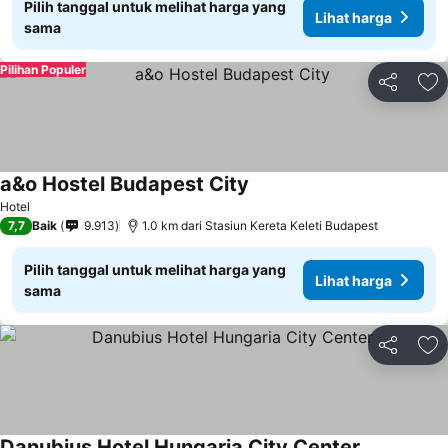
Pilih tanggal untuk melihat harga yang
Lihat harga
sama
Pilihan Populer
Bagikan
Ta
a&o Hostel Budapest City
Hotel
7,7
Baik
9.913
1.0 km dari Stasiun Kereta Keleti Budapest
Pilih tanggal untuk melihat harga yang
Lihat harga
sama
Bagikan
Ta
Danubius Hotel Hungaria City Center