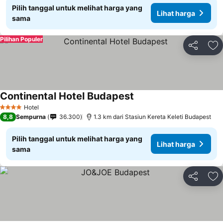
Pilih tanggal untuk melihat harga yang
Lihat harga
sama
Pilihan Populer
Bagikan
Ta
Continental Hotel Budapest
Hotel
4 Bintang
8,8
Sempurna
36.300
1.3 km dari Stasiun Kereta Keleti Budapest
Pilih tanggal untuk melihat harga yang
Lihat harga
sama
Bagikan
Ta