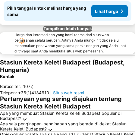
Pilih tanggal untuk melihat harga yang
Lihat harga
sama
Tampilkan lebih banyak
Harga dan ketersediaan yang kami terima dari situs web
pemesanan selalu berubah. Artinya Anda mungkin tidak selalu
menemukan penawaran yang sama persis dengan yang Anda lihat
di trivago saat Anda membuka situs web pemesanan.
Stasiun Kereta Keleti Budapest (Budapest,
Hungaria)
Kontak
Baross tér
,
1077
,
Telepon
:
+36(1)4134610
|
Situs web resmi
Pertanyaan yang sering diajukan tentang
Stasiun Kereta Keleti Budapest
Apa yang membuat Stasiun Kereta Keleti Budapest populer di
Budapest?
Apa saja penginapan-penginapan yang berada di dekat Stasiun
Kereta Keleti Budapest?
Objek-objek wisata apa saja yang ada di dekat Stasiun Kereta Keleti