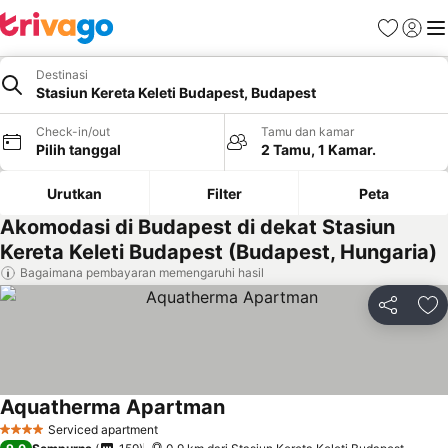
Favorit
Login
Me
Destinasi
Stasiun Kereta Keleti Budapest, Budapest
Check-in/out
Tamu dan kamar
Pilih tanggal
2 Tamu, 1 Kamar.
Urutkan
Filter
Peta
Akomodasi di Budapest di dekat Stasiun
Kereta Keleti Budapest (Budapest, Hungaria)
Bagaimana pembayaran memengaruhi hasil
Bagikan
Ta
Aquatherma Apartman
Serviced apartment
4 Bintang