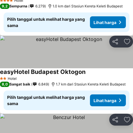
Hotel
4 Bintang
9,2
Sempurna
6.279
1.0 km dari Stasiun Kereta Keleti Budapest
Pilih tanggal untuk melihat harga yang
Lihat harga
sama
Bagikan
Ta
easyHotel Budapest Oktogon
Hotel
2 Bintang
8,0
Sangat baik
6.849
1.7 km dari Stasiun Kereta Keleti Budapest
Pilih tanggal untuk melihat harga yang
Lihat harga
sama
Bagikan
Ta