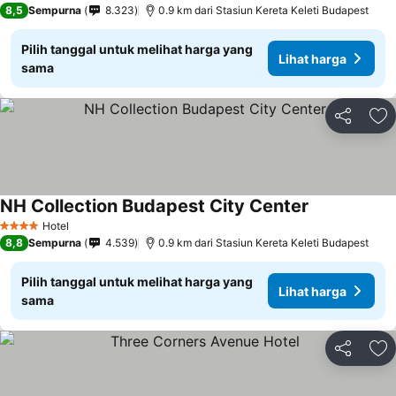
8,5
Sempurna
8.323
0.9 km dari Stasiun Kereta Keleti Budapest
Pilih tanggal untuk melihat harga yang
Lihat harga
sama
Bagikan
Ta
NH Collection Budapest City Center
Hotel
4 Bintang
8,8
Sempurna
4.539
0.9 km dari Stasiun Kereta Keleti Budapest
Pilih tanggal untuk melihat harga yang
Lihat harga
sama
Bagikan
Ta