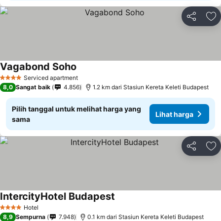
Bagikan
Ta
Vagabond Soho
Serviced apartment
4 Bintang
8,0
Sangat baik
4.856
1.2 km dari Stasiun Kereta Keleti Budapest
Pilih tanggal untuk melihat harga yang
Lihat harga
sama
Bagikan
Ta
IntercityHotel Budapest
Hotel
4 Bintang
8,9
Sempurna
7.948
0.1 km dari Stasiun Kereta Keleti Budapest