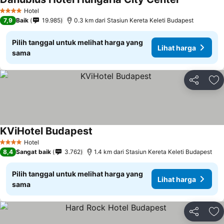
Hotel
4 Bintang
7,9
Baik
19.985
0.3 km dari Stasiun Kereta Keleti Budapest
Pilih tanggal untuk melihat harga yang
Lihat harga
sama
Bagikan
Ta
KViHotel Budapest
Hotel
4 Bintang
8,4
Sangat baik
3.762
1.4 km dari Stasiun Kereta Keleti Budapest
Pilih tanggal untuk melihat harga yang
Lihat harga
sama
Bagikan
Ta