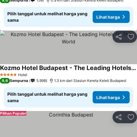
9,0
Sempurna
159
0.9 km dari Stasiun Kereta Keleti Budapest
Pilih tanggal untuk melihat harga yang
Lihat harga
sama
Bagikan
Ta
Kozmo Hotel Budapest - The Leading Hotels Of The World
Hotel
5 Bintang
9,6
Sempurna
5.998
1.3 km dari Stasiun Kereta Keleti Budapest
Pilih tanggal untuk melihat harga yang
Lihat harga
sama
Pilihan Populer
Bagikan
Ta