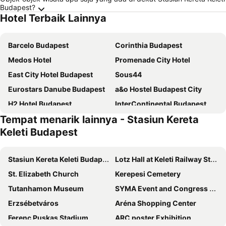
Budapest?
Hotel Terbaik Lainnya
Barcelo Budapest
Corinthia Budapest
Medos Hotel
Promenade City Hotel
East City Hotel Budapest
Sous44
Eurostars Danube Budapest
a&o Hostel Budapest City
H2 Hotel Budapest
InterContinental Budapest by IHG
Tempat menarik lainnya - Stasiun Kereta
Mercure Budapest Castle Hill
Kempinski Hotel Corvinus Budapest
Keleti Budapest
Novotel Budapest Danube
Exe Budapest Center
Estilo Hotel by Mellow Mood Hotels
Verdi Budapest Aquincum
Stasiun Kereta Keleti Budapest
Lotz Hall at Keleti Railway Station
Carlton Hotel Buda Castle
Continental Hotel Budapest
St. Elizabeth Church
Kerepesi Cemetery
Hotel Bristol Budapest
Carat Boutique Hotel
Tutanhamon Museum
SYMA Event and Congress Centre
Mercure Budapest City Center Hotel
Danubius Hotel Arena
Erzsébetváros
Aréna Shopping Center
Aurea Ana Palace Hotel
Full Moon Budapest
Ferenc Puskas Stadium
ARC poster Exhibition
Movenpick Budapest Centrum
Fashion City Hotel