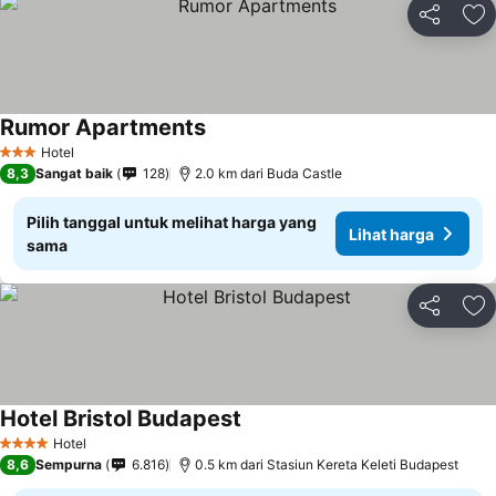
Bagikan
Ta
Rumor Apartments
Hotel
3 Bintang
8,3
Sangat baik
128
2.0 km dari Buda Castle
Pilih tanggal untuk melihat harga yang
Lihat harga
sama
Bagikan
Ta
Hotel Bristol Budapest
Hotel
4 Bintang
8,6
Sempurna
6.816
0.5 km dari Stasiun Kereta Keleti Budapest