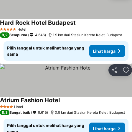
Hard Rock Hotel Budapest
Hotel
5 Bintang
9,2
Sempurna
4.646
1.9 km dari Stasiun Kereta Keleti Budapest
Pilih tanggal untuk melihat harga yang
Lihat harga
sama
Bagikan
Ta
Atrium Fashion Hotel
Hotel
4 Bintang
8,3
Sangat baik
9.615
0.9 km dari Stasiun Kereta Keleti Budapest
Pilih tanggal untuk melihat harga yang
Lihat harga
sama