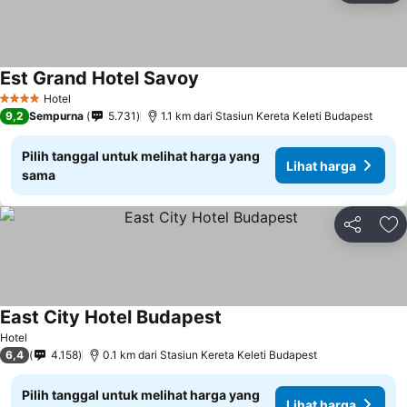
Est Grand Hotel Savoy
Hotel
4 Bintang
9,2
Sempurna
5.731
1.1 km dari Stasiun Kereta Keleti Budapest
Pilih tanggal untuk melihat harga yang
Lihat harga
sama
Bagikan
Ta
East City Hotel Budapest
Hotel
6,4
4.158
0.1 km dari Stasiun Kereta Keleti Budapest
Pilih tanggal untuk melihat harga yang
Lihat harga