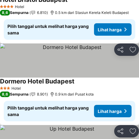
Hotel
4 Bintang
8,6
Sempurna
6.810
0.5 km dari Stasiun Kereta Keleti Budapest
Pilih tanggal untuk melihat harga yang
Lihat harga
sama
Bagikan
Ta
Dormero Hotel Budapest
Hotel
3 Bintang
8,6
Sempurna
8.901
0.9 km dari Pusat kota
Pilih tanggal untuk melihat harga yang
Lihat harga
sama
Bagikan
Ta