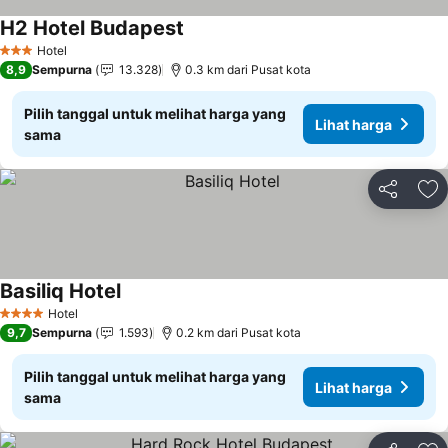
H2 Hotel Budapest
Hotel
3 Bintang
8,9
Sempurna
13.328
0.3 km dari Pusat kota
Pilih tanggal untuk melihat harga yang
Lihat harga
sama
Bagikan
Ta
Basiliq Hotel
Hotel
4 Bintang
9,7
Sempurna
1.593
0.2 km dari Pusat kota
Pilih tanggal untuk melihat harga yang
Lihat harga
sama