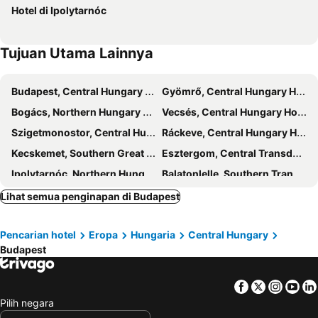
Hotel di Ipolytarnóc
Hotel Budapest
Hotel Omnibusz
Tujuan Utama Lainnya
Budapest, Central Hungary Hotel
Gyömrő, Central Hungary Hotel
Bogács, Northern Hungary Hotel
Vecsés, Central Hungary Hotel
Szigetmonostor, Central Hungary Hotel
Ráckeve, Central Hungary Hotel
Kecskemet, Southern Great Plain Hotel
Esztergom, Central Transdanubia Hotel
Ipolytarnóc, Northern Hungary Hotel
Balatonlelle, Southern Transdanubia Hotel
Balatonfüred, Central Transdanubia Hotel
Nyiregyhaza, Northern Great Plain Hotel
Lihat semua penginapan di Budapest
Szarvas, Southern Great Plain Hotel
Buk, Western Transdanubia Hotel
Pencarian hotel
Eropa
Hungaria
Central Hungary
Heviz, Western Transdanubia Hotel
Budapest
Facebook
Twitter
Insta
Yo
Pilih negara