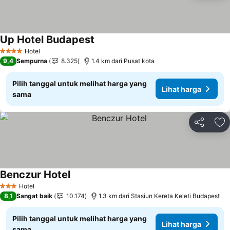
Up Hotel Budapest
Hotel
4 Bintang
9,4
Sempurna
8.325
1.4 km dari Pusat kota
Pilih tanggal untuk melihat harga yang
Lihat harga
sama
Bagikan
Ta
Benczur Hotel
Hotel
3 Bintang
8,1
Sangat baik
10.174
1.3 km dari Stasiun Kereta Keleti Budapest
Pilih tanggal untuk melihat harga yang
Lihat harga
sama