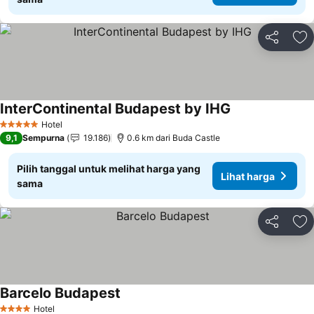
Bagikan
Ta
InterContinental Budapest by IHG
Hotel
5 Bintang
9,1
Sempurna
19.186
0.6 km dari Buda Castle
Pilih tanggal untuk melihat harga yang
Lihat harga
sama
Bagikan
Ta
Barcelo Budapest
Hotel
4 Bintang