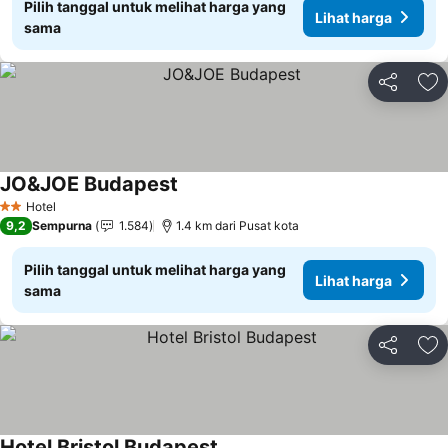
Pilih tanggal untuk melihat harga yang
Lihat harga
sama
Bagikan
Ta
JO&JOE Budapest
Hotel
2 Bintang
9,2
Sempurna
1.584
1.4 km dari Pusat kota
Pilih tanggal untuk melihat harga yang
Lihat harga
sama
Bagikan
Ta
Hotel Bristol Budapest