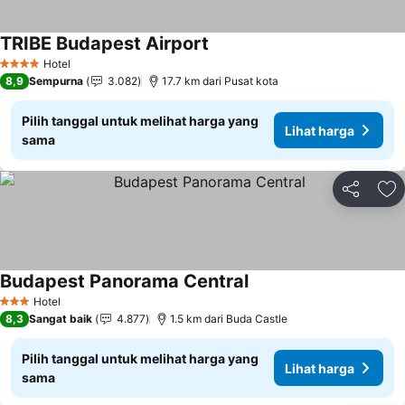
TRIBE Budapest Airport
Hotel
4 Bintang
8,9
Sempurna
3.082
17.7 km dari Pusat kota
Pilih tanggal untuk melihat harga yang
Lihat harga
sama
Bagikan
Ta
Budapest Panorama Central
Hotel
3 Bintang
8,3
Sangat baik
4.877
1.5 km dari Buda Castle
Pilih tanggal untuk melihat harga yang
Lihat harga
sama