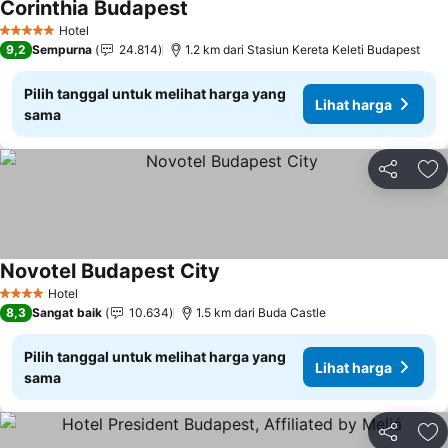
Corinthia Budapest
Hotel
5 Bintang
9,2
Sempurna
24.814
1.2 km dari Stasiun Kereta Keleti Budapest
Pilih tanggal untuk melihat harga yang
Lihat harga
sama
Bagikan
Ta
Novotel Budapest City
Hotel
4 Bintang
8,3
Sangat baik
10.634
1.5 km dari Buda Castle
Pilih tanggal untuk melihat harga yang
Lihat harga
sama
Bagikan
Ta