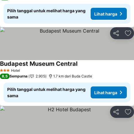
Pilih tanggal untuk melihat harga yang
Lihat harga
sama
Bagikan
Ta
Budapest Museum Central
Hotel
3 Bintang
8,5
Sempurna
2.905
1.7 km dari Buda Castle
Pilih tanggal untuk melihat harga yang
Lihat harga
sama
Bagikan
Ta