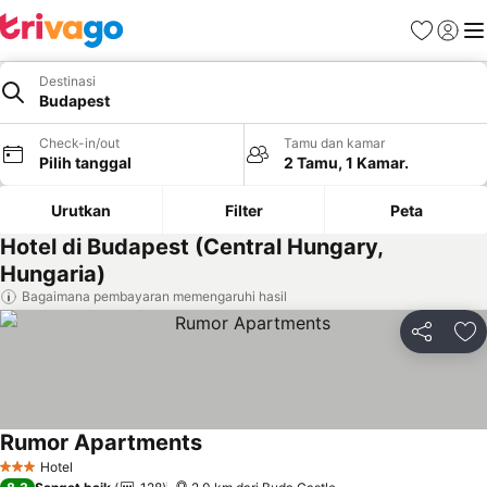
Favorit
Login
Me
Destinasi
Budapest
Check-in/out
Tamu dan kamar
Pilih tanggal
2 Tamu, 1 Kamar.
Urutkan
Filter
Peta
Hotel di Budapest (Central Hungary,
Hungaria)
Bagaimana pembayaran memengaruhi hasil
Bagikan
Ta
Rumor Apartments
Hotel
3 Bintang