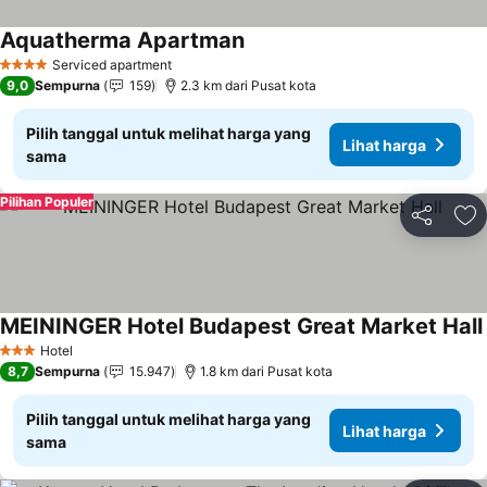
Aquatherma Apartman
Serviced apartment
4 Bintang
9,0
Sempurna
159
2.3 km dari Pusat kota
Pilih tanggal untuk melihat harga yang
Lihat harga
sama
Pilihan Populer
Bagikan
Ta
MEININGER Hotel Budapest Great Market Hall
Hotel
3 Bintang
8,7
Sempurna
15.947
1.8 km dari Pusat kota
Pilih tanggal untuk melihat harga yang
Lihat harga
sama