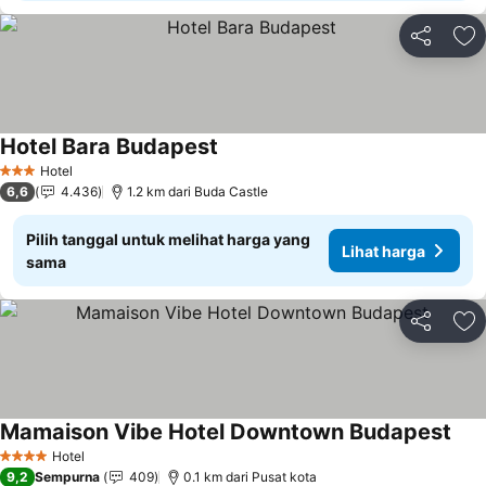
Bagikan
Ta
Hotel Bara Budapest
Hotel
3 Bintang
6,6
4.436
1.2 km dari Buda Castle
Pilih tanggal untuk melihat harga yang
Lihat harga
sama
Bagikan
Ta
Mamaison Vibe Hotel Downtown Budapest
Hotel
4 Bintang
9,2
Sempurna
409
0.1 km dari Pusat kota