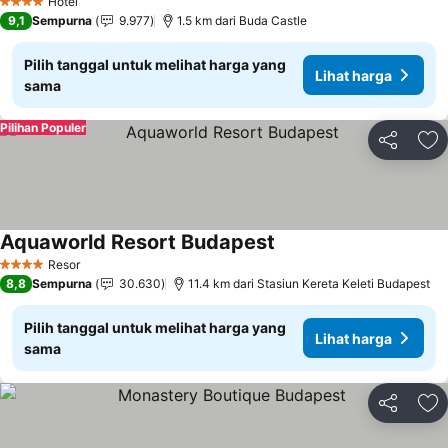
Hotel
4 Bintang
9,1
Sempurna
9.977
1.5 km dari Buda Castle
Pilih tanggal untuk melihat harga yang
Lihat harga
sama
Pilihan Populer
Bagikan
Ta
Aquaworld Resort Budapest
Resor
4 Bintang
8,8
Sempurna
30.630
11.4 km dari Stasiun Kereta Keleti Budapest
Pilih tanggal untuk melihat harga yang
Lihat harga
sama
Bagikan
Ta