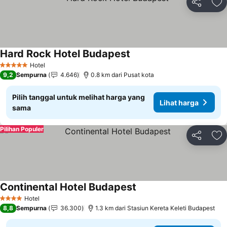
Bagikan
Ta
Hard Rock Hotel Budapest
Hotel
5 Bintang
9,2
Sempurna
4.646
0.8 km dari Pusat kota
Pilih tanggal untuk melihat harga yang
Lihat harga
sama
Pilihan Populer
Bagikan
Ta
Continental Hotel Budapest
Hotel
4 Bintang
8,8
Sempurna
36.300
1.3 km dari Stasiun Kereta Keleti Budapest