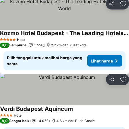
Bagikan
Ta
Kozmo Hotel Budapest - The Leading Hotels Of The World
Hotel
5 Bintang
9,6
Sempurna
5.998
2.2 km dari Pusat kota
Pilih tanggal untuk melihat harga yang
Lihat harga
sama
Bagikan
Ta
Verdi Budapest Aquincum
Hotel
4 Bintang
8,0
Sangat baik
14.053
4.6 km dari Buda Castle