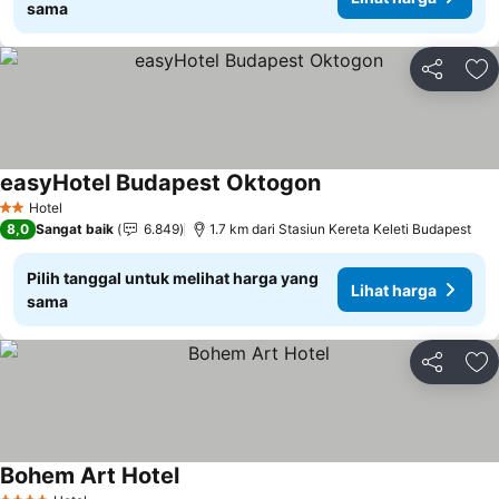
sama
Bagikan
Ta
easyHotel Budapest Oktogon
Hotel
2 Bintang
8,0
Sangat baik
6.849
1.7 km dari Stasiun Kereta Keleti Budapest
Pilih tanggal untuk melihat harga yang
Lihat harga
sama
Bagikan
Ta
Bohem Art Hotel