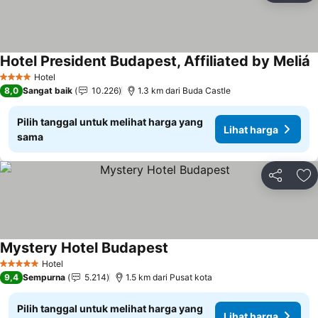
Hotel President Budapest, Affiliated by Meliá
Hotel
4 Bintang
8,0
Sangat baik
10.226
1.3 km dari Buda Castle
Pilih tanggal untuk melihat harga yang
Lihat harga
sama
Bagikan
Ta
Mystery Hotel Budapest
Hotel
5 Bintang
9,4
Sempurna
5.214
1.5 km dari Pusat kota
Pilih tanggal untuk melihat harga yang
Lihat harga