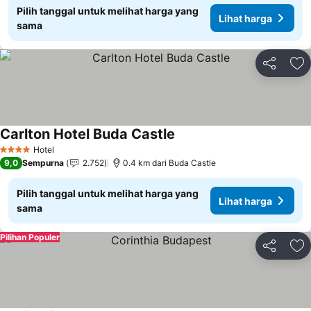
Pilih tanggal untuk melihat harga yang
Lihat harga
sama
Bagikan
Ta
Carlton Hotel Buda Castle
Hotel
4 Bintang
9,0
Sempurna
2.752
0.4 km dari Buda Castle
Pilih tanggal untuk melihat harga yang
Lihat harga
sama
Pilihan Populer
Bagikan
Ta