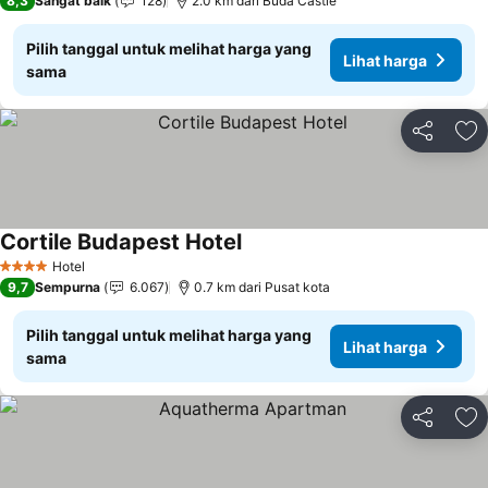
8,3
Sangat baik
128
2.0 km dari Buda Castle
Pilih tanggal untuk melihat harga yang
Lihat harga
sama
Bagikan
Ta
Cortile Budapest Hotel
Hotel
4 Bintang
9,7
Sempurna
6.067
0.7 km dari Pusat kota
Pilih tanggal untuk melihat harga yang
Lihat harga
sama
Bagikan
Ta