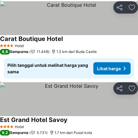
Bagikan
Ta
Carat Boutique Hotel
Hotel
4 Bintang
8,8
Sempurna
11.448
1.3 km dari Buda Castle
Pilih tanggal untuk melihat harga yang
Lihat harga
sama
Bagikan
Ta
Est Grand Hotel Savoy
Hotel
4 Bintang
9,2
Sempurna
5.731
1.7 km dari Pusat kota