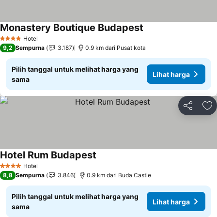
Monastery Boutique Budapest
Hotel
4 Bintang
9,2
Sempurna
3.187
0.9 km dari Pusat kota
Pilih tanggal untuk melihat harga yang
Lihat harga
sama
Bagikan
Ta
Hotel Rum Budapest
Hotel
4 Bintang
8,8
Sempurna
3.846
0.9 km dari Buda Castle
Pilih tanggal untuk melihat harga yang
Lihat harga
sama