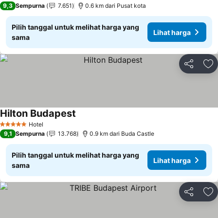
9,3
Sempurna
7.651
0.6 km dari Pusat kota
Pilih tanggal untuk melihat harga yang
Lihat harga
sama
Bagikan
Ta
Hilton Budapest
Hotel
5 Bintang
9,1
Sempurna
13.768
0.9 km dari Buda Castle
Pilih tanggal untuk melihat harga yang
Lihat harga
sama
Bagikan
Ta