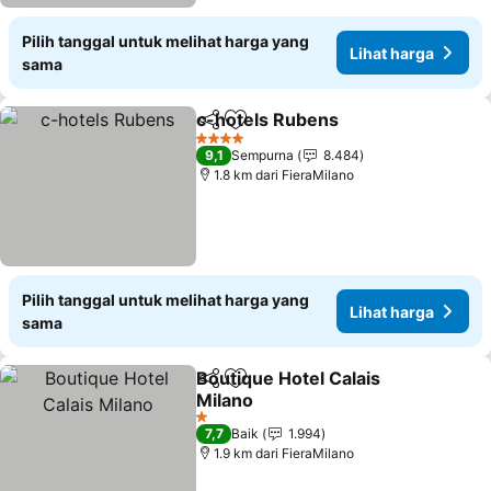
Pilih tanggal untuk melihat harga yang
Lihat harga
sama
c-hotels Rubens
Bagikan
Tambahkan ke favorit
4 Bintang
9,1
Sempurna
8.484
1.8 km dari FieraMilano
Pilih tanggal untuk melihat harga yang
Lihat harga
sama
Boutique Hotel Calais
Bagikan
Tambahkan ke favorit
Milano
1 Bintang
7,7
Baik
1.994
1.9 km dari FieraMilano