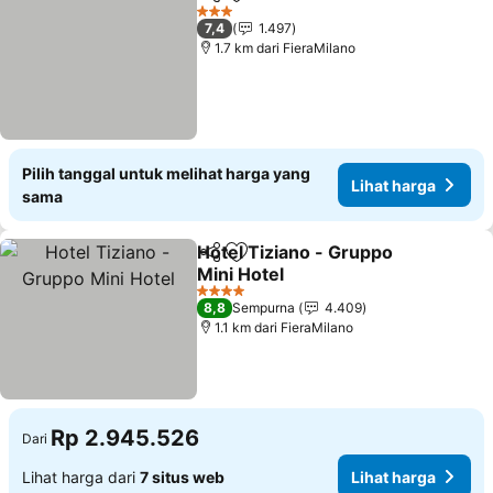
Bagikan
Tambahkan ke favorit
3 Bintang
7,4
1.497
1.7 km dari FieraMilano
Pilih tanggal untuk melihat harga yang
Lihat harga
sama
Hotel Tiziano - Gruppo
Bagikan
Tambahkan ke favorit
Mini Hotel
4 Bintang
8,8
Sempurna
4.409
1.1 km dari FieraMilano
Rp 2.945.526
Dari
Lihat harga dari
7 situs web
Lihat harga