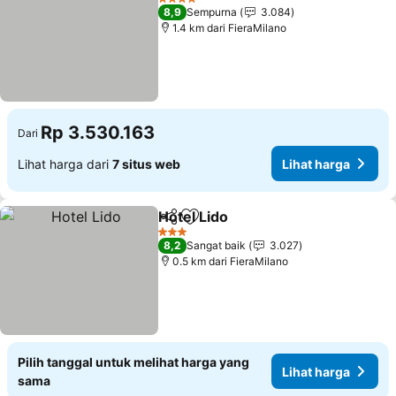
4 Bintang
8,9
Sempurna
3.084
1.4 km dari FieraMilano
Rp 3.530.163
Dari
Lihat harga dari
7 situs web
Lihat harga
Hotel Lido
Bagikan
Tambahkan ke favorit
3 Bintang
8,2
Sangat baik
3.027
0.5 km dari FieraMilano
Pilih tanggal untuk melihat harga yang
Lihat harga
sama