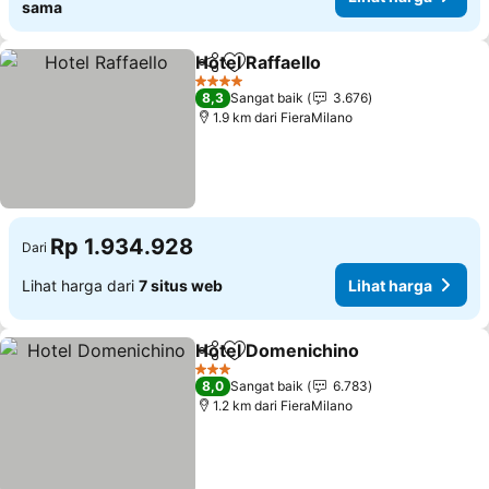
sama
Hotel Raffaello
Bagikan
Tambahkan ke favorit
4 Bintang
8,3
Sangat baik
3.676
1.9 km dari FieraMilano
Rp 1.934.928
Dari
Lihat harga dari
7 situs web
Lihat harga
Hotel Domenichino
Bagikan
Tambahkan ke favorit
3 Bintang
8,0
Sangat baik
6.783
1.2 km dari FieraMilano