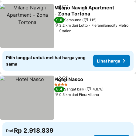
Milano Navigli Apartment
Bagikan
Tambahkan ke favorit
- Zona Tortona
9,0
Sempurna
115
3.2 km dari Lotto - Fieramilanocity Metro
Station
Pilih tanggal untuk melihat harga yang
Lihat harga
sama
Hotel Nasco
Bagikan
Tambahkan ke favorit
4 Bintang
8,4
Sangat baik
4.878
0.5 km dari FieraMilano
Rp 2.918.839
Dari