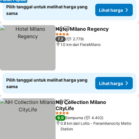
Pilih tanggal untuk melihat harga yang
Lihat harga
sama
Hotel Milano Regency
Bagikan
Tambahkan ke favorit
4 Bintang
7,2
2.779
1.0 km dari FieraMilano
Pilih tanggal untuk melihat harga yang
Lihat harga
sama
NH Collection Milano
Bagikan
Tambahkan ke favorit
CityLife
4 Bintang
9,0
Sempurna
4.402
0.8 km dari Lotto - Fieramilanocity Metro
Station