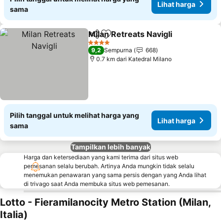
Lihat harga
sama
Milan Retreats Navigli
Bagikan
Tambahkan ke favorit
4 Bintang
9,2
Sempurna
668
0.7 km dari Katedral Milano
Pilih tanggal untuk melihat harga yang
Lihat harga
sama
Tampilkan lebih banyak
Harga dan ketersediaan yang kami terima dari situs web
pemesanan selalu berubah. Artinya Anda mungkin tidak selalu
menemukan penawaran yang sama persis dengan yang Anda lihat
di trivago saat Anda membuka situs web pemesanan.
Lotto - Fieramilanocity Metro Station (Milan,
Italia)