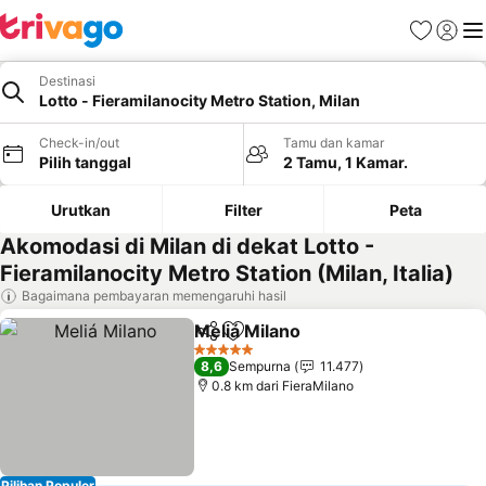
Favorit
Login
Me
Destinasi
Lotto - Fieramilanocity Metro Station, Milan
Check-in/out
Tamu dan kamar
Pilih tanggal
2 Tamu, 1 Kamar.
Urutkan
Filter
Peta
Akomodasi di Milan di dekat Lotto -
Fieramilanocity Metro Station (Milan, Italia)
Bagaimana pembayaran memengaruhi hasil
Meliá Milano
Bagikan
Tambahkan ke favorit
5 Bintang
8,6
Sempurna
11.477
0.8 km dari FieraMilano
Pilihan Populer