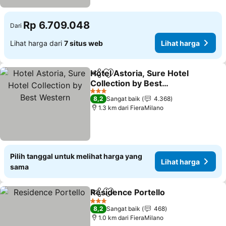
Rp 6.709.048
Dari
Lihat harga dari
7 situs web
Lihat harga
Hotel Astoria, Sure Hotel
Bagikan
Tambahkan ke favorit
Collection by Best
Western
3 Bintang
8,2
Sangat baik
4.368
1.3 km dari FieraMilano
Pilih tanggal untuk melihat harga yang
Lihat harga
sama
Residence Portello
Bagikan
Tambahkan ke favorit
3 Bintang
8,2
Sangat baik
468
1.0 km dari FieraMilano