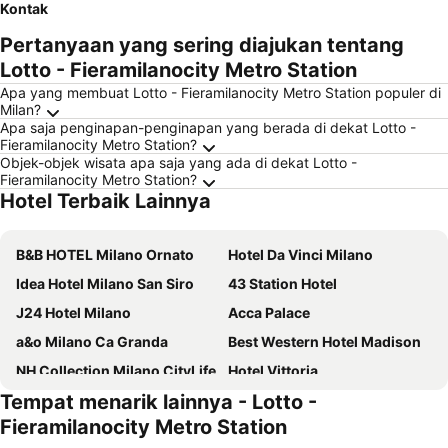
Kontak
Pertanyaan yang sering diajukan tentang
Lotto - Fieramilanocity Metro Station
Apa yang membuat Lotto - Fieramilanocity Metro Station populer di
Milan?
Apa saja penginapan-penginapan yang berada di dekat Lotto -
Fieramilanocity Metro Station?
Objek-objek wisata apa saja yang ada di dekat Lotto -
Fieramilanocity Metro Station?
Hotel Terbaik Lainnya
B&B HOTEL Milano Ornato
Hotel Da Vinci Milano
Idea Hotel Milano San Siro
43 Station Hotel
J24 Hotel Milano
Acca Palace
a&o Milano Ca Granda
Best Western Hotel Madison
NH Collection Milano CityLife
Hotel Vittoria
Tempat menarik lainnya - Lotto -
iQ Hotel Milano
Ornato Dependance
Fieramilanocity Metro Station
Hotel Amico
Hotel Bristol