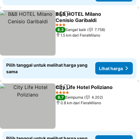
B&B HOTEL Milano
Bagikan
Tambahkan ke favorit
Cenisio Garibaldi
3 Bintang
8,3
Sangat baik
7.758
1.5 km dari FieraMilano
Pilih tanggal untuk melihat harga yang
Lihat harga
sama
City Life Hotel Poliziano
Bagikan
Tambahkan ke favorit
4 Bintang
8,7
Sempurna
4.202
0.8 km dari FieraMilano
Pilih tanggal untuk melihat harga yang