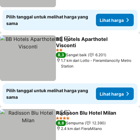
Pilih tanggal untuk melihat harga yang
Lihat harga
sama
BB Hotels Aparthotel
Bagikan
Tambahkan ke favorit
Visconti
2 Bintang
8,3
Sangat baik
6.201
1.7 km dari Lotto - Fieramilanocity Metro
Station
Pilih tanggal untuk melihat harga yang
Lihat harga
sama
Radisson Blu Hotel Milan
Bagikan
Tambahkan ke favorit
4 Bintang
8,8
Sempurna
12.390
2.4 km dari FieraMilano