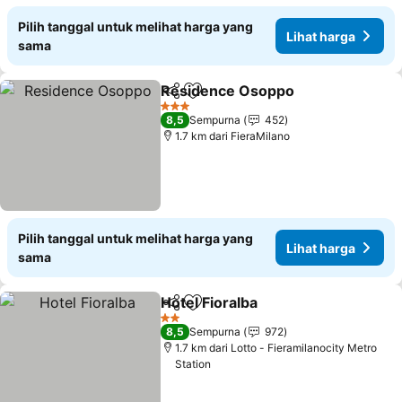
Pilih tanggal untuk melihat harga yang
Lihat harga
sama
Residence Osoppo
Bagikan
Tambahkan ke favorit
3 Bintang
8,5
Sempurna
452
1.7 km dari FieraMilano
Pilih tanggal untuk melihat harga yang
Lihat harga
sama
Hotel Fioralba
Bagikan
Tambahkan ke favorit
2 Bintang
8,5
Sempurna
972
1.7 km dari Lotto - Fieramilanocity Metro
Station