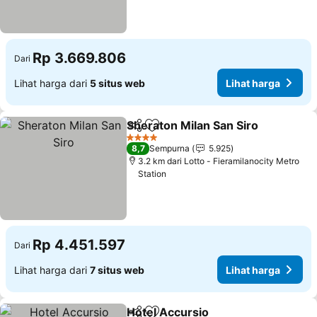
Rp 3.669.806
Dari
Lihat harga dari
5 situs web
Lihat harga
Sheraton Milan San Siro
Bagikan
Tambahkan ke favorit
4 Bintang
8,7
Sempurna
5.925
3.2 km dari Lotto - Fieramilanocity Metro
Station
Rp 4.451.597
Dari
Lihat harga dari
7 situs web
Lihat harga
Hotel Accursio