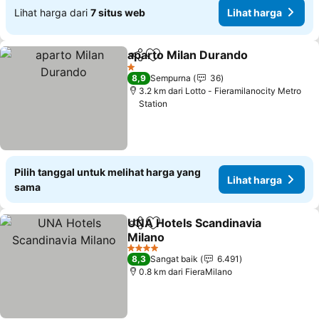
Lihat harga dari
7 situs web
Lihat harga
aparto Milan Durando
Bagikan
Tambahkan ke favorit
1 Bintang
8,9
Sempurna
36
3.2 km dari Lotto - Fieramilanocity Metro
Station
Pilih tanggal untuk melihat harga yang
Lihat harga
sama
UNA Hotels Scandinavia
Bagikan
Tambahkan ke favorit
Milano
4 Bintang
8,3
Sangat baik
6.491
0.8 km dari FieraMilano