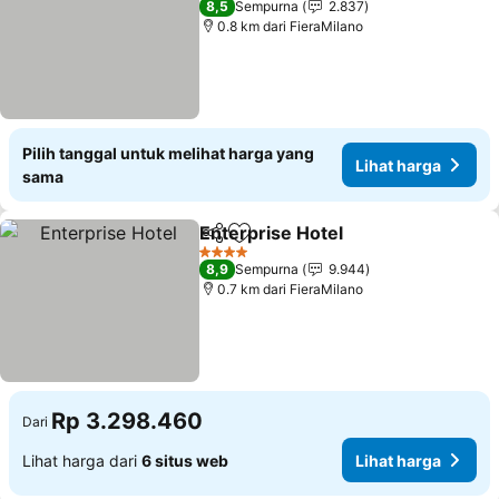
8,5
Sempurna
2.837
0.8 km dari FieraMilano
Pilih tanggal untuk melihat harga yang
Lihat harga
sama
Enterprise Hotel
Bagikan
Tambahkan ke favorit
4 Bintang
8,9
Sempurna
9.944
0.7 km dari FieraMilano
Rp 3.298.460
Dari
Lihat harga dari
6 situs web
Lihat harga