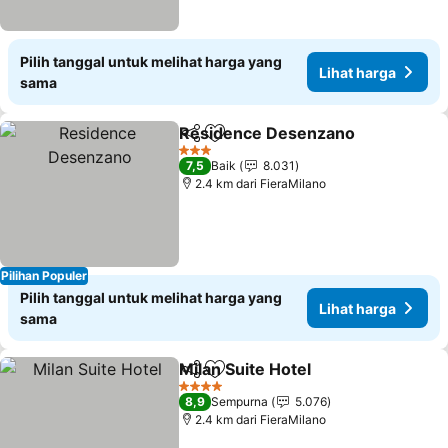
Pilih tanggal untuk melihat harga yang
Lihat harga
sama
Residence Desenzano
Bagikan
Tambahkan ke favorit
3 Bintang
7,5
Baik
8.031
2.4 km dari FieraMilano
Pilihan Populer
Pilih tanggal untuk melihat harga yang
Lihat harga
sama
Milan Suite Hotel
Bagikan
Tambahkan ke favorit
4 Bintang
8,9
Sempurna
5.076
2.4 km dari FieraMilano