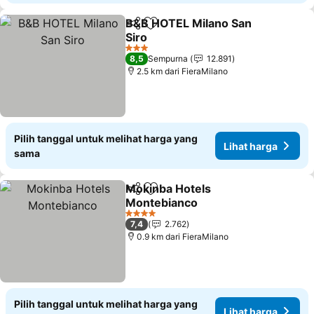
B&B HOTEL Milano San
Bagikan
Tambahkan ke favorit
Siro
3 Bintang
8,5
Sempurna
12.891
2.5 km dari FieraMilano
Pilih tanggal untuk melihat harga yang
Lihat harga
sama
Mokinba Hotels
Bagikan
Tambahkan ke favorit
Montebianco
4 Bintang
7,4
2.762
0.9 km dari FieraMilano
Pilih tanggal untuk melihat harga yang
Lihat harga