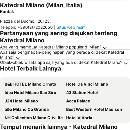
Katedral Milano (Milan, Italia)
Kontak
Piazza del Duomo
,
20123
,
Telepon
:
+390(2)72022656
|
Situs web resmi
Pertanyaan yang sering diajukan tentang
Katedral Milano
Apa yang membuat Katedral Milano populer di Milan?
Apa saja penginapan-penginapan yang berada di dekat Katedral
Milano?
Objek-objek wisata apa saja yang ada di dekat Katedral Milano?
Hotel Terbaik Lainnya
B&B HOTEL Milano Ornato
Hotel Da Vinci Milano
Idea Hotel Milano San Siro
43 Station Hotel
J24 Hotel Milano
Acca Palace
a&o Milano Ca Granda
Best Western Hotel Madison
NH Collection Milano CityLife
Hotel Vittoria
Tempat menarik lainnya - Katedral Milano
iQ Hotel Milano
Ornato Dependance