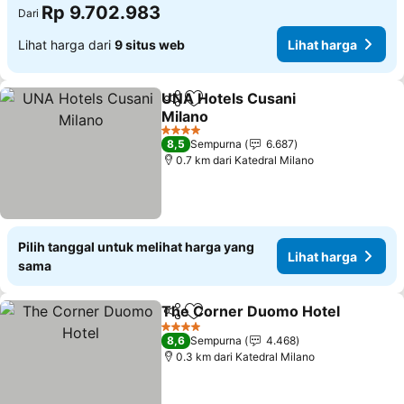
Rp 9.702.983
Dari
Lihat harga dari
9 situs web
Lihat harga
UNA Hotels Cusani
Bagikan
Tambahkan ke favorit
Milano
Lihat harga
4 Bintang
8,5
Sempurna
6.687
0.7 km dari Katedral Milano
Pilih tanggal untuk melihat harga yang
Lihat harga
sama
The Corner Duomo Hotel
Bagikan
Tambahkan ke favorit
L
4 Bintang
8,6
Sempurna
4.468
0.3 km dari Katedral Milano