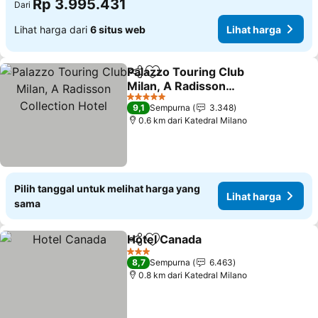
Rp 3.995.431
Dari
Lihat harga dari
6 situs web
Lihat harga
Palazzo Touring Club
Bagikan
Tambahkan ke favorit
Milan, A Radisson
Collection Hotel
Lihat harga
5 Bintang
9,1
Sempurna
3.348
0.6 km dari Katedral Milano
Pilih tanggal untuk melihat harga yang
Lihat harga
sama
Hotel Canada
Bagikan
Tambahkan ke favorit
Lihat harga
3 Bintang
8,7
Sempurna
6.463
0.8 km dari Katedral Milano