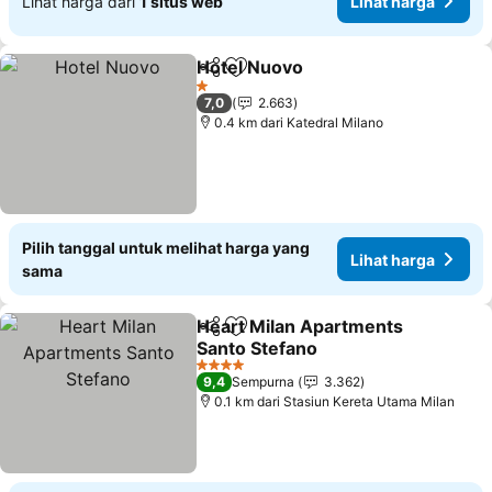
Lihat harga dari
1 situs web
Lihat harga
Hotel Nuovo
Bagikan
Tambahkan ke favorit
Lihat harga
1 Bintang
7,0
2.663
0.4 km dari Katedral Milano
Pilih tanggal untuk melihat harga yang
Lihat harga
sama
Heart Milan Apartments
Bagikan
Tambahkan ke favorit
Santo Stefano
Lihat harga
4 Bintang
9,4
Sempurna
3.362
0.1 km dari Stasiun Kereta Utama Milan