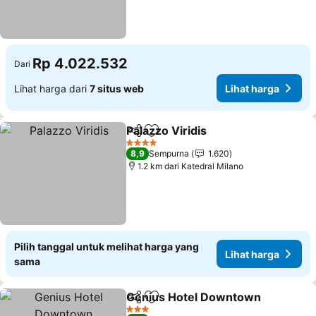
Rp 4.022.532
Dari
Lihat harga dari
7 situs web
Lihat harga
Palazzo Viridis
Bagikan
Tambahkan ke favorit
Lihat harga
4 Bintang
8,9
Sempurna
1.620
1.2 km dari Katedral Milano
Pilih tanggal untuk melihat harga yang
Lihat harga
sama
Genius Hotel Downtown
Bagikan
Tambahkan ke favorit
L
3 Bintang