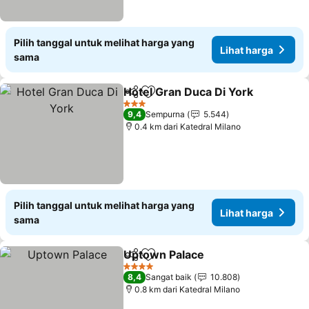
Pilih tanggal untuk melihat harga yang
Lihat harga
sama
Hotel Gran Duca Di York
Bagikan
Tambahkan ke favorit
Li
3 Bintang
9,4
Sempurna
5.544
0.4 km dari Katedral Milano
Pilih tanggal untuk melihat harga yang
Lihat harga
sama
Uptown Palace
Bagikan
Tambahkan ke favorit
Lihat harga
4 Bintang
8,4
Sangat baik
10.808
0.8 km dari Katedral Milano