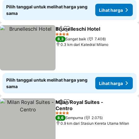
Pilih tanggal untuk melihat harga yang
Lihat harga
sama
Brunelleschi Hotel
Bagikan
Tambahkan ke favorit
Lihat h
4 Bintang
8,3
Sangat baik
7.408
0.3 km dari Katedral Milano
Pilih tanggal untuk melihat harga yang
Lihat harga
sama
Milan Royal Suites -
Bagikan
Tambahkan ke favorit
Centro
Lihat harga
4 Bintang
8,6
Sempurna
2.075
0.9 km dari Stasiun Kereta Utama Milan