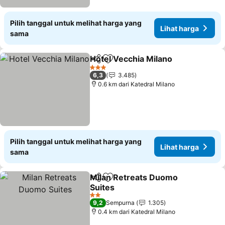
Pilih tanggal untuk melihat harga yang
Lihat harga
sama
Hotel Vecchia Milano
Bagikan
Tambahkan ke favorit
Lihat
3 Bintang
6,3
3.485
0.6 km dari Katedral Milano
Pilih tanggal untuk melihat harga yang
Lihat harga
sama
Milan Retreats Duomo
Bagikan
Tambahkan ke favorit
Suites
Lihat harga
2 Bintang
9,2
Sempurna
1.305
0.4 km dari Katedral Milano