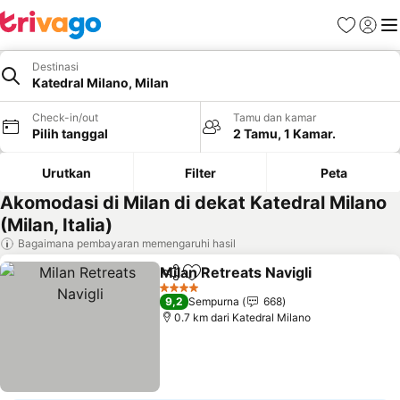
Favorit
Login
Me
Destinasi
Katedral Milano, Milan
Check-in/out
Tamu dan kamar
Pilih tanggal
2 Tamu, 1 Kamar.
Urutkan
Filter
Peta
Akomodasi di Milan di dekat Katedral Milano
(Milan, Italia)
Bagaimana pembayaran memengaruhi hasil
Milan Retreats Navigli
Bagikan
Tambahkan ke favorit
Liha
4 Bintang
9,2
Sempurna
668
0.7 km dari Katedral Milano