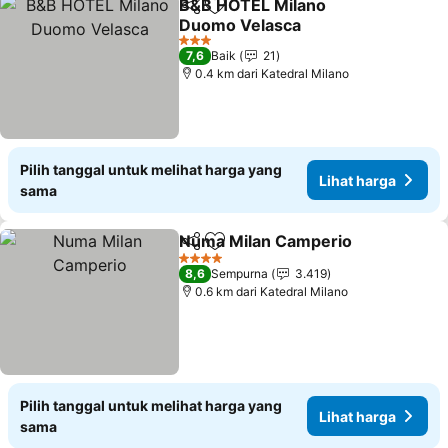
B&B HOTEL Milano
Bagikan
Tambahkan ke favorit
Duomo Velasca
Lihat harga
3 Bintang
7,6
Baik
21
0.4 km dari Katedral Milano
Pilih tanggal untuk melihat harga yang
Lihat harga
sama
Numa Milan Camperio
Bagikan
Tambahkan ke favorit
Liha
4 Bintang
8,6
Sempurna
3.419
0.6 km dari Katedral Milano
Pilih tanggal untuk melihat harga yang
Lihat harga
sama