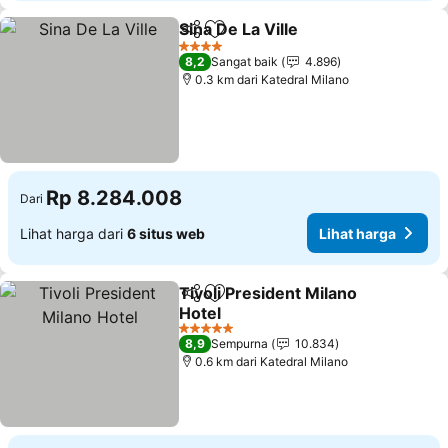
Sina De La Ville
Bagikan
Tambahkan ke favorit
Lihat harga
4 Bintang
8,2
Sangat baik
4.896
0.3 km dari Katedral Milano
Rp 8.284.008
Dari
Lihat harga dari
6 situs web
Lihat harga
Tivoli President Milano
Bagikan
Tambahkan ke favorit
Hotel
Lihat harga
5 Bintang
8,9
Sempurna
10.834
0.6 km dari Katedral Milano