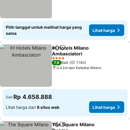
Pilih tanggal untuk melihat harga yang
Lihat harga
sama
iH Hotels Milano
Bagikan
Tambahkan ke favorit
Ambasciatori
Lihat harga
4 Bintang
7,6
Baik
7.183
0.4 km dari Katedral Milano
Rp 4.658.888
Dari
Lihat harga dari
8 situs web
Lihat harga
The Square Milano
Bagikan
Tambahkan ke favorit