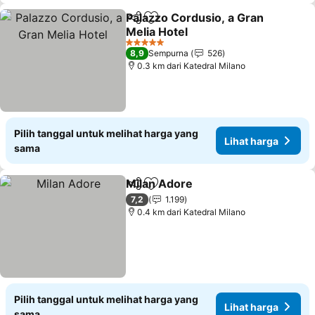
Palazzo Cordusio, a Gran
Bagikan
Tambahkan ke favorit
Melia Hotel
Lihat harga
5 Bintang
8,9
Sempurna
526
0.3 km dari Katedral Milano
Pilih tanggal untuk melihat harga yang
Lihat harga
sama
Milan Adore
Bagikan
Tambahkan ke favorit
Lihat harga
7,2
1.199
0.4 km dari Katedral Milano
Pilih tanggal untuk melihat harga yang
Lihat harga
sama