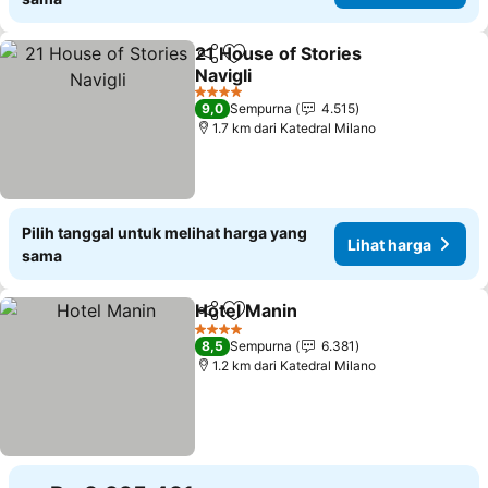
21 House of Stories
Bagikan
Tambahkan ke favorit
Navigli
Lihat harga
4 Bintang
9,0
Sempurna
4.515
1.7 km dari Katedral Milano
Pilih tanggal untuk melihat harga yang
Lihat harga
sama
Hotel Manin
Bagikan
Tambahkan ke favorit
Lihat harga
4 Bintang
8,5
Sempurna
6.381
1.2 km dari Katedral Milano