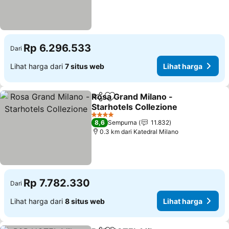
Rp 6.296.533
Dari
Lihat harga dari
7 situs web
Lihat harga
Rosa Grand Milano -
Bagikan
Tambahkan ke favorit
Starhotels Collezione
Lihat harga
4 Bintang
8,6
Sempurna
11.832
0.3 km dari Katedral Milano
Rp 7.782.330
Dari
Lihat harga dari
8 situs web
Lihat harga