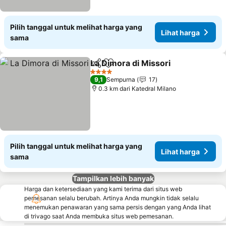
Pilih tanggal untuk melihat harga yang
Lihat harga
sama
La Dimora di Missori
Bagikan
Tambahkan ke favorit
Lihat 
4 Bintang
9,1
Sempurna
17
0.3 km dari Katedral Milano
Pilih tanggal untuk melihat harga yang
Lihat harga
sama
Tampilkan lebih banyak
Harga dan ketersediaan yang kami terima dari situs web
pemesanan selalu berubah. Artinya Anda mungkin tidak selalu
menemukan penawaran yang sama persis dengan yang Anda lihat
di trivago saat Anda membuka situs web pemesanan.