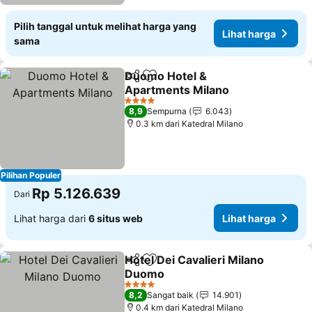
Pilih tanggal untuk melihat harga yang
Lihat harga
sama
Duomo Hotel &
Bagikan
Tambahkan ke favorit
Apartments Milano
Lihat harga
4 Bintang
8,9
Sempurna
6.043
0.3 km dari Katedral Milano
Pilihan Populer
Rp 5.126.639
Dari
Lihat harga dari
6 situs web
Lihat harga
Hotel Dei Cavalieri Milano
Bagikan
Tambahkan ke favorit
Duomo
Lihat harga
4 Bintang
8,2
Sangat baik
14.901
0.4 km dari Katedral Milano