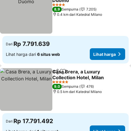
Duomo
Lihat harga
4 Bintang
8,9
Sempurna
7.205
0.4 km dari Katedral Milano
Rp 7.791.639
Dari
Lihat harga dari
6 situs web
Lihat harga
Casa Brera, a Luxury
Bagikan
Tambahkan ke favorit
Collection Hotel, Milan
Lihat harga
5 Bintang
9,0
Sempurna
476
0.5 km dari Katedral Milano
Rp 17.791.492
Dari