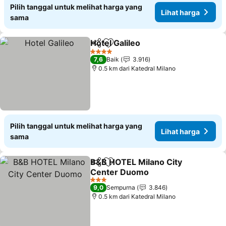
Pilih tanggal untuk melihat harga yang
Lihat harga
sama
Hotel Galileo
Bagikan
Tambahkan ke favorit
Lihat harga
4 Bintang
7,6
Baik
3.916
0.5 km dari Katedral Milano
Pilih tanggal untuk melihat harga yang
Lihat harga
sama
B&B HOTEL Milano City
Bagikan
Tambahkan ke favorit
Center Duomo
Lihat harga
3 Bintang
9,0
Sempurna
3.846
0.5 km dari Katedral Milano