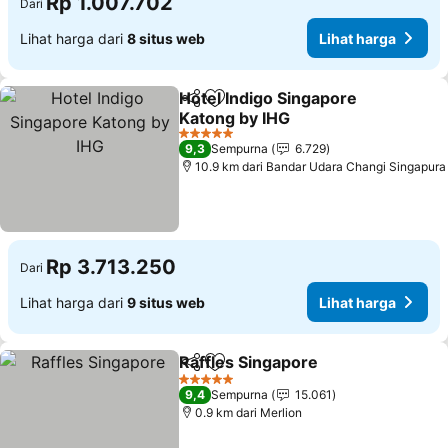
Rp 1.007.702
Dari
Lihat harga dari
8 situs web
Lihat harga
Hotel Indigo Singapore
Bagikan
Tambahkan ke favorit
Katong by IHG
Lihat harga
5 Bintang
9,3
Sempurna
6.729
10.9 km dari Bandar Udara Changi Singapura
Rp 3.713.250
Dari
Lihat harga dari
9 situs web
Lihat harga
Raffles Singapore
Bagikan
Tambahkan ke favorit
Lihat ha
5 Bintang
9,4
Sempurna
15.061
0.9 km dari Merlion