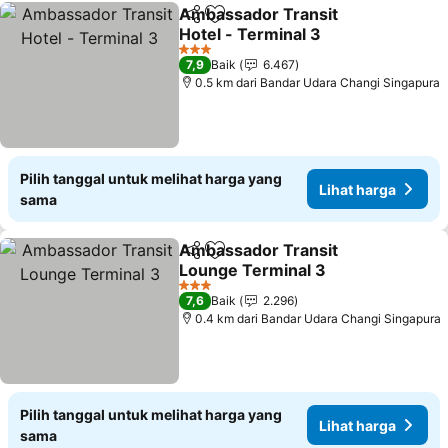
Ambassador Transit
Bagikan
Tambahkan ke favorit
Hotel - Terminal 3
Lihat harga
3 Bintang
7,9
Baik
6.467
0.5 km dari Bandar Udara Changi Singapura
Pilih tanggal untuk melihat harga yang
Lihat harga
sama
Ambassador Transit
Bagikan
Tambahkan ke favorit
Lounge Terminal 3
Lihat harga
3 Bintang
7,6
Baik
2.296
0.4 km dari Bandar Udara Changi Singapura
Pilih tanggal untuk melihat harga yang
Lihat harga
sama