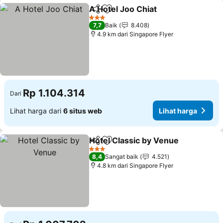
A Hotel Joo Chiat
Bagikan
Tambahkan ke favorit
Lihat har
3 Bintang
7,7
Baik
8.408
4.9 km dari Singapore Flyer
Rp 1.104.314
Dari
Lihat harga dari
6 situs web
Lihat harga
Hotel Classic by Venue
Bagikan
Tambahkan ke favorit
Lih
3 Bintang
8,4
Sangat baik
4.521
4.8 km dari Singapore Flyer