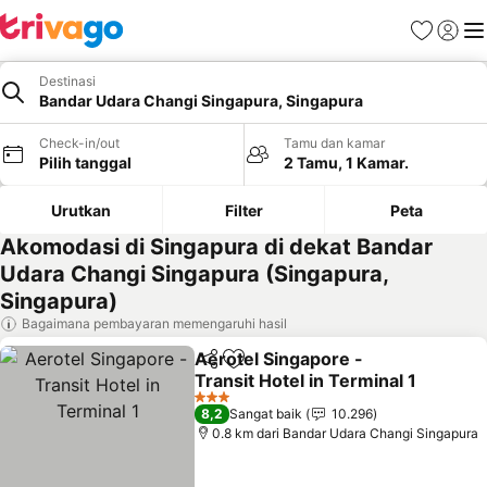
Favorit
Login
Me
Destinasi
Bandar Udara Changi Singapura, Singapura
Check-in/out
Tamu dan kamar
Pilih tanggal
2 Tamu, 1 Kamar.
Urutkan
Filter
Peta
Akomodasi di Singapura di dekat Bandar
Udara Changi Singapura (Singapura,
Singapura)
Bagaimana pembayaran memengaruhi hasil
Aerotel Singapore -
Bagikan
Tambahkan ke favorit
Transit Hotel in Terminal 1
Lihat harga
3 Bintang
8,2
Sangat baik
10.296
0.8 km dari Bandar Udara Changi Singapura