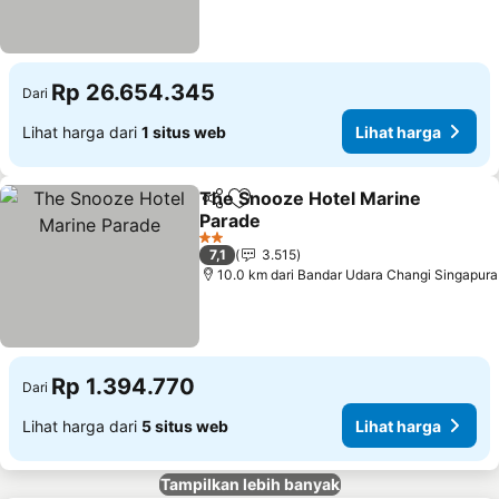
Rp 26.654.345
Dari
Lihat harga dari
1 situs web
Lihat harga
The Snooze Hotel Marine
Bagikan
Tambahkan ke favorit
Parade
Lihat harga
2 Bintang
7,1
3.515
10.0 km dari Bandar Udara Changi Singapura
Rp 1.394.770
Dari
Lihat harga dari
5 situs web
Lihat harga
Tampilkan lebih banyak