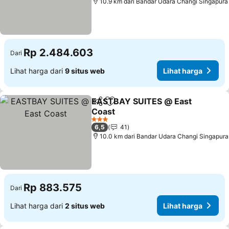
10.9 km dari Bandar Udara Changi Singapura
Rp 2.484.603
Dari
Lihat harga dari
9 situs web
Lihat harga
EASTBAY SUITES @ East
Bagikan
Tambahkan ke favorit
Coast
Lihat harga
3 Bintang
6,5
41
10.0 km dari Bandar Udara Changi Singapura
Rp 883.575
Dari
Lihat harga dari
2 situs web
Lihat harga