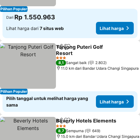
Pilihan Populer
Rp 1.550.963
Dari
Lihat harga dari
7 situs web
Lihat harga
Tanjong Puteri Golf
Bagikan
Tambahkan ke favorit
Resort
Lihat harga
3 Bintang
8,1
Sangat baik
2.802
11.0 km dari Bandar Udara Changi Singapura
Pilihan Populer
Pilih tanggal untuk melihat harga yang
Lihat harga
sama
Beverly Hotels Elements
Bagikan
Tambahkan ke favorit
L
3 Bintang
8,7
Sempurna
649
15.0 km dari Bandar Udara Changi Singapura