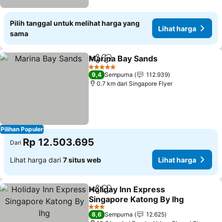
Pilih tanggal untuk melihat harga yang
Lihat harga
sama
Marina Bay Sands
Bagikan
Tambahkan ke favorit
Lihat ha
5 Bintang
9,4
Sempurna
112.939
0.7 km dari Singapore Flyer
Pilihan Populer
Rp 12.503.695
Dari
Lihat harga dari
7 situs web
Lihat harga
Holiday Inn Express
Bagikan
Tambahkan ke favorit
Singapore Katong By Ihg
Lihat harga
3 Bintang
8,6
Sempurna
12.625