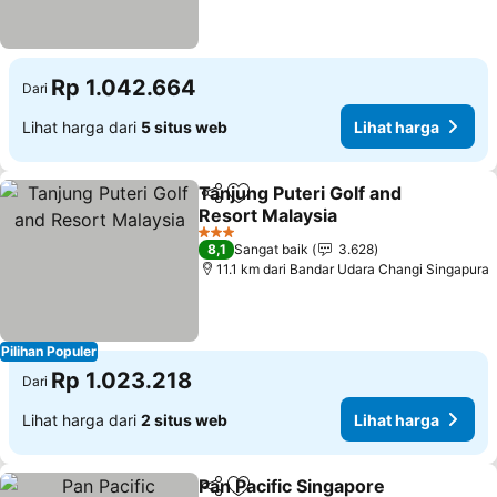
Rp 1.042.664
Dari
Lihat harga dari
5 situs web
Lihat harga
Tanjung Puteri Golf and
Bagikan
Tambahkan ke favorit
Resort Malaysia
Lihat harga
3 Bintang
8,1
Sangat baik
3.628
11.1 km dari Bandar Udara Changi Singapura
Pilihan Populer
Rp 1.023.218
Dari
Lihat harga dari
2 situs web
Lihat harga
Pan Pacific Singapore
Bagikan