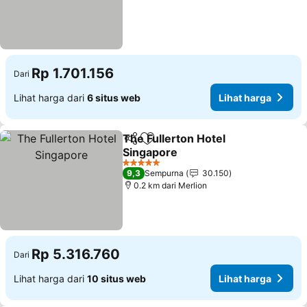
Rp 1.701.156
Dari
Lihat harga dari
6 situs web
Lihat harga
The Fullerton Hotel
Bagikan
Tambahkan ke favorit
Singapore
Lihat harga
5 Bintang
9,3
Sempurna
30.150
0.2 km dari Merlion
Rp 5.316.760
Dari
Lihat harga dari
10 situs web
Lihat harga