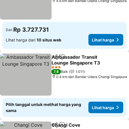
4.6 km dari Bandar Udara Changi Singapura
Rp 3.727.731
Dari
Lihat harga dari
10 situs web
Lihat harga
Ambassador Transit
Bagikan
Tambahkan ke favorit
Lounge Singapore T3
Lihat harga
3 Bintang
7,8
Baik
1.011
0.4 km dari Bandar Udara Changi Singapura
Pilih tanggal untuk melihat harga yang
Lihat harga
sama
Changi Cove
Bagikan
Tambahkan ke favorit
Lihat harga