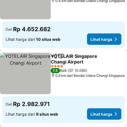
0.4 km dari Bandar Udara Changi Singapura
Rp 4.652.682
Dari
Lihat harga dari
10 situs web
Lihat harga
YOTELAIR Singapore
Bagikan
Tambahkan ke favorit
Changi Airport
Lihat harga
4 Bintang
7,5
Baik
10.060
0.6 km dari Bandar Udara Changi Singapura
Rp 2.982.971
Dari
Lihat harga dari
9 situs web
Lihat harga