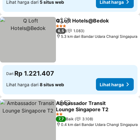
Lihat harga dari
5 situs web
Lihat harga
Q Loft Hotels@Bedok
Bagikan
Tambahkan ke favorit
Liha
3 Bintang
6,5
1.083
5.3 km dari Bandar Udara Changi Singapura
Rp 1.221.407
Dari
Lihat harga dari
8 situs web
Lihat harga
Ambassador Transit
Bagikan
Tambahkan ke favorit
Lounge Singapore T2
Lihat harga
2 Bintang
7,7
Baik
3.108
0.4 km dari Bandar Udara Changi Singapura