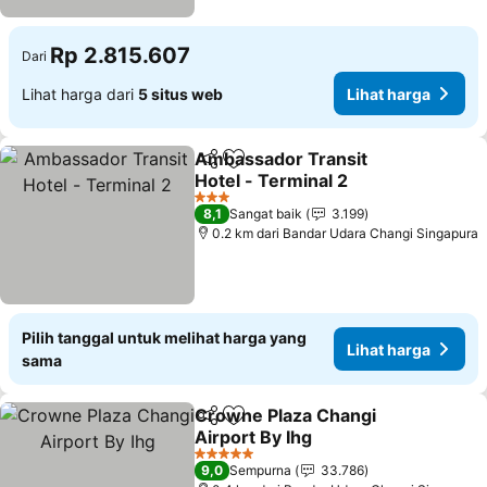
Rp 2.815.607
Dari
Lihat harga dari
5 situs web
Lihat harga
Ambassador Transit
Bagikan
Tambahkan ke favorit
Hotel - Terminal 2
Lihat harga
3 Bintang
8,1
Sangat baik
3.199
0.2 km dari Bandar Udara Changi Singapura
Pilih tanggal untuk melihat harga yang
Lihat harga
sama
Crowne Plaza Changi
Bagikan
Tambahkan ke favorit
Airport By Ihg
Lihat harga
5 Bintang
9,0
Sempurna
33.786