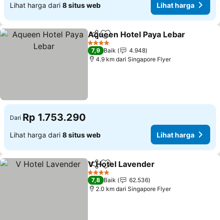
Lihat harga dari
8 situs web
Lihat harga
Aqueen Hotel Paya Lebar
Bagikan
Tambahkan ke favorit
L
4 Bintang
7,9
Baik
4.948
4.9 km dari Singapore Flyer
Rp 1.753.290
Dari
Lihat harga dari
8 situs web
Lihat harga
V Hotel Lavender
Bagikan
Tambahkan ke favorit
Lihat har
4 Bintang
7,8
Baik
62.536
2.0 km dari Singapore Flyer