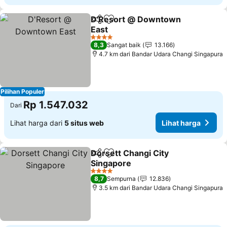
D'Resort @ Downtown
Bagikan
Tambahkan ke favorit
East
Lihat harga
4 Bintang
8,3
Sangat baik
13.166
4.7 km dari Bandar Udara Changi Singapura
Pilihan Populer
Rp 1.547.032
Dari
Lihat harga dari
5 situs web
Lihat harga
Dorsett Changi City
Bagikan
Tambahkan ke favorit
Singapore
Lihat harga
4 Bintang
8,7
Sempurna
12.836
3.5 km dari Bandar Udara Changi Singapura