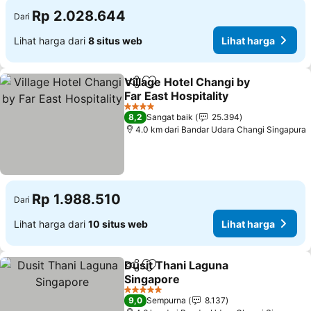
Rp 2.028.644
Dari
Lihat harga dari
8 situs web
Lihat harga
Village Hotel Changi by
Bagikan
Tambahkan ke favorit
Far East Hospitality
Lihat harga
4 Bintang
8,2
Sangat baik
25.394
4.0 km dari Bandar Udara Changi Singapura
Rp 1.988.510
Dari
Lihat harga dari
10 situs web
Lihat harga
Dusit Thani Laguna
Bagikan
Tambahkan ke favorit
Singapore
Lihat harga
5 Bintang
9,0
Sempurna
8.137