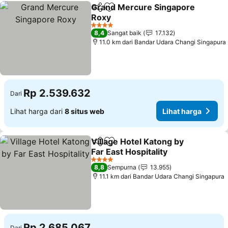
Grand Mercure Singapore
Bagikan
Tambahkan ke favorit
Roxy
Lihat harga
4 Bintang
8,4
Sangat baik
17.132
11.0 km dari Bandar Udara Changi Singapura
Rp 2.539.632
Dari
Lihat harga dari
8 situs web
Lihat harga
Village Hotel Katong by
Bagikan
Tambahkan ke favorit
Far East Hospitality
Lihat harga
4 Bintang
8,8
Sempurna
13.955
11.1 km dari Bandar Udara Changi Singapura
Rp 2.685.067
Dari