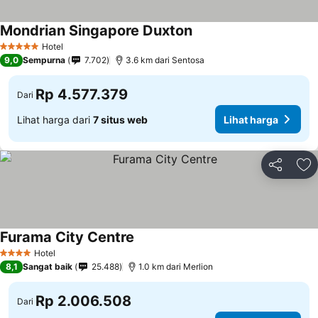
Mondrian Singapore Duxton
Hotel
5 Bintang
9,0
Sempurna
7.702
3.6 km dari Sentosa
Rp 4.577.379
Dari
Lihat harga dari
7 situs web
Lihat harga
Bagikan
Ta
Furama City Centre
Hotel
4 Bintang
8,1
Sangat baik
25.488
1.0 km dari Merlion
Rp 2.006.508
Dari