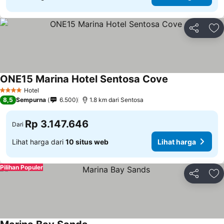
Bagikan
Ta
ONE15 Marina Hotel Sentosa Cove
Hotel
4 Bintang
8,5
Sempurna
6.500
1.8 km dari Sentosa
Rp 3.147.646
Dari
Lihat harga dari
10 situs web
Lihat harga
Pilihan Populer
Bagikan
Ta