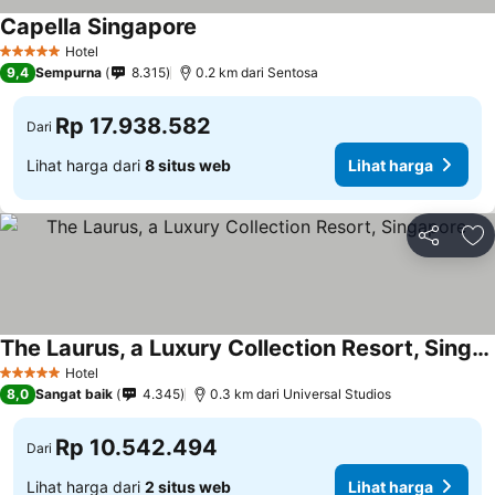
Capella Singapore
Hotel
5 Bintang
9,4
Sempurna
8.315
0.2 km dari Sentosa
Rp 17.938.582
Dari
Lihat harga dari
8 situs web
Lihat harga
Bagikan
Ta
The Laurus, a Luxury Collection Resort, Singapore
Hotel
5 Bintang
8,0
Sangat baik
4.345
0.3 km dari Universal Studios
Rp 10.542.494
Dari
Lihat harga dari
2 situs web
Lihat harga