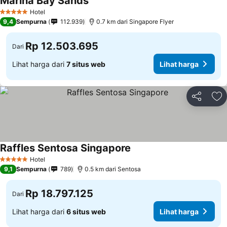
Marina Bay Sands
Hotel
5 Bintang
9,4
Sempurna
112.939
0.7 km dari Singapore Flyer
Rp 12.503.695
Dari
Lihat harga dari
7 situs web
Lihat harga
Bagikan
Ta
Raffles Sentosa Singapore
Hotel
5 Bintang
9,1
Sempurna
789
0.5 km dari Sentosa
Rp 18.797.125
Dari
Lihat harga dari
6 situs web
Lihat harga