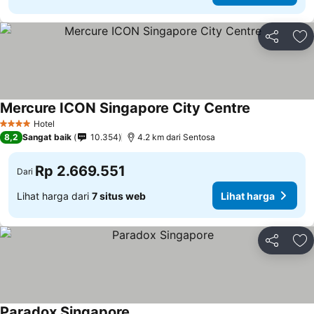
Bagikan
Ta
Mercure ICON Singapore City Centre
Hotel
4 Bintang
8,2
Sangat baik
10.354
4.2 km dari Sentosa
Rp 2.669.551
Dari
Lihat harga dari
7 situs web
Lihat harga
Bagikan
Ta
Paradox Singapore