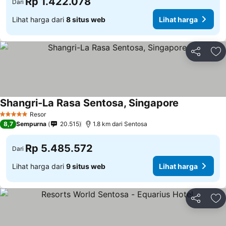
Rp 1.422.078
Dari
Lihat harga dari
8 situs web
Lihat harga
Bagikan
Ta
Shangri-La Rasa Sentosa, Singapore
Resor
5 Bintang
8,7
Sempurna
20.515
1.8 km dari Sentosa
Rp 5.485.572
Dari
Lihat harga dari
9 situs web
Lihat harga
Bagikan
Ta