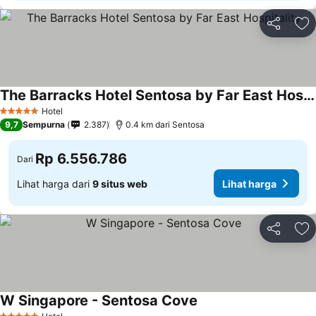
Bagikan
Ta
The Barracks Hotel Sentosa by Far East Hospitality
Hotel
5 Bintang
9,7
Sempurna
2.387
0.4 km dari Sentosa
Rp 6.556.786
Dari
Lihat harga dari
9 situs web
Lihat harga
Bagikan
Ta
W Singapore - Sentosa Cove