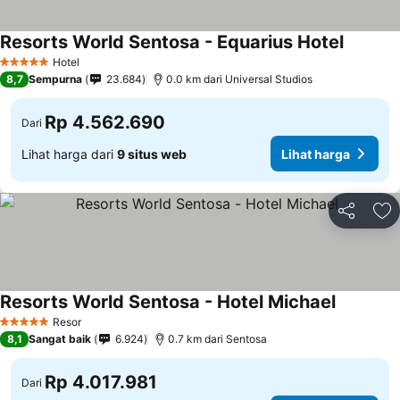
Resorts World Sentosa - Equarius Hotel
Hotel
5 Bintang
8,7
Sempurna
23.684
0.0 km dari Universal Studios
Rp 4.562.690
Dari
Lihat harga dari
9 situs web
Lihat harga
Bagikan
Ta
Resorts World Sentosa - Hotel Michael
Resor
5 Bintang
8,1
Sangat baik
6.924
0.7 km dari Sentosa
Rp 4.017.981
Dari