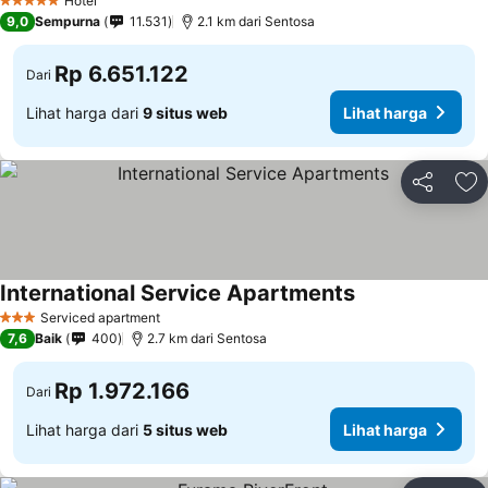
Hotel
5 Bintang
9,0
Sempurna
11.531
2.1 km dari Sentosa
Rp 6.651.122
Dari
Lihat harga dari
9 situs web
Lihat harga
Bagikan
Ta
International Service Apartments
Serviced apartment
3 Bintang
7,6
Baik
400
2.7 km dari Sentosa
Rp 1.972.166
Dari
Lihat harga dari
5 situs web
Lihat harga