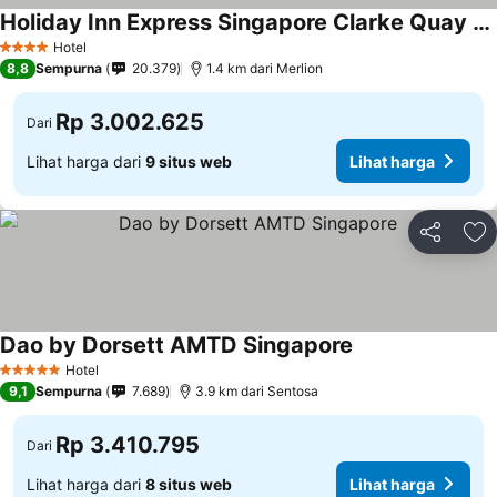
Holiday Inn Express Singapore Clarke Quay By Ihg
Hotel
4 Bintang
8,8
Sempurna
20.379
1.4 km dari Merlion
Rp 3.002.625
Dari
Lihat harga dari
9 situs web
Lihat harga
Bagikan
Ta
Dao by Dorsett AMTD Singapore
Hotel
5 Bintang
9,1
Sempurna
7.689
3.9 km dari Sentosa
Rp 3.410.795
Dari
Lihat harga dari
8 situs web
Lihat harga