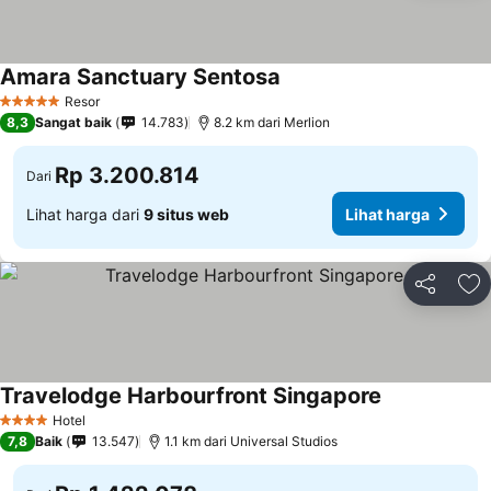
Amara Sanctuary Sentosa
Resor
5 Bintang
8,3
Sangat baik
14.783
8.2 km dari Merlion
Rp 3.200.814
Dari
Lihat harga dari
9 situs web
Lihat harga
Bagikan
Ta
Travelodge Harbourfront Singapore
Hotel
4 Bintang
7,8
Baik
13.547
1.1 km dari Universal Studios