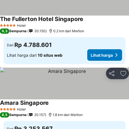
The Fullerton Hotel Singapore
Hotel
5 Bintang
9,3
Sempurna
30.150
0.2 km dari Merlion
Rp 4.788.601
Dari
Lihat harga dari
10 situs web
Lihat harga
Bagikan
Ta
Amara Singapore
Hotel
5 Bintang
8,5
Sempurna
20.157
1.8 km dari Merlion
Rp 3.253.567
Dari