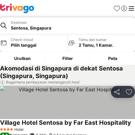
Favorit
Login
Me
Destinasi
Sentosa, Singapura
Check-in/out
Tamu dan kamar
Pilih tanggal
2 Tamu, 1 Kamar.
Urutkan
Filter
Peta
Akomodasi di Singapura di dekat Sentosa
(Singapura, Singapura)
Bagaimana pembayaran memengaruhi hasil
Bagikan
Ta
Village Hotel Sentosa by Far East Hospitality
Hotel
4 Bintang