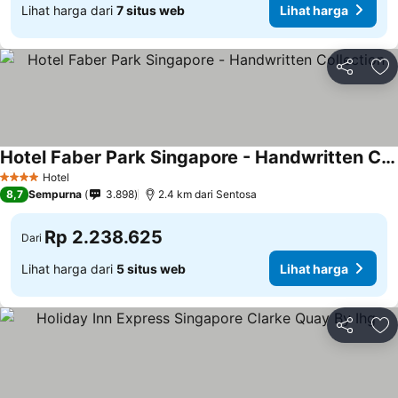
Lihat harga dari
7 situs web
Lihat harga
Bagikan
Ta
Hotel Faber Park Singapore - Handwritten Collection
Hotel
4 Bintang
8,7
Sempurna
3.898
2.4 km dari Sentosa
Rp 2.238.625
Dari
Lihat harga dari
5 situs web
Lihat harga
Bagikan
Ta