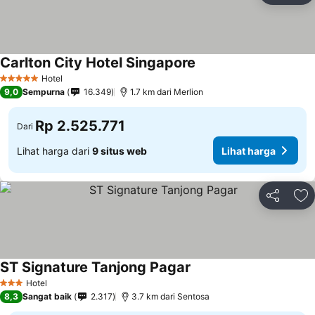
Carlton City Hotel Singapore
Hotel
5 Bintang
9,0
Sempurna
16.349
1.7 km dari Merlion
Rp 2.525.771
Dari
Lihat harga dari
9 situs web
Lihat harga
Bagikan
Ta
ST Signature Tanjong Pagar
Hotel
3 Bintang
8,3
Sangat baik
2.317
3.7 km dari Sentosa