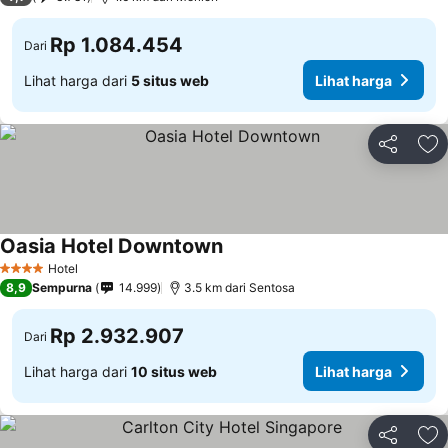
Rp 1.084.454
Dari
Lihat harga dari
5 situs web
Lihat harga
Bagikan
Ta
Oasia Hotel Downtown
Hotel
4 Bintang
8,9
Sempurna
14.999
3.5 km dari Sentosa
Rp 2.932.907
Dari
Lihat harga dari
10 situs web
Lihat harga
Bagikan
Ta