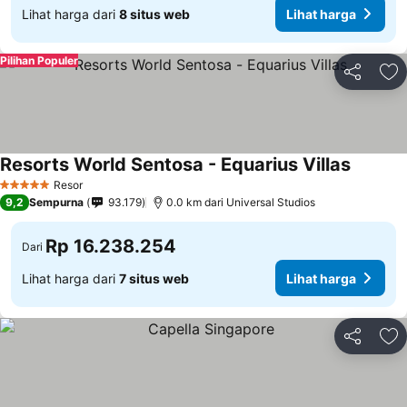
Lihat harga dari
8 situs web
Lihat harga
Pilihan Populer
Bagikan
Ta
Resorts World Sentosa - Equarius Villas
Resor
5 Bintang
9,2
Sempurna
93.179
0.0 km dari Universal Studios
Rp 16.238.254
Dari
Lihat harga dari
7 situs web
Lihat harga
Bagikan
Ta