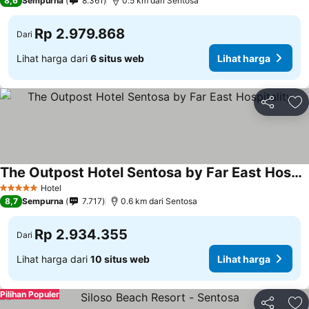
8,6
Sempurna
8.361
0.5 km dari Sentosa
Rp 2.979.868
Dari
Lihat harga dari
6 situs web
Lihat harga
Bagikan
Ta
The Outpost Hotel Sentosa by Far East Hospitality
Hotel
5 Bintang
8,7
Sempurna
7.717
0.6 km dari Sentosa
Rp 2.934.355
Dari
Lihat harga dari
10 situs web
Lihat harga
Pilihan Populer