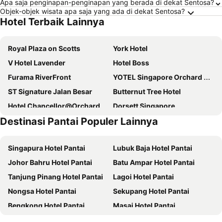
Apa saja penginapan-penginapan yang berada di dekat Sentosa?
Objek-objek wisata apa saja yang ada di dekat Sentosa?
Hotel Terbaik Lainnya
Royal Plaza on Scotts
York Hotel
V Hotel Lavender
Hotel Boss
Furama RiverFront
YOTEL Singapore Orchard Road
ST Signature Jalan Besar
Butternut Tree Hotel
Hotel Chancellor@Orchard
Dorsett Singapore
Destinasi Pantai Populer Lainnya
Hotel Royal
Holiday Inn Express & Suites Singapore Novena By Ihg
V Hotel Bencoolen
Sandpiper Hotel Singapore
Singapura Hotel Pantai
Lubuk Baja Hotel Pantai
ibis budget Singapore Pearl
Hotel Mi Bencoolen
Johor Bahru Hotel Pantai
Batu Ampar Hotel Pantai
lyf Bugis Singapore managed by The Ascott Ltd
Travelodge Harbourfront Singapore
Tanjung Pinang Hotel Pantai
Lagoi Hotel Pantai
ST Signature Tanjong Pagar
Village Hotel Bugis by Far East Hospitality
Nongsa Hotel Pantai
Sekupang Hotel Pantai
Hi Hotel Dot
ibis budget Singapore Ruby
Bengkong Hotel Pantai
Masai Hotel Pantai
Hilton Garden Inn Singapore Serangoon
ibis Singapore on Bencoolen
Gelang Patah Hotel Pantai
Pasir Gudang Hotel Pantai
Hilton Singapore Orchard
Oxford Hotel