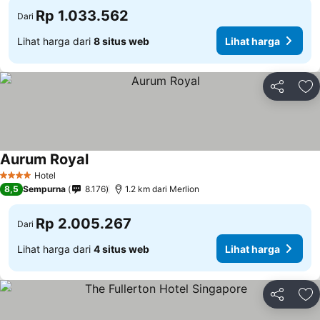
Rp 1.033.562
Dari
Lihat harga dari
8 situs web
Lihat harga
Bagikan
Ta
Aurum Royal
Hotel
4 Bintang
8,5
Sempurna
8.176
1.2 km dari Merlion
Rp 2.005.267
Dari
Lihat harga dari
4 situs web
Lihat harga
Bagikan
Ta