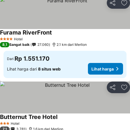
Bagikan
Ta
Furama RiverFront
Hotel
4 Bintang
8,1
Sangat baik
27.060
2.1 km dari Merlion
Rp 1.551.170
Dari
Lihat harga dari
8 situs web
Lihat harga
Bagikan
Ta
Butternut Tree Hotel
Hotel
3 Bintang
7,1
3.781
1.6 km dari Merlion