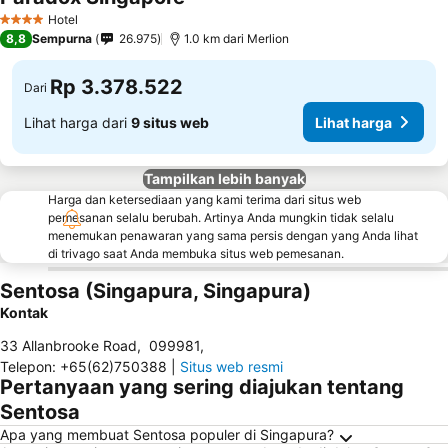
Hotel
4 Bintang
8,8
Sempurna
26.975
1.0 km dari Merlion
Rp 3.378.522
Dari
Lihat harga dari
9 situs web
Lihat harga
Tampilkan lebih banyak
Harga dan ketersediaan yang kami terima dari situs web
pemesanan selalu berubah. Artinya Anda mungkin tidak selalu
menemukan penawaran yang sama persis dengan yang Anda lihat
di trivago saat Anda membuka situs web pemesanan.
Sentosa (Singapura, Singapura)
Kontak
33 Allanbrooke Road
,
099981
,
Telepon
:
+65(62)750388
|
Situs web resmi
Pertanyaan yang sering diajukan tentang
Sentosa
Apa yang membuat Sentosa populer di Singapura?