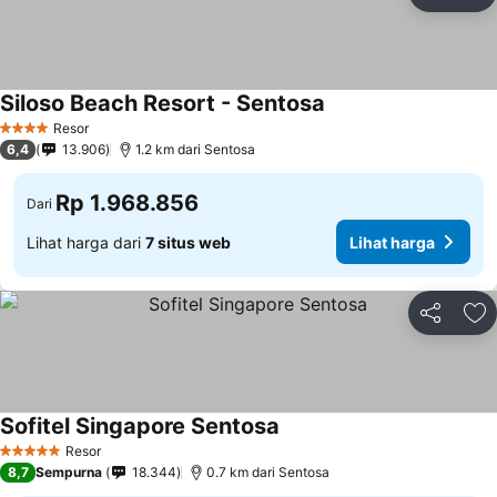
Bagikan
Ta
Siloso Beach Resort - Sentosa
Resor
4 Bintang
6,4
13.906
1.2 km dari Sentosa
Rp 1.968.856
Dari
Lihat harga dari
7 situs web
Lihat harga
Bagikan
Ta
Sofitel Singapore Sentosa
Resor
5 Bintang
8,7
Sempurna
18.344
0.7 km dari Sentosa