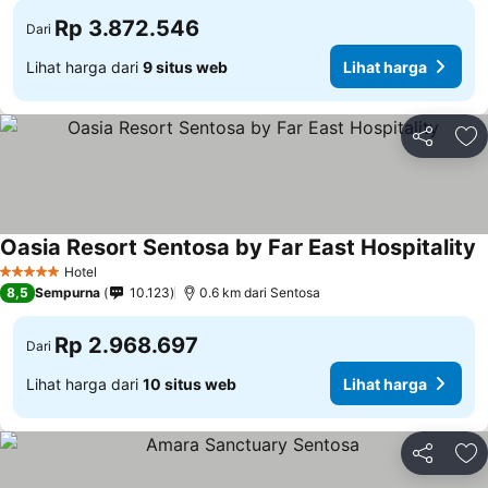
Rp 3.872.546
Dari
Lihat harga dari
9 situs web
Lihat harga
Bagikan
Ta
Oasia Resort Sentosa by Far East Hospitality
Hotel
5 Bintang
8,5
Sempurna
10.123
0.6 km dari Sentosa
Rp 2.968.697
Dari
Lihat harga dari
10 situs web
Lihat harga
Bagikan
Ta