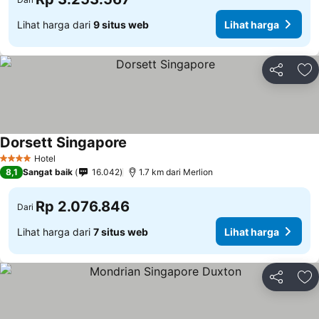
Lihat harga dari
9 situs web
Lihat harga
Bagikan
Ta
Dorsett Singapore
Hotel
4 Bintang
8,1
Sangat baik
16.042
1.7 km dari Merlion
Rp 2.076.846
Dari
Lihat harga dari
7 situs web
Lihat harga
Bagikan
Ta