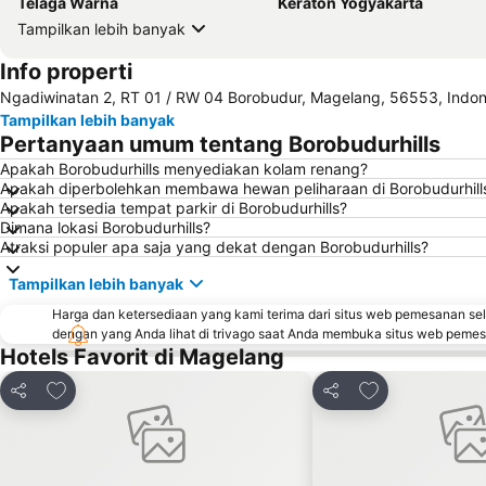
Telaga Warna
Keraton Yogyakarta
Tampilkan lebih banyak
Info properti
Ngadiwinatan 2, RT 01 / RW 04 Borobudur, Magelang, 56553, Indon
Tampilkan lebih banyak
Pertanyaan umum tentang Borobudurhills
Apakah Borobudurhills menyediakan kolam renang?
Apakah diperbolehkan membawa hewan peliharaan di Borobudurhill
Apakah tersedia tempat parkir di Borobudurhills?
Dimana lokasi Borobudurhills?
Atraksi populer apa saja yang dekat dengan Borobudurhills?
Tampilkan lebih banyak
Harga dan ketersediaan yang kami terima dari situs web pemesanan se
dengan yang Anda lihat di trivago saat Anda membuka situs web peme
Hotels Favorit di Magelang
Tambahkan ke favorit
Tambahkan ke f
Bagikan
Bagikan