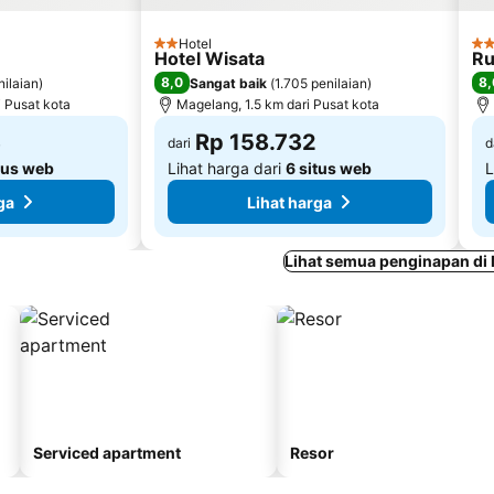
Hotel
2 Bintang
4 B
Hotel Wisata
Ru
8,0
8,
nilaian
)
Sangat baik
(
1.705 penilaian
)
 Pusat kota
Magelang, 1.5 km dari Pusat kota
3
Rp 158.732
dari
d
tus web
Lihat harga dari
6 situs web
L
ga
Lihat harga
Lihat semua penginapan di
Serviced apartment
Resor