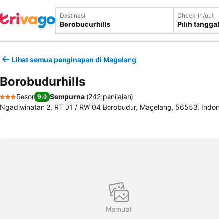
Destinasi
Check-in/out
Pilih tanggal
Lihat semua penginapan di Magelang
Borobudurhills
Resor
Sempurna
(
242 penilaian
)
9,0
3 Bintang
Ngadiwinatan 2, RT 01 / RW 04 Borobudur, Magelang, 56553, Indon
Memuat