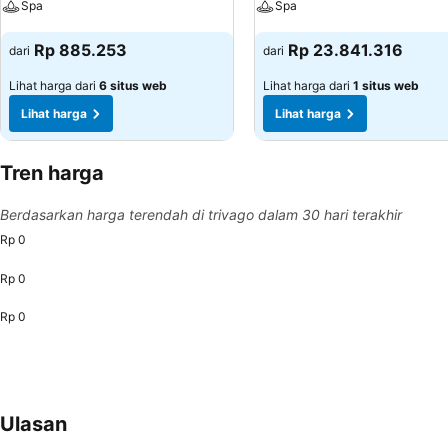
Spa
Spa
Lihat harga
Lihat harga
Rp 885.253
Rp 23.841.316
dari
dari
Lihat harga dari
6 situs web
Lihat harga dari
1 situs web
Lihat harga
Lihat harga
Tren harga
Berdasarkan harga terendah di trivago dalam 30 hari terakhir
Rp 0
Rp 0
Rp 0
Ulasan