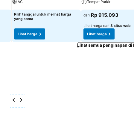
AC
Tempat Parkir
Lihat harga
Lihat harga
Pilih tanggal untuk melihat harga
Rp 915.093
dari
yang sama
Lihat harga dari
3 situs web
Lihat harga
Lihat harga
Lihat semua penginapan di