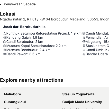
Penyewaan Sepeda
Lokasi
Ngadiwinatan 2, RT 01 / RW 04 Borobudur, Magelang, 56553, Indon
Jarak dari Borobudurhills
Punthuk Setumbu Reforestation Project
:
1.9
km
Candi Mendut
:
Kandang Gajah
:
1.9
km
Pemandian Air
Candi Borobudur
:
2
km
Magelang
:
15.
Museum Kapal Samudraraksa
:
2.2
km
Stasiun tram 
Museum Borobudur
:
2.4
km
Candi Umbul
:
Candi Pawon
:
3.6
km
Bandar Udara A
Explore nearby attractions
Malioboro
Stasiun Yogyakarta
Gunungkidul
Gadjah Mada University