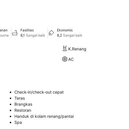
anan
Fasilitas
Ekonomis
purna
8,1
Sangat baik
8,2
Sangat baik
K.Renang
AC
Check-in/check-out cepat
Teras
Brangkas
Restoran
Handuk di kolam renang/pantai
Spa