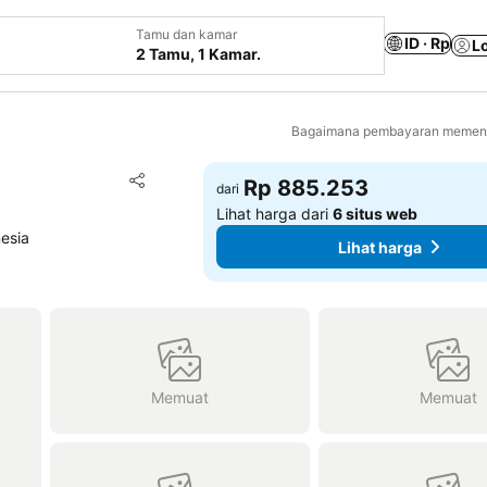
Tamu dan kamar
ID · Rp
L
2 Tamu, 1 Kamar.
Bagaimana pembayaran memenga
Tambahkan ke favorit
Rp 885.253
dari
Bagikan
Lihat harga dari
6 situs web
esia
Lihat harga
Memuat
Memuat