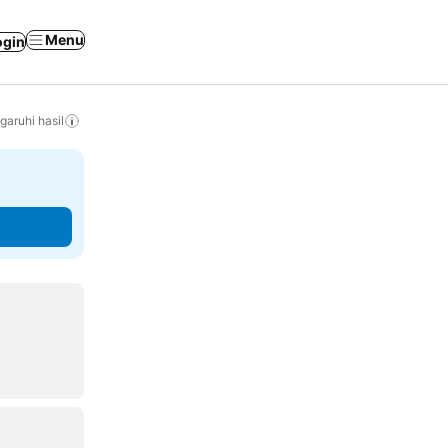
Menu
ogin
ruhi hasil