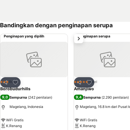
Bandingkan dengan penginapan serupa
Penginapan yang dipilih
Penginapan serupa
Selanjutnya
Tambahkan ke favorit
Tambahkan ke favor
Resor
Hotel
3 Bintang
5 Bintang
Bagikan
Bagikan
Borobudurhills
Amanjiwo
9,0
9,4
Sempurna
(
242 penilaian
)
Sempurna
(
2.290 penilaian
)
Magelang, Indonesia
Magelang, 16.8 km dari Pusat 
WiFi Gratis
WiFi Gratis
K.Renang
K.Renang