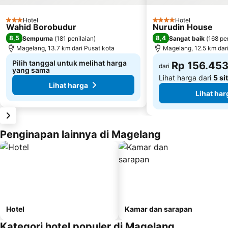
Hotel
Hotel
3 Bintang
4 Bintang
Wahid Borobudur
Nurudin House
8,5
8,4
Sempurna
(
181 penilaian
)
Sangat baik
(
168 pe
Magelang, 13.7 km dari Pusat kota
Magelang, 12.5 km dari
Pilih tanggal untuk melihat harga
Rp 156.45
dari
yang sama
Lihat harga dari
5 si
Lihat harga
Lihat har
Penginapan lainnya di Magelang
Hotel
Kamar dan sarapan
Kategori hotel populer di Magelang