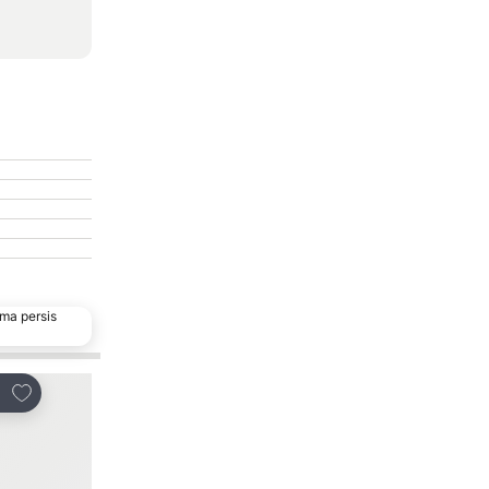
ma persis
Tambahkan ke favorit
Tambahkan ke favor
ikan
Bagikan