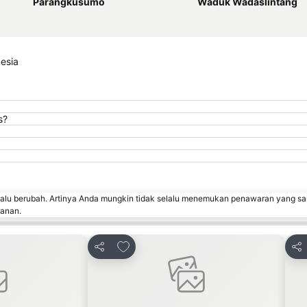
Parangkusumo
Waduk Wadaslintang
esia
s?
lalu berubah. Artinya Anda mungkin tidak selalu menemukan penawaran yang sa
sanan.
avorit
Tambahkan ke favorit
Bagikan
Bag