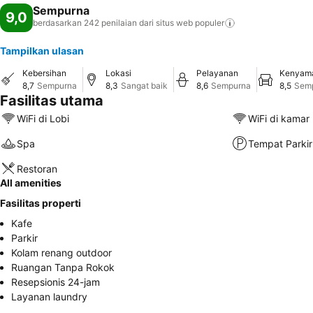
Sempurna
9,0
berdasarkan 242 penilaian dari situs web
populer
Tampilkan ulasan
Kebersihan
Lokasi
Pelayanan
Kenyam
8,7
Sempurna
8,3
Sangat baik
8,6
Sempurna
8,5
Sem
Fasilitas utama
WiFi di Lobi
WiFi di kamar
Spa
Tempat Parkir
Restoran
All amenities
Fasilitas properti
Kafe
Parkir
Kolam renang outdoor
Ruangan Tanpa Rokok
Resepsionis 24-jam
Layanan laundry