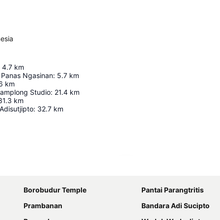
esia
4.7
km
 Panas Ngasinan
:
5.7
km
6
km
Gamplong Studio
:
21.4
km
31.3
km
disutjipto
:
32.7
km
Perluas peta
Borobudur Temple
Pantai Parangtritis
Prambanan
Bandara Adi Sucipto