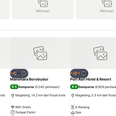
Memuat
Memuat
it
Tambahkan ke favorit
Tambahkan ke fav
Hotel
Hotel
2 Bintang
4 Bintang
Bagikan
Bagikan
Manohara Borobudur
Puri Asri Hotel & Resort
8,5
9,0
Sempurna
(
5.040 penilaian
)
Sempurna
(
6.809 penilai
kota
Magelang, 14.2 km dari Pusat kota
Magelang, 0.3 km dari Pusa
WiFi Gratis
K.Renang
Tempat Parkir
Spa