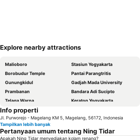
Explore nearby attractions
Perluas peta
Malioboro
Stasiun Yogyakarta
Borobudur Temple
Pantai Parangtritis
Gunungkidul
Gadjah Mada University
Prambanan
Bandara Adi Sucipto
Telaga Warna
Keraton Yogyakarta
Info properti
Waduk Wadaslintang
Taman Nasional Gunung Merbabu
Jl. Purworejo - Magelang KM 5, Magelang, 56172, Indonesia
Gunung Tidar
Stasiun Ambarawa
Tampilkan lebih banyak
Pertanyaan umum tentang Ning Tidar
Apakah Ning Tidar menyediakan kolam renang?