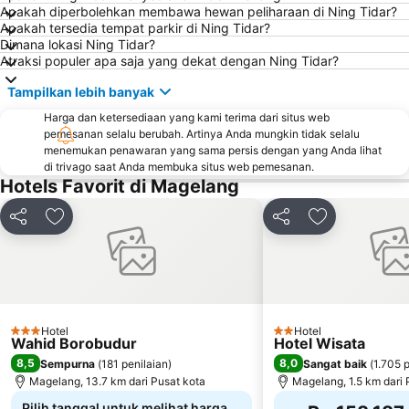
Apakah diperbolehkan membawa hewan peliharaan di Ning Tidar?
Apakah tersedia tempat parkir di Ning Tidar?
Dimana lokasi Ning Tidar?
Atraksi populer apa saja yang dekat dengan Ning Tidar?
Tampilkan lebih banyak
Harga dan ketersediaan yang kami terima dari situs web
pemesanan selalu berubah. Artinya Anda mungkin tidak selalu
menemukan penawaran yang sama persis dengan yang Anda lihat
di trivago saat Anda membuka situs web pemesanan.
Hotels Favorit di Magelang
Bagikan
Tambahkan ke favorit
Bagikan
Tambahkan ke
Hotel
Hotel
3 Bintang
2 Bintang
Wahid Borobudur
Hotel Wisata
8,5
8,0
Sempurna
(
181 penilaian
)
Sangat baik
(
1.705 
Magelang, 13.7 km dari Pusat kota
Magelang, 1.5 km dari 
Pilih tanggal untuk melihat harga