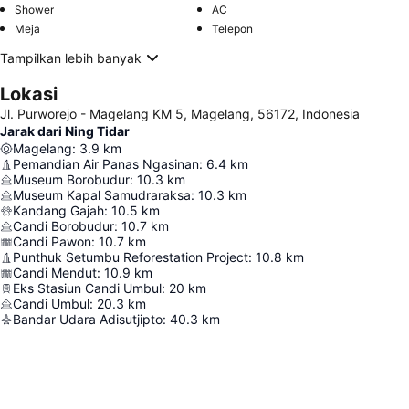
Shower
AC
Meja
Telepon
Tampilkan lebih banyak
Lokasi
Jl. Purworejo - Magelang KM 5, Magelang, 56172, Indonesia
Jarak dari Ning Tidar
Magelang
:
3.9
km
Pemandian Air Panas Ngasinan
:
6.4
km
Museum Borobudur
:
10.3
km
Museum Kapal Samudraraksa
:
10.3
km
Kandang Gajah
:
10.5
km
Candi Borobudur
:
10.7
km
Candi Pawon
:
10.7
km
Punthuk Setumbu Reforestation Project
:
10.8
km
Candi Mendut
:
10.9
km
Eks Stasiun Candi Umbul
:
20
km
Candi Umbul
:
20.3
km
Bandar Udara Adisutjipto
:
40.3
km