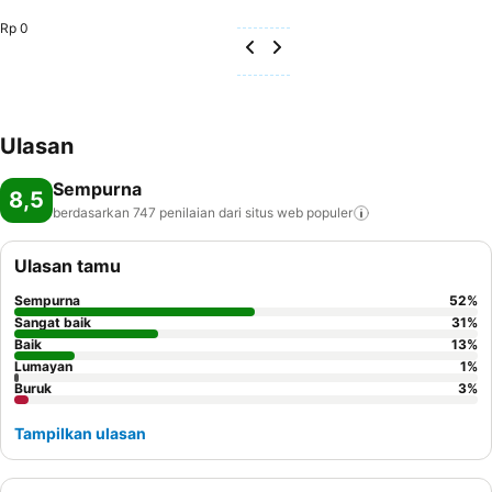
Rp 0
Ulasan
Sempurna
8,5
berdasarkan 747 penilaian dari situs web
populer
Ulasan tamu
Sempurna
52
%
Sangat baik
31
%
Baik
13
%
Lumayan
1
%
Buruk
3
%
Tampilkan ulasan