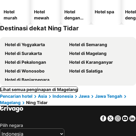
Hotel
Hotel
Hotel
Hotel spa
Hotel
murah
mewah
dengan
deng
kolam
temp
Destinasi dekat Ning Tidar
renang
parki
Hotel di Yogyakarta
Hotel di Semarang
Hotel di Surakarta
Hotel di Magelang
Hotel di Pekalongan
Hotel di Karanganyar
Hotel di Wonosobo
Hotel di Salatiga
Hotel di Banjarnegara
Lihat semua penginapan di Magelang
Pencarian hotel
Asia
Indonesia
Jawa
Jawa Tengah
Magelang
Ning Tidar
Facebook
Twitter
Insta
Yo
Pilih negara