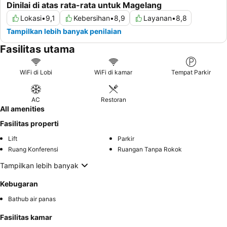
Dinilai di atas rata-rata untuk Magelang
Lokasi
•
9,1
Kebersihan
•
8,9
Layanan
•
8,8
Tampilkan lebih banyak penilaian
Fasilitas utama
WiFi di Lobi
WiFi di kamar
Tempat Parkir
AC
Restoran
All amenities
Fasilitas properti
Lift
Parkir
Ruang Konferensi
Ruangan Tanpa Rokok
Tampilkan lebih banyak
Kebugaran
Bathub air panas
Fasilitas kamar