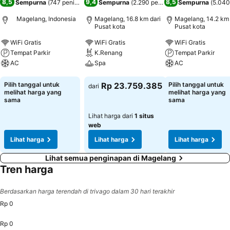
8,5
9,4
8,5
Sempurna
(
747 penilaian
)
Sempurna
(
2.290 penilaian
)
Sempurna
(
5.040
Magelang, Indonesia
Magelang, 16.8 km dari
Magelang, 14.2 km 
Pusat kota
Pusat kota
WiFi Gratis
WiFi Gratis
WiFi Gratis
Tempat Parkir
K.Renang
Tempat Parkir
AC
Spa
AC
Lihat harga
Lihat harga
Lihat harga
Pilih tanggal untuk
Rp 23.759.385
Pilih tanggal untuk
dari
melihat harga yang
melihat harga yang
sama
sama
Lihat harga dari
1 situs
web
Lihat harga
Lihat harga
Lihat harga
Lihat semua penginapan di Magelang
Tren harga
Berdasarkan harga terendah di trivago dalam 30 hari terakhir
Rp 0
Rp 0