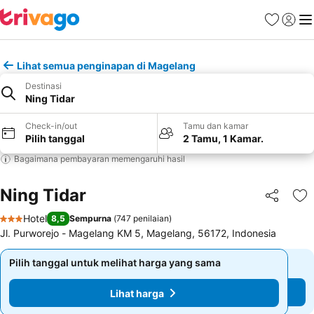
Favorit
Login
Me
Lihat semua penginapan di Magelang
Destinasi
Ning Tidar
Check-in/out
Tamu dan kamar
Pilih tanggal
2 Tamu, 1 Kamar.
Bagaimana pembayaran memengaruhi hasil
Ning Tidar
Bagikan
Ta
Hotel
8,5
Sempurna
(
747 penilaian
)
3 Bintang
Jl. Purworejo - Magelang KM 5, Magelang, 56172, Indonesia
Pilih tanggal untuk melihat harga yang sama
Pilih tanggal untuk melihat harga yang sama
Lihat harga
Lihat harga