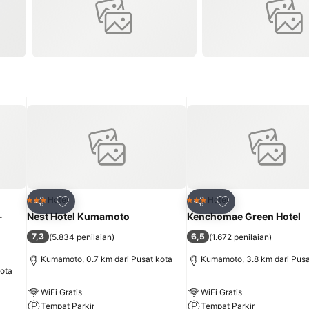
it
Tambahkan ke favorit
Tambahkan ke fav
Hotel
Hotel
3 Bintang
3 Bintang
Bagikan
Bagikan
-
Nest Hotel Kumamoto
Kenchomae Green Hotel
7,3
6,5
(
5.834 penilaian
)
(
1.672 penilaian
)
Kumamoto, 0.7 km dari Pusat kota
Kumamoto, 3.8 km dari Pusa
kota
WiFi Gratis
WiFi Gratis
Tempat Parkir
Tempat Parkir