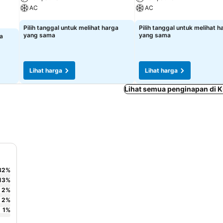
AC
AC
Pilih tanggal untuk melihat harga
Pilih tanggal untuk melihat h
yang sama
yang sama
ga
Lihat harga
Lihat harga
Lihat semua penginapan di
82
%
13
%
2
%
2
%
1
%