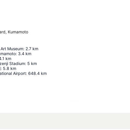
ard, Kumamoto
 Art Museum
:
2.7
km
umamoto
:
3.4
km
4.1
km
enji Stadium
:
5
km
園
:
5.8
km
tional Airport
:
648.4
km
Perluas peta