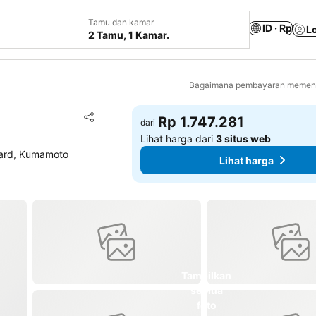
Tamu dan kamar
ID · Rp
L
2 Tamu, 1 Kamar.
Bagaimana pembayaran memenga
Tambahkan ke favorit
Rp 1.747.281
dari
Bagikan
Lihat harga dari
3 situs web
ard, Kumamoto
Lihat harga