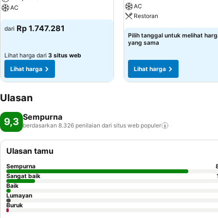
AC
AC
Restoran
Rp 1.747.281
dari
Pilih tanggal untuk melihat har
yang sama
Lihat harga dari
3 situs web
Lihat harga
Lihat harga
Ulasan
Sempurna
9,3
berdasarkan 8.326 penilaian dari situs web
populer
Ulasan tamu
Sempurna
Sangat baik
Baik
Lumayan
Buruk