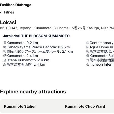
Fasilitas Olahraga
Fitnes
Lokasi
860-0047, Jepang, Kumamoto, 3 Chome-15番26号 Kasuga, Nishi W
Jarak dari THE BLOSSOM KUMAMOTO
Kumamoto
:
0.2
km
Contemporary
Hanaokayama Peace Pagoda
:
0.9
km
Aqua Dome K
市民会館シアーズホーム夢ホール
:
2.1
km
熊本県立劇場
:
Kumamoto
:
2.4
km
Kumamoto Suiz
Istana Kumamoto
:
2.4
km
熊本市動植物
熊本県立美術館
:
2.4
km
Incheon Interna
Explore nearby attractions
Kumamoto Station
Kumamoto Chuo Ward