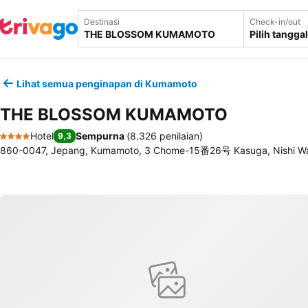
Destinasi
Check-in/out
Pilih tanggal
Lihat semua penginapan di Kumamoto
THE BLOSSOM KUMAMOTO
Hotel
Sempurna
(
8.326 penilaian
)
9,3
4 Bintang
860-0047, Jepang, Kumamoto, 3 Chome-15番26号 Kasuga, Nishi W