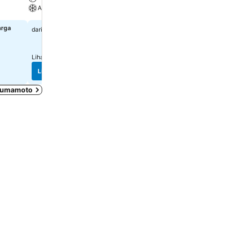
Spa
AC
Tempat Parkir
arga
Rp 1.675.002
dari
Rp 2.758.560
dari
Lihat harga dari
7 situs web
Lihat harga dari
5 situs we
Lihat harga
Lihat harga
 Kumamoto