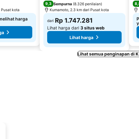
9,3
8,
Sempurna
(
8.326 penilaian
)
 Pusat kota
Kumamoto, 2.3 km dari Pusat kota
 melihat harga
P
Rp 1.747.281
dari
Lihat harga dari
3 situs web
ga
Lihat harga
Lihat semua penginapan di