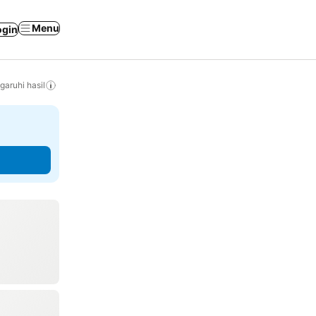
Menu
ogin
ruhi hasil