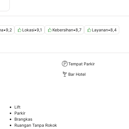
na
•
9,2
Lokasi
•
9,1
Kebersihan
•
8,7
Layanan
•
8,4
Tempat Parkir
Bar Hotel
Lift
Parkir
Brangkas
Ruangan Tanpa Rokok