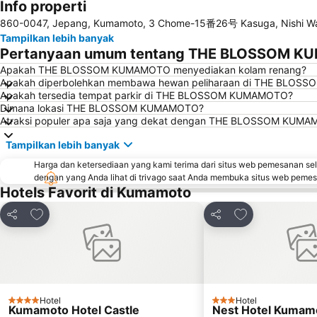
Info properti
860-0047, Jepang, Kumamoto, 3 Chome-15番26号 Kasuga, Nishi W
Tampilkan lebih banyak
Pertanyaan umum tentang THE BLOSSOM 
Apakah THE BLOSSOM KUMAMOTO menyediakan kolam renang?
Apakah diperbolehkan membawa hewan peliharaan di THE BLO
Apakah tersedia tempat parkir di THE BLOSSOM KUMAMOTO?
Dimana lokasi THE BLOSSOM KUMAMOTO?
Atraksi populer apa saja yang dekat dengan THE BLOSSOM KUM
Tampilkan lebih banyak
Harga dan ketersediaan yang kami terima dari situs web pemesanan se
dengan yang Anda lihat di trivago saat Anda membuka situs web peme
Hotels Favorit di Kumamoto
Tambahkan ke favorit
Tambahkan ke f
Bagikan
Bagikan
Hotel
Hotel
4 Bintang
3 Bintang
Kumamoto Hotel Castle
Nest Hotel Kumam