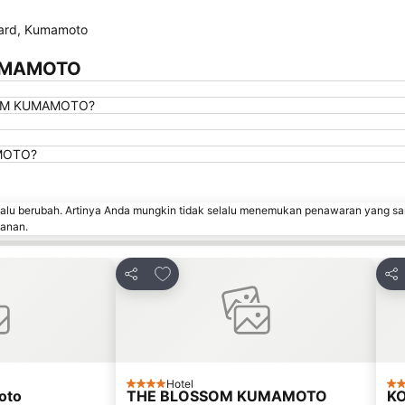
ard, Kumamoto
KUMAMOTO
SSOM KUMAMOTO?
AMOTO?
lalu berubah. Artinya Anda mungkin tidak selalu menemukan penawaran yang sa
sanan.
avorit
Tambahkan ke favorit
Bagikan
Bag
Hotel
4 Bintang
3 B
oto
THE BLOSSOM KUMAMOTO
KO