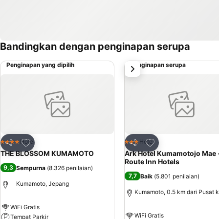
Bandingkan dengan penginapan serupa
Penginapan yang dipilih
Penginapan serupa
Selanjutnya
Tambahkan ke favorit
Tambahkan ke favor
Hotel
Hotel
4 Bintang
3 Bintang
Bagikan
Bagikan
THE BLOSSOM KUMAMOTO
Ark Hotel Kumamotojo Mae 
Route Inn Hotels
9,3
Sempurna
(
8.326 penilaian
)
7,7
Baik
(
5.801 penilaian
)
Kumamoto, Jepang
Kumamoto, 0.5 km dari Pusat 
WiFi Gratis
WiFi Gratis
Tempat Parkir