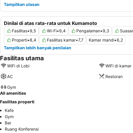
Tampilkan ulasan
Dinilai di atas rata-rata untuk Kumamoto
Fasilitas
•
9,5
Wi-Fi
•
9,4
Pengalaman
•
9,3
Suasa
Properti
•
8,4
Fasilitas kamar
•
7,7
Kamar mandi
•
6,2
Tampilkan lebih banyak penilaian
Fasilitas utama
WiFi di Lobi
WiFi di kamar
AC
Restoran
Gym
All amenities
Fasilitas properti
Kafe
Gym
Bar
Ruang Konferensi