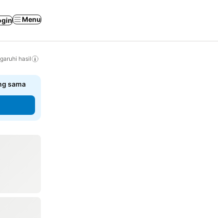
Menu
ogin
ruhi hasil
ang sama