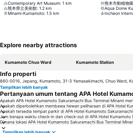
Contemporary Art Museum
:
1
km
熊本市動植物
熊本県立美術館
:
1.2
km
Aqua Dome K
Minami-Kumamoto
:
1.5
km
Incheon Interna
Explore nearby attractions
Kumamoto Chuo Ward
Kumamoto Station
Info properti
860-0016, Jepang, Kumamoto, 31-3 Yamasakimachi, Chuo Ward, 
Tampilkan lebih banyak
Pertanyaan umum tentang APA Hotel Kumamo
Apakah APA Hotel Kumamoto Sakuramachi Bus Terminal Minami me
Apakah diperbolehkan membawa hewan peliharaan di APA Hotel Ku
Apakah tersedia tempat parkir di APA Hotel Kumamoto Sakuramachi
Jam berapa waktu check-in dan check-out di APA Hotel Kumamoto 
Dimana lokasi APA Hotel Kumamoto Sakuramachi Bus Terminal Mina
Tampilkan lebih banyak