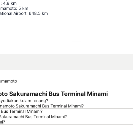
園
:
4.8
km
umamoto
:
5
km
tional Airport
:
648.5
km
Perluas peta
Kumamoto
to Sakuramachi Bus Terminal Minami
nyediakan kolam renang?
mamoto Sakuramachi Bus Terminal Minami?
 Bus Terminal Minami?
Sakuramachi Bus Terminal Minami?
mi?