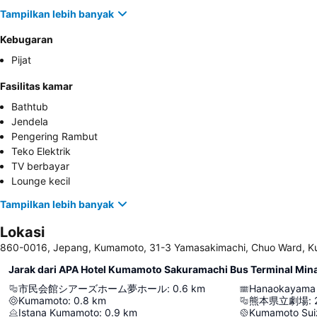
Tampilkan lebih banyak
Kebugaran
Pijat
Fasilitas kamar
Bathtub
Jendela
Pengering Rambut
Teko Elektrik
TV berbayar
Lounge kecil
Tampilkan lebih banyak
Lokasi
860-0016, Jepang, Kumamoto, 31-3 Yamasakimachi, Chuo Ward, 
Jarak dari APA Hotel Kumamoto Sakuramachi Bus Terminal Min
市民会館シアーズホーム夢ホール
:
0.6
km
Hanaokayama
Kumamoto
:
0.8
km
熊本県立劇場
:
Istana Kumamoto
:
0.9
km
Kumamoto Suiz