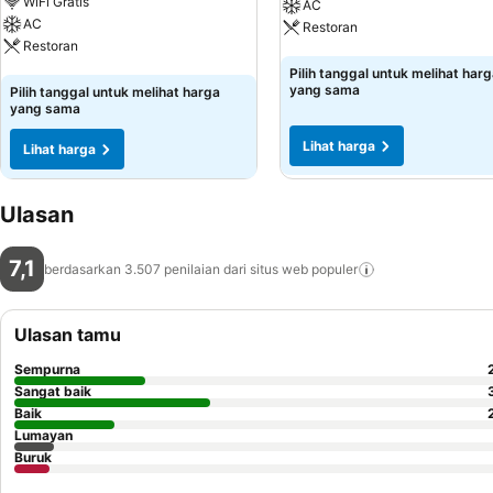
WiFi Gratis
AC
AC
Restoran
Restoran
Lihat harga
Pilih tanggal untuk melihat har
Lihat harga
yang sama
Pilih tanggal untuk melihat harga
yang sama
Lihat harga
Lihat harga
Ulasan
7,1
berdasarkan 3.507 penilaian dari situs web
populer
Ulasan tamu
Sempurna
Sangat baik
Baik
Lumayan
Buruk