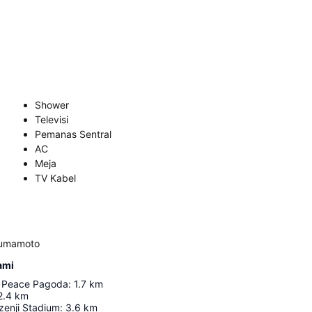
Shower
Televisi
Pemanas Sentral
AC
Meja
TV Kabel
Kumamoto
ami
 Peace Pagoda
:
1.7
km
2.4
km
enji Stadium
:
3.6
km