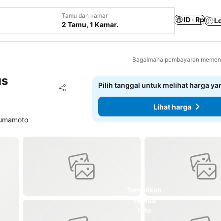
Tamu dan kamar
ID · Rp
L
2 Tamu, 1 Kamar.
Bagaimana pembayaran memenga
us
Pilih tanggal untuk melihat harga y
Tambahkan ke favorit
Bagikan
Lihat harga
Kumamoto