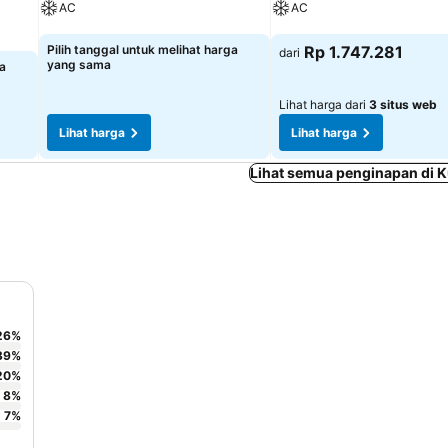
AC
AC
Lihat harga
Lihat harga
Pilih tanggal untuk melihat harga
Rp 1.747.281
dari
yang sama
ga
Lihat harga dari
3 situs web
Lihat harga
Lihat harga
Lihat semua penginapan di
26
%
39
%
20
%
8
%
7
%