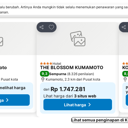
lalu berubah. Artinya Anda mungkin tidak selalu menemukan penawaran yang sa
sanan.
avorit
Tambahkan ke favorit
Bagikan
Bag
Hotel
4 Bintang
3 B
oto
THE BLOSSOM KUMAMOTO
KO
9,3
8,
Sempurna
(
8.326 penilaian
)
 Pusat kota
Kumamoto, 2.3 km dari Pusat kota
 melihat harga
P
Rp 1.747.281
dari
Lihat harga dari
3 situs web
ga
Lihat harga
Lihat semua penginapan di