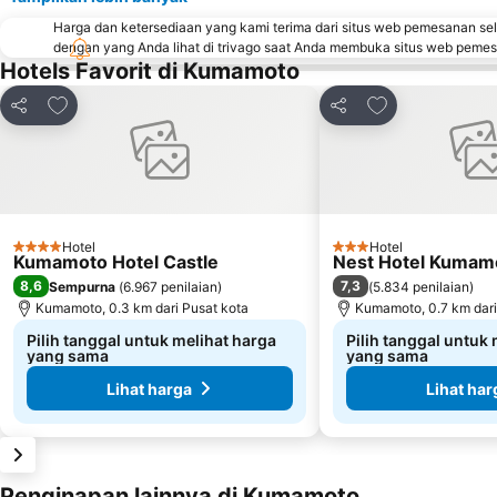
Harga dan ketersediaan yang kami terima dari situs web pemesanan se
dengan yang Anda lihat di trivago saat Anda membuka situs web peme
Hotels Favorit di Kumamoto
Tambahkan ke favorit
Tambahkan ke f
Bagikan
Bagikan
Hotel
Hotel
4 Bintang
3 Bintang
Kumamoto Hotel Castle
Nest Hotel Kumam
8,6
7,3
Sempurna
(
6.967 penilaian
)
(
5.834 penilaian
)
Kumamoto, 0.3 km dari Pusat kota
Kumamoto, 0.7 km dari
Pilih tanggal untuk melihat harga
Pilih tanggal untuk
yang sama
yang sama
Lihat harga
Lihat har
Penginapan lainnya di Kumamoto