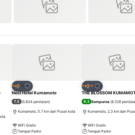
it
Tambahkan ke favorit
Tambahkan ke fav
Hotel
Hotel
3 Bintang
4 Bintang
Bagikan
Bagikan
-
Nest Hotel Kumamoto
THE BLOSSOM KUMAMO
7,3
9,3
(
5.834 penilaian
)
Sempurna
(
8.326 penilai
Kumamoto, 0.7 km dari Pusat kota
Kumamoto, 2.3 km dari Pusa
kota
WiFi Gratis
WiFi Gratis
Tempat Parkir
Tempat Parkir