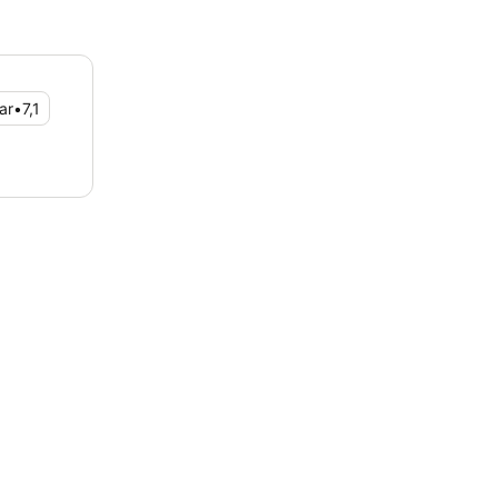
ar
•
7,1