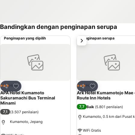
Bandingkan dengan penginapan serupa
Penginapan yang dipilih
Penginapan serupa
Selanjutnya
Tambahkan ke favorit
Tambahkan ke favor
Hotel
Hotel
3 Bintang
3 Bintang
Bagikan
Bagikan
APA Hotel Kumamoto
Ark Hotel Kumamotojo Mae 
Sakuramachi Bus Terminal
Route Inn Hotels
Minami
7,7
Baik
(
5.801 penilaian
)
7,1
(
3.507 penilaian
)
Kumamoto, 0.5 km dari Pusat 
Kumamoto, Jepang
WiFi Gratis