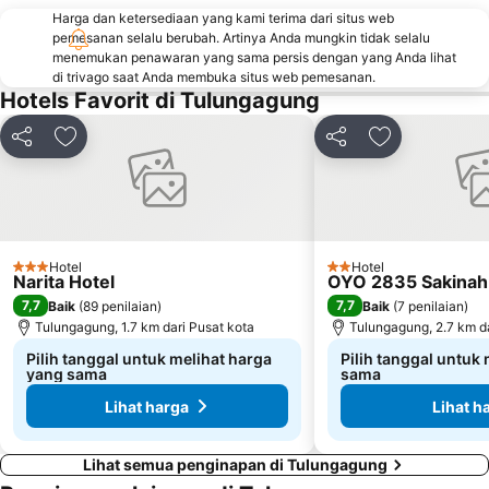
Harga dan ketersediaan yang kami terima dari situs web
pemesanan selalu berubah. Artinya Anda mungkin tidak selalu
menemukan penawaran yang sama persis dengan yang Anda lihat
di trivago saat Anda membuka situs web pemesanan.
Hotels Favorit di Tulungagung
Bagikan
Tambahkan ke favorit
Bagikan
Tambahkan ke
Hotel
Hotel
3 Bintang
2 Bintang
Narita Hotel
OYO 2835 Sakinah
7,7
7,7
Baik
(
89 penilaian
)
Baik
(
7 penilaian
)
Tulungagung, 1.7 km dari Pusat kota
Tulungagung, 2.7 km da
Pilih tanggal untuk melihat harga
Pilih tanggal untuk
yang sama
sama
Lihat harga
Lihat h
Lihat semua penginapan di Tulungagung