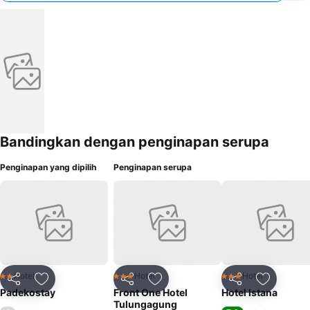
Bandingkan dengan penginapan serupa
Penginapan yang dipilih
Penginapan serupa
Hotel
Hotel
Hotel
2 Bintang
3 Bintang
3 Bintang
Bagikan
Tambahkan ke favorit
Bagikan
Tambahkan ke favorit
Bagikan
Tambahka
Padekostay
Front One Hotel
Hotel Istana
Tulungagung