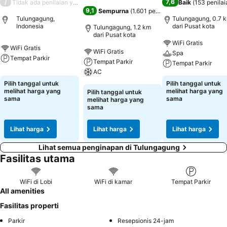
/
7,6
Tidak ada penilaian yang tersedia
Baik
(
153 penilai
9,1
Sempurna
(
1.601 penilaian
)
Tulungagung,
Tulungagung, 0.7 
Indonesia
dari Pusat kota
Tulungagung, 1.2 km
dari Pusat kota
WiFi Gratis
WiFi Gratis
WiFi Gratis
Spa
Tempat Parkir
Tempat Parkir
Tempat Parkir
AC
Pilih tanggal untuk
Pilih tanggal untuk
melihat harga yang
melihat harga yang
Pilih tanggal untuk
sama
sama
melihat harga yang
sama
Lihat harga
Lihat harga
Lihat harga
Lihat semua penginapan di Tulungagung
Fasilitas utama
WiFi di Lobi
WiFi di kamar
Tempat Parkir
All amenities
Fasilitas properti
Parkir
Resepsionis 24-jam