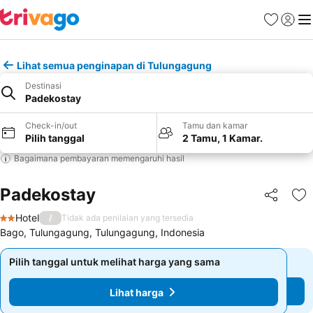
Favorit
Login
Me
Lihat semua penginapan di Tulungagung
Destinasi
Padekostay
Check-in/out
Tamu dan kamar
Pilih tanggal
2 Tamu, 1 Kamar.
Bagaimana pembayaran memengaruhi hasil
Padekostay
Bagikan
Ta
Hotel
/
Tidak ada penilaian yang tersedia
2 Bintang
Bago, Tulungagung, Tulungagung, Indonesia
Pilih tanggal untuk melihat harga yang sama
Pilih tanggal untuk melihat harga yang sama
Lihat harga
Lihat harga