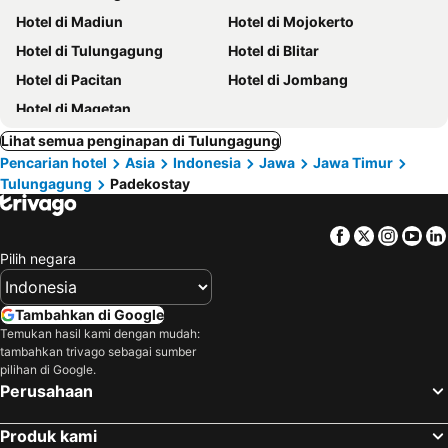
Hotel di Madiun
Hotel di Mojokerto
Hotel di Tulungagung
Hotel di Blitar
Hotel di Pacitan
Hotel di Jombang
Hotel di Magetan
Lihat semua penginapan di Tulungagung
Pencarian hotel
Asia
Indonesia
Jawa
Jawa Timur
Tulungagung
Padekostay
Facebook
Twitter
Insta
Yo
Pilih negara
Tambahkan di Google
Temukan hasil kami dengan mudah:
tambahkan trivago sebagai sumber
pilihan di Google.
Perusahaan
Produk kami