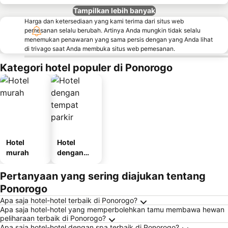
Tampilkan lebih banyak
Harga dan ketersediaan yang kami terima dari situs web
pemesanan selalu berubah. Artinya Anda mungkin tidak selalu
menemukan penawaran yang sama persis dengan yang Anda lihat
di trivago saat Anda membuka situs web pemesanan.
Kategori hotel populer di Ponorogo
Hotel
Hotel
murah
dengan
tempat
parkir
Pertanyaan yang sering diajukan tentang
Ponorogo
Apa saja hotel-hotel terbaik di Ponorogo?
Apa saja hotel-hotel yang memperbolehkan tamu membawa hewan
peliharaan terbaik di Ponorogo?
Apa saja hotel-hotel dengan spa terbaik di Ponorogo?