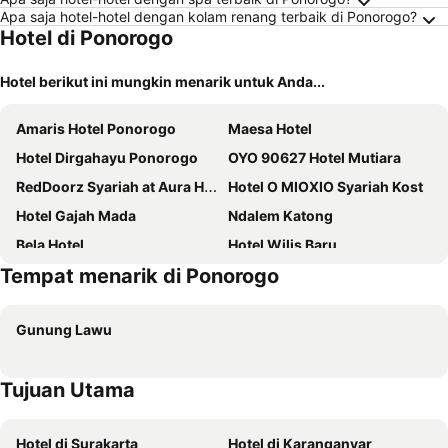
Apa saja hotel-hotel dengan kolam renang terbaik di Ponorogo?
Hotel di Ponorogo
Hotel berikut ini mungkin menarik untuk Anda...
Amaris Hotel Ponorogo
Maesa Hotel
Hotel Dirgahayu Ponorogo
OYO 90627 Hotel Mutiara
RedDoorz Syariah at Aura Homestay
Hotel O MIOXIO Syariah Kost
Hotel Gajah Mada
Ndalem Katong
Bela Hotel
Hotel Wilis Baru
Tempat menarik di Ponorogo
RedDoorz at Hotel Galaksi Ponorogo
Gajahmada
Juanda
Sankita Ponorogo
Gunung Lawu
SPOT ON 1761 Hotel Dirgahayu
OYO Life 1972 Aman Family Inn Syariah
SPOT ON 2448 Hotel Tlogorejo 2
OYO 90622 Hotel Galaksi
Tujuan Utama
OYO 92168 Kost Pak Suyatno Syariah
SPOT ON 93611 Kost Pak Suyatno Syariah 2
Hotel di Surakarta
Hotel di Karanganyar