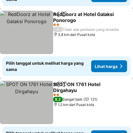
RedDoorz at Hotel Galaksi
Bagikan
Tambahkan ke favorit
Ponorogo
2 Bintang
/
Tidak ada penilaian yang tersedia
3.8 km dari Pusat kota
Pilih tanggal untuk melihat harga yang
Lihat harga
sama
SPOT ON 1761 Hotel
Bagikan
Tambahkan ke favorit
Dirgahayu
2 Bintang
8,2
Sangat baik
121
1.2 km dari Pusat kota