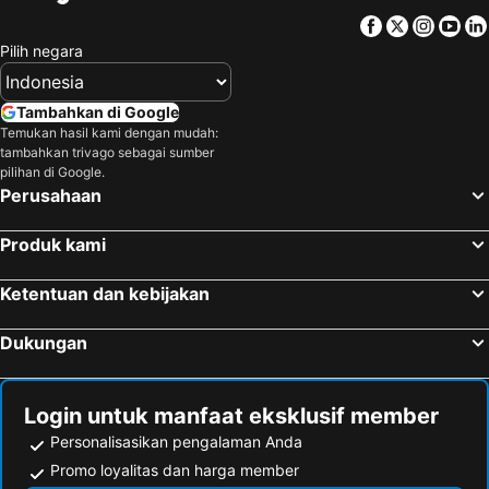
Kudus, Jawa Hotel
Jakarta, Jawa Hotel
Facebook
Twitter
Insta
Yo
Bandung, Jawa Hotel
Surabaya, Jawa Hotel
Pilih negara
Bogor, Jawa Hotel
Malang, Jawa Hotel
Kuta, Nusa Tenggara Hotel
Tambahkan di Google
Temukan hasil kami dengan mudah:
tambahkan trivago sebagai sumber
pilihan di Google.
Perusahaan
Produk kami
Ketentuan dan kebijakan
Dukungan
Login untuk manfaat eksklusif member
Personalisasikan pengalaman Anda
Promo loyalitas dan harga member