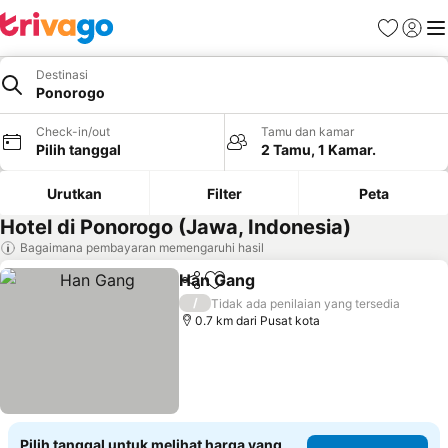
Favorit
Login
Me
Destinasi
Ponorogo
Check-in/out
Tamu dan kamar
Pilih tanggal
2 Tamu, 1 Kamar.
Urutkan
Filter
Peta
Hotel di Ponorogo (Jawa, Indonesia)
Bagaimana pembayaran memengaruhi hasil
Han Gang
Bagikan
Tambahkan ke favorit
/
Tidak ada penilaian yang tersedia
0.7 km dari Pusat kota
Pilih tanggal untuk melihat harga yang