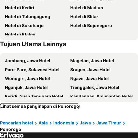
Hotel di Kediri
Hotel di Madiun
Hotel di Tulungagung
Hotel di Blitar
Hotel di Sukoharjo
Hotel di Bojonegoro
Hotel di Klaten
Tujuan Utama Lainnya
Jombang, Jawa Hotel
Magetan, Jawa Hotel
Pare-Pare, Sulawesi Hotel
Sragen, Jawa Hotel
Wonogiri, Jawa Hotel
Ngawi, Jawa Hotel
Nganjuk, Jawa Hotel
Trenggalek, Jawa Hotel
Keridi, Nusa Tenggara Hotel
Kandangan, Kalimantan Hotel
Yogyakarta, Jawa Hotel
Semarang, Jawa Hotel
Lihat semua penginapan di Ponorogo
Surakarta, Jawa Hotel
Magelang, Jawa Hotel
Pencarian hotel
Asia
Indonesia
Jawa
Jawa Timur
Karanganyar, Jawa Hotel
Wonosobo, Jawa Hotel
Ponorogo
Madiun, Jawa Hotel
Salatiga, Jawa Hotel