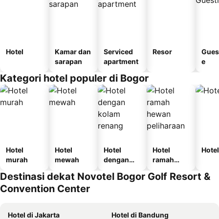
Hotel
Kamar dan
Serviced
Resor
Gues
sarapan
apartment
e
Kategori hotel populer di Bogor
Hotel
Hotel
Hotel
Hotel
Hotel
murah
mewah
dengan
ramah
kolam
hewan
Destinasi dekat Novotel Bogor Golf Resort &
renang
peliharaan
Convention Center
Hotel di Jakarta
Hotel di Bandung