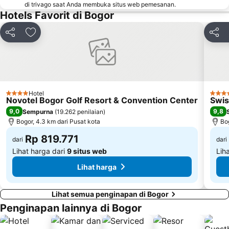
di trivago saat Anda membuka situs web pemesanan.
Jungleland
Fatmawati Golf Course
Hotels Favorit di Bogor
Mall Pondok Indah I & II
Mall Ciputra
Gunung Salak
City Walk Sudirman
Bagikan
Tambahkan ke favorit
Bagik
Kemanggisan
Gunung Mas Wisata Agro
Curug Luhur
Ciloto
Setiabudi One
Mall Taman Anggrek
Hotel
Gambir
Gajah Mada Plaza
4 Bintang
4 Bin
Novotel Bogor Golf Resort & Convention Center
Swis
9,0
9,8
Sempurna
(
19.262 penilaian
)
Bogor, 4.3 km dari Pusat kota
Bog
Rp 819.771
dari
dari
Lihat harga dari
9 situs web
Lih
Lihat harga
Lihat semua penginapan di Bogor
Penginapan lainnya di Bogor