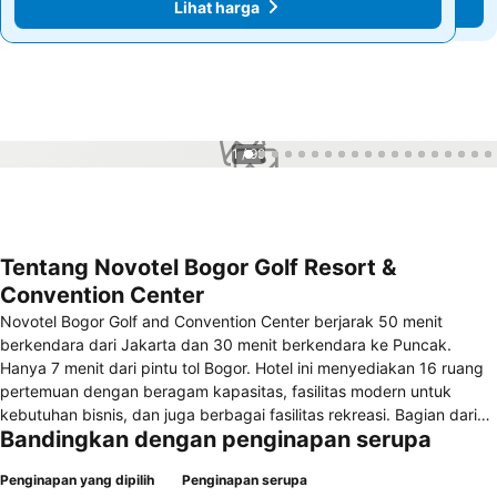
Lihat harga
Lihat harga
1 / 99
Tentang Novotel Bogor Golf Resort &
Convention Center
Novotel Bogor Golf and Convention Center berjarak 50 menit
berkendara dari Jakarta dan 30 menit berkendara ke Puncak.
Hanya 7 menit dari pintu tol Bogor. Hotel ini menyediakan 16 ruang
pertemuan dengan beragam kapasitas, fasilitas modern untuk
kebutuhan bisnis, dan juga berbagai fasilitas rekreasi. Bagian dari
Bandingkan dengan penginapan serupa
program MyResorts yang menghadirkan pengalaman eksklusif bagi
anggota ALL.
Penginapan yang dipilih
Penginapan serupa