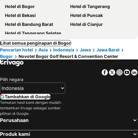
Hotel di Bogor
Hotel di Tangerang
Hotel di Bekasi
Hotel di Puncak
Hotel di Bandung Barat
Hotel di Cianjur
Hotel di Tangerang Selatan
Lihat semua penginapan di Bogor
Pencarian hotel
Asia
Indonesia
Jawa
Jawa Barat
Bogor
Novotel Bogor Golf Resort & Convention Center
Facebook
Twitter
Insta
Yo
Pilih negara
Tambahkan di Google
Temukan hasil kami dengan mudah:
tambahkan trivago sebagai sumber
pilihan di Google.
Perusahaan
Produk kami