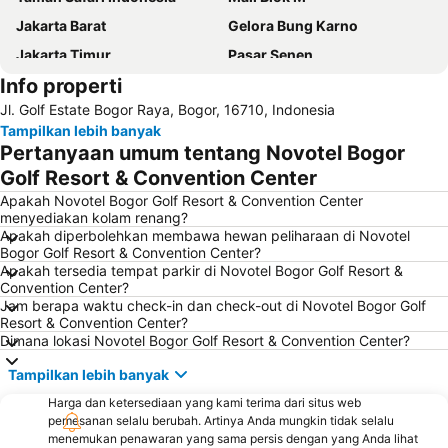
Jakarta Barat
Gelora Bung Karno
Jakarta Timur
Pasar Senen
Info properti
Kuningan City
Margonda
Jl. Golf Estate Bogor Raya, Bogor, 16710, Indonesia
Grand Indonesia Shopping Town
Thamrin City/Thamrin City Mall
Tampilkan lebih banyak
Kebun Raya Bogor
Senayan City
Pertanyaan umum tentang Novotel Bogor
Stasiun Kereta Jatinegara
Taman Mini Indonesia Indah
Golf Resort & Convention Center
Central Park Jakarta
Balai Sidang Jakarta Convention Center
Apakah Novotel Bogor Golf Resort & Convention Center
menyediakan kolam renang?
Cileungsi
Kebun Binatang Ragunan
Apakah diperbolehkan membawa hewan peliharaan di Novotel
Bogor Golf Resort & Convention Center?
Stasiun Kereta Gambir
Botani Square Mall
Apakah tersedia tempat parkir di Novotel Bogor Golf Resort &
Bandara Halim Perdanakusuma
Sudirman Central Business District
Convention Center?
Jam berapa waktu check-in dan check-out di Novotel Bogor Golf
Monumen Nasional (Monas)
Kota Kasablanka
Resort & Convention Center?
Dimana lokasi Novotel Bogor Golf Resort & Convention Center?
Plaza Indonesia
Sarinah
Taman Menteng
Gereja Katedral
Tampilkan lebih banyak
Circuit Sentul International
Kebun Raya Bogor
Harga dan ketersediaan yang kami terima dari situs web
pemesanan selalu berubah. Artinya Anda mungkin tidak selalu
Plaza Senayan
Institut Pertanian Bogor (IPB)
menemukan penawaran yang sama persis dengan yang Anda lihat