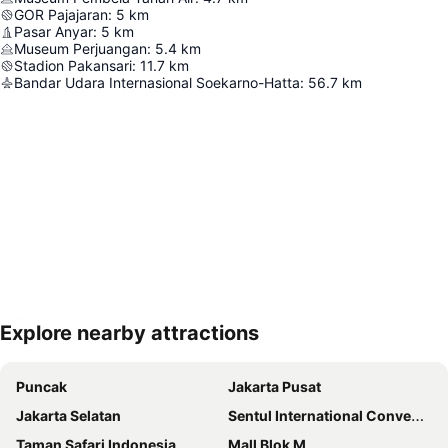
GOR Pajajaran
:
5
km
Pasar Anyar
:
5
km
Museum Perjuangan
:
5.4
km
Stadion Pakansari
:
11.7
km
Bandar Udara Internasional Soekarno-Hatta
:
56.7
km
Explore nearby attractions
Perluas peta
Puncak
Jakarta Pusat
Jakarta Selatan
Sentul International Convention Center
Taman Safari Indonesia
Mall Blok M