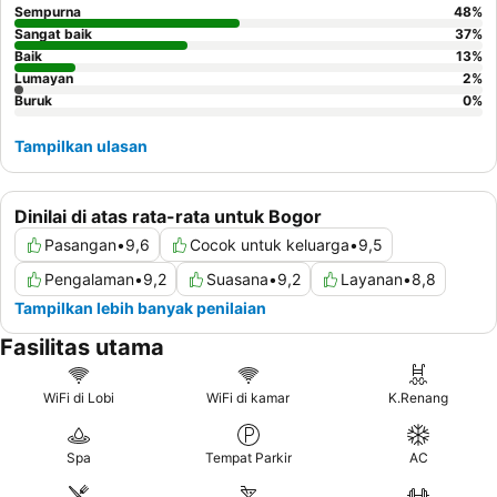
Sempurna
48
%
Sangat baik
37
%
Baik
13
%
Lumayan
2
%
Buruk
0
%
Tampilkan ulasan
Dinilai di atas rata-rata untuk Bogor
Pasangan
•
9,6
Cocok untuk keluarga
•
9,5
Pengalaman
•
9,2
Suasana
•
9,2
Layanan
•
8,8
Tampilkan lebih banyak penilaian
Fasilitas utama
WiFi di Lobi
WiFi di kamar
K.Renang
Spa
Tempat Parkir
AC