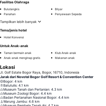
Fasilitas Olahraga
Bulutangkis
Bilyar
Panahan
Penyewaan Sepeda
Tampilkan lebih banyak
Tema/jenis hotel
Hotel Konvensi
Untuk Anak-anak
Taman bermain anak
Klub Anak-anak
Anak-anak menginap gratis
Makanan anak
Lokasi
Jl. Golf Estate Bogor Raya, Bogor, 16710, Indonesia
Jarak dari Novotel Bogor Golf Resort & Convention Center
Bogor
:
4
km
Batutulis
:
4.1
km
Museum Tanah dan Pertanian
:
4.3
km
Museum Zoologi Bogor
:
4.4
km
Badan Pertanahan Nasional Bogor
:
4.4
km
Warung Jambu
:
4.6
km
Museum Pembela Tanah Air
:
4.7
km