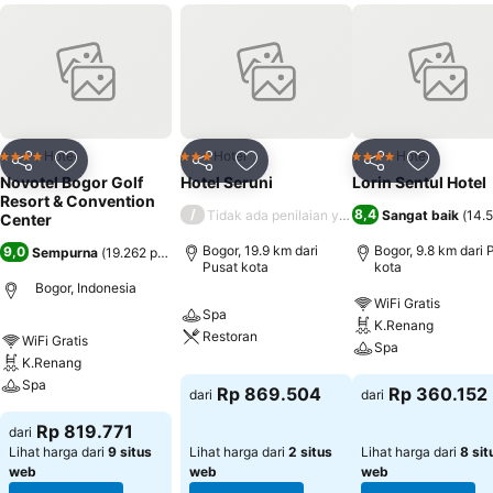
Hotel
Hotel
Hotel
4 Bintang
3 Bintang
4 Bintang
Bagikan
Tambahkan ke favorit
Bagikan
Tambahkan ke favorit
Bagikan
Tambahka
Novotel Bogor Golf
Hotel Seruni
Lorin Sentul Hotel
Resort & Convention
/
8,4
Tidak ada penilaian yang tersedia
Sangat baik
(
14.5
Center
Bogor, 19.9 km dari
Bogor, 9.8 km dari 
9,0
Sempurna
(
19.262 penilaian
)
Pusat kota
kota
Bogor, Indonesia
WiFi Gratis
Spa
K.Renang
Restoran
WiFi Gratis
Spa
K.Renang
Spa
Rp 869.504
Rp 360.152
dari
dari
Rp 819.771
dari
Lihat harga dari
9 situs
Lihat harga dari
2 situs
Lihat harga dari
8 sit
web
web
web