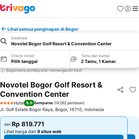
Favorit
Login
Me
Lihat semua penginapan di Bogor
Destinasi
Novotel Bogor Golf Resort & Convention Center
Check-in/out
Tamu dan kamar
Pilih tanggal
2 Tamu, 1 Kamar.
Bagaimana pembayaran memengaruhi hasil
Novotel Bogor Golf Resort &
Convention Center
Bagikan
Ta
Hotel
9,0
Sempurna
(
19.262 penilaian
)
4 Bintang
Jl. Golf Estate Bogor Raya, Bogor, 16710, Indonesia
Rp 819.771
Rp 819.771
dari
dari
Lihat harga dari
9 situs web
Lihat harga dari
9 situs web