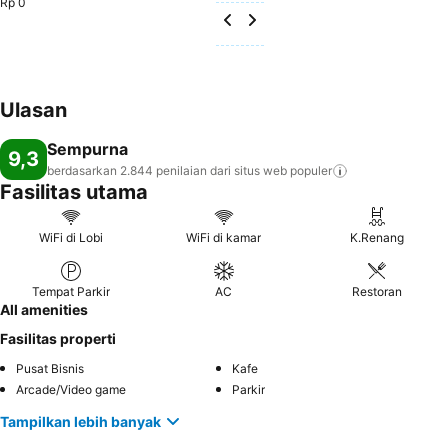
Rp 0
Ulasan
Sempurna
9,3
berdasarkan 2.844 penilaian dari situs web
populer
Fasilitas utama
WiFi di Lobi
WiFi di kamar
K.Renang
Tempat Parkir
AC
Restoran
All amenities
Fasilitas properti
Pusat Bisnis
Kafe
Arcade/Video game
Parkir
Tampilkan lebih banyak