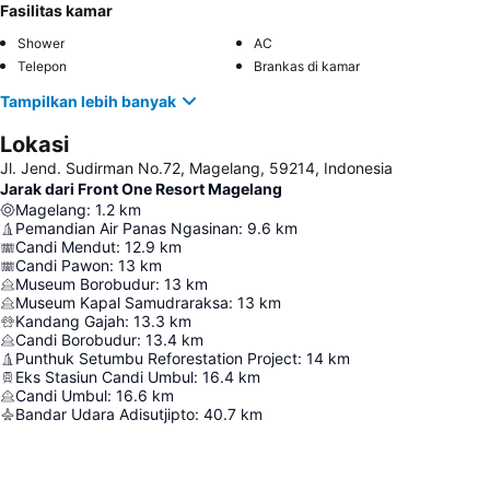
Fasilitas kamar
Shower
AC
Telepon
Brankas di kamar
Tampilkan lebih banyak
Lokasi
Jl. Jend. Sudirman No.72, Magelang, 59214, Indonesia
Jarak dari Front One Resort Magelang
Magelang
:
1.2
km
Pemandian Air Panas Ngasinan
:
9.6
km
Candi Mendut
:
12.9
km
Candi Pawon
:
13
km
Museum Borobudur
:
13
km
Museum Kapal Samudraraksa
:
13
km
Kandang Gajah
:
13.3
km
Candi Borobudur
:
13.4
km
Punthuk Setumbu Reforestation Project
:
14
km
Eks Stasiun Candi Umbul
:
16.4
km
Candi Umbul
:
16.6
km
Bandar Udara Adisutjipto
:
40.7
km