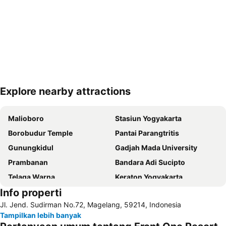
Explore nearby attractions
Perluas peta
Malioboro
Stasiun Yogyakarta
Borobudur Temple
Pantai Parangtritis
Gunungkidul
Gadjah Mada University
Prambanan
Bandara Adi Sucipto
Telaga Warna
Keraton Yogyakarta
Info properti
Waduk Wadaslintang
Taman Nasional Gunung Merbabu
Jl. Jend. Sudirman No.72, Magelang, 59214, Indonesia
Gunung Tidar
Stasiun Ambarawa
Tampilkan lebih banyak