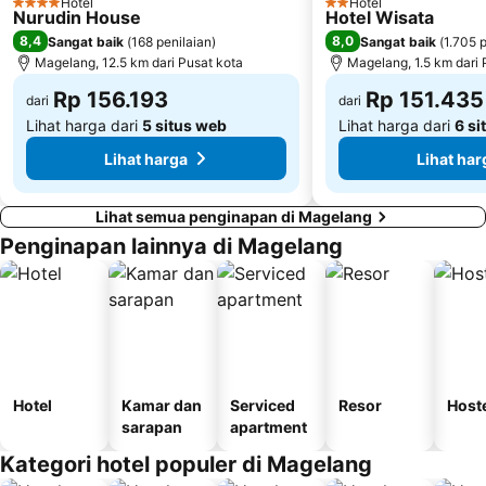
Hotel
Hotel
4 Bintang
2 Bintang
Nurudin House
Hotel Wisata
8,4
8,0
Sangat baik
(
168 penilaian
)
Sangat baik
(
1.705 
Magelang, 12.5 km dari Pusat kota
Magelang, 1.5 km dari 
Rp 156.193
Rp 151.435
dari
dari
Lihat harga dari
5 situs web
Lihat harga dari
6 si
Lihat harga
Lihat har
Lihat semua penginapan di Magelang
Penginapan lainnya di Magelang
Hotel
Kamar dan
Serviced
Resor
Host
sarapan
apartment
Kategori hotel populer di Magelang