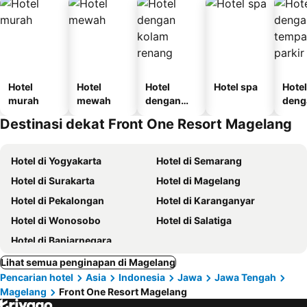
Hotel
Hotel
Hotel
Hotel spa
Hotel
murah
mewah
dengan
deng
kolam
temp
Destinasi dekat Front One Resort Magelang
renang
parki
Hotel di Yogyakarta
Hotel di Semarang
Hotel di Surakarta
Hotel di Magelang
Hotel di Pekalongan
Hotel di Karanganyar
Hotel di Wonosobo
Hotel di Salatiga
Hotel di Banjarnegara
Lihat semua penginapan di Magelang
Pencarian hotel
Asia
Indonesia
Jawa
Jawa Tengah
Magelang
Front One Resort Magelang