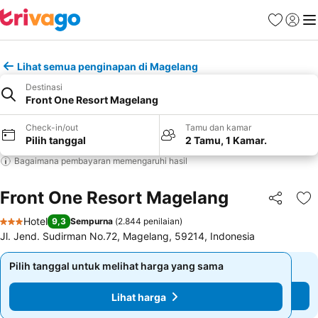
Favorit
Login
Me
Lihat semua penginapan di Magelang
Destinasi
Front One Resort Magelang
Check-in/out
Tamu dan kamar
Pilih tanggal
2 Tamu, 1 Kamar.
Bagaimana pembayaran memengaruhi hasil
Front One Resort Magelang
Bagikan
Ta
Hotel
9,3
Sempurna
(
2.844 penilaian
)
3 Bintang
Jl. Jend. Sudirman No.72, Magelang, 59214, Indonesia
Pilih tanggal untuk melihat harga yang sama
Pilih tanggal untuk melihat harga yang sama
Lihat harga
Lihat harga