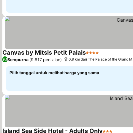
Canvas by Mitsis Petit Palais
4 Bintang
Lihat harga
Sempurna
(9.817 penilaian)
9,1
0.9 km dari The Palace of the Grand M
Pilih tanggal untuk melihat harga yang sama
Island Sea Side Hotel - Adults Only