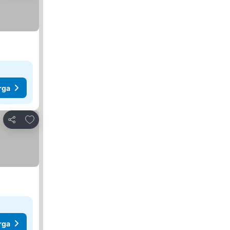
rga
Tambahkan ke favorit
Bagikan
rga