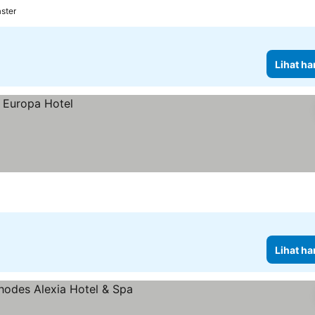
rga
aster
Lihat ha
Lihat ha