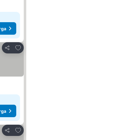
rga
Tambahkan ke favorit
Bagikan
rga
Tambahkan ke favorit
Bagikan