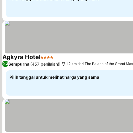
Agkyra Hotel
4 Bintang
Lihat harga
Sempurna
(457 penilaian)
9,3
1.2 km dari The Palace of the Grand Mas
Pilih tanggal untuk melihat harga yang sama