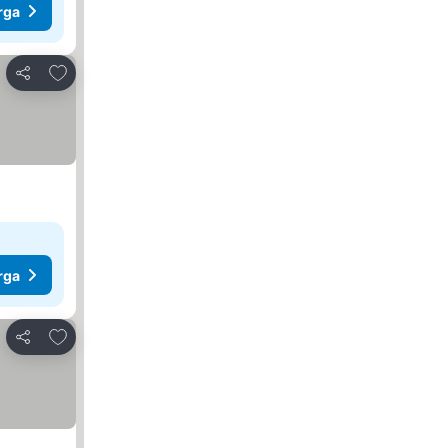
rga
Tambahkan ke favorit
Bagikan
rga
Tambahkan ke favorit
Bagikan