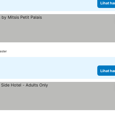
Lihat ha
aster
Lihat ha