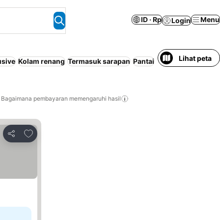
ID · Rp
Menu
Login
Lihat peta
usive
Kolam renang
Termasuk sarapan
Pantai
Paket 2x makan
A
Bagaimana pembayaran memengaruhi hasil
Tambahkan ke favorit
Bagikan