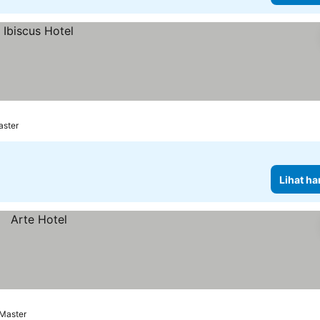
aster
Lihat ha
 Master