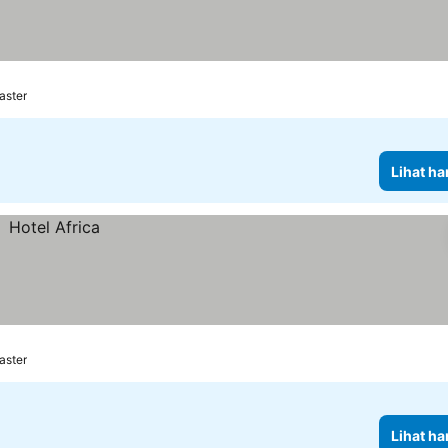
harga
aster
Lihat ha
aster
Lihat ha