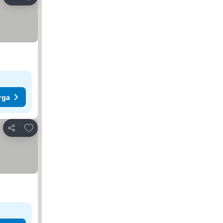
Bagikan
rga
Tambahkan ke favorit
Bagikan