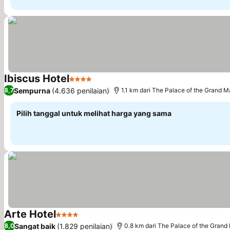
Ibiscus Hotel
4 Bintang
Lihat harga
Sempurna
(4.636 penilaian)
8,7
1.1 km dari The Palace of the Grand M
Pilih tanggal untuk melihat harga yang sama
Arte Hotel
4 Bintang
Lihat harga
Sangat baik
(1.829 penilaian)
8,0
0.8 km dari The Palace of the Grand