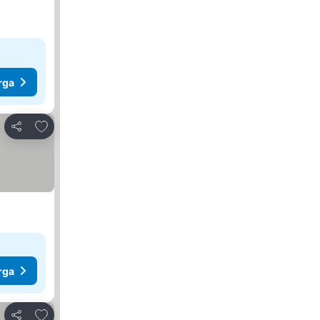
rga
Tambahkan ke favorit
Bagikan
rga
Tambahkan ke favorit