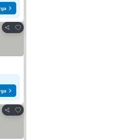
rga
Tambahkan ke favorit
Bagikan
rga
Tambahkan ke favorit
Bagikan