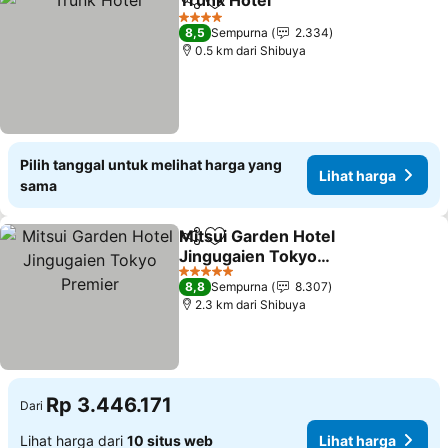
Trunk Hotel
Bagikan
Tambahkan ke favorit
4 Bintang
8,5
Sempurna
2.334
0.5 km dari Shibuya
Pilih tanggal untuk melihat harga yang
Lihat harga
sama
Mitsui Garden Hotel
Bagikan
Tambahkan ke favorit
Jingugaien Tokyo
Premier
5 Bintang
8,8
Sempurna
8.307
2.3 km dari Shibuya
Rp 3.446.171
Dari
Lihat harga dari
10 situs web
Lihat harga