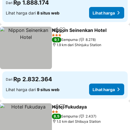
Rp 1.888.174
Dari
Lihat harga dari
8 situs web
Lihat harga
Nippon Seinenkan Hotel
Bagikan
Tambahkan ke favorit
3 Bintang
9,1
Sempurna
8.278
1.9 km dari Shinjuku Station
Rp 2.832.364
Dari
Lihat harga dari
9 situs web
Lihat harga
Hotel Fukudaya
Bagikan
Tambahkan ke favorit
2 Bintang
8,5
Sempurna
2.437
1.0 km dari Shibuya Station