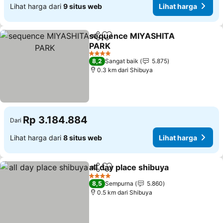
Lihat harga dari
9 situs web
Lihat harga
sequence MIYASHITA
Bagikan
Tambahkan ke favorit
PARK
4 Bintang
8,2
Sangat baik
5.875
0.3 km dari Shibuya
Rp 3.184.884
Dari
Lihat harga dari
8 situs web
Lihat harga
all day place shibuya
Bagikan
Tambahkan ke favorit
4 Bintang
8,5
Sempurna
5.860
0.5 km dari Shibuya