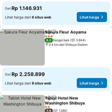
Rp 1.146.931
Dari
Lihat harga dari
6 situs web
Lihat harga
Sakura Fleur Aoyama
Bagikan
Tambahkan ke favorit
3 Bintang
8,2
Sangat baik
5.844
0.4 km dari Shibuya Station
Rp 2.258.899
Dari
Lihat harga dari
8 situs web
Lihat harga
Tabist Hotel New
Bagikan
Tambahkan ke favorit
Washington Shibuya
2 Bintang
7,4
1.280