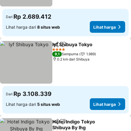
Rp 2.689.412
Dari
Lihat harga dari
8 situs web
Lihat harga
lyf Shibuya Tokyo
Bagikan
Tambahkan ke favorit
4 Bintang
9,1
Sempurna
1.989
0.2 km dari Shibuya
Rp 3.108.339
Dari
Lihat harga dari
5 situs web
Lihat harga
Hotel Indigo Tokyo
Bagikan
Tambahkan ke favorit
Shibuya By Ihg