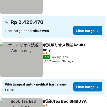
Rp 2.420.470
Dari
Lihat harga dari
9 situs web
Lihat harga
ホテルリオス渋谷Adults
Bagikan
Tambahkan ke favorit
only
2 Bintang
7,9
Baik
176
0.7 km dari Shibuya
Pilih tanggal untuk melihat harga yang
Lihat harga
sama
Book Tea Bed SHIBUYA
Bagikan
Tambahkan ke favorit