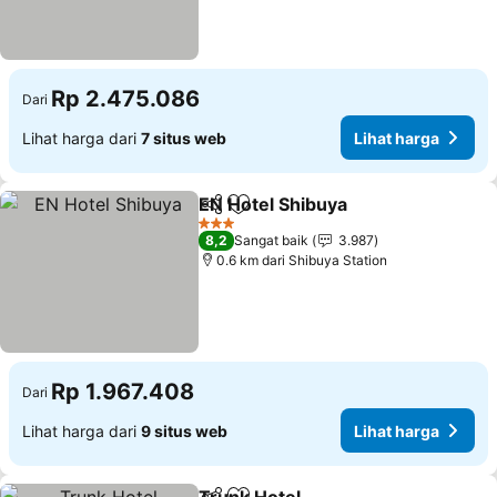
Rp 2.475.086
Dari
Lihat harga dari
7 situs web
Lihat harga
EN Hotel Shibuya
Bagikan
Tambahkan ke favorit
3 Bintang
8,2
Sangat baik
3.987
0.6 km dari Shibuya Station
Rp 1.967.408
Dari
Lihat harga dari
9 situs web
Lihat harga