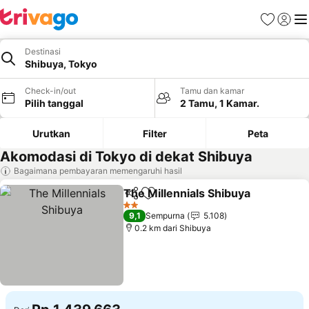
Favorit
Login
Me
Destinasi
Shibuya, Tokyo
Check-in/out
Tamu dan kamar
Pilih tanggal
2 Tamu, 1 Kamar.
Urutkan
Filter
Peta
Akomodasi di Tokyo di dekat Shibuya
Bagaimana pembayaran memengaruhi hasil
The Millennials Shibuya
Bagikan
Tambahkan ke favorit
2 Bintang
9,1
Sempurna
5.108
0.2 km dari Shibuya