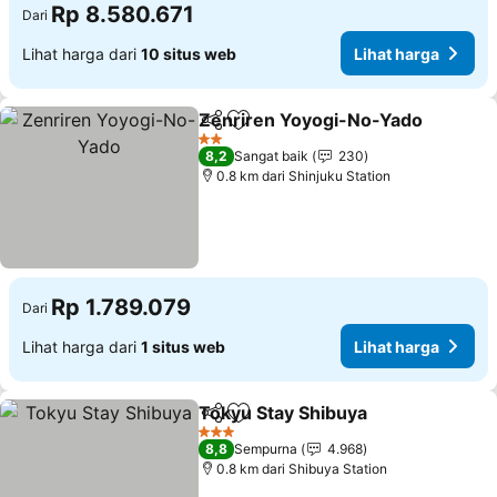
Rp 8.580.671
Dari
Lihat harga dari
10 situs web
Lihat harga
Zenriren Yoyogi-No-Yado
Bagikan
Tambahkan ke favorit
2 Bintang
8,2
Sangat baik
230
0.8 km dari Shinjuku Station
Rp 1.789.079
Dari
Lihat harga dari
1 situs web
Lihat harga
Tokyu Stay Shibuya
Bagikan
Tambahkan ke favorit
3 Bintang
8,8
Sempurna
4.968
0.8 km dari Shibuya Station