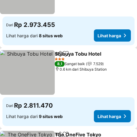
Rp 2.973.455
Dari
Lihat harga dari
8 situs web
Lihat harga
Shibuya Tobu Hotel
Bagikan
Tambahkan ke favorit
3 Bintang
8,1
Sangat baik
7.529
0.6 km dari Shibuya Station
Rp 2.811.470
Dari
Lihat harga dari
9 situs web
Lihat harga
The OneFive Tokyo