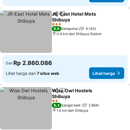
JR-East Hotel Mets
Bagikan
Tambahkan ke favorit
Shibuya
3 Bintang
8,6
Sempurna
4.140
0.4 km dari Shibuya Station
Rp 2.860.086
Dari
Lihat harga dari
7 situs web
Lihat harga
Wise Owl Hostels
Bagikan
Tambahkan ke favorit
Shibuya
2 Bintang
8,3
Sangat baik
2.964
1.4 km dari Shibuya