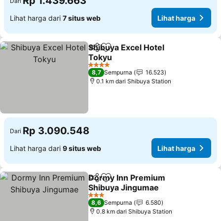
Rp 1.439.663
Dari
Lihat harga dari
7 situs web
Lihat harga
Shibuya Excel Hotel
Bagikan
Tambahkan ke favorit
Tokyu
4 Bintang
8,7
Sempurna
16.523
0.1 km dari Shibuya Station
Rp 3.090.548
Dari
Lihat harga dari
9 situs web
Lihat harga
Dormy Inn Premium
Bagikan
Tambahkan ke favorit
Shibuya Jingumae
3 Bintang
8,6
Sempurna
6.580
0.8 km dari Shibuya Station