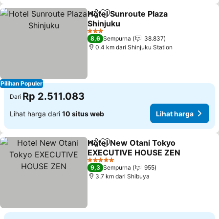
Hotel Sunroute Plaza
Bagikan
Tambahkan ke favorit
Shinjuku
3 Bintang
8,6
Sempurna
38.837
0.4 km dari Shinjuku Station
Pilihan Populer
Rp 2.511.083
Dari
Lihat harga dari
10 situs web
Lihat harga
Hotel New Otani Tokyo
Bagikan
Tambahkan ke favorit
EXECUTIVE HOUSE ZEN
5 Bintang
9,3
Sempurna
955
3.7 km dari Shibuya