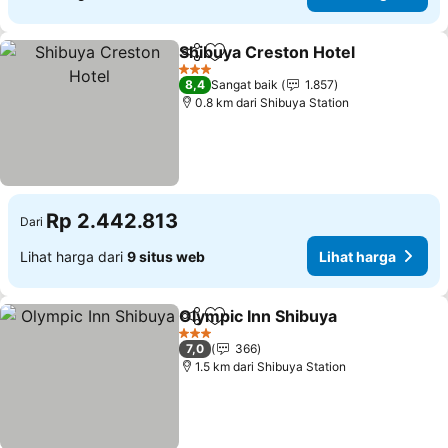
Shibuya Creston Hotel
Bagikan
Tambahkan ke favorit
3 Bintang
8,4
Sangat baik
1.857
0.8 km dari Shibuya Station
Rp 2.442.813
Dari
Lihat harga dari
9 situs web
Lihat harga
Olympic Inn Shibuya
Bagikan
Tambahkan ke favorit
3 Bintang
7,0
366
1.5 km dari Shibuya Station