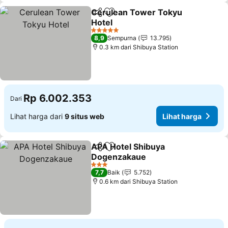
Cerulean Tower Tokyu
Bagikan
Tambahkan ke favorit
Hotel
5 Bintang
8,9
Sempurna
13.795
0.3 km dari Shibuya Station
Rp 6.002.353
Dari
Lihat harga dari
9 situs web
Lihat harga
APA Hotel Shibuya
Bagikan
Tambahkan ke favorit
Dogenzakaue
3 Bintang
7,7
Baik
5.752
0.6 km dari Shibuya Station