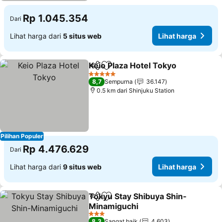
Rp 1.045.354
Dari
Lihat harga dari
5 situs web
Lihat harga
Keio Plaza Hotel Tokyo
Bagikan
Tambahkan ke favorit
5 Bintang
8,7
Sempurna
36.147
0.5 km dari Shinjuku Station
Pilihan Populer
Rp 4.476.629
Dari
Lihat harga dari
9 situs web
Lihat harga
Tokyu Stay Shibuya Shin-
Bagikan
Tambahkan ke favorit
Minamiguchi
3 Bintang
8,3
Sangat baik
4.603