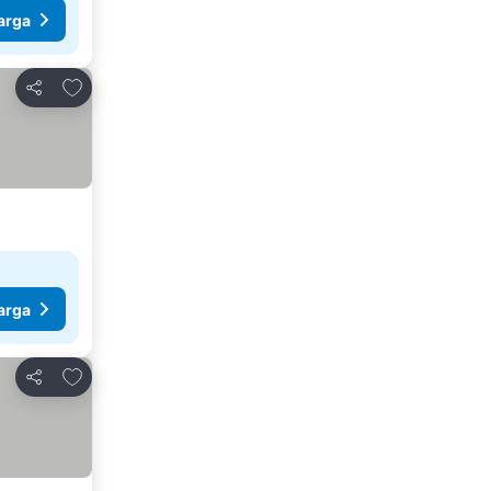
arga
Tambahkan ke favorit
Bagikan
arga
Tambahkan ke favorit
Bagikan