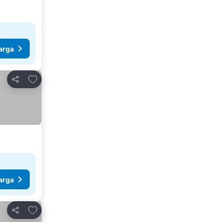
arga
Tambahkan ke favorit
Bagikan
arga
Tambahkan ke favorit
Bagikan