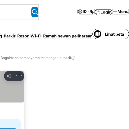
ID · Rp
Menu
Login
Lihat peta
g
Parkir
Resor
Wi-Fi
Ramah hewan peliharaan
AC
Bebas biaya 
Bagaimana pembayaran memengaruhi hasil
Tambahkan ke favorit
Bagikan