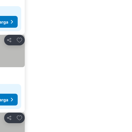
arga
Tambahkan ke favorit
Bagikan
arga
Tambahkan ke favorit
Bagikan