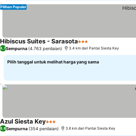
Pilihan Populer
Hibiscus Suites - Sarasota
3 Bintang
Sempurna
(4.763 penilaian)
8,7
3.4 km dari Pantai Siesta Key
Pilih tanggal untuk melihat harga yang sama
Azul Siesta Key
3 Bintang
Sempurna
(354 penilaian)
8,6
3.6 km dari Pantai Siesta Key