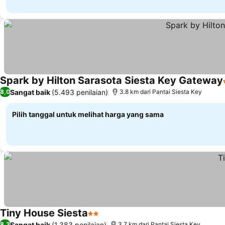
Spark by Hilton Sarasota Siesta Key Gateway
Sangat baik
(5.493 penilaian)
8,0
3.8 km dari Pantai Siesta Key
Pilih tanggal untuk melihat harga yang sama
Tiny House Siesta
2 Bintang
Sangat baik
(1.383 penilaian)
8,3
3.7 km dari Pantai Siesta Key