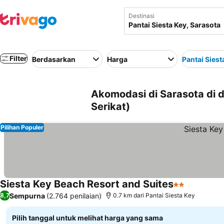
Destinasi
Filter
Berdasarkan
Harga
Pantai Siest
Akomodasi di Sarasota di d
Serikat)
Pilihan Populer
Siesta Key Beach Resort and Suites
2 Bintang
Sempurna
(2.764 penilaian)
8,7
0.7 km dari Pantai Siesta Key
Pilih tanggal untuk melihat harga yang sama