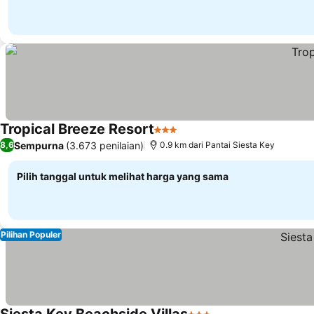
Tropical Breeze Resort
3 Bintang
Sempurna
(3.673 penilaian)
8,6
0.9 km dari Pantai Siesta Key
Pilih tanggal untuk melihat harga yang sama
Pilihan Populer