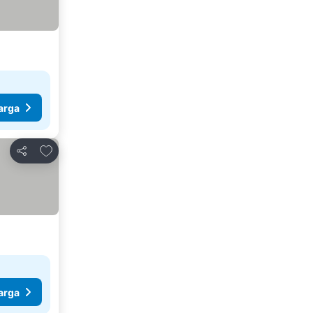
arga
Tambahkan ke favorit
Bagikan
arga