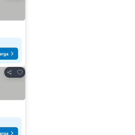
arga
Tambahkan ke favorit
Bagikan
arga