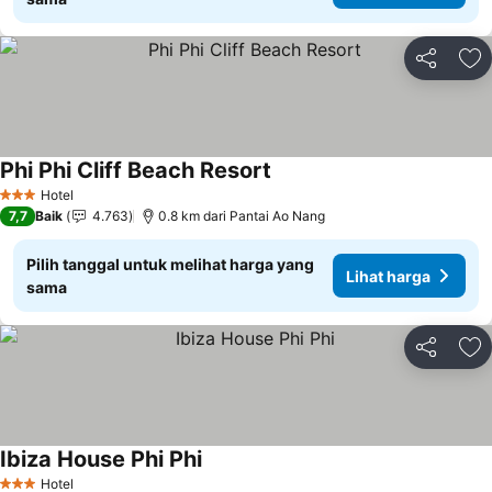
Bagikan
Ta
Phi Phi Cliff Beach Resort
Hotel
3 Bintang
7,7
Baik
4.763
0.8 km dari Pantai Ao Nang
Pilih tanggal untuk melihat harga yang
Lihat harga
sama
Bagikan
Ta
Ibiza House Phi Phi
Hotel
3 Bintang