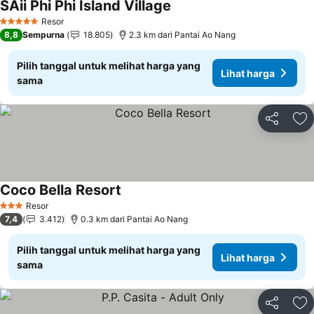
SAii Phi Phi Island Village
Resor
5 Bintang
8,8
Sempurna
18.805
2.3 km dari Pantai Ao Nang
Pilih tanggal untuk melihat harga yang
Lihat harga
sama
Bagikan
Ta
Coco Bella Resort
Resor
3 Bintang
7,4
3.412
0.3 km dari Pantai Ao Nang
Pilih tanggal untuk melihat harga yang
Lihat harga
sama
Bagikan
Ta