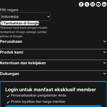
Facebook
Twitter
Insta
Yo
Pantai Surin Hotel Pantai
Teluk Chalong Hotel Pantai
Pilih negara
Koh Naka Yai Hotel Pantai
Pantai Kata Noi Hotel Pantai
Pulau Koh Yao Noi Hotel Pantai
Pantai Nai Harn Hotel Pantai
Tambahkan di Google
Pantai Nai Thon Hotel Pantai
Koh Kradan Hotel Pantai
Temukan hasil kami dengan mudah:
tambahkan trivago sebagai sumber
Koh Yao Yai Hotel Pantai
Koh Ngai Hotel Pantai
pilihan di Google.
Perusahaan
Pantai Pilai Hotel Pantai
Trang Hotel Pantai
Produk kami
Ketentuan dan kebijakan
Dukungan
Login untuk manfaat eksklusif member
Personalisasikan pengalaman Anda
Promo loyalitas dan harga member