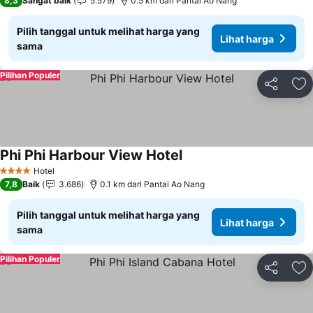
8,3
Sangat baik
5.579
0.5 km dari Pantai Ao Nang
Pilih tanggal untuk melihat harga yang
Lihat harga
sama
Pilihan Populer
Bagikan
Ta
Phi Phi Harbour View Hotel
Hotel
4 Bintang
7,8
Baik
3.686
0.1 km dari Pantai Ao Nang
Pilih tanggal untuk melihat harga yang
Lihat harga
sama
Pilihan Populer
Bagikan
Ta