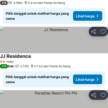
7,0
4.584
0.4 km dari Pantai Ao Nang
Pilih tanggal untuk melihat harga yang
Lihat harga
sama
Bagikan
Ta
JJ Residence
Hotel
2 Bintang
7,5
Baik
2.725
0.1 km dari Pantai Ao Nang
Pilih tanggal untuk melihat harga yang
Lihat harga
sama
Bagikan
Ta