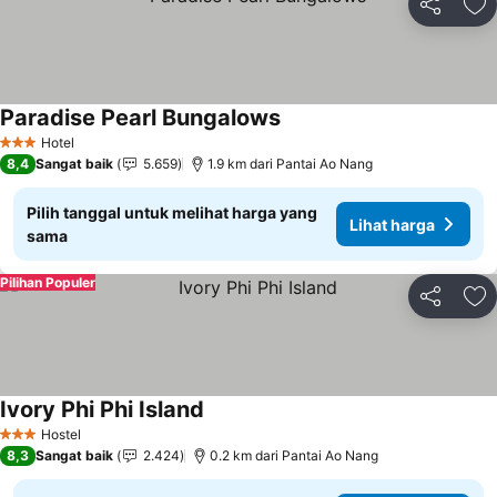
Bagikan
Ta
Paradise Pearl Bungalows
Hotel
3 Bintang
8,4
Sangat baik
5.659
1.9 km dari Pantai Ao Nang
Pilih tanggal untuk melihat harga yang
Lihat harga
sama
Pilihan Populer
Bagikan
Ta
Ivory Phi Phi Island
Hostel
3 Bintang
8,3
Sangat baik
2.424
0.2 km dari Pantai Ao Nang