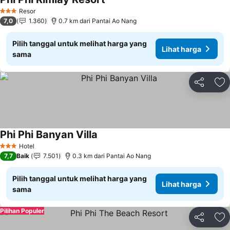
Resor
3 Bintang
7,0
1.360
0.7 km dari Pantai Ao Nang
Pilih tanggal untuk melihat harga yang
Lihat harga
sama
Bagikan
Ta
Phi Phi Banyan Villa
Hotel
3 Bintang
7,7
Baik
7.501
0.3 km dari Pantai Ao Nang
Pilih tanggal untuk melihat harga yang
Lihat harga
sama
Pilihan Populer
Bagikan
Ta