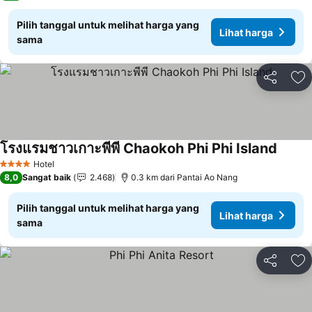
Pilih tanggal untuk melihat harga yang
Lihat harga
sama
Bagikan
Ta
โรงแรมชาวเกาะพีพี Chaokoh Phi Phi Island
Hotel
4 Bintang
8,0
Sangat baik
2.468
0.3 km dari Pantai Ao Nang
Pilih tanggal untuk melihat harga yang
Lihat harga
sama
Bagikan
Ta