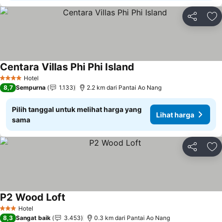
Bagikan
Ta
Centara Villas Phi Phi Island
Hotel
4 Bintang
8,7
Sempurna
1.133
2.2 km dari Pantai Ao Nang
Pilih tanggal untuk melihat harga yang
Lihat harga
sama
Bagikan
Ta
P2 Wood Loft
Hotel
3 Bintang
8,3
Sangat baik
3.453
0.3 km dari Pantai Ao Nang