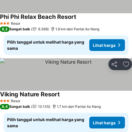
Phi Phi Relax Beach Resort
Resor
3 Bintang
8,2
Sangat baik
9.369
1.9 km dari Pantai Ao Nang
Pilih tanggal untuk melihat harga yang
Lihat harga
sama
Bagikan
Ta
Viking Nature Resort
Resor
3 Bintang
8,4
Sangat baik
10.135
1.7 km dari Pantai Ao Nang
Pilih tanggal untuk melihat harga yang
Lihat harga
sama