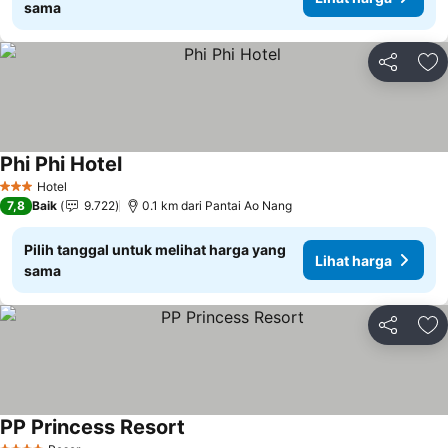
sama
Bagikan
Ta
Phi Phi Hotel
Hotel
3 Bintang
7,8
Baik
9.722
0.1 km dari Pantai Ao Nang
Pilih tanggal untuk melihat harga yang
Lihat harga
sama
Bagikan
Ta
PP Princess Resort