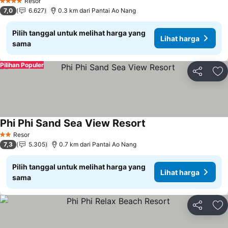
Resor
4 Bintang
7,0
6.627
0.3 km dari Pantai Ao Nang
Pilih tanggal untuk melihat harga yang
Lihat harga
sama
Pilihan Populer
Bagikan
Ta
Phi Phi Sand Sea View Resort
Resor
2 Bintang
7,3
5.305
0.7 km dari Pantai Ao Nang
Pilih tanggal untuk melihat harga yang
Lihat harga
sama
Bagikan
Ta