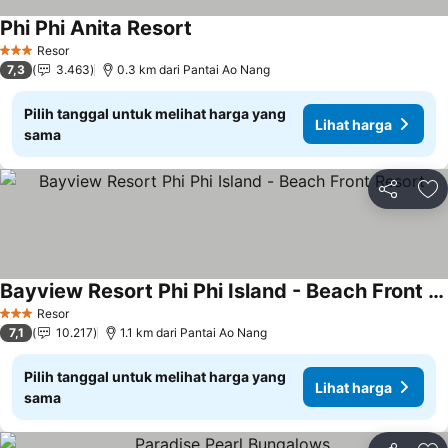
Phi Phi Anita Resort
Resor
3 Bintang
7,3
3.463
0.3 km dari Pantai Ao Nang
Pilih tanggal untuk melihat harga yang
Lihat harga
sama
Bagikan
Ta
Bayview Resort Phi Phi Island - Beach Front Resort
Resor
3 Bintang
7,1
10.217
1.1 km dari Pantai Ao Nang
Pilih tanggal untuk melihat harga yang
Lihat harga
sama