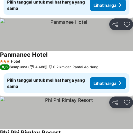
Pilih tanggal untuk melihat harga yang
Lihat harga
sama
Bagikan
Ta
Panmanee Hotel
Hotel
3 Bintang
8,6
Sempurna
4.488
0.2 km dari Pantai Ao Nang
Pilih tanggal untuk melihat harga yang
Lihat harga
sama
Bagikan
Ta
Phi Phi Rimlay Resort