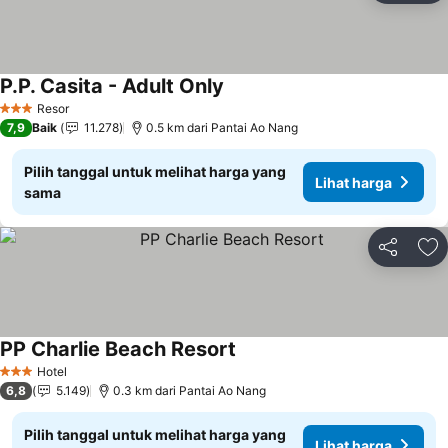
P.P. Casita - Adult Only
Resor
3 Bintang
7,9
Baik
11.278
0.5 km dari Pantai Ao Nang
Pilih tanggal untuk melihat harga yang
Lihat harga
sama
Bagikan
Ta
PP Charlie Beach Resort
Hotel
3 Bintang
6,8
5.149
0.3 km dari Pantai Ao Nang
Pilih tanggal untuk melihat harga yang
Lihat harga