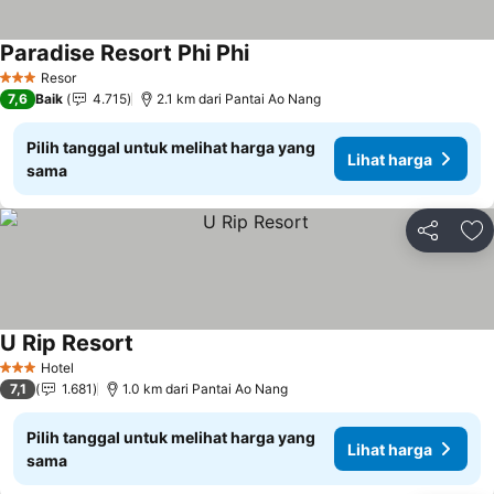
Paradise Resort Phi Phi
Resor
3 Bintang
7,6
Baik
4.715
2.1 km dari Pantai Ao Nang
Pilih tanggal untuk melihat harga yang
Lihat harga
sama
Bagikan
Ta
U Rip Resort
Hotel
3 Bintang
7,1
1.681
1.0 km dari Pantai Ao Nang
Pilih tanggal untuk melihat harga yang
Lihat harga
sama