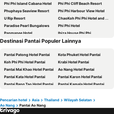
Phi Phi Island Cabana Hotel
Phi Phi Cliff Beach Resort
Phuphaya Seaview Resort
Phi Phi Harbour View Hotel
U Rip Resort
ChaoKoh Phi Phi Hotel and Resort- SHA Extra Plus
Paradise Pearl Bungalows
Phi Phi Hotel
Panmanee Hotel
Ibiza House Phi Phi
Destinasi Pantai Populer Lainnya
JJ Residence
Chongkhao Resort
The Cobble Beach
P.P. Palmtree Resort
Pantai Patong Hotel Pantai
Kota Phuket Hotel Pantai
Phi Phi Dusit Bungalow
Koh Phi Phi Hotel Pantai
Krabi Hotel Pantai
Pantai Mai Khao Hotel Pantai
Ao Nang Hotel Pantai
Pantai Kata Hotel Pantai
Pantai Karon Hotel Pantai
Pantai Bang Tao Hotel Pantai
Pantai Kamala Hotel Pantai
Pantai Nai Yang Hotel Pantai
Pantai Rawai Hotel Pantai
Phang Nga Hotel Pantai
Koh Lanta City Hotel Pantai
Pencarian hotel
Asia
Thailand
Wilayah Selatan
Ao Nang
Pantai Ao Nang
Klong Muang Hotel Pantai
Pantai Ao Railay Hotel Pantai
Cape Panwa Hotel Pantai
Pantai Pansea Hotel Pantai