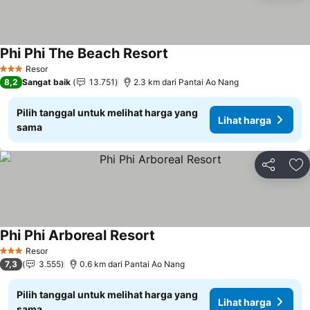
Phi Phi The Beach Resort
Resor
3 Bintang
8,2
Sangat baik
13.751
2.3 km dari Pantai Ao Nang
Pilih tanggal untuk melihat harga yang
Lihat harga
sama
Bagikan
Ta
Phi Phi Arboreal Resort
Resor
3 Bintang
7,3
3.555
0.6 km dari Pantai Ao Nang
Pilih tanggal untuk melihat harga yang
Lihat harga
sama