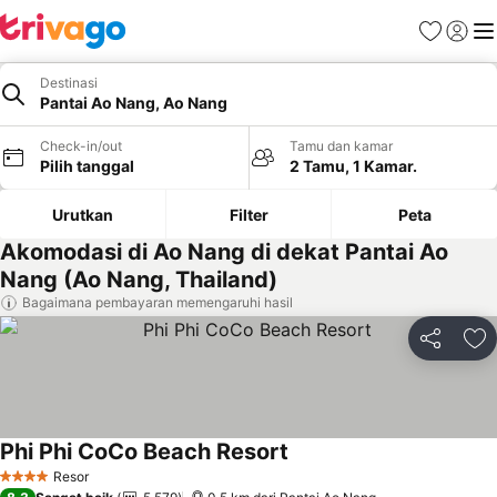
Favorit
Login
Me
Destinasi
Pantai Ao Nang, Ao Nang
Check-in/out
Tamu dan kamar
Pilih tanggal
2 Tamu, 1 Kamar.
Urutkan
Filter
Peta
Akomodasi di Ao Nang di dekat Pantai Ao
Nang (Ao Nang, Thailand)
Bagaimana pembayaran memengaruhi hasil
Bagikan
Ta
Phi Phi CoCo Beach Resort
Resor
4 Bintang