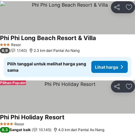
Bagikan
Ta
Phi Phi Long Beach Resort & Villa
Resor
3 Bintang
6,9
1.140
2.3 km dari Pantai Ao Nang
Pilih tanggal untuk melihat harga yang
Lihat harga
sama
Pilihan Populer
Bagikan
Ta
Phi Phi Holiday Resort
Resor
4 Bintang
8,3
Sangat baik
10.145
4.0 km dari Pantai Ao Nang