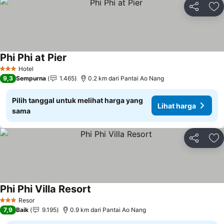
Bagikan
Ta
Phi Phi at Pier
Hotel
3 Bintang
9,3
Sempurna
1.465
0.2 km dari Pantai Ao Nang
Pilih tanggal untuk melihat harga yang
Lihat harga
sama
Bagikan
Ta
Phi Phi Villa Resort
Resor
3 Bintang
7,9
Baik
9.195
0.9 km dari Pantai Ao Nang