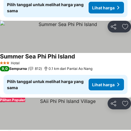
Pilih tanggal untuk melihat harga yang
Lihat harga
sama
Bagikan
Ta
Summer Sea Phi Phi Island
Hotel
3 Bintang
9,0
Sempurna
812
0.1 km dari Pantai Ao Nang
Pilih tanggal untuk melihat harga yang
Lihat harga
sama
Pilihan Populer
Bagikan
Ta