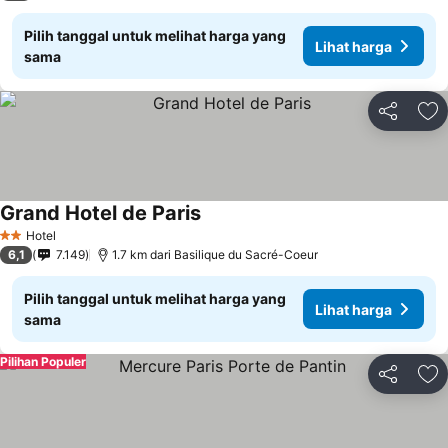
Pilih tanggal untuk melihat harga yang
Lihat harga
sama
Bagikan
Ta
Grand Hotel de Paris
Lihat harga
Hotel
2 Bintang
6,1
7.149
1.7 km dari Basilique du Sacré-Coeur
Pilih tanggal untuk melihat harga yang
Lihat harga
sama
Pilihan Populer
Bagikan
Ta