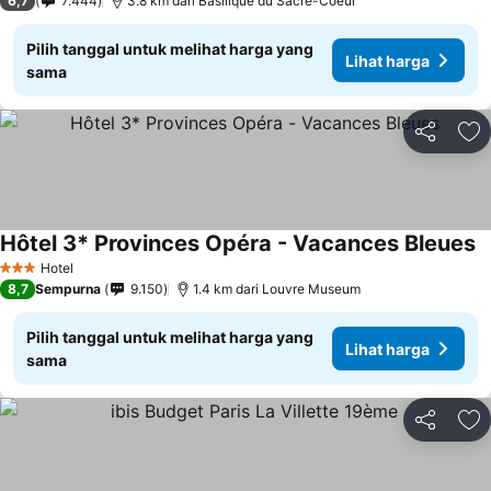
6,7
7.444
3.8 km dari Basilique du Sacré-Coeur
Pilih tanggal untuk melihat harga yang
Lihat harga
sama
Bagikan
Ta
Hôtel 3* Provinces Opéra - Vacances Bleues
L
Hotel
3 Bintang
8,7
Sempurna
9.150
1.4 km dari Louvre Museum
Pilih tanggal untuk melihat harga yang
Lihat harga
sama
Bagikan
Ta