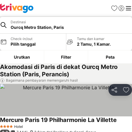
Favorit
Login
Me
Destinasi
Ourcq Metro Station, Paris
Check-in/out
Tamu dan kamar
Pilih tanggal
2 Tamu, 1 Kamar.
Urutkan
Filter
Peta
Akomodasi di Paris di dekat Ourcq Metro
Station (Paris, Perancis)
Bagaimana pembayaran memengaruhi hasil
Bagikan
Ta
Mercure Paris 19 Philharmonie La Villette
Lihat 
Hotel
4 Bintang