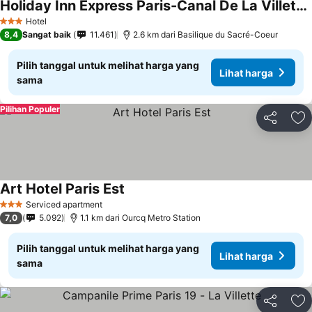
Holiday Inn Express Paris-Canal De La Villette, An Ihg Hotel
Lihat harga
Hotel
3 Bintang
8,4
Sangat baik
11.461
2.6 km dari Basilique du Sacré-Coeur
Pilih tanggal untuk melihat harga yang
Lihat harga
sama
Pilihan Populer
Bagikan
Ta
Art Hotel Paris Est
Lihat harga
Serviced apartment
3 Bintang
7,0
5.092
1.1 km dari Ourcq Metro Station
Pilih tanggal untuk melihat harga yang
Lihat harga
sama
Bagikan
Ta