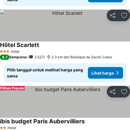
Bagikan
Ta
Hôtel Scarlett
Lihat harga
Hotel
3 Bintang
8,7
Sempurna
2.527
3.3 km dari Basilique du Sacré-Coeur
Pilih tanggal untuk melihat harga yang
Lihat harga
sama
Pilihan Populer
Bagikan
Ta
ibis budget Paris Aubervilliers
Lihat harga
Hotel
2 Bintang