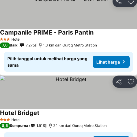
Bagikan
Ta
Campanile PRIME - Paris Pantin
Lihat harga
Hotel
3 Bintang
7,6
Baik
7.275
1.3 km dari Ourcq Metro Station
Pilih tanggal untuk melihat harga yang
Lihat harga
sama
Bagikan
Ta
Hotel Bridget
Lihat harga
Hotel
3 Bintang
8,5
Sempurna
1.518
2.1 km dari Ourcq Metro Station