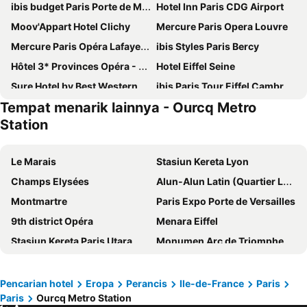
ibis budget Paris Porte de Montmartre
Hotel Inn Paris CDG Airport
Moov'Appart Hotel Clichy
Mercure Paris Opera Louvre
Mercure Paris Opéra Lafayette
ibis Styles Paris Bercy
Hôtel 3* Provinces Opéra - Vacances Bleues
Hotel Eiffel Seine
Sure Hotel by Best Western Paris Gare du Nord
ibis Paris Tour Eiffel Cambronne 15ème
Tempat menarik lainnya - Ourcq Metro
Absolute Hotel Paris République
Montfleuri
Station
Kraft Hotel
Novotel Paris Est
Pullman Paris Tour Eiffel
Mercure Paris 19 Philharmonie La Villette
Le Marais
Stasiun Kereta Lyon
Novotel Suites Paris Montreuil Vincennes
ibis Budget Paris La Villette 19ème
Champs Elysées
Alun-Alun Latin (Quartier Latin)
hotelF1 Paris Porte de Montreuil
Mercure Paris Orly Airport
Montmartre
Paris Expo Porte de Versailles
Les Jardins du Marais
Le Trente
9th district Opéra
Menara Eiffel
Hotel De Bordeaux
Hôtel Claret Bercy
Stasiun Kereta Paris Utara
Monumen Arc de Triomphe
Libertel Canal Saint Martin
Mercure Paris Alesia
Disneyland Paris
Paris Orly Airport
Hotel Duquesne Eiffel
Pullman Paris Montparnasse
Airport Paris Charles de Gaulle
Gare du Nord Metro Station
Pencarian hotel
Eropa
Perancis
Ile-de-France
Paris
hotelF1 Paris Porte de Châtillon
Hôtel Lodge In Paris 13
Paris
Ourcq Metro Station
European House of Photography
L'Olympia
Novotel Paris 14 Porte d'Orléans
Hotel Bellevue Paris Montmartre