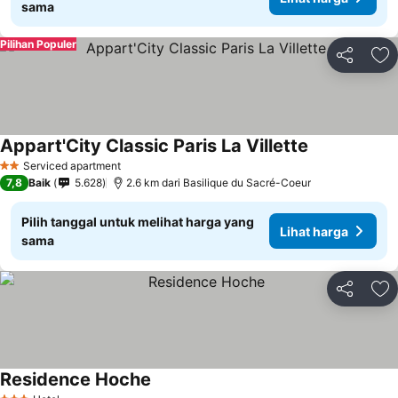
sama
Pilihan Populer
Bagikan
Ta
Appart'City Classic Paris La Villette
Lihat harga
Serviced apartment
2 Bintang
7,8
Baik
5.628
2.6 km dari Basilique du Sacré-Coeur
Pilih tanggal untuk melihat harga yang
Lihat harga
sama
Bagikan
Ta
Residence Hoche
Lihat harga