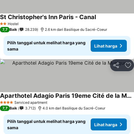
St Christopher's Inn Paris - Canal
Lihat harga
Hostel
2 Bintang
7,7
Baik
28.239
2.6 km dari Basilique du Sacré-Coeur
Pilih tanggal untuk melihat harga yang
Lihat harga
sama
Bagikan
Ta
Aparthotel Adagio Paris 19eme Cité de la Musique
Lihat harga
Serviced apartment
4 Bintang
7,7
Baik
3.712
4.0 km dari Basilique du Sacré-Coeur
Pilih tanggal untuk melihat harga yang
Lihat harga
sama