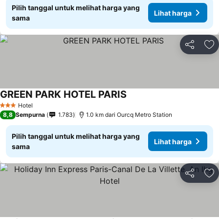
Pilih tanggal untuk melihat harga yang
Lihat harga
sama
Bagikan
Ta
GREEN PARK HOTEL PARIS
Lihat harga
Hotel
3 Bintang
8,8
Sempurna
1.783
1.0 km dari Ourcq Metro Station
Pilih tanggal untuk melihat harga yang
Lihat harga
sama
Bagikan
Ta