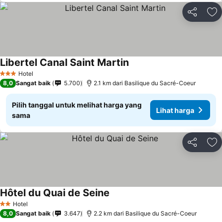
Bagikan
Ta
Libertel Canal Saint Martin
Lihat harga
Hotel
3 Bintang
8,0
Sangat baik
5.700
2.1 km dari Basilique du Sacré-Coeur
Pilih tanggal untuk melihat harga yang
Lihat harga
sama
Bagikan
Ta
Hôtel du Quai de Seine
Lihat harga
Hotel
2 Bintang
8,0
Sangat baik
3.647
2.2 km dari Basilique du Sacré-Coeur