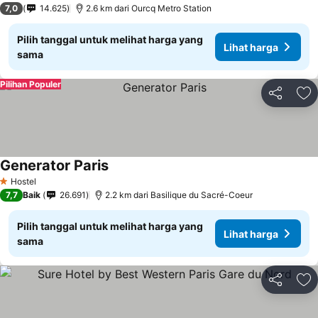
7,0
14.625
2.6 km dari Ourcq Metro Station
Pilih tanggal untuk melihat harga yang
Lihat harga
sama
Pilihan Populer
Bagikan
Ta
Generator Paris
Lihat harga
Hostel
1 Bintang
7,7
Baik
26.691
2.2 km dari Basilique du Sacré-Coeur
Pilih tanggal untuk melihat harga yang
Lihat harga
sama
Bagikan
Ta