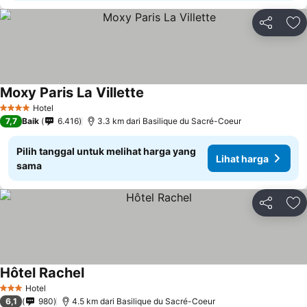
Bagikan
Ta
Moxy Paris La Villette
Lihat harga
Hotel
4 Bintang
7,7
Baik
6.416
3.3 km dari Basilique du Sacré-Coeur
Pilih tanggal untuk melihat harga yang
Lihat harga
sama
Bagikan
Ta
Hôtel Rachel
Lihat harga
Hotel
3 Bintang
6,1
980
4.5 km dari Basilique du Sacré-Coeur