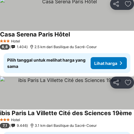
Bagikan
Ta
Casa Serena Paris Hôtel
Lihat harga
Hotel
3 Bintang
6,8
1.404
2.5 km dari Basilique du Sacré-Coeur
Pilih tanggal untuk melihat harga yang
Lihat harga
sama
Bagikan
Ta
ibis Paris La Villette Cité des Sciences 19ème
L
Hotel
3 Bintang
7,1
9.446
3.1 km dari Basilique du Sacré-Coeur