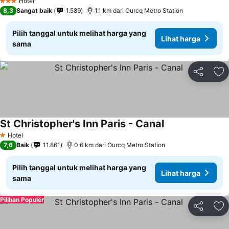
Hotel
3 Bintang
8,3
Sangat baik
1.589
1.1 km dari Ourcq Metro Station
Pilih tanggal untuk melihat harga yang
Lihat harga
sama
Bagikan
Ta
St Christopher's Inn Paris - Canal
Lihat harga
Hotel
1 Bintang
7,6
Baik
11.861
0.6 km dari Ourcq Metro Station
Pilih tanggal untuk melihat harga yang
Lihat harga
sama
Pilihan Populer
Bagikan
Ta