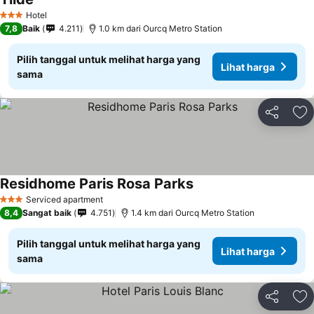
Lihat harga
Hotel
3 Bintang
7,8
Baik
4.211
1.0 km dari Ourcq Metro Station
Pilih tanggal untuk melihat harga yang
Lihat harga
sama
Bagikan
Ta
Residhome Paris Rosa Parks
Lihat harga
Serviced apartment
3 Bintang
8,4
Sangat baik
4.751
1.4 km dari Ourcq Metro Station
Pilih tanggal untuk melihat harga yang
Lihat harga
sama
Bagikan
Ta