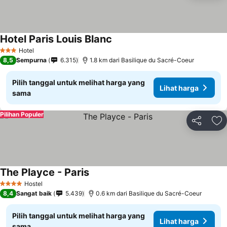
Hotel Paris Louis Blanc
Lihat harga
Hotel
3 Bintang
8,5
Sempurna
6.315
1.8 km dari Basilique du Sacré-Coeur
Pilih tanggal untuk melihat harga yang
Lihat harga
sama
Pilihan Populer
Bagikan
Ta
The Playce - Paris
Lihat harga
Hostel
4 Bintang
8,4
Sangat baik
5.439
0.6 km dari Basilique du Sacré-Coeur
Pilih tanggal untuk melihat harga yang
Lihat harga
sama