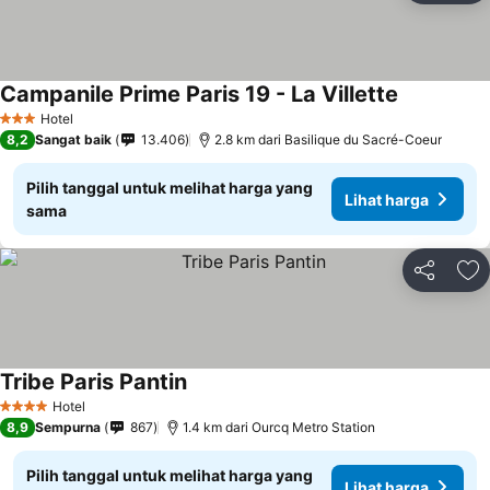
Campanile Prime Paris 19 - La Villette
Lihat harga
Hotel
3 Bintang
8,2
Sangat baik
13.406
2.8 km dari Basilique du Sacré-Coeur
Pilih tanggal untuk melihat harga yang
Lihat harga
sama
Bagikan
Ta
Tribe Paris Pantin
Lihat harga
Hotel
4 Bintang
8,9
Sempurna
867
1.4 km dari Ourcq Metro Station
Pilih tanggal untuk melihat harga yang
Lihat harga