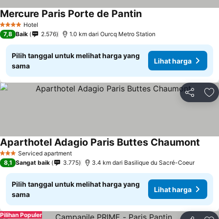
Mercure Paris Porte de Pantin
Lihat harga
Hotel
4 Bintang
7,8
Baik
2.576
1.0 km dari Ourcq Metro Station
Pilih tanggal untuk melihat harga yang
Lihat harga
sama
Bagikan
Ta
Aparthotel Adagio Paris Buttes Chaumont
Lihat
Serviced apartment
3 Bintang
8,1
Sangat baik
3.775
3.4 km dari Basilique du Sacré-Coeur
Pilih tanggal untuk melihat harga yang
Lihat harga
sama
Pilihan Populer