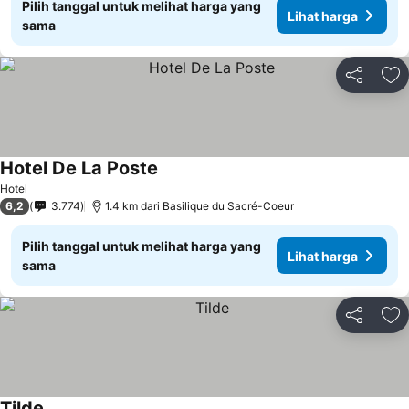
Pilih tanggal untuk melihat harga yang
Lihat harga
sama
Bagikan
Ta
Hotel De La Poste
Lihat harga
Hotel
6,2
3.774
1.4 km dari Basilique du Sacré-Coeur
Pilih tanggal untuk melihat harga yang
Lihat harga
sama
Bagikan
Ta
Tilde