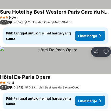
Sure Hotel by Best Western Paris Gare du Nord
Lihat harga
Hotel
3 Bintang
6,5
4.152
2.0 km dari Ourcq Metro Station
Pilih tanggal untuk melihat harga yang
Lihat harga
sama
Bagikan
Ta
Hôtel De Paris Opera
Lihat harga
Hotel
2 Bintang
6,8
3.842
0.9 km dari Basilique du Sacré-Coeur
Pilih tanggal untuk melihat harga yang
Lihat harga
sama