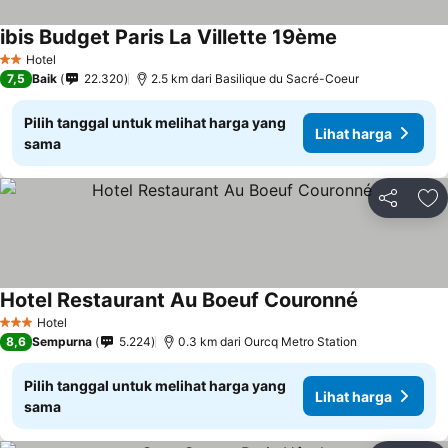
ibis Budget Paris La Villette 19ème
Lihat harga
Hotel
2 Bintang
7,5
Baik
22.320
2.5 km dari Basilique du Sacré-Coeur
Pilih tanggal untuk melihat harga yang
Lihat harga
sama
Bagikan
Ta
Hotel Restaurant Au Boeuf Couronné
Lihat harga
Hotel
3 Bintang
8,6
Sempurna
5.224
0.3 km dari Ourcq Metro Station
Pilih tanggal untuk melihat harga yang
Lihat harga
sama