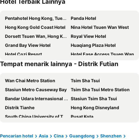
Hotel Terbaik Lainnya
Pentahotel Hong Kong, Tuen Mun
Panda Hotel
Hong Kong Gold Coast Hotel
Nina Hotel Tsuen Wan West
Dorsett Tsuen Wan, Hong Kong
Royal View Hotel
Grand Bay View Hotel
Huaqiang Plaza Hotel
Hotel Cozi Resort
Hotel Ease Access Tsuen Wan
Tempat menarik lainnya - Distrik Futian
Four Points by Sheraton Shenzhen
Silka Tsuen Wan, Hong Kong
Hotel Ease Tsuen Wan
CM Serviced Apartment Shenzhen Hillside
Wan Chai Metro Station
Tsim Sha Tsui
Harbour Plaza Resort City
Seaview Gleetour Hotel Shenzhen
Stasiun Metro Causeway Bay
Tsim Sha Tsui Metro Station
Wyndham Grand Shenzhen
UrCove By Hyatt ShenZhen Bay
Bandar Udara Internasional Hong Kong
Stasiun Tsim Sha Tsui
Pagoda SSAW Hotel Bao'an Shenzhen
Shanshui Trends Hotel North Huaqiang
Distrik Tianhe
Hong Kong Disneyland
Silka Far East Hotel
Hyatt Place Shenzhen Dongmen
South China University of Technology
Pusat Kota
Intercity Shenzhen Futian Huanggang
The Langham, Shenzhen
Distrik Futian
Kowloon
Fuqinglong Huatian Holiday Hotel
Oriental Ginza Hotel Shenzhen
Airport Express Hong Kong
MTR - Mass Transit Railway
Zhong Tai Lai Hotel Shenzhen
UrCove by HYATT Futian CBD
Pencarian hotel
Asia
Cina
Guangdong
Shenzhen