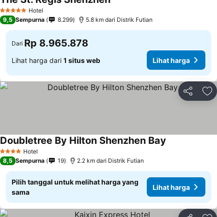
Lihat harga
Hotel
5 Bintang
9,5
Sempurna
8.299
5.8 km dari Distrik Futian
Rp 8.965.878
Dari
Lihat harga dari
1 situs web
Lihat harga
Bagikan
Ta
Doubletree By Hilton Shenzhen Bay
Lihat harga
Hotel
4 Bintang
8,5
Sempurna
19
2.2 km dari Distrik Futian
Pilih tanggal untuk melihat harga yang
Lihat harga
sama