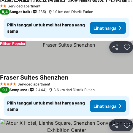
Lihat harga
Serviced apartment
2 Bintang
8,4
Sangat baik
235
1.9 km dari Distrik Futian
Pilih tanggal untuk melihat harga yang
Lihat harga
sama
Pilihan Populer
Bagikan
Ta
Fraser Suites Shenzhen
Lihat harga
Serviced apartment
5 Bintang
9,1
Sempurna
2.444
3.6 km dari Distrik Futian
Pilih tanggal untuk melihat harga yang
Lihat harga
sama
Bagikan
Ta