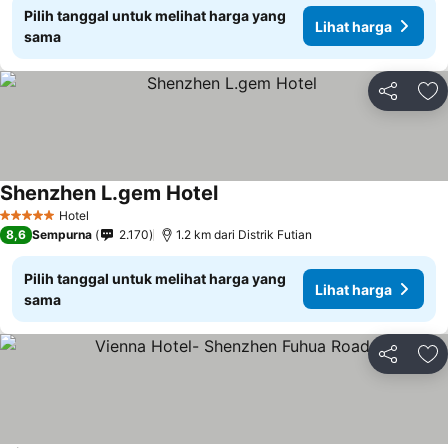
Pilih tanggal untuk melihat harga yang
Lihat harga
sama
Bagikan
Ta
Shenzhen L.gem Hotel
Lihat harga
Hotel
5 Bintang
8,6
Sempurna
2.170
1.2 km dari Distrik Futian
Pilih tanggal untuk melihat harga yang
Lihat harga
sama
Bagikan
Ta