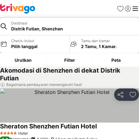
Favorit
Login
Me
Destinasi
Distrik Futian, Shenzhen
Check-in/out
Tamu dan kamar
Pilih tanggal
2 Tamu, 1 Kamar.
Urutkan
Filter
Peta
Akomodasi di Shenzhen di dekat Distrik
Futian
Bagaimana pembayaran memengaruhi hasil
Bagikan
Ta
Sheraton Shenzhen Futian Hotel
Lihat harga
Hotel
5 Bintang