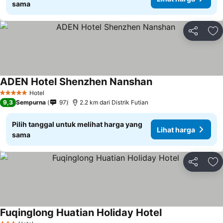
sama
Bagikan
Ta
ADEN Hotel Shenzhen Nanshan
Lihat harga
Hotel
5 Bintang
9,3
Sempurna
97
2.2 km dari Distrik Futian
Pilih tanggal untuk melihat harga yang
Lihat harga
sama
Bagikan
Ta
Fuqinglong Huatian Holiday Hotel
Lihat harga