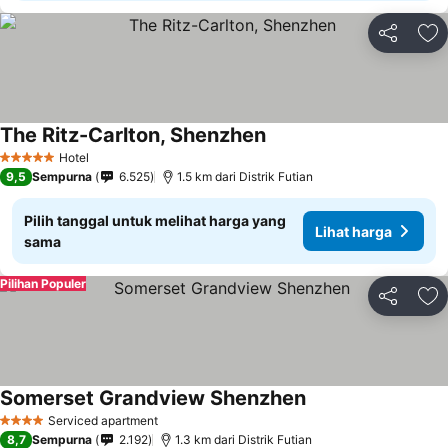
Bagikan
Ta
The Ritz-Carlton, Shenzhen
Lihat harga
Hotel
5 Bintang
9,5
Sempurna
6.525
1.5 km dari Distrik Futian
Pilih tanggal untuk melihat harga yang
Lihat harga
sama
Pilihan Populer
Bagikan
Ta
Somerset Grandview Shenzhen
Lihat harga
Serviced apartment
4 Bintang
8,7
Sempurna
2.192
1.3 km dari Distrik Futian