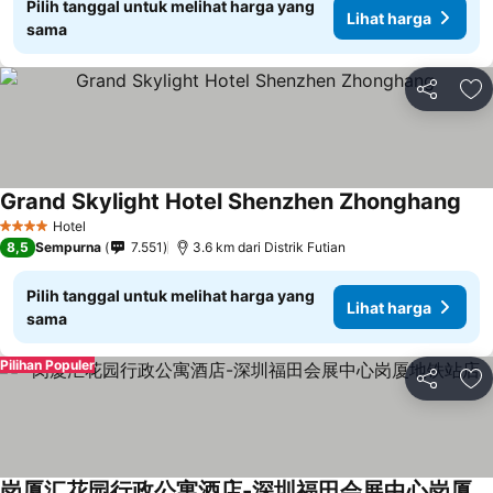
Pilih tanggal untuk melihat harga yang
Lihat harga
sama
Bagikan
Ta
Grand Skylight Hotel Shenzhen Zhonghang
Lih
Hotel
4 Bintang
8,5
Sempurna
7.551
3.6 km dari Distrik Futian
Pilih tanggal untuk melihat harga yang
Lihat harga
sama
Pilihan Populer
Bagikan
Ta
岗厦汇花园行政公寓酒店-深圳福田会展中心岗厦地铁站店