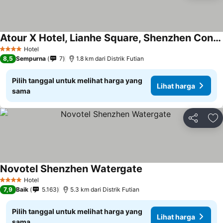
Atour X Hotel, Lianhe Square, Shenzhen Convention and Exhibition Center
Lihat harga
Hotel
4 Bintang
8,5
Sempurna
7
1.8 km dari Distrik Futian
Pilih tanggal untuk melihat harga yang
Lihat harga
sama
Bagikan
Ta
Novotel Shenzhen Watergate
Lihat harga
Hotel
4 Bintang
7,9
Baik
5.163
5.3 km dari Distrik Futian
Pilih tanggal untuk melihat harga yang
Lihat harga
sama