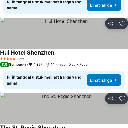
Pilih tanggal untuk melihat harga yang
Lihat harga
sama
Bagikan
Ta
Hui Hotel Shenzhen
Lihat harga
Hotel
5 Bintang
8,9
Sempurna
1.357
4.1 km dari Distrik Futian
Pilih tanggal untuk melihat harga yang
Lihat harga
sama
Bagikan
Ta
The St. Regis Shenzhen