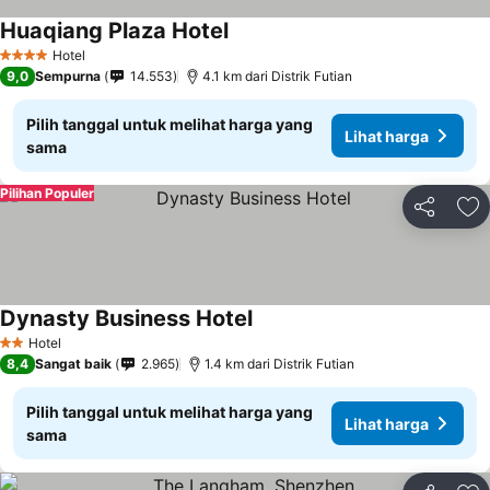
Huaqiang Plaza Hotel
Lihat harga
Hotel
4 Bintang
9,0
Sempurna
14.553
4.1 km dari Distrik Futian
Pilih tanggal untuk melihat harga yang
Lihat harga
sama
Pilihan Populer
Bagikan
Ta
Dynasty Business Hotel
Lihat harga
Hotel
2 Bintang
8,4
Sangat baik
2.965
1.4 km dari Distrik Futian
Pilih tanggal untuk melihat harga yang
Lihat harga
sama