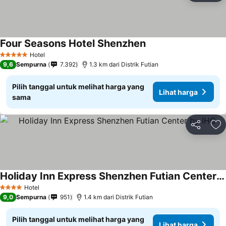
Four Seasons Hotel Shenzhen
Lihat harga
Hotel
5 Bintang
9,6
Sempurna
7.392
1.3 km dari Distrik Futian
Pilih tanggal untuk melihat harga yang
Lihat harga
sama
Bagikan
Ta
Holiday Inn Express Shenzhen Futian Center by IHG
Lihat harga
Hotel
4 Bintang
9,0
Sempurna
951
1.4 km dari Distrik Futian
Pilih tanggal untuk melihat harga yang
Lihat harga