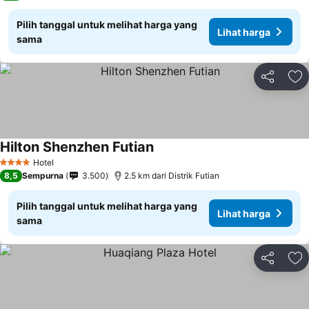
Pilih tanggal untuk melihat harga yang
Lihat harga
sama
Bagikan
Ta
Hilton Shenzhen Futian
Lihat harga
Hotel
4 Bintang
8,5
Sempurna
3.500
2.5 km dari Distrik Futian
Pilih tanggal untuk melihat harga yang
Lihat harga
sama
Bagikan
Ta