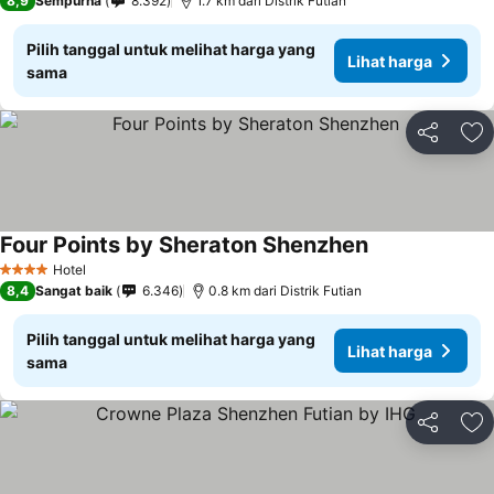
8,9
Sempurna
8.392
1.7 km dari Distrik Futian
Pilih tanggal untuk melihat harga yang
Lihat harga
sama
Bagikan
Ta
Four Points by Sheraton Shenzhen
Lihat harga
Hotel
4 Bintang
8,4
Sangat baik
6.346
0.8 km dari Distrik Futian
Pilih tanggal untuk melihat harga yang
Lihat harga
sama
Bagikan
Ta