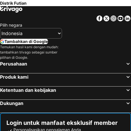
Distrik Futian
HKU Metro Station
Hong Kong Island
The Bauhinia
Ambassador Hotel
Central Metro Station
Yuexiu District
The Art Hotel
Hotel Golden Central
Facebook
Twitter
Insta
Yo
Tuen Mun
Langham Place
Senmei Superior Business Apartment (Shenzhen Futian Port)
Shangri-La Hotel, Shenzhen
Pilih negara
Kowloon Metro Station
Guangzhou South Railway Station
The St. Regis Shenzhen
Best Western Shenzhen Felicity
Distrik Luohu
Mong Kok Metro Station
Shenzhen Dongmen Colour Hotel
Futian Shangri-La, Shenzhen
Tambahkan di Google
Kowloon Station
Jordan Metro Station
Temukan hasil kami dengan mudah:
Shenzhen Sunshine Hotel, Luohu
Muji Hotel Shenzhen
tambahkan trivago sebagai sumber
Liwan District
Splendid China and China Folk Culture Village
Hampton by Hilton Shenzhen Futian Huaqiangbei
Four Seasons Hotel Shenzhen
pilihan di Google.
Perusahaan
Tsuen Wan
Balai Sidang Honk Kong
Metro Grand Hotel
Kaixin Express Hotel
LOHAS Park Metro Station
Grandview Mall
Hampton by Hilton Shenzhen Futian Port
Hilton Shenzhen Futian
Produk kami
Guangzhou Railway station
Bandar Udara Internasional Guangzhou Baiyun
Holiday Inn Express Shenzhen Luohu
Innogo Hotel
Luohu border crossing
Nanshan District
Ketentuan dan kebijakan
JW Marriott Hotel Shenzhen Bao'an
Metropark Hotel Shenzhen
Bao''an District
Nathan Road
Xindazhou Hotel Shenzhen
Hotel Shenzhen Grand Chu
Dukungan
Admiralty Metro Station
North Point Metro Station
Dynasty Business Hotel
Mingyue Business - Shenzhen
Casino Lisboa
Teemall
深圳江苏宾馆
Hanting Hotel Shenzhen Huaqiang North Zhenxing Road
Login untuk manfaat eksklusif member
South China University of Technology
Futian border crossing
Vienna Hotel Tianbao Road
Sichuan Hotel Shenzhen,Near Huaqiang North
Personalisasikan pengalaman Anda