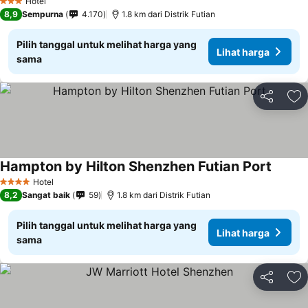
Hotel
3 Bintang
8,9
Sempurna
4.170
1.8 km dari Distrik Futian
Pilih tanggal untuk melihat harga yang
Lihat harga
sama
Bagikan
Ta
Hampton by Hilton Shenzhen Futian Port
Lihat 
Hotel
4 Bintang
8,2
Sangat baik
59
1.8 km dari Distrik Futian
Pilih tanggal untuk melihat harga yang
Lihat harga
sama
Bagikan
Ta