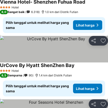
Vienna Hotel- Shenzhen Fuhua Road
Lihat harga
Hotel
4 Bintang
8,0
Sangat baik
6.318
1.0 km dari Distrik Futian
Pilih tanggal untuk melihat harga yang
Lihat harga
sama
Bagikan
Ta
UrCove By Hyatt ShenZhen Bay
Lihat harga
Hotel
4 Bintang
8,5
Sempurna
90
1.4 km dari Distrik Futian
Pilih tanggal untuk melihat harga yang
Lihat harga
sama
Bagikan
Ta