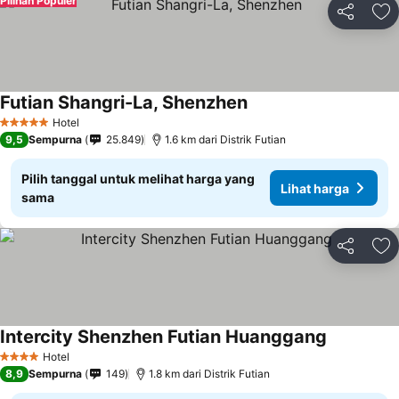
Pilihan Populer
Bagikan
Ta
Futian Shangri-La, Shenzhen
Lihat harga
Hotel
5 Bintang
9,5
Sempurna
25.849
1.6 km dari Distrik Futian
Pilih tanggal untuk melihat harga yang
Lihat harga
sama
Bagikan
Ta
Intercity Shenzhen Futian Huanggang
Lihat harg
Hotel
4 Bintang
8,9
Sempurna
149
1.8 km dari Distrik Futian