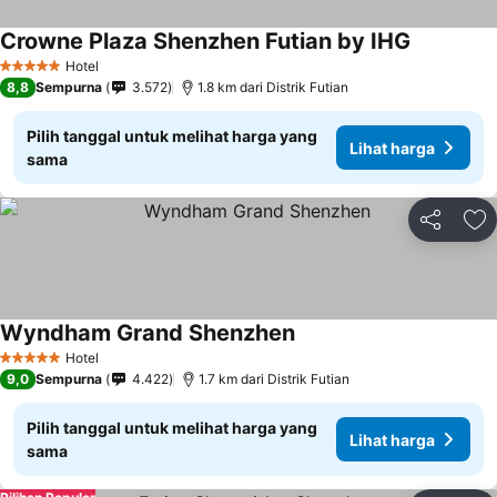
Crowne Plaza Shenzhen Futian by IHG
Lihat harg
Hotel
5 Bintang
8,8
Sempurna
3.572
1.8 km dari Distrik Futian
Pilih tanggal untuk melihat harga yang
Lihat harga
sama
Bagikan
Ta
Wyndham Grand Shenzhen
Lihat harga
Hotel
5 Bintang
9,0
Sempurna
4.422
1.7 km dari Distrik Futian
Pilih tanggal untuk melihat harga yang
Lihat harga
sama