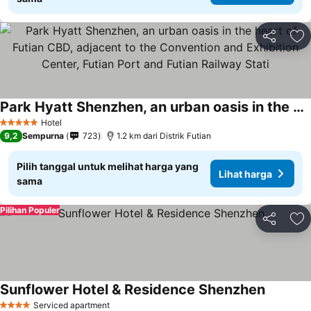
Bagikan
Ta
Park Hyatt Shenzhen, an urban oasis in the heart of Futian CBD, adjacent to the Convention and Exhibition Center, Futian Port and Futian Railway Stati
Lihat harga
Hotel
5 Bintang
9,2
Sempurna
723
1.2 km dari Distrik Futian
Pilih tanggal untuk melihat harga yang
Lihat harga
sama
Pilihan Populer
Bagikan
Ta
Sunflower Hotel & Residence Shenzhen
Lihat ha
Serviced apartment
4 Bintang