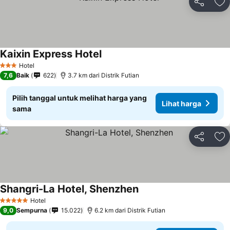
Bagikan
Ta
Kaixin Express Hotel
Lihat harga
Hotel
3 Bintang
7,6
Baik
622
3.7 km dari Distrik Futian
Pilih tanggal untuk melihat harga yang
Lihat harga
sama
Bagikan
Ta
Shangri-La Hotel, Shenzhen
Lihat harga
Hotel
5 Bintang
9,0
Sempurna
15.022
6.2 km dari Distrik Futian