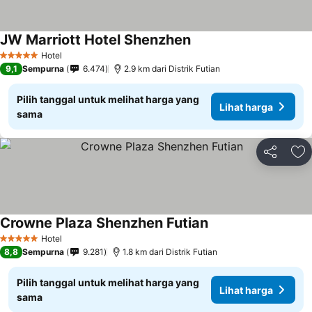
JW Marriott Hotel Shenzhen
Lihat harga
Hotel
5 Bintang
9,1
Sempurna
6.474
2.9 km dari Distrik Futian
Pilih tanggal untuk melihat harga yang
Lihat harga
sama
Bagikan
Ta
Crowne Plaza Shenzhen Futian
Lihat harga
Hotel
5 Bintang
8,8
Sempurna
9.281
1.8 km dari Distrik Futian
Pilih tanggal untuk melihat harga yang
Lihat harga
sama