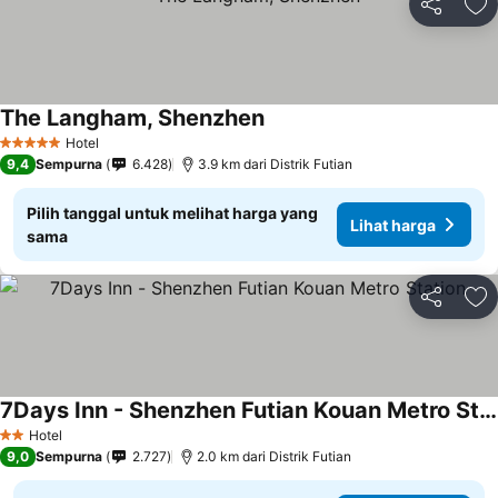
Bagikan
Ta
The Langham, Shenzhen
Lihat harga
Hotel
5 Bintang
9,4
Sempurna
6.428
3.9 km dari Distrik Futian
Pilih tanggal untuk melihat harga yang
Lihat harga
sama
Bagikan
Ta
7Days Inn - Shenzhen Futian Kouan Metro Station
Lihat harga
Hotel
2 Bintang
9,0
Sempurna
2.727
2.0 km dari Distrik Futian