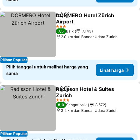
DORMERO Hotel Zürich
Bagikan
Tambahkan ke favorit
Airport
3 Bintang
7,5
Baik
7.143
2.0 km dari Bandar Udara Zurich
Pilihan Populer
Pilih tanggal untuk melihat harga yang
Lihat harga
sama
Radisson Hotel & Suites
Bagikan
Tambahkan ke favorit
Zurich
4 Bintang
8,0
Sangat baik
8.572
3.2 km dari Bandar Udara Zurich
Pilihan Populer