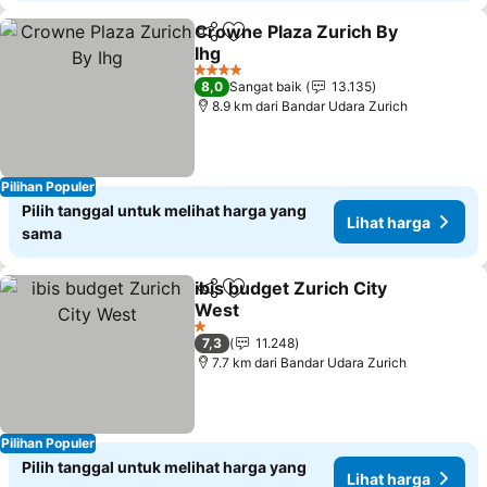
Crowne Plaza Zurich By
Bagikan
Tambahkan ke favorit
Ihg
4 Bintang
8,0
Sangat baik
13.135
8.9 km dari Bandar Udara Zurich
Pilihan Populer
Pilih tanggal untuk melihat harga yang
Lihat harga
sama
ibis budget Zurich City
Bagikan
Tambahkan ke favorit
West
1 Bintang
7,3
11.248
7.7 km dari Bandar Udara Zurich
Pilihan Populer
Pilih tanggal untuk melihat harga yang
Lihat harga