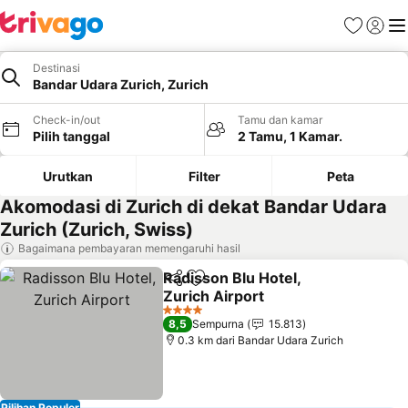
Favorit
Login
Me
Destinasi
Bandar Udara Zurich, Zurich
Check-in/out
Tamu dan kamar
Pilih tanggal
2 Tamu, 1 Kamar.
Urutkan
Filter
Peta
Akomodasi di Zurich di dekat Bandar Udara
Zurich (Zurich, Swiss)
Bagaimana pembayaran memengaruhi hasil
Radisson Blu Hotel,
Bagikan
Tambahkan ke favorit
Zurich Airport
4 Bintang
8,5
Sempurna
15.813
0.3 km dari Bandar Udara Zurich
Pilihan Populer