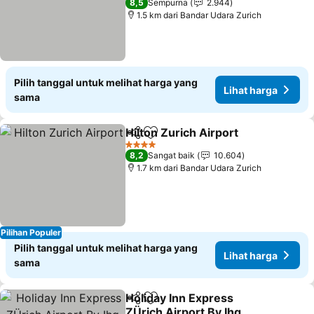
8,5
Sempurna
2.944
1.5 km dari Bandar Udara Zurich
Pilih tanggal untuk melihat harga yang
Lihat harga
sama
Hilton Zurich Airport
Bagikan
Tambahkan ke favorit
4 Bintang
8,2
Sangat baik
10.604
1.7 km dari Bandar Udara Zurich
Pilihan Populer
Pilih tanggal untuk melihat harga yang
Lihat harga
sama
Holiday Inn Express
Bagikan
Tambahkan ke favorit
ZÜrich Airport By Ihg