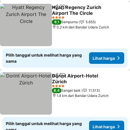
Hyatt Regency Zurich
Bagikan
Tambahkan ke favorit
Airport The Circle
4 Bintang
9,1
Sempurna
5.655
0.2 km dari Bandar Udara Zurich
Pilih tanggal untuk melihat harga yang
Lihat harga
sama
Dorint Airport-Hotel
Bagikan
Tambahkan ke favorit
Zürich
4 Bintang
8,4
Sangat baik
11.513
1.4 km dari Bandar Udara Zurich
Pilih tanggal untuk melihat harga yang
Lihat harga
sama