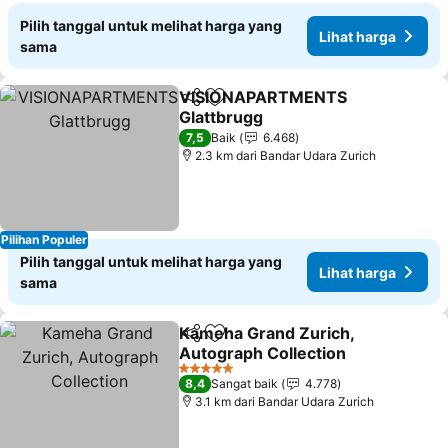
Pilih tanggal untuk melihat harga yang
Lihat harga
sama
VISIONAPARTMENTS
Bagikan
Tambahkan ke favorit
Glattbrugg
7,5
Baik
6.468
2.3 km dari Bandar Udara Zurich
Pilihan Populer
Pilih tanggal untuk melihat harga yang
Lihat harga
sama
Kameha Grand Zurich,
Bagikan
Tambahkan ke favorit
Autograph Collection
5 Bintang
8,4
Sangat baik
4.778
3.1 km dari Bandar Udara Zurich