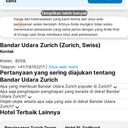
sama
Tampilkan lebih banyak
Harga dan ketersediaan yang kami terima dari situs web
pemesanan selalu berubah. Artinya Anda mungkin tidak selalu
menemukan penawaran yang sama persis dengan yang Anda lihat
di trivago saat Anda membuka situs web pemesanan.
Bandar Udara Zurich (Zurich, Swiss)
Kontak
Kloten
,
8058
,
Telepon
:
+41(1)8162211
|
Situs web resmi
Pertanyaan yang sering diajukan tentang
Bandar Udara Zurich
Apa yang membuat Bandar Udara Zurich populer di Zurich?
Apa saja penginapan-penginapan yang berada di dekat Bandar
Udara Zurich?
Objek-objek wisata apa saja yang ada di dekat Bandar Udara
Zurich?
Hotel Terbaik Lainnya
Renaissance Zurich Tower Hotel
Hotel St. Gotthard