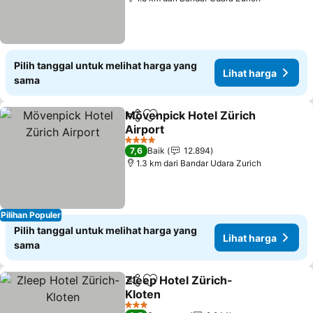
Pilih tanggal untuk melihat harga yang
Lihat harga
sama
Mövenpick Hotel Zürich
Bagikan
Tambahkan ke favorit
Airport
4 Bintang
7,6
Baik
12.894
1.3 km dari Bandar Udara Zurich
Pilihan Populer
Pilih tanggal untuk melihat harga yang
Lihat harga
sama
Zleep Hotel Zürich-
Bagikan
Tambahkan ke favorit
Kloten
3 Bintang