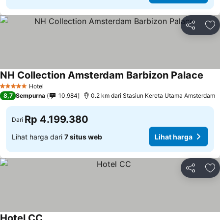
Bagikan
Ta
NH Collection Amsterdam Barbizon Palace
Hotel
5 Bintang
8,7
Sempurna
10.984
0.2 km dari Stasiun Kereta Utama Amsterdam
Rp 4.199.380
Dari
Lihat harga dari
7 situs web
Lihat harga
Bagikan
Ta
Hotel CC