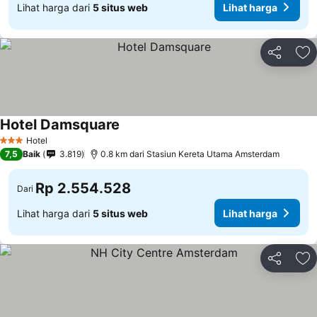
Lihat harga dari
5 situs web
Lihat harga
Bagikan
Ta
Hotel Damsquare
Hotel
3 Bintang
7,5
Baik
3.819
0.8 km dari Stasiun Kereta Utama Amsterdam
Rp 2.554.528
Dari
Lihat harga dari
5 situs web
Lihat harga
Bagikan
Ta