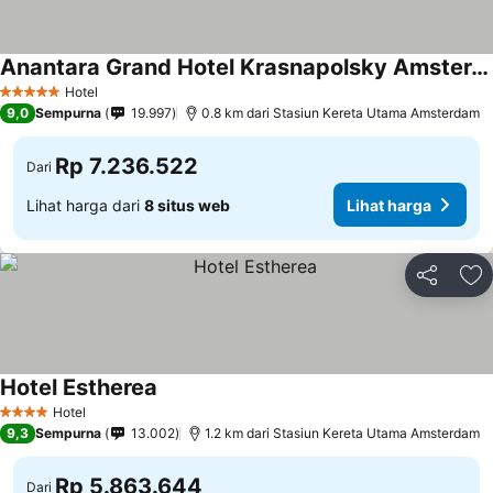
Anantara Grand Hotel Krasnapolsky Amsterdam
Hotel
5 Bintang
9,0
Sempurna
19.997
0.8 km dari Stasiun Kereta Utama Amsterdam
Rp 7.236.522
Dari
Lihat harga dari
8 situs web
Lihat harga
Bagikan
Ta
Hotel Estherea
Hotel
4 Bintang
9,3
Sempurna
13.002
1.2 km dari Stasiun Kereta Utama Amsterdam
Rp 5.863.644
Dari