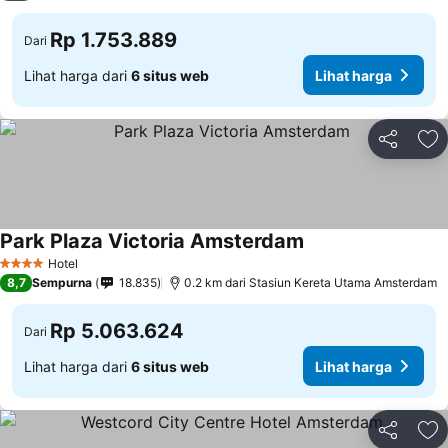
Rp 1.753.889
Dari
Lihat harga dari
6 situs web
Lihat harga
Bagikan
Ta
Park Plaza Victoria Amsterdam
Hotel
4 Bintang
8,7
Sempurna
18.835
0.2 km dari Stasiun Kereta Utama Amsterdam
Rp 5.063.624
Dari
Lihat harga dari
6 situs web
Lihat harga
Bagikan
Ta