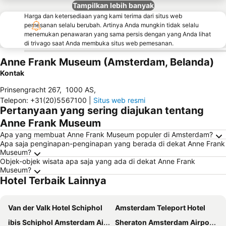
Tampilkan lebih banyak
Harga dan ketersediaan yang kami terima dari situs web
pemesanan selalu berubah. Artinya Anda mungkin tidak selalu
menemukan penawaran yang sama persis dengan yang Anda lihat
di trivago saat Anda membuka situs web pemesanan.
Anne Frank Museum (Amsterdam, Belanda)
Kontak
Prinsengracht 267
,
1000 AS
,
Telepon
:
+31(20)5567100
|
Situs web resmi
Pertanyaan yang sering diajukan tentang
Anne Frank Museum
Apa yang membuat Anne Frank Museum populer di Amsterdam?
Apa saja penginapan-penginapan yang berada di dekat Anne Frank
Museum?
Objek-objek wisata apa saja yang ada di dekat Anne Frank
Museum?
Hotel Terbaik Lainnya
Van der Valk Hotel Schiphol
Amsterdam Teleport Hotel
ibis Schiphol Amsterdam Airport
Sheraton Amsterdam Airport Hotel and Conference Center