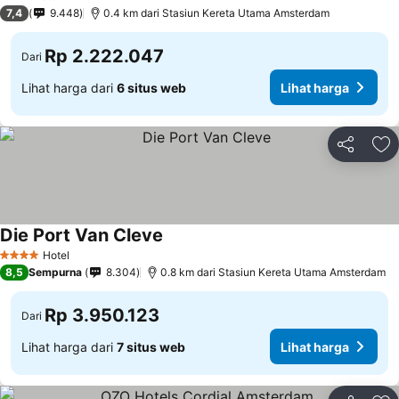
3 Bintang
7,4
9.448
0.4 km dari Stasiun Kereta Utama Amsterdam
Rp 2.222.047
Dari
Lihat harga dari
6 situs web
Lihat harga
Bagikan
Ta
Die Port Van Cleve
Hotel
4 Bintang
8,5
Sempurna
8.304
0.8 km dari Stasiun Kereta Utama Amsterdam
Rp 3.950.123
Dari
Lihat harga dari
7 situs web
Lihat harga