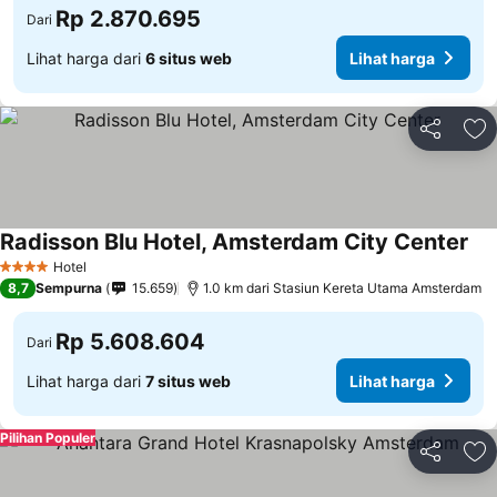
Rp 2.870.695
Dari
Lihat harga dari
6 situs web
Lihat harga
Bagikan
Ta
Radisson Blu Hotel, Amsterdam City Center
Hotel
4 Bintang
8,7
Sempurna
15.659
1.0 km dari Stasiun Kereta Utama Amsterdam
Rp 5.608.604
Dari
Lihat harga dari
7 situs web
Lihat harga
Pilihan Populer
Bagikan
Ta