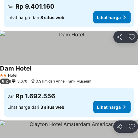
Rp 9.401.160
Dari
Lihat harga dari
8 situs web
Lihat harga
Bagikan
Ta
Dam Hotel
Hotel
2 Bintang
6,2
3.670
0.9 km dari Anne Frank Museum
Rp 1.692.556
Dari
Lihat harga dari
3 situs web
Lihat harga
Bagikan
Ta