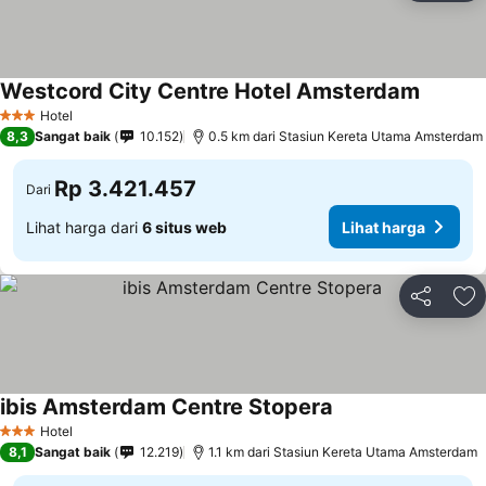
Westcord City Centre Hotel Amsterdam
Hotel
3 Bintang
8,3
Sangat baik
10.152
0.5 km dari Stasiun Kereta Utama Amsterdam
Rp 3.421.457
Dari
Lihat harga dari
6 situs web
Lihat harga
Bagikan
Ta
ibis Amsterdam Centre Stopera
Hotel
3 Bintang
8,1
Sangat baik
12.219
1.1 km dari Stasiun Kereta Utama Amsterdam