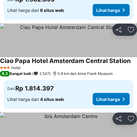
Lihat harga dari
6 situs web
Lihat harga
Bagikan
Ta
Ciao Papa Hotel Amsterdam Central Station
Hotel
3 Bintang
8,2
Sangat baik
2.547
0.9 km dari Anne Frank Museum
Rp 1.814.397
Dari
Lihat harga dari
4 situs web
Lihat harga
Bagikan
Ta