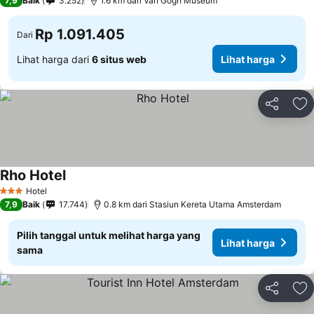
7,9
Baik
3.252
1.6 km dari Van Gogh Museum
Rp 1.091.405
Dari
Lihat harga dari
6 situs web
Lihat harga
Bagikan
Ta
Rho Hotel
Hotel
3 Bintang
7,9
Baik
17.744
0.8 km dari Stasiun Kereta Utama Amsterdam
Pilih tanggal untuk melihat harga yang
Lihat harga
sama
Bagikan
Ta