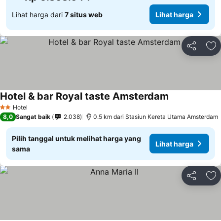
Lihat harga dari
7 situs web
Lihat harga
Bagikan
Ta
Hotel & bar Royal taste Amsterdam
Hotel
2 Bintang
8,0
Sangat baik
2.038
0.5 km dari Stasiun Kereta Utama Amsterdam
Pilih tanggal untuk melihat harga yang
Lihat harga
sama
Bagikan
Ta