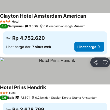
Clayton Hotel Amsterdam American
Hotel
4 Bintang
8,8
Sempurna
9.656
0.6 km dari Van Gogh Museum
Rp 4.752.620
Dari
Lihat harga dari
7 situs web
Lihat harga
Bagikan
Ta
Hotel Prins Hendrik
Hotel
3 Bintang
7,9
Baik
7.830
0.2 km dari Stasiun Kereta Utama Amsterdam
Rp 3.678.769
Dari