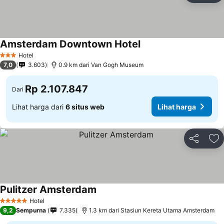
Amsterdam Downtown Hotel
Hotel
3 Bintang
7,0
3.603
0.9 km dari Van Gogh Museum
Rp 2.107.847
Dari
Lihat harga dari
6 situs web
Lihat harga
Bagikan
Ta
Pulitzer Amsterdam
Hotel
5 Bintang
9,2
Sempurna
7.335
1.3 km dari Stasiun Kereta Utama Amsterdam