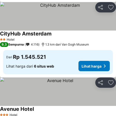
Bagikan
Ta
CityHub Amsterdam
Hotel
2 Bintang
9,3
Sempurna
4.116
1.3 km dari Van Gogh Museum
Rp 1.545.521
Dari
Lihat harga dari
6 situs web
Lihat harga
Bagikan
Ta
Avenue Hotel
Hotel