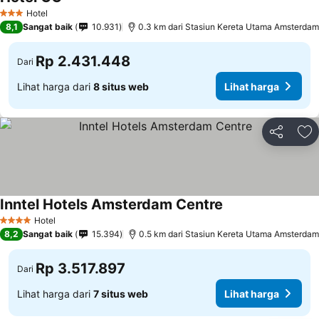
Hotel
3 Bintang
8,1
Sangat baik
10.931
0.3 km dari Stasiun Kereta Utama Amsterdam
Rp 2.431.448
Dari
Lihat harga dari
8 situs web
Lihat harga
Bagikan
Ta
Inntel Hotels Amsterdam Centre
Hotel
4 Bintang
8,2
Sangat baik
15.394
0.5 km dari Stasiun Kereta Utama Amsterdam
Rp 3.517.897
Dari
Lihat harga dari
7 situs web
Lihat harga