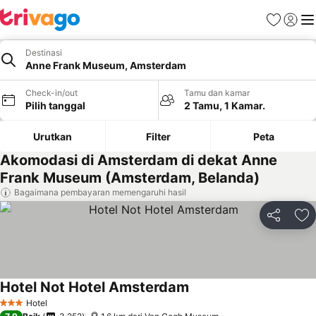
Favorit
Login
Me
Destinasi
Anne Frank Museum, Amsterdam
Check-in/out
Tamu dan kamar
Pilih tanggal
2 Tamu, 1 Kamar.
Urutkan
Filter
Peta
Akomodasi di Amsterdam di dekat Anne
Frank Museum (Amsterdam, Belanda)
Bagaimana pembayaran memengaruhi hasil
Bagikan
Ta
Hotel Not Hotel Amsterdam
Hotel
3 Bintang