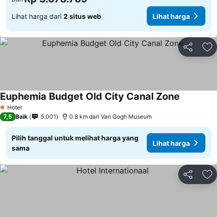
Lihat harga dari
2 situs web
Lihat harga
Bagikan
Ta
Euphemia Budget Old City Canal Zone
Hotel
1 Bintang
7,5
Baik
5.001
0.8 km dari Van Gogh Museum
Pilih tanggal untuk melihat harga yang
Lihat harga
sama
Bagikan
Ta