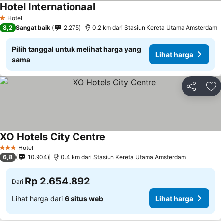
Hotel Internationaal
Hotel
1 Bintang
8,2
Sangat baik
2.275
0.2 km dari Stasiun Kereta Utama Amsterdam
Pilih tanggal untuk melihat harga yang
Lihat harga
sama
Bagikan
Ta
XO Hotels City Centre
Hotel
3 Bintang
6,8
10.904
0.4 km dari Stasiun Kereta Utama Amsterdam
Rp 2.654.892
Dari
Lihat harga dari
6 situs web
Lihat harga