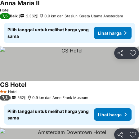
Anna Maria II
Hotel
7,5
Baik
2.362
0.9 km dari Stasiun Kereta Utama Amsterdam
Pilih tanggal untuk melihat harga yang
Lihat harga
sama
Bagikan
Ta
CS Hotel
Hotel
2 Bintang
7,3
562
0.9 km dari Anne Frank Museum
Pilih tanggal untuk melihat harga yang
Lihat harga
sama
Bagikan
Ta