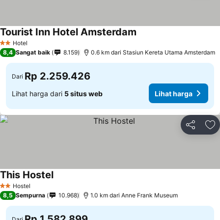
Tourist Inn Hotel Amsterdam
Hotel
2 Bintang
8,4
Sangat baik
8.159
0.6 km dari Stasiun Kereta Utama Amsterdam
Rp 2.259.426
Dari
Lihat harga dari
5 situs web
Lihat harga
Bagikan
Ta
This Hostel
Hostel
2 Bintang
8,5
Sempurna
10.968
1.0 km dari Anne Frank Museum
Rp 1.582.899
Dari