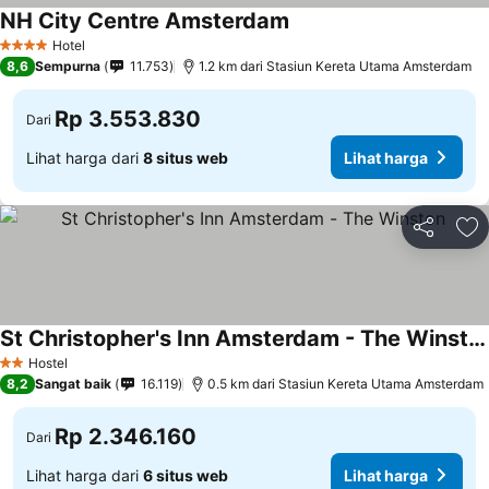
NH City Centre Amsterdam
Hotel
4 Bintang
8,6
Sempurna
11.753
1.2 km dari Stasiun Kereta Utama Amsterdam
Rp 3.553.830
Dari
Lihat harga dari
8 situs web
Lihat harga
Bagikan
Ta
St Christopher's Inn Amsterdam - The Winston
Hostel
2 Bintang
8,2
Sangat baik
16.119
0.5 km dari Stasiun Kereta Utama Amsterdam
Rp 2.346.160
Dari
Lihat harga dari
6 situs web
Lihat harga