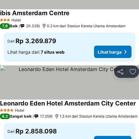
ibis Amsterdam Centre
Hotel
3 Bintang
7,8
Baik
20.329
0.2 km dari Stasiun Kereta Utama Amsterdam
Rp 3.269.879
Dari
Lihat harga dari
7 situs web
Lihat harga
Bagikan
Ta
Leonardo Eden Hotel Amsterdam City Center
Hotel
4 Bintang
8,2
Sangat baik
17.259
1.3 km dari Stasiun Kereta Utama Amsterdam
Rp 2.858.098
Dari