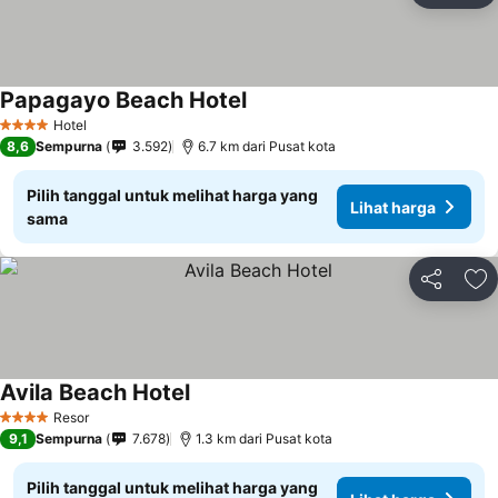
Papagayo Beach Hotel
Hotel
4 Bintang
8,6
Sempurna
3.592
6.7 km dari Pusat kota
Pilih tanggal untuk melihat harga yang
Lihat harga
sama
Bagikan
Ta
Avila Beach Hotel
Resor
4 Bintang
9,1
Sempurna
7.678
1.3 km dari Pusat kota
Pilih tanggal untuk melihat harga yang