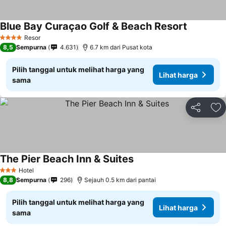
Blue Bay Curaçao Golf & Beach Resort
Resor
4 Bintang
8,5
Sempurna
4.631
6.7 km dari Pusat kota
Pilih tanggal untuk melihat harga yang
Lihat harga
sama
Bagikan
Ta
The Pier Beach Inn & Suites
Hotel
3 Bintang
8,8
Sempurna
296
Sejauh 0.5 km dari pantai
Pilih tanggal untuk melihat harga yang
Lihat harga
sama