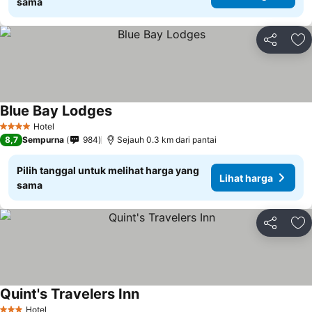
sama
Bagikan
Ta
Blue Bay Lodges
Hotel
4 Bintang
8,7
Sempurna
984
Sejauh 0.3 km dari pantai
Pilih tanggal untuk melihat harga yang
Lihat harga
sama
Bagikan
Ta
Quint's Travelers Inn
Hotel