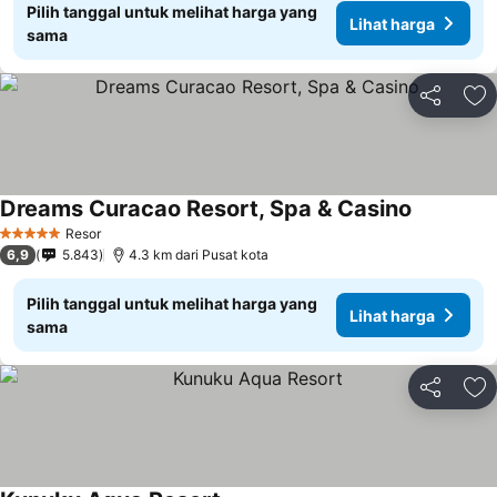
Pilih tanggal untuk melihat harga yang
Lihat harga
sama
Bagikan
Ta
Dreams Curacao Resort, Spa & Casino
Resor
5 Bintang
6,9
5.843
4.3 km dari Pusat kota
Pilih tanggal untuk melihat harga yang
Lihat harga
sama
Bagikan
Ta