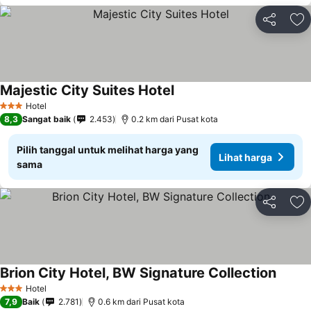
Bagikan
Ta
Majestic City Suites Hotel
Hotel
3 Bintang
8,3
Sangat baik
2.453
0.2 km dari Pusat kota
Pilih tanggal untuk melihat harga yang
Lihat harga
sama
Bagikan
Ta
Brion City Hotel, BW Signature Collection
Hotel
3 Bintang
7,9
Baik
2.781
0.6 km dari Pusat kota