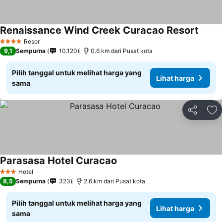
Renaissance Wind Creek Curacao Resort
Resor
4 Bintang
9,1
Sempurna
10.120
0.6 km dari Pusat kota
Pilih tanggal untuk melihat harga yang
Lihat harga
sama
Bagikan
Ta
Parasasa Hotel Curacao
Hotel
3 Bintang
8,5
Sempurna
323
2.6 km dari Pusat kota
Pilih tanggal untuk melihat harga yang
Lihat harga
sama