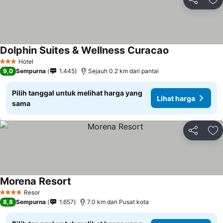
Bagikan
Ta
Dolphin Suites & Wellness Curacao
Hotel
3 Bintang
9,0
Sempurna
1.445
Sejauh 0.2 km dari pantai
Pilih tanggal untuk melihat harga yang
Lihat harga
sama
Bagikan
Ta
Morena Resort
Resor
4 Bintang
8,8
Sempurna
1.657
7.0 km dari Pusat kota