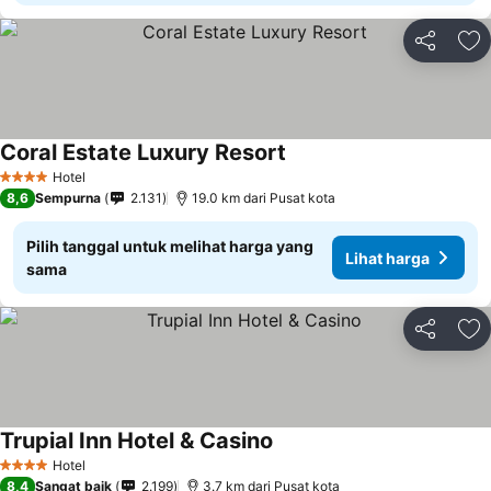
Bagikan
Ta
Coral Estate Luxury Resort
Hotel
4 Bintang
8,6
Sempurna
2.131
19.0 km dari Pusat kota
Pilih tanggal untuk melihat harga yang
Lihat harga
sama
Bagikan
Ta
Trupial Inn Hotel & Casino
Hotel
4 Bintang
8,4
Sangat baik
2.199
3.7 km dari Pusat kota