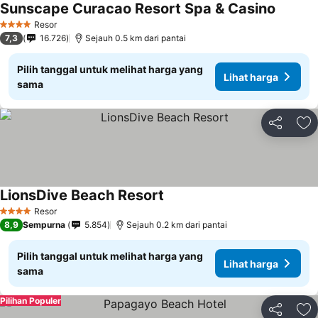
Sunscape Curacao Resort Spa & Casino
Resor
4 Bintang
7,3
16.726
Sejauh 0.5 km dari pantai
Pilih tanggal untuk melihat harga yang
Lihat harga
sama
Bagikan
Ta
LionsDive Beach Resort
Resor
4 Bintang
8,9
Sempurna
5.854
Sejauh 0.2 km dari pantai
Pilih tanggal untuk melihat harga yang
Lihat harga
sama
Pilihan Populer
Bagikan
Ta