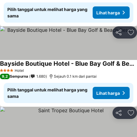
Pilih tanggal untuk melihat harga yang
Lihat harga
sama
Bagikan
Ta
Bayside Boutique Hotel - Blue Bay Golf & Beach Resort
Hotel
4 Bintang
9,2
Sempurna
1.680
Sejauh 0.1 km dari pantai
Pilih tanggal untuk melihat harga yang
Lihat harga
sama
Bagikan
Ta