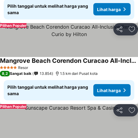
Pilih tanggal untuk melihat harga yang
Lihat harga
sama
Pilihan Populer
Bagikan
Ta
Mangrove Beach Corendon Curacao All-Inclusive Resort, Curio by Hilton
Resor
5 Bintang
8,2
Sangat baik
13.854
1.5 km dari Pusat kota
Pilih tanggal untuk melihat harga yang
Lihat harga
sama
Pilihan Populer
Bagikan
Ta