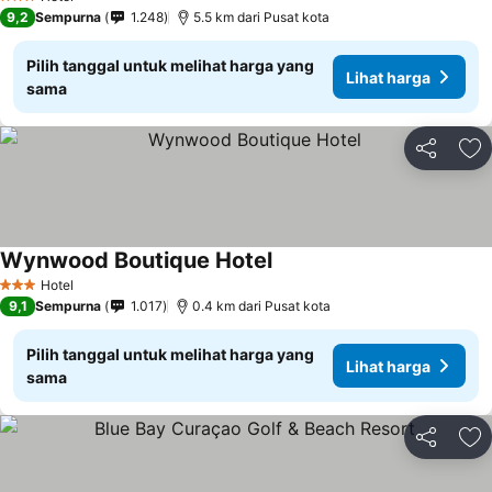
3 Bintang
9,2
Sempurna
1.248
5.5 km dari Pusat kota
Pilih tanggal untuk melihat harga yang
Lihat harga
sama
Bagikan
Ta
Wynwood Boutique Hotel
Hotel
3 Bintang
9,1
Sempurna
1.017
0.4 km dari Pusat kota
Pilih tanggal untuk melihat harga yang
Lihat harga
sama
Bagikan
Ta