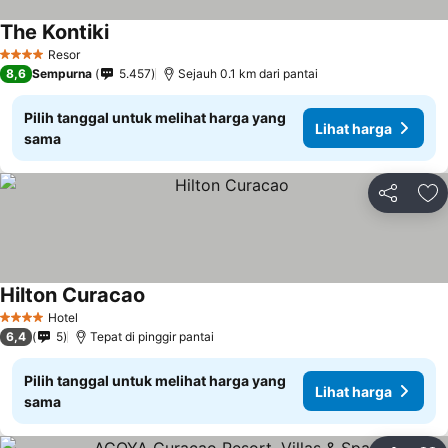
The Kontiki
Resor
4 Bintang
8,6
Sempurna
5.457
Sejauh 0.1 km dari pantai
Pilih tanggal untuk melihat harga yang
Lihat harga
sama
Bagikan
Ta
Hilton Curacao
Hotel
4 Bintang
6,4
5
Tepat di pinggir pantai
Pilih tanggal untuk melihat harga yang
Lihat harga
sama