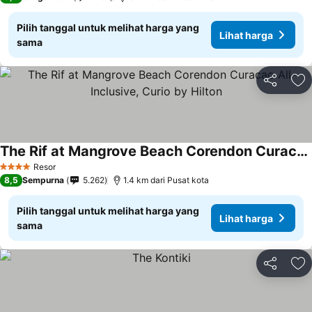
Pilih tanggal untuk melihat harga yang
Lihat harga
sama
Bagikan
Ta
The Rif at Mangrove Beach Corendon Curacao All-Inclusive, Curio by Hilton
Resor
4 Bintang
8,5
Sempurna
5.262
1.4 km dari Pusat kota
Pilih tanggal untuk melihat harga yang
Lihat harga
sama
Bagikan
Ta