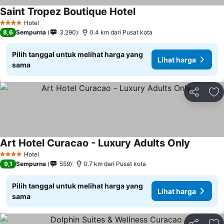
Saint Tropez Boutique Hotel
Hotel
4 Bintang
8,6
Sempurna
3.290
0.4 km dari Pusat kota
Pilih tanggal untuk melihat harga yang
Lihat harga
sama
Bagikan
Ta
Art Hotel Curacao - Luxury Adults Only
Hotel
4 Bintang
9,1
Sempurna
559
0.7 km dari Pusat kota
Pilih tanggal untuk melihat harga yang
Lihat harga
sama