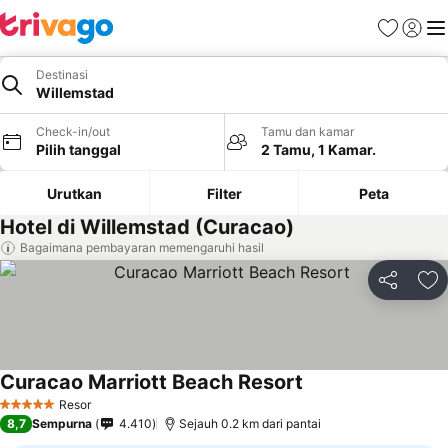
Favorit
Login
Me
Destinasi
Willemstad
Check-in/out
Tamu dan kamar
Pilih tanggal
2 Tamu, 1 Kamar.
Urutkan
Filter
Peta
Hotel di Willemstad (Curacao)
Bagaimana pembayaran memengaruhi hasil
Bagikan
Ta
Curacao Marriott Beach Resort
Resor
5 Bintang
8,7
Sempurna
4.410
Sejauh 0.2 km dari pantai