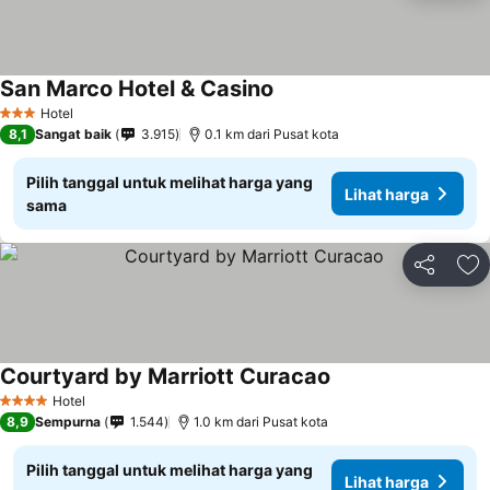
San Marco Hotel & Casino
Hotel
3 Bintang
8,1
Sangat baik
3.915
0.1 km dari Pusat kota
Pilih tanggal untuk melihat harga yang
Lihat harga
sama
Bagikan
Ta
Courtyard by Marriott Curacao
Hotel
4 Bintang
8,9
Sempurna
1.544
1.0 km dari Pusat kota
Pilih tanggal untuk melihat harga yang
Lihat harga