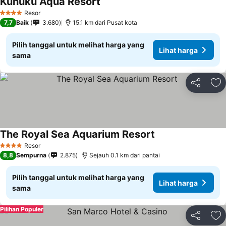
Kunuku Aqua Resort
Resor
4 Bintang
7,7
Baik
3.680
15.1 km dari Pusat kota
Pilih tanggal untuk melihat harga yang
Lihat harga
sama
Bagikan
Ta
The Royal Sea Aquarium Resort
Resor
4 Bintang
8,8
Sempurna
2.875
Sejauh 0.1 km dari pantai
Pilih tanggal untuk melihat harga yang
Lihat harga
sama
Pilihan Populer
Bagikan
Ta