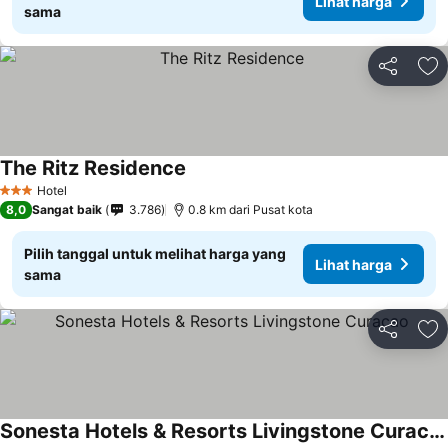
Lihat harga
sama
Bagikan
Ta
The Ritz Residence
Hotel
3 Bintang
8,0
Sangat baik
3.786
0.8 km dari Pusat kota
Pilih tanggal untuk melihat harga yang
Lihat harga
sama
Bagikan
Ta
Sonesta Hotels & Resorts Livingstone Curacao