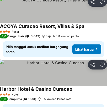
Bagikan
Ta
ACOYA Curacao Resort, Villas & Spa
Resor
4 Bintang
8,0
Sangat baik
3.043
Sejauh 0.8 km dari pantai
Pilih tanggal untuk melihat harga yang
Lihat harga
sama
Bagikan
Ta
Harbor Hotel & Casino Curacao
Hotel
4 Bintang
9,0
Sempurna
1.581
0.5 km dari Pusat kota