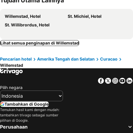
Tujuan Utama Lainnya
Willemstad, Hotel
St. Michiel, Hotel
St. Willibrordus, Hotel
Lihat semua penginapan di Willemstad
Pencarian hotel
Amerika Tengah dan Selatan
Curacao
Willemstad
Facebook
Twitter
Insta
Yo
Pilih negara
Tambahkan di Google
Temukan hasil kami dengan mudah:
tambahkan trivago sebagai sumber
pilihan di Google.
Perusahaan