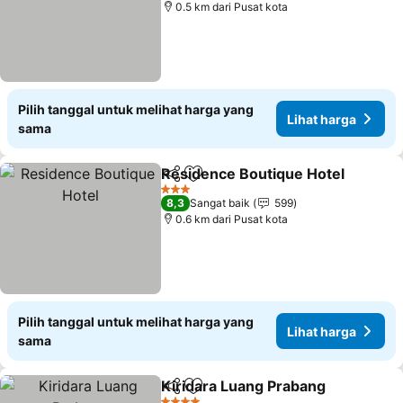
0.5 km dari Pusat kota
Pilih tanggal untuk melihat harga yang
Lihat harga
sama
Residence Boutique Hotel
Bagikan
Tambahkan ke favorit
3 Bintang
8,3
Sangat baik
599
0.6 km dari Pusat kota
Pilih tanggal untuk melihat harga yang
Lihat harga
sama
Kiridara Luang Prabang
Bagikan
Tambahkan ke favorit
Li