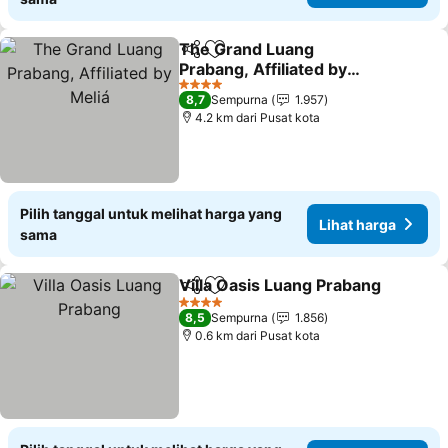
The Grand Luang
Bagikan
Tambahkan ke favorit
Prabang, Affiliated by
Meliá
Lihat harga
4 Bintang
8,7
Sempurna
1.957
4.2 km dari Pusat kota
Pilih tanggal untuk melihat harga yang
Lihat harga
sama
Villa Oasis Luang Prabang
Bagikan
Tambahkan ke favorit
4 Bintang
8,5
Sempurna
1.856
0.6 km dari Pusat kota