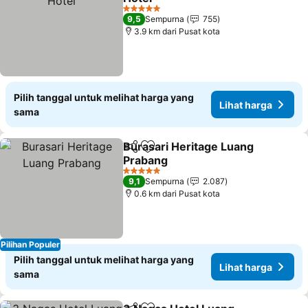
Lihat harga
5 Bintang
9,5
Sempurna
755
3.9 km dari Pusat kota
Pilih tanggal untuk melihat harga yang
Lihat harga
sama
Burasari Heritage Luang
Bagikan
Tambahkan ke favorit
Prabang
Lihat harga
5 Bintang
9,1
Sempurna
2.087
0.6 km dari Pusat kota
Pilihan Populer
Pilih tanggal untuk melihat harga yang
Lihat harga
sama