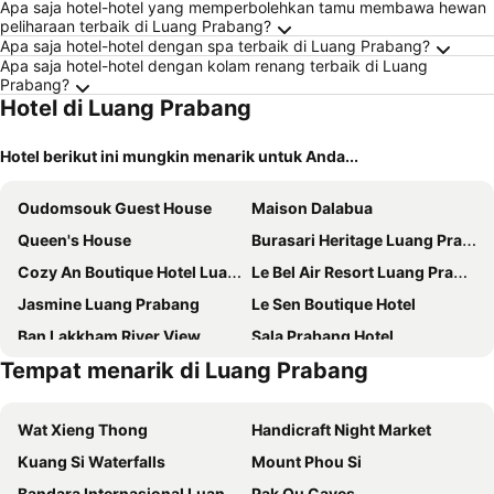
Apa saja hotel-hotel yang memperbolehkan tamu membawa hewan
peliharaan terbaik di Luang Prabang?
Apa saja hotel-hotel dengan spa terbaik di Luang Prabang?
Apa saja hotel-hotel dengan kolam renang terbaik di Luang
Prabang?
Hotel di Luang Prabang
Hotel berikut ini mungkin menarik untuk Anda...
Oudomsouk Guest House
Maison Dalabua
Queen's House
Burasari Heritage Luang Prabang
Cozy An Boutique Hotel Luangprabang
Le Bel Air Resort Luang Prabang
Jasmine Luang Prabang
Le Sen Boutique Hotel
Ban Lakkham River View
Sala Prabang Hotel
Tempat menarik di Luang Prabang
Pumalin Villa
Luang Prabang Villa Sirikili River View
Asoca Hotel Luang Prabang
Wat Xieng Thong
Handicraft Night Market
Kuang Si Waterfalls
Mount Phou Si
Bandara Internasional Luang Prabang
Pak Ou Caves