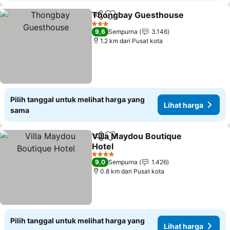
Thongbay Guesthouse
Bagikan
Tambahkan ke favorit
Lih
3 Bintang
9,6
Sempurna
3.146
1.2 km dari Pusat kota
Pilih tanggal untuk melihat harga yang
Lihat harga
sama
Villa Maydou Boutique
Bagikan
Tambahkan ke favorit
Hotel
Lihat harga
4 Bintang
9,0
Sempurna
1.426
0.8 km dari Pusat kota
Pilih tanggal untuk melihat harga yang
Lihat harga