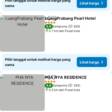
Pilih tanggal untuk melihat harga yang
Lihat harga
sama
LuangPrabang Pearl Hotel
Bagikan
Tambahkan ke favorit
4 Bintang
9,6
Sempurna
829
0.7 km dari Pusat kota
Pilih tanggal untuk melihat harga yang
Lihat harga
sama
PHA NYA RESIDENCE
Bagikan
Tambahkan ke favorit
Liha
4 Bintang
9,8
Sempurna
293
0.2 km dari Pusat kota