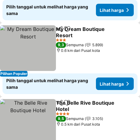
Pilih tanggal untuk melihat harga yang
Lihat harga
sama
My Dream Boutique
Bagikan
Tambahkan ke favorit
Resort
Lihat harga
3 Bintang
9,3
Sempurna
5.899
0.6 km dari Pusat kota
Pilihan Populer
Pilih tanggal untuk melihat harga yang
Lihat harga
sama
The Belle Rive Boutique
Bagikan
Tambahkan ke favorit
Hotel
Lihat harga
4 Bintang
9,5
Sempurna
3.105
0.5 km dari Pusat kota