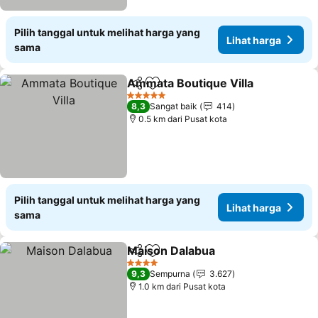
Pilih tanggal untuk melihat harga yang
Lihat harga
sama
Ammata Boutique Villa
Bagikan
Tambahkan ke favorit
Lih
5 Bintang
8,3
Sangat baik
414
0.5 km dari Pusat kota
Pilih tanggal untuk melihat harga yang
Lihat harga
sama
Maison Dalabua
Bagikan
Tambahkan ke favorit
Lihat harg
4 Bintang
9,3
Sempurna
3.627
1.0 km dari Pusat kota