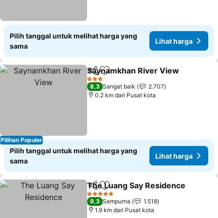
Pilih tanggal untuk melihat harga yang
Lihat harga
sama
Saynamkhan River View
Bagikan
Tambahkan ke favorit
Li
3 Bintang
8,3
Sangat baik
2.707
0.2 km dari Pusat kota
Pilihan Populer
Pilih tanggal untuk melihat harga yang
Lihat harga
sama
The Luang Say Residence
Bagikan
Tambahkan ke favorit
5 Bintang
9,3
Sempurna
1.518
1.9 km dari Pusat kota