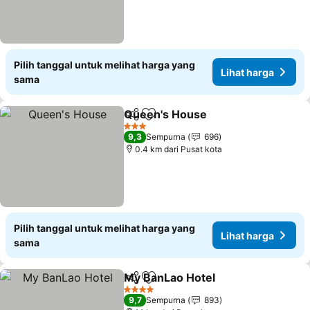
Pilih tanggal untuk melihat harga yang
Lihat harga
sama
Queen's House
Bagikan
Tambahkan ke favorit
Lihat harga
3 Bintang
9,3
Sempurna
696
0.4 km dari Pusat kota
Pilih tanggal untuk melihat harga yang
Lihat harga
sama
My BanLao Hotel
Bagikan
Tambahkan ke favorit
Lihat har
4 Bintang
9,7
Sempurna
893