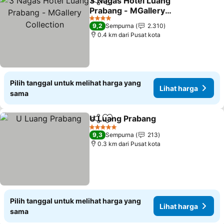
3 Nagas Hotel Luang
Bagikan
Tambahkan ke favorit
Prabang - MGallery
Collection
Lihat harga
4 Bintang
9,2
Sempurna
2.310
0.4 km dari Pusat kota
Pilih tanggal untuk melihat harga yang
Lihat harga
sama
U Luang Prabang
Bagikan
Tambahkan ke favorit
Lihat har
5 Bintang
9,3
Sempurna
213
0.3 km dari Pusat kota
Pilih tanggal untuk melihat harga yang
Lihat harga
sama