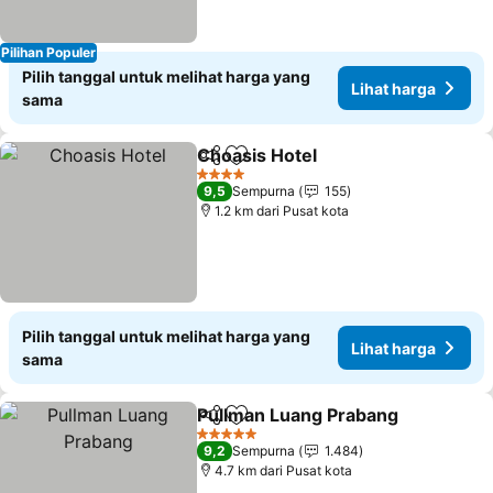
Pilihan Populer
Pilih tanggal untuk melihat harga yang
Lihat harga
sama
Choasis Hotel
Bagikan
Tambahkan ke favorit
Lihat harga
4 Bintang
9,5
Sempurna
155
1.2 km dari Pusat kota
Pilih tanggal untuk melihat harga yang
Lihat harga
sama
Pullman Luang Prabang
Bagikan
Tambahkan ke favorit
Li
5 Bintang
9,2
Sempurna
1.484
4.7 km dari Pusat kota