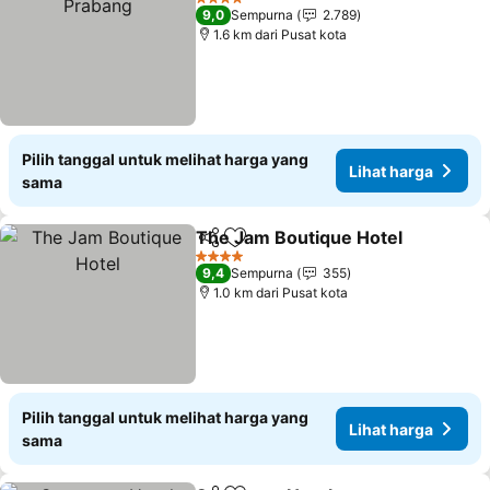
4 Bintang
9,0
Sempurna
2.789
1.6 km dari Pusat kota
Pilih tanggal untuk melihat harga yang
Lihat harga
sama
The Jam Boutique Hotel
Bagikan
Tambahkan ke favorit
Li
4 Bintang
9,4
Sempurna
355
1.0 km dari Pusat kota
Pilih tanggal untuk melihat harga yang
Lihat harga
sama