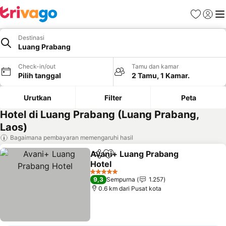
Favorit
Login
Me
Destinasi
Luang Prabang
Check-in/out
Tamu dan kamar
Pilih tanggal
2 Tamu, 1 Kamar.
Urutkan
Filter
Peta
Hotel di Luang Prabang (Luang Prabang,
Laos)
Bagaimana pembayaran memengaruhi hasil
Avani+ Luang Prabang
Bagikan
Tambahkan ke favorit
Hotel
Lihat harga
5 Bintang
9,3
Sempurna
1.257
0.6 km dari Pusat kota