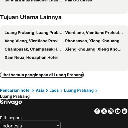
Tujuan Utama Lainnya
Luang Prabang, Luang Prabang Hotel
Vientiane, Vientiane Prefecture Hotel
Vang Vieng, Vientiane Province Hotel
Phonsavan, Xieng Khouang Hotel
Champasak, Champasak Hotel
Xieng Khouang, Xieng Khouang Hotel
Xam Neua, Houaphan Hotel
Lihat semua penginapan di Luang Prabang
Pencarian hotel
Asia
Laos
Luang Prabang
Luang Prabang
Facebook
Twitter
Insta
Yo
Pilih negara