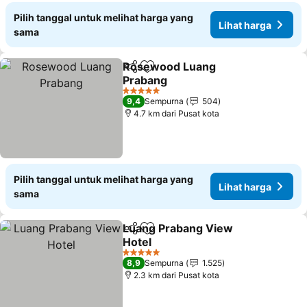
Pilih tanggal untuk melihat harga yang
Lihat harga
sama
Rosewood Luang
Bagikan
Tambahkan ke favorit
Prabang
Lihat harga
5 Bintang
9,4
Sempurna
504
4.7 km dari Pusat kota
Pilih tanggal untuk melihat harga yang
Lihat harga
sama
Luang Prabang View
Bagikan
Tambahkan ke favorit
Hotel
Lihat harga
5 Bintang
8,9
Sempurna
1.525
2.3 km dari Pusat kota