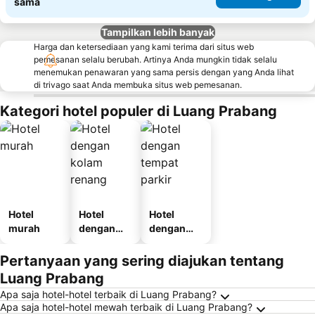
sama
Tampilkan lebih banyak
Harga dan ketersediaan yang kami terima dari situs web
pemesanan selalu berubah. Artinya Anda mungkin tidak selalu
menemukan penawaran yang sama persis dengan yang Anda lihat
di trivago saat Anda membuka situs web pemesanan.
Kategori hotel populer di Luang Prabang
Hotel
Hotel
Hotel
murah
dengan
dengan
kolam
tempat
renang
parkir
Pertanyaan yang sering diajukan tentang
Luang Prabang
Apa saja hotel-hotel terbaik di Luang Prabang?
Apa saja hotel-hotel mewah terbaik di Luang Prabang?