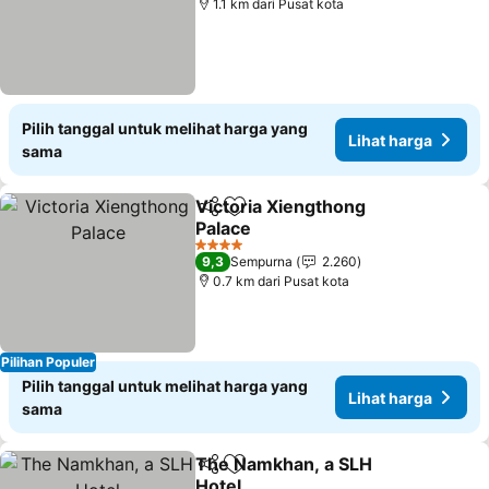
1.1 km dari Pusat kota
Pilih tanggal untuk melihat harga yang
Lihat harga
sama
Victoria Xiengthong
Bagikan
Tambahkan ke favorit
Palace
Lihat harga
4 Bintang
9,3
Sempurna
2.260
0.7 km dari Pusat kota
Pilihan Populer
Pilih tanggal untuk melihat harga yang
Lihat harga
sama
The Namkhan, a SLH
Bagikan
Tambahkan ke favorit
Hotel