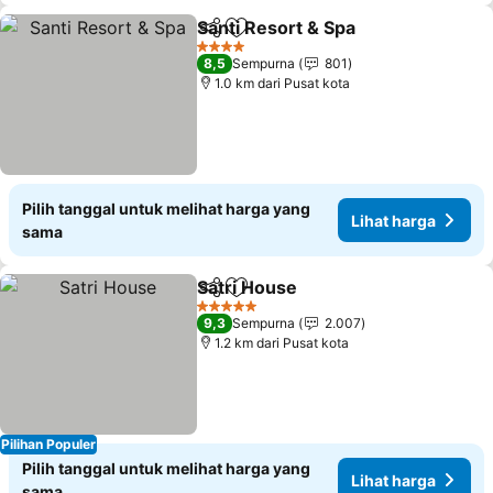
Santi Resort & Spa
Bagikan
Tambahkan ke favorit
Lihat h
4 Bintang
8,5
Sempurna
801
1.0 km dari Pusat kota
Pilih tanggal untuk melihat harga yang
Lihat harga
sama
Satri House
Bagikan
Tambahkan ke favorit
Lihat harga
5 Bintang
9,3
Sempurna
2.007
1.2 km dari Pusat kota
Pilihan Populer
Pilih tanggal untuk melihat harga yang
Lihat harga
sama