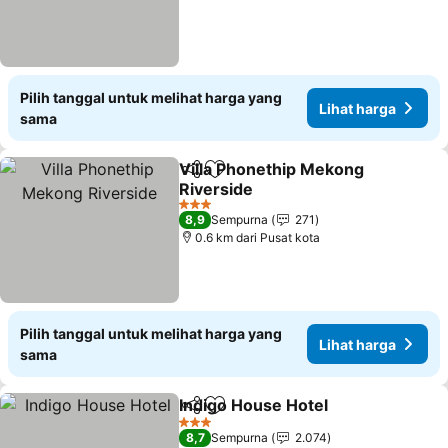
Pilih tanggal untuk melihat harga yang
Lihat harga
sama
Villa Phonethip Mekong
Bagikan
Tambahkan ke favorit
Riverside
Lihat harga
3 Bintang
8,9
Sempurna
271
0.6 km dari Pusat kota
Pilih tanggal untuk melihat harga yang
Lihat harga
sama
Indigo House Hotel
Bagikan
Tambahkan ke favorit
Lihat h
3 Bintang
8,7
Sempurna
2.074