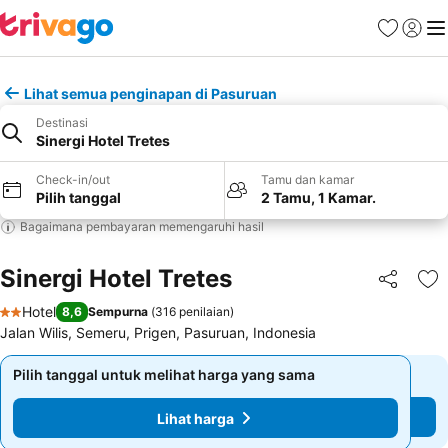
Favorit
Login
Me
Lihat semua penginapan di Pasuruan
Destinasi
Sinergi Hotel Tretes
Check-in/out
Tamu dan kamar
Pilih tanggal
2 Tamu, 1 Kamar.
Bagaimana pembayaran memengaruhi hasil
Sinergi Hotel Tretes
Bagikan
Ta
Hotel
8,6
Sempurna
(
316 penilaian
)
2 Bintang
Jalan Wilis, Semeru, Prigen, Pasuruan, Indonesia
Pilih tanggal untuk melihat harga yang sama
Pilih tanggal untuk melihat harga yang sama
Lihat harga
Lihat harga