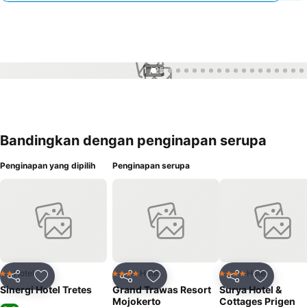
1 / 25
Bandingkan dengan penginapan serupa
Penginapan yang dipilih
Penginapan serupa
Hotel
Hotel
Hotel
2 Bintang
4 Bintang
4 Bintang
Bagikan
Tambahkan ke favorit
Bagikan
Tambahkan ke favorit
Bagikan
Tambahka
Sinergi Hotel Tretes
Grand Trawas Resort
Surya Hotel &
Mojokerto
Cottages Prigen