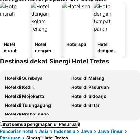
Hotel
Hotel
Hotel spa
Hotel
murah
dengan
dengan
kolam
tempat
Destinasi dekat Sinergi Hotel Tretes
renang
parkir
Hotel di Surabaya
Hotel di Malang
Hotel di Kediri
Hotel di Pasuruan
Hotel di Mojokerto
Hotel di Sidoarjo
Hotel di Tulungagung
Hotel di Blitar
Hotel di Probolinggo
Lihat semua penginapan di Pasuruan
Pencarian hotel
Asia
Indonesia
Jawa
Jawa Timur
Pasuruan
Sinergi Hotel Tretes