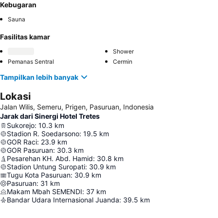
Kebugaran
Sauna
Fasilitas kamar
Shower
Pemanas Sentral
Cermin
Tampilkan lebih banyak
Lokasi
Jalan Wilis, Semeru, Prigen, Pasuruan, Indonesia
Jarak dari Sinergi Hotel Tretes
Sukorejo
:
10.3
km
Stadion R. Soedarsono
:
19.5
km
GOR Raci
:
23.9
km
GOR Pasuruan
:
30.3
km
Pesarehan KH. Abd. Hamid
:
30.8
km
Stadion Untung Suropati
:
30.9
km
Tugu Kota Pasuruan
:
30.9
km
Pasuruan
:
31
km
Makam Mbah SEMENDI
:
37
km
Bandar Udara Internasional Juanda
:
39.5
km