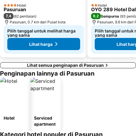
Hotel
Hotel
4 Bintang
2 Bintang
Pasuruan
OYO 289 Hotel Dal
7,4
9,2
(
62 penilaian
)
Sempurna
(
93 penil
Pasuruan, 0.7 km dari Pusat kota
Pasuruan, 9.6 km dari 
Pilih tanggal untuk melihat harga
Pilih tanggal untuk
yang sama
yang sama
Lihat harga
Lihat har
Lihat semua penginapan di Pasuruan
Penginapan lainnya di Pasuruan
Hotel
Serviced
apartment
Kategori hotel populer di Pasuruan