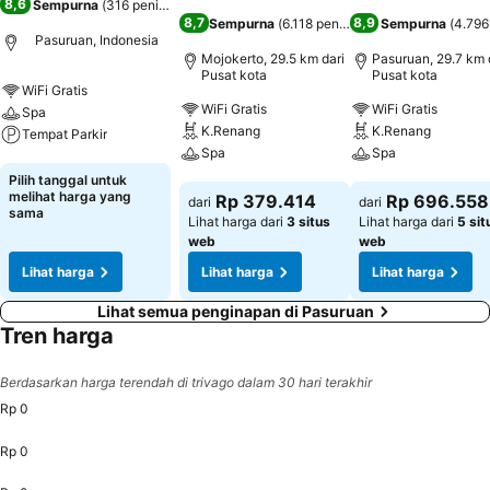
8,6
Sempurna
(
316 penilaian
)
8,7
8,9
Sempurna
(
6.118 penilaian
)
Sempurna
(
4.796
Pasuruan, Indonesia
Mojokerto, 29.5 km dari
Pasuruan, 29.7 km 
Pusat kota
Pusat kota
WiFi Gratis
WiFi Gratis
WiFi Gratis
Spa
K.Renang
K.Renang
Tempat Parkir
Spa
Spa
Lihat harga
Pilih tanggal untuk
Lihat harga
Lihat harga
melihat harga yang
Rp 379.414
Rp 696.558
dari
dari
sama
Lihat harga dari
3 situs
Lihat harga dari
5 sit
web
web
Lihat harga
Lihat harga
Lihat harga
Lihat semua penginapan di Pasuruan
Tren harga
Berdasarkan harga terendah di trivago dalam 30 hari terakhir
Rp 0
Rp 0