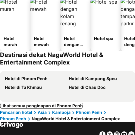
Hotel
Hotel
Hotel
Hotel spa
Hotel
murah
mewah
dengan
deng
kolam
temp
Destinasi dekat NagaWorld Hotel &
renang
parki
Entertainment Complex
Hotel di Phnom Penh
Hotel di Kampong Speu
Hotel di Ta Khmau
Hotel di Chau Doc
Lihat semua penginapan di Phnom Penh
Pencarian hotel
Asia
Kamboja
Phnom Penh
Phnom Penh
NagaWorld Hotel & Entertainment Complex
Facebook
Twitter
Insta
Yo