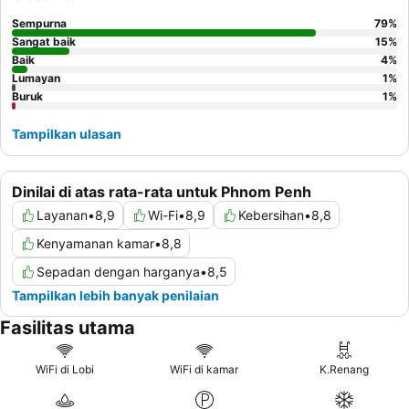
Sempurna
79
%
Sangat baik
15
%
Baik
4
%
Lumayan
1
%
Buruk
1
%
Tampilkan ulasan
Dinilai di atas rata-rata untuk Phnom Penh
Layanan
•
8,9
Wi-Fi
•
8,9
Kebersihan
•
8,8
Kenyamanan kamar
•
8,8
Sepadan dengan harganya
•
8,5
Tampilkan lebih banyak penilaian
Fasilitas utama
WiFi di Lobi
WiFi di kamar
K.Renang