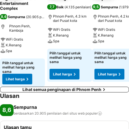
Entertainment
7,7
9,5
Baik
(
4.135 penilaian
)
Sempurna
(
1.979
Complex
Phnom Penh, 4.3 km
Phnom Penh, 4.2 
8,6
Sempurna
(
20.905 penilaian
)
dari Pusat kota
dari Pusat kota
Phnom Penh,
WiFi Gratis
WiFi Gratis
Kamboja
K.Renang
K.Renang
WiFi Gratis
Spa
Spa
K.Renang
Spa
Lihat harga
Lihat harga
Pilih tanggal untuk
Pilih tanggal untuk
melihat harga yang
melihat harga yang
Lihat harga
sama
sama
Pilih tanggal untuk
melihat harga yang
sama
Lihat harga
Lihat harga
Lihat harga
Lihat semua penginapan di Phnom Penh
Ulasan
Sempurna
8,6
berdasarkan 20.905 penilaian dari situs web
populer
Ulasan tamu