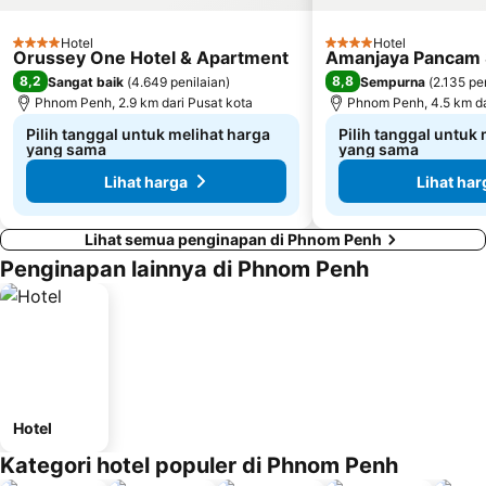
Hotel
Hotel
4 Bintang
4 Bintang
Orussey One Hotel & Apartment
Amanjaya Pancam S
8,2
8,8
Sangat baik
(
4.649 penilaian
)
Sempurna
(
2.135 pe
Phnom Penh, 2.9 km dari Pusat kota
Phnom Penh, 4.5 km da
Pilih tanggal untuk melihat harga
Pilih tanggal untuk
yang sama
yang sama
Lihat harga
Lihat har
Lihat semua penginapan di Phnom Penh
Penginapan lainnya di Phnom Penh
Hotel
Kategori hotel populer di Phnom Penh