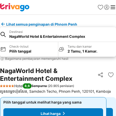
Favorit
Login
Me
Lihat semua penginapan di Phnom Penh
Destinasi
NagaWorld Hotel & Entertainment Complex
Check-in/out
Tamu dan kamar
Pilih tanggal
2 Tamu, 1 Kamar.
Bagaimana pembayaran memengaruhi hasil
NagaWorld Hotel &
Entertainment Complex
Bagikan
Ta
Hotel
8,6
Sempurna
(
20.905 penilaian
)
5 Bintang
សួនសម្ដេចហ៊ុនសែន, Samdech Techo, Phnom Penh, 120101, Kamboja
Pilih tanggal untuk melihat harga yang sama
Pilih tanggal untuk melihat harga yang sama
Lihat harga
Lihat harga