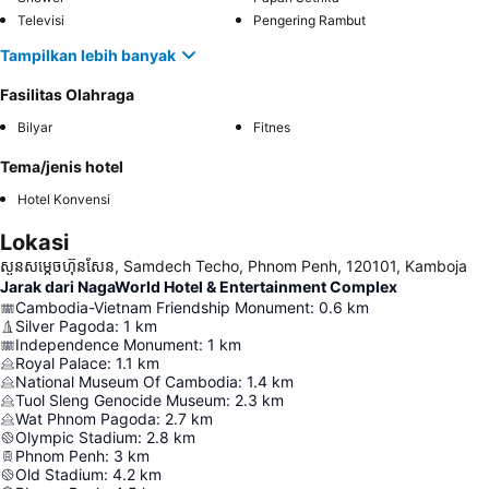
Televisi
Pengering Rambut
Tampilkan lebih banyak
Fasilitas Olahraga
Bilyar
Fitnes
Tema/jenis hotel
Hotel Konvensi
Lokasi
សួនសម្ដេចហ៊ុនសែន, Samdech Techo, Phnom Penh, 120101, Kamboja
Jarak dari NagaWorld Hotel & Entertainment Complex
Cambodia-Vietnam Friendship Monument
:
0.6
km
Silver Pagoda
:
1
km
Independence Monument
:
1
km
Royal Palace
:
1.1
km
National Museum Of Cambodia
:
1.4
km
Tuol Sleng Genocide Museum
:
2.3
km
Wat Phnom Pagoda
:
2.7
km
Olympic Stadium
:
2.8
km
Phnom Penh
:
3
km
Old Stadium
:
4.2
km