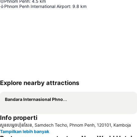
Phnom Penh
:
4.5
km
Phnom Penh International Airport
:
9.8
km
Explore nearby attractions
Perluas peta
Bandara Internasional Phnom Penh
Info properti
សួនសម្ដេចហ៊ុនសែន, Samdech Techo, Phnom Penh, 120101, Kamboja
Tampilkan lebih banyak