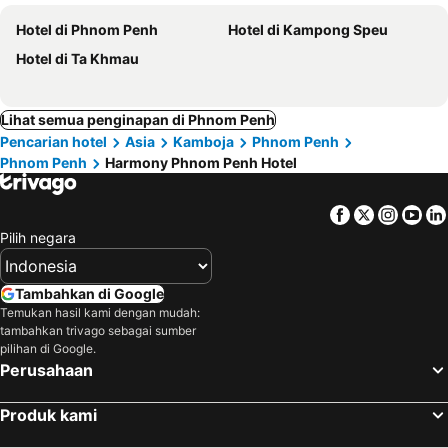
Hotel di Phnom Penh
Hotel di Kampong Speu
Hotel di Ta Khmau
Lihat semua penginapan di Phnom Penh
Pencarian hotel
Asia
Kamboja
Phnom Penh
Phnom Penh
Harmony Phnom Penh Hotel
Facebook
Twitter
Insta
Yo
Pilih negara
Tambahkan di Google
Temukan hasil kami dengan mudah:
tambahkan trivago sebagai sumber
pilihan di Google.
Perusahaan
Produk kami