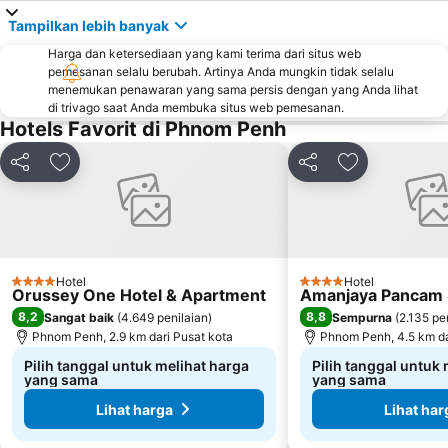
Tampilkan lebih banyak
Harga dan ketersediaan yang kami terima dari situs web
pemesanan selalu berubah. Artinya Anda mungkin tidak selalu
menemukan penawaran yang sama persis dengan yang Anda lihat
di trivago saat Anda membuka situs web pemesanan.
Hotels Favorit di Phnom Penh
Bagikan
Tambahkan ke favorit
Bagikan
Tambahkan ke
Hotel
Hotel
4 Bintang
4 Bintang
Orussey One Hotel & Apartment
Amanjaya Pancam S
8,2
8,8
Sangat baik
(
4.649 penilaian
)
Sempurna
(
2.135 pe
Phnom Penh, 2.9 km dari Pusat kota
Phnom Penh, 4.5 km da
Pilih tanggal untuk melihat harga
Pilih tanggal untuk
yang sama
yang sama
Lihat harga
Lihat har