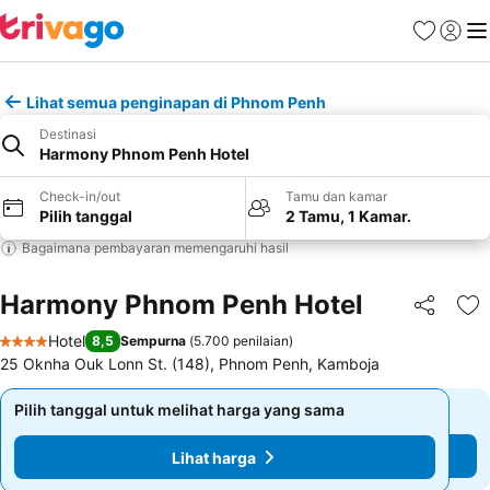
Favorit
Login
Me
Lihat semua penginapan di Phnom Penh
Destinasi
Harmony Phnom Penh Hotel
Check-in/out
Tamu dan kamar
Pilih tanggal
2 Tamu, 1 Kamar.
Bagaimana pembayaran memengaruhi hasil
Harmony Phnom Penh Hotel
Bagikan
Ta
Hotel
8,5
Sempurna
(
5.700 penilaian
)
4 Bintang
25 Oknha Ouk Lonn St. (148), Phnom Penh, Kamboja
Pilih tanggal untuk melihat harga yang sama
Pilih tanggal untuk melihat harga yang sama
Lihat harga
Lihat harga