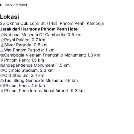
Parkir difabel
Lokasi
25 Oknha Ouk Lonn St. (148), Phnom Penh, Kamboja
Jarak dari Harmony Phnom Penh Hotel
National Museum Of Cambodia
:
0.5
km
Royal Palace
:
0.7
km
Silver Pagoda
:
0.8
km
Wat Phnom Pagoda
:
1
km
Cambodia-Vietnam Friendship Monument
:
1.3
km
Phnom Penh
:
1.5
km
Independence Monument
:
1.5
km
Olympic Stadium
:
2.3
km
Old Stadium
:
2.4
km
Tuol Sleng Genocide Museum
:
2.6
km
Phnom Penh
:
4.5
km
Phnom Penh International Airport
:
9.3
km