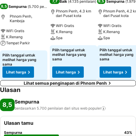
7,7
9,5
Baik
(
4.135 penilaian
)
Sempurna
(
1.979
8,5
Sempurna
(
5.700 penilaian
)
Phnom Penh, 4.3 km
Phnom Penh, 4.2 
dari Pusat kota
dari Pusat kota
Phnom Penh,
Kamboja
WiFi Gratis
WiFi Gratis
WiFi Gratis
K.Renang
K.Renang
K.Renang
Spa
Spa
Tempat Parkir
Pilih tanggal untuk
Pilih tanggal untuk
melihat harga yang
melihat harga yang
Pilih tanggal untuk
sama
sama
melihat harga yang
sama
Lihat harga
Lihat harga
Lihat harga
Lihat semua penginapan di Phnom Penh
Ulasan
Sempurna
8,5
berdasarkan 5.700 penilaian dari situs web
populer
Ulasan tamu
Sempurna
43
%