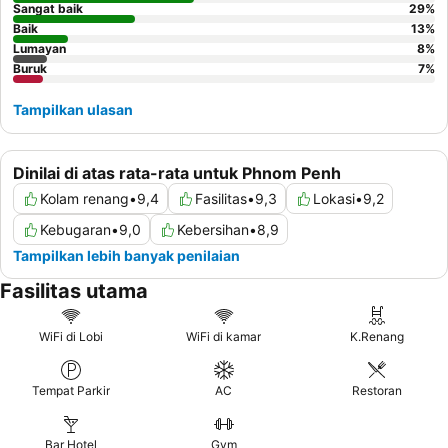
Sangat baik
29
%
Baik
13
%
Lumayan
8
%
Buruk
7
%
Tampilkan ulasan
Dinilai di atas rata-rata untuk Phnom Penh
Kolam renang
•
9,4
Fasilitas
•
9,3
Lokasi
•
9,2
Kebugaran
•
9,0
Kebersihan
•
8,9
Tampilkan lebih banyak penilaian
Fasilitas utama
WiFi di Lobi
WiFi di kamar
K.Renang
Tempat Parkir
AC
Restoran
Bar Hotel
Gym