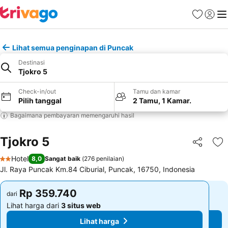
Favorit
Login
Me
Lihat semua penginapan di Puncak
Destinasi
Tjokro 5
Check-in/out
Tamu dan kamar
Pilih tanggal
2 Tamu, 1 Kamar.
Bagaimana pembayaran memengaruhi hasil
Tjokro 5
Bagikan
Ta
Hotel
8,0
Sangat baik
(
276 penilaian
)
2 Bintang
Jl. Raya Puncak Km.84 Ciburial, Puncak, 16750, Indonesia
Rp 359.740
Rp 359.740
dari
dari
Lihat harga dari
3 situs web
Lihat harga dari
3 situs web
Lihat harga
Lihat harga