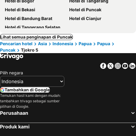
Hotel di Bogor
Hotel di Tangerang
Hotel di Bekasi
Hotel di Puncak
Hotel di Bandung Barat
Hotel di Cianjur
Hotel di Tangerang Selatan
Lihat semua penginapan di Puncak
Pencarian hotel
Asia
Indonesia
Papua
Papua
Puncak
Tjokro 5
Facebook
Twitter
Insta
Yo
Pilih negara
Tambahkan di Google
Temukan hasil kami dengan mudah:
tambahkan trivago sebagai sumber
pilihan di Google.
Perusahaan
Produk kami