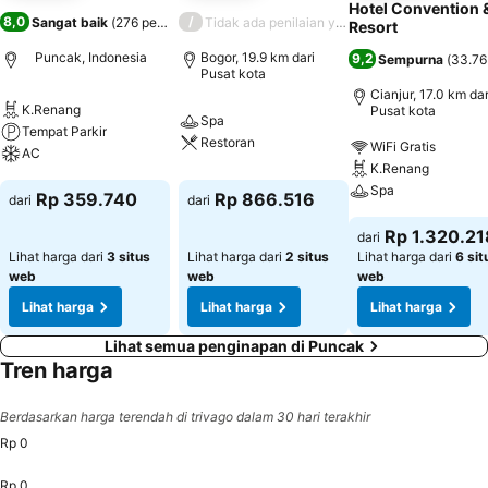
Hotel Convention 
8,0
/
Sangat baik
(
276 penilaian
)
Tidak ada penilaian yang tersedia
Resort
Puncak, Indonesia
Bogor, 19.9 km dari
9,2
Sempurna
(
33.76
Pusat kota
Cianjur, 17.0 km dar
K.Renang
Pusat kota
Spa
Tempat Parkir
Restoran
WiFi Gratis
AC
K.Renang
Spa
Rp 359.740
Rp 866.516
dari
dari
Rp 1.320.21
dari
Lihat harga dari
3 situs
Lihat harga dari
2 situs
Lihat harga dari
6 sit
web
web
web
Lihat harga
Lihat harga
Lihat harga
Lihat semua penginapan di Puncak
Tren harga
Berdasarkan harga terendah di trivago dalam 30 hari terakhir
Rp 0
Rp 0