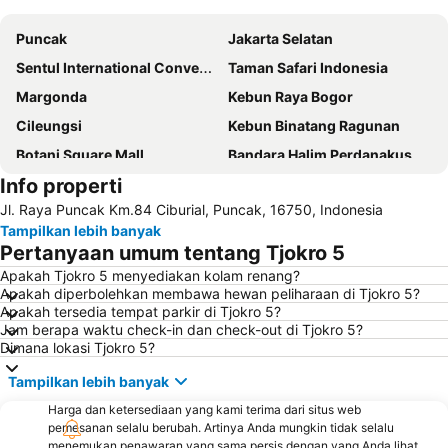
Puncak
Jakarta Selatan
Sentul International Convention Center
Taman Safari Indonesia
Margonda
Kebun Raya Bogor
Cileungsi
Kebun Binatang Ragunan
Botani Square Mall
Bandara Halim Perdanakusuma
Info properti
Circuit Sentul International
Kebun Raya Bogor
Jl. Raya Puncak Km.84 Ciburial, Puncak, 16750, Indonesia
Jungleland
Institut Pertanian Bogor (IPB)
Tampilkan lebih banyak
Fatmawati Golf Course
Mall Pondok Indah I & II
Pertanyaan umum tentang Tjokro 5
Gunung Salak
Ciloto
Apakah Tjokro 5 menyediakan kolam renang?
Apakah diperbolehkan membawa hewan peliharaan di Tjokro 5?
Gunung Mas Wisata Agro
Curug Luhur
Apakah tersedia tempat parkir di Tjokro 5?
Gandaria City
Pondok Indah Golf & Country Club
Jam berapa waktu check-in dan check-out di Tjokro 5?
Dimana lokasi Tjokro 5?
Cikampek
Curug Cigamea
Tampilkan lebih banyak
Kalideres
Kramat Jati Indah Plaza
Harga dan ketersediaan yang kami terima dari situs web
Kalibata Plaza
Botani Square
pemesanan selalu berubah. Artinya Anda mungkin tidak selalu
Taman Rekreasi Danau Lido
Bogor Trade Mall
menemukan penawaran yang sama persis dengan yang Anda lihat