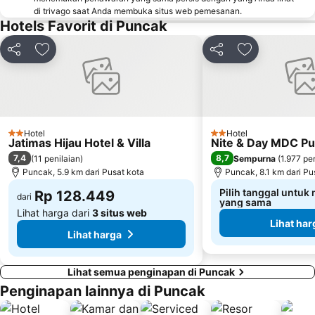
di trivago saat Anda membuka situs web pemesanan.
Cimanggis
Royale Jakarta Golf Club
Hotels Favorit di Puncak
Istana Bogor
International Sports Club of Indonesia
Bagikan
Tambahkan ke favorit
Bagikan
Tambahkan ke
Hotel
Hotel
2 Bintang
2 Bintang
Jatimas Hijau Hotel & Villa
Nite & Day MDC Pu
7,4
8,7
(
11 penilaian
)
Sempurna
(
1.977 pe
Puncak, 5.9 km dari Pusat kota
Puncak, 8.1 km dari Pu
Pilih tanggal untuk
Rp 128.449
dari
yang sama
Lihat harga dari
3 situs web
Lihat har
Lihat harga
Lihat semua penginapan di Puncak
Penginapan lainnya di Puncak