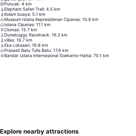
Puncak
:
4
km
Elephant Safari Trail
:
4.5
km
Kolam buaya
:
5.1
km
Museum Istana Kepresidenan Cipanas
:
10.8
km
Istana Cipanas
:
11.1
km
Ciomas
:
15.7
km
Dunebuggy Racetrack
:
16.2
km
villas
:
16.7
km
Eka Lokasari
:
16.8
km
Prasasti Batu Tulis Batu
:
17.6
km
Bandar Udara Internasional Soekarno-Hatta
:
70.1
km
Explore nearby attractions
Perluas peta