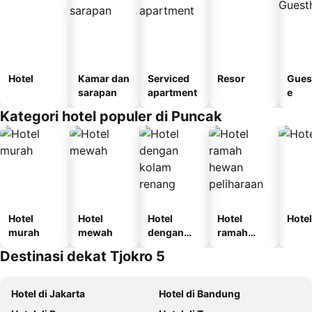
Hotel
Kamar dan
Serviced
Resor
Gues
sarapan
apartment
e
Kategori hotel populer di Puncak
Hotel
Hotel
Hotel
Hotel
Hotel
murah
mewah
dengan
ramah
kolam
hewan
Destinasi dekat Tjokro 5
renang
peliharaan
Hotel di Jakarta
Hotel di Bandung