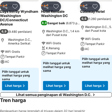
Hotel
Hotel
Hotel
3 Bintang
3 Bintang
2 Bintang
Bagikan
Tambahkan ke favorit
Bagikan
Tambahkan ke favorit
Bagikan
Tambahka
Days Inn by Wyndham
Hotel Rendale
Gateway Hotel
Washington
Washington DC
6,6
(
1.260 penilaian
)
DC/Connecticut
8,0
Sangat baik
(
6.873 penilaian
)
Avenue
Washington D.C., 5
dari Pusat kota
Washington D.C., 1.4 km
6,9
(
9.480 penilaian
)
dari Pusat kota
WiFi Gratis
Washington D.C.,
WiFi Gratis
Amerika Serikat
Tempat Parkir
K.Renang
AC
WiFi Gratis
Tempat Parkir
Tempat Parkir
Pilih tanggal untuk
AC
melihat harga yang
Pilih tanggal untuk
sama
melihat harga yang
sama
Pilih tanggal untuk
melihat harga yang
sama
Lihat harga
Lihat harga
Lihat harga
Lihat semua penginapan di Washington D.C.
Tren harga
Berdasarkan harga terendah di trivago dalam 30 hari terakhir