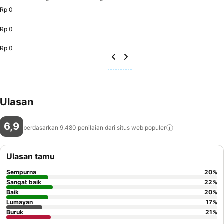
Rp 0
Rp 0
Rp 0
Ulasan
6,9
berdasarkan 9.480 penilaian dari situs web
populer
Ulasan tamu
Sempurna
20
%
Sangat baik
22
%
Baik
20
%
Lumayan
17
%
Buruk
21
%