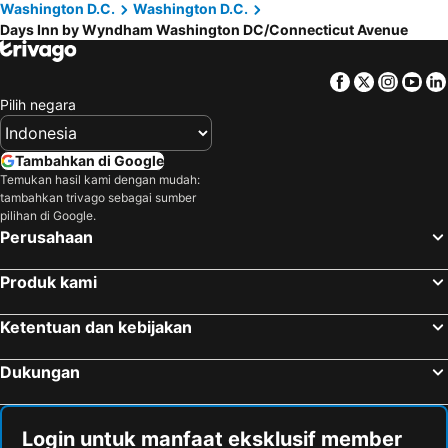
Washington D.C.
Washington D.C.
Days Inn by Wyndham Washington DC/Connecticut Avenue
Facebook
Twitter
Insta
Yo
Pilih negara
Tambahkan di Google
Temukan hasil kami dengan mudah:
tambahkan trivago sebagai sumber
pilihan di Google.
Perusahaan
Produk kami
Ketentuan dan kebijakan
Dukungan
Login untuk manfaat eksklusif member