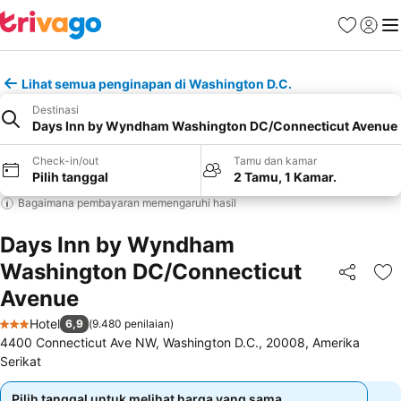
Favorit
Login
Me
Lihat semua penginapan di Washington D.C.
Destinasi
Days Inn by Wyndham Washington DC/Connecticut Avenue
Check-in/out
Tamu dan kamar
Pilih tanggal
2 Tamu, 1 Kamar.
Bagaimana pembayaran memengaruhi hasil
Days Inn by Wyndham
Washington DC/Connecticut
Bagikan
Ta
Avenue
Hotel
6,9
(
9.480 penilaian
)
3 Bintang
4400 Connecticut Ave NW, Washington D.C., 20008, Amerika
Serikat
Pilih tanggal untuk melihat harga yang sama
Pilih tanggal untuk melihat harga yang sama