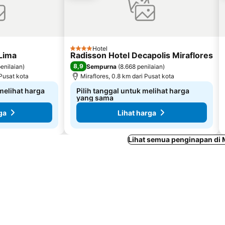
Hotel
4 Bintang
 Lima
Radisson Hotel Decapolis Miraflores
8,9
enilaian
)
Sempurna
(
8.668 penilaian
)
 Pusat kota
Miraflores, 0.8 km dari Pusat kota
 melihat harga
Pilih tanggal untuk melihat harga
yang sama
ga
Lihat harga
Lihat semua penginapan di 