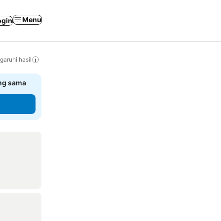
Menu
ogin
ruhi hasil
ang sama