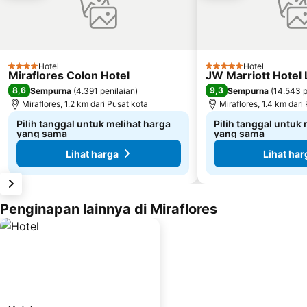
Hotel
Hotel
4 Bintang
5 Bintang
Miraflores Colon Hotel
JW Marriott Hotel
8,6
9,3
Sempurna
(
4.391 penilaian
)
Sempurna
(
14.543 p
Miraflores, 1.2 km dari Pusat kota
Miraflores, 1.4 km dari
Pilih tanggal untuk melihat harga
Pilih tanggal untuk
yang sama
yang sama
Lihat harga
Lihat har
Penginapan lainnya di Miraflores