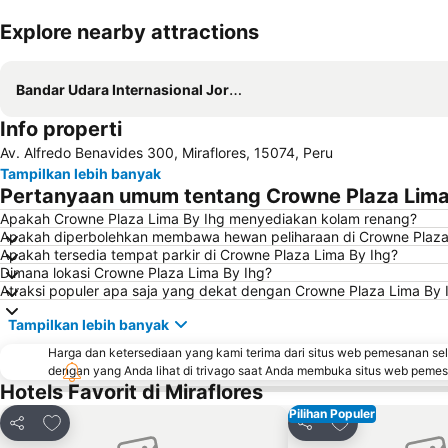
Explore nearby attractions
Bandar Udara Internasional Jorge Chavez
Info properti
Av. Alfredo Benavides 300, Miraflores, 15074, Peru
Tampilkan lebih banyak
Pertanyaan umum tentang Crowne Plaza Lima
Apakah Crowne Plaza Lima By Ihg menyediakan kolam renang?
Apakah diperbolehkan membawa hewan peliharaan di Crowne Plaza
Apakah tersedia tempat parkir di Crowne Plaza Lima By Ihg?
Dimana lokasi Crowne Plaza Lima By Ihg?
Atraksi populer apa saja yang dekat dengan Crowne Plaza Lima By 
Tampilkan lebih banyak
Harga dan ketersediaan yang kami terima dari situs web pemesanan se
dengan yang Anda lihat di trivago saat Anda membuka situs web peme
Hotels Favorit di Miraflores
Pilihan Populer
Tambahkan ke favorit
Tambahkan ke f
Bagikan
Bagikan