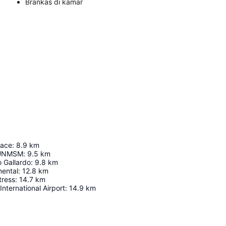
Brankas di kamar
lace
:
8.9
km
a UNMSM
:
9.5
km
o Gallardo
:
9.8
km
ental
:
12.8
km
tress
:
14.7
km
nternational Airport
:
14.9
km