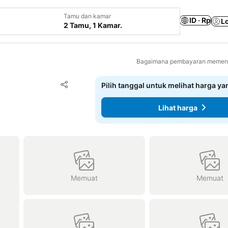
Tamu dan kamar
ID · Rp
L
2 Tamu, 1 Kamar.
Bagaimana pembayaran memenga
Tambahkan ke favorit
Pilih tanggal untuk melihat harga y
Bagikan
Lihat harga
Memuat
Memuat