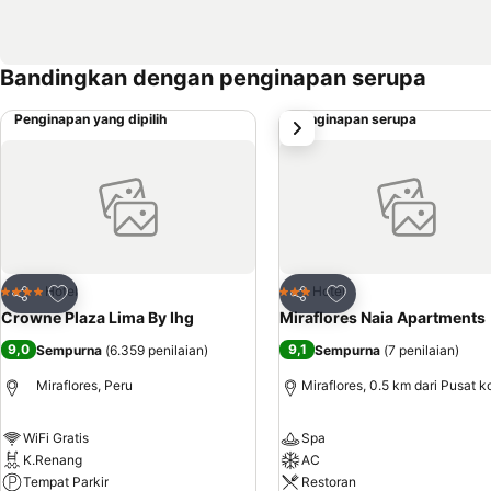
Bandingkan dengan penginapan serupa
Penginapan yang dipilih
Penginapan serupa
Selanjutnya
Tambahkan ke favorit
Tambahkan ke favor
Hotel
Hotel
4 Bintang
3 Bintang
Bagikan
Bagikan
Crowne Plaza Lima By Ihg
Miraflores Naia Apartments
9,0
9,1
Sempurna
(
6.359 penilaian
)
Sempurna
(
7 penilaian
)
Miraflores, Peru
Miraflores, 0.5 km dari Pusat k
WiFi Gratis
Spa
K.Renang
AC
Tempat Parkir
Restoran