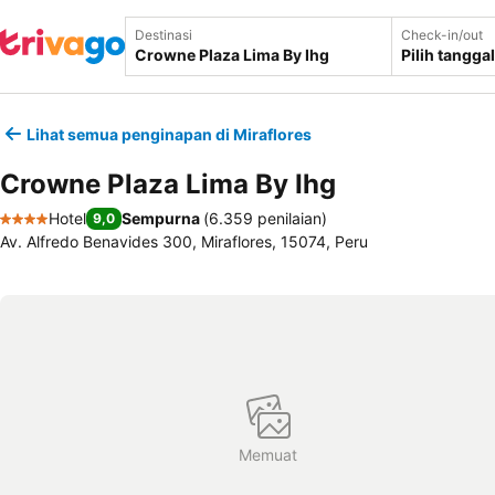
Destinasi
Check-in/out
Pilih tanggal
Lihat semua penginapan di Miraflores
Crowne Plaza Lima By Ihg
Hotel
Sempurna
(
6.359 penilaian
)
9,0
4 Bintang
Av. Alfredo Benavides 300, Miraflores, 15074, Peru
Memuat