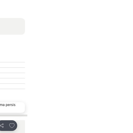
ma persis
Tambahkan ke favorit
Tambahkan ke fa
Bagikan
Bagikan