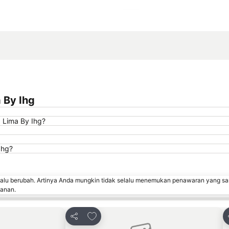
Perluas peta
 By Ihg
 Lima By Ihg?
Ihg?
lalu berubah. Artinya Anda mungkin tidak selalu menemukan penawaran yang sa
sanan.
avorit
Tambahkan ke favorit
Bagikan