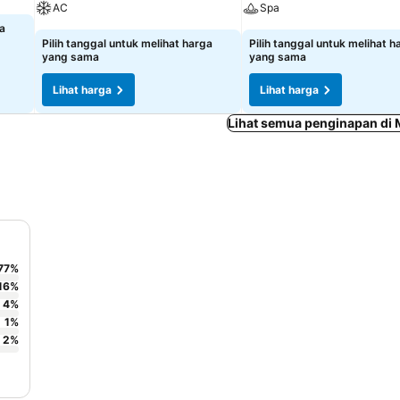
AC
Spa
ga
Pilih tanggal untuk melihat harga
Pilih tanggal untuk melihat h
yang sama
yang sama
Lihat harga
Lihat harga
Lihat semua penginapan di 
77
%
16
%
4
%
1
%
2
%