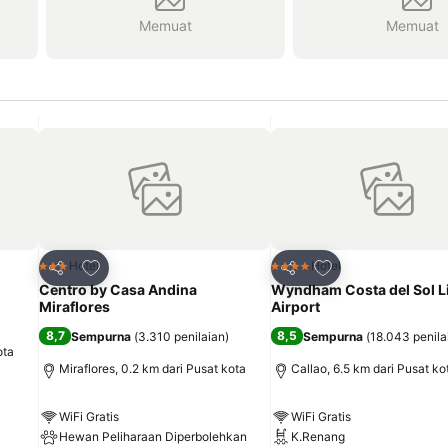
Memuat
Memuat
it
Tambahkan ke favorit
Tambahkan ke fav
Hotel
Hotel
3 Bintang
4 Bintang
Bagikan
Bagikan
Centro by Casa Andina
Wyndham Costa del Sol L
Miraflores
Airport
8,7
8,5
Sempurna
(
3.310 penilaian
)
Sempurna
(
18.043 penila
ota
Miraflores, 0.2 km dari Pusat kota
Callao, 6.5 km dari Pusat ko
WiFi Gratis
WiFi Gratis
Hewan Peliharaan Diperbolehkan
K.Renang