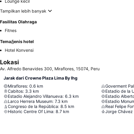
Lounge kecil
Tampilkan lebih banyak
Fasilitas Olahraga
Fitnes
Tema/jenis hotel
Hotel Konvensi
Lokasi
Av. Alfredo Benavides 300, Miraflores, 15074, Peru
Jarak dari Crowne Plaza Lima By Ihg
Miraflores
:
0.6
km
Goverment Pa
Cabitos
:
3.3
km
Estadio de l
Estadio Alejandro Villanueva
:
6.3
km
Estadio Albert
Larco Herrera Museum
:
7.3
km
Estadio Monum
Congreso de la República
:
8.5
km
Real Felipe For
Historic Centre Of Lima
:
8.7
km
Jorge Chávez I