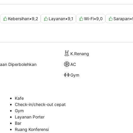
Kebersihan
•
9,2
Layanan
•
9,1
Wi-Fi
•
9,0
Sarapan
•
K.Renang
raan Diperbolehkan
AC
Gym
Kafe
Check-in/check-out cepat
Gym
Layanan Porter
Bar
Ruang Konferensi