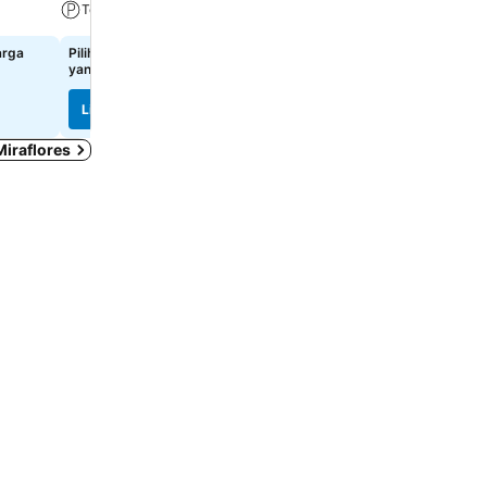
Tempat Parkir
Pilih tanggal untuk meliha
yang sama
arga
Pilih tanggal untuk melihat harga
yang sama
Lihat harga
Lihat harga
Miraflores