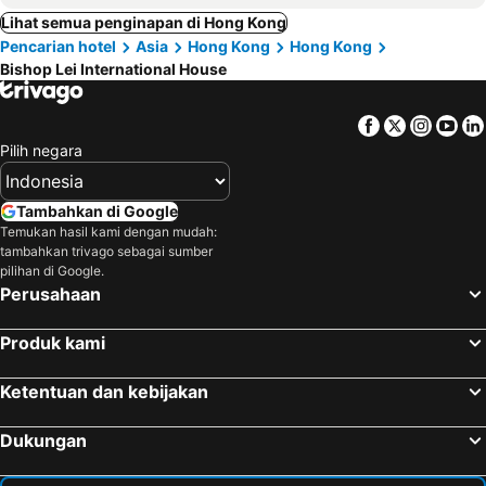
Lihat semua penginapan di Hong Kong
Pencarian hotel
Asia
Hong Kong
Hong Kong
Bishop Lei International House
Facebook
Twitter
Insta
Yo
Pilih negara
Tambahkan di Google
Temukan hasil kami dengan mudah:
tambahkan trivago sebagai sumber
pilihan di Google.
Perusahaan
Produk kami
Ketentuan dan kebijakan
Dukungan