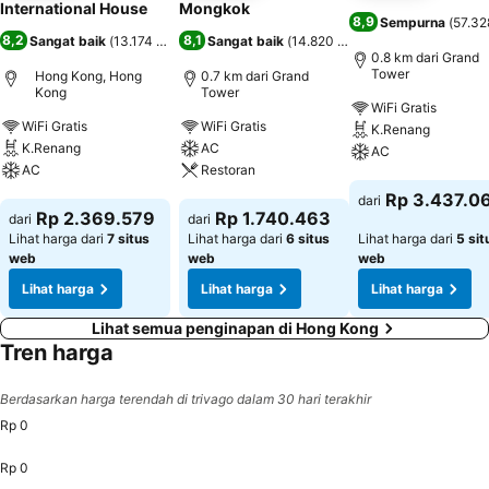
International House
Mongkok
8,9
Sempurna
(
57.32
8,2
8,1
Sangat baik
(
13.174 penilaian
Sangat baik
)
(
14.820 penilaian
)
0.8 km dari Grand
Tower
Hong Kong, Hong
0.7 km dari Grand
Kong
Tower
WiFi Gratis
WiFi Gratis
WiFi Gratis
K.Renang
K.Renang
AC
AC
AC
Restoran
Lihat harga
Rp 3.437.0
dari
Lihat harga
Lihat harga
Rp 2.369.579
Rp 1.740.463
dari
dari
Lihat harga dari
7 situs
Lihat harga dari
6 situs
Lihat harga dari
5 sit
web
web
web
Lihat harga
Lihat harga
Lihat harga
Lihat semua penginapan di Hong Kong
Tren harga
Berdasarkan harga terendah di trivago dalam 30 hari terakhir
Rp 0
Rp 0