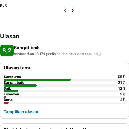
Rp 0
Ulasan
Sangat baik
8,2
berdasarkan 13.174 penilaian dari situs web
populer
Ulasan tamu
Sempurna
55
%
Sangat baik
27
%
Baik
12
%
Lumayan
2
%
Buruk
4
%
Tampilkan ulasan