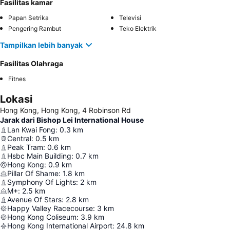
Fasilitas kamar
Papan Setrika
Televisi
Pengering Rambut
Teko Elektrik
Tampilkan lebih banyak
Fasilitas Olahraga
Fitnes
Lokasi
Hong Kong, Hong Kong, 4 Robinson Rd
Jarak dari Bishop Lei International House
Lan Kwai Fong
:
0.3
km
Central
:
0.5
km
Peak Tram
:
0.6
km
Hsbc Main Building
:
0.7
km
Hong Kong
:
0.9
km
Pillar Of Shame
:
1.8
km
Symphony Of Lights
:
2
km
M+
:
2.5
km
Avenue Of Stars
:
2.8
km
Happy Valley Racecourse
:
3
km
Hong Kong Coliseum
:
3.9
km
Hong Kong International Airport
:
24.8
km