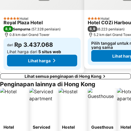
Victoria Harbour
Mong Kok East Metro Station
Sham Shui Po District
Lai Chi Kok Metro Station
Hotel
Hotel
University Metro Station
Tung Chung
5 Bintang
4 Bintang
Royal Plaza Hotel
Hotel COZi Harbou
Ngong Ping Cable Car
Tuen Mun
8,9
6,9
Sempurna
(
57.328 penilaian
)
(
6.223 penilaian
)
0.8 km dari Grand Tower
5.2 km dari Grand Tow
Pilih tanggal untuk
Rp 3.437.068
dari
yang sama
Lihat harga dari
5 situs web
Lihat har
Lihat harga
Lihat semua penginapan di Hong Kong
Penginapan lainnya di Hong Kong
Hotel
Serviced
Hostel
Guesthous
Hotel