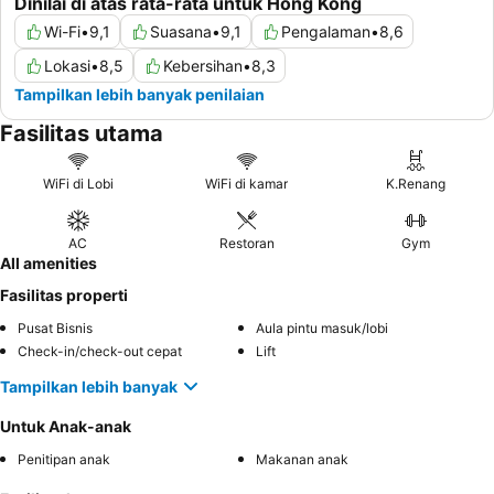
Dinilai di atas rata-rata untuk Hong Kong
Wi-Fi
•
9,1
Suasana
•
9,1
Pengalaman
•
8,6
Lokasi
•
8,5
Kebersihan
•
8,3
Tampilkan lebih banyak penilaian
Fasilitas utama
WiFi di Lobi
WiFi di kamar
K.Renang
AC
Restoran
Gym
All amenities
Fasilitas properti
Pusat Bisnis
Aula pintu masuk/lobi
Check-in/check-out cepat
Lift
Tampilkan lebih banyak
Untuk Anak-anak
Penitipan anak
Makanan anak