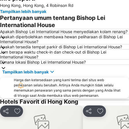
Hong Kong, Hong Kong, 4 Robinson Rd
Central Metro Station
HKU Metro Station
Tampilkan lebih banyak
MTR - Mass Transit Railway
Tuen Mun
Pertanyaan umum tentang Bishop Lei
Kowloon Metro Station
Langham Place
International House
Kowloon Station
Jordan Metro Station
Apakah Bishop Lei International House menyediakan kolam renang?
Apakah diperbolehkan membawa hewan peliharaan di Bishop Lei
Mong Kok Metro Station
Distrik Luohu
International House?
Apakah tersedia tempat parkir di Bishop Lei International House?
Balai Sidang Honk Kong
Tsuen Wan
Jam berapa waktu check-in dan check-out di Bishop Lei
LOHAS Park Metro Station
Splendid China and China Folk Culture Village
International House?
Dimana lokasi Bishop Lei International House?
Admiralty Metro Station
Nathan Road
Tampilkan lebih banyak
North Point Metro Station
Luohu border crossing
Harga dan ketersediaan yang kami terima dari situs web
Nanshan District
Bao''an District
pemesanan selalu berubah. Artinya Anda mungkin tidak selalu
Hong Kong Metro Station
The Peak Hong Kong
menemukan penawaran yang sama persis dengan yang Anda lihat
di trivago saat Anda membuka situs web pemesanan.
Sheung Wan Metro Station
Pacific Place Hong Kong
Hotels Favorit di Hong Kong
Yau Ma Tei Metro Station
Tung Chung Metro Station
Bagikan
Tambahkan ke favorit
Bagikan
Tambahkan ke
Futian border crossing
Luohu Port
The University of Hong Kong
The Royal Garden Chinese Restaurant