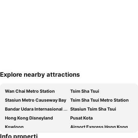
Explore nearby attractions
Perluas peta
Wan Chai Metro Station
Tsim Sha Tsui
Stasiun Metro Causeway Bay
Tsim Sha Tsui Metro Station
Bandar Udara Internasional Hong Kong
Stasiun Tsim Sha Tsui
Hong Kong Disneyland
Pusat Kota
Kowloon
Airport Express Hong Kong
Info properti
Distrik Futian
Hong Kong Island