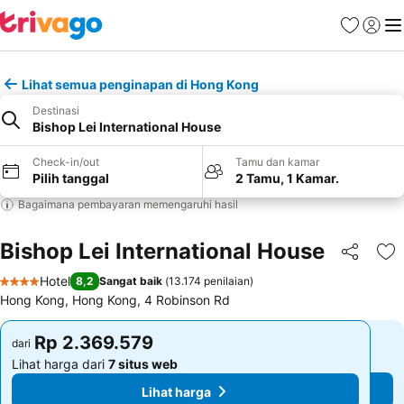
Favorit
Login
Me
Lihat semua penginapan di Hong Kong
Destinasi
Bishop Lei International House
Check-in/out
Tamu dan kamar
Pilih tanggal
2 Tamu, 1 Kamar.
Bagaimana pembayaran memengaruhi hasil
Bishop Lei International House
Bagikan
Ta
Hotel
8,2
Sangat baik
(
13.174 penilaian
)
4 Bintang
Hong Kong, Hong Kong, 4 Robinson Rd
Rp 2.369.579
Rp 2.369.579
dari
dari
Lihat harga dari
7 situs web
Lihat harga dari
7 situs web
Lihat harga
Lihat harga