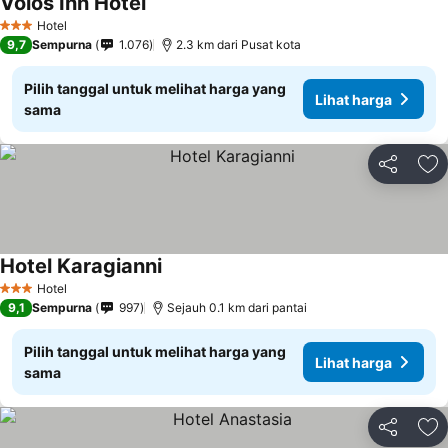
Volos Inn Hotel
Hotel
3 Bintang
9,7
Sempurna
1.076
2.3 km dari Pusat kota
Pilih tanggal untuk melihat harga yang
Lihat harga
sama
Bagikan
Ta
Hotel Karagianni
Hotel
3 Bintang
9,1
Sempurna
997
Sejauh 0.1 km dari pantai
Pilih tanggal untuk melihat harga yang
Lihat harga
sama
Bagikan
Ta