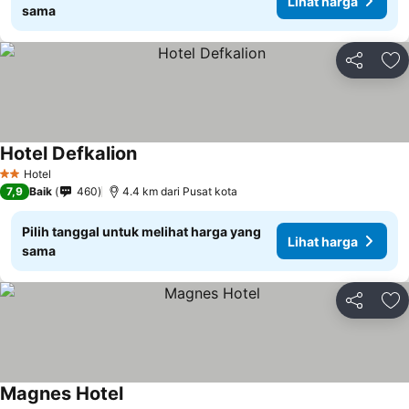
Lihat harga
sama
Bagikan
Ta
Hotel Defkalion
Hotel
2 Bintang
7,9
Baik
460
4.4 km dari Pusat kota
Pilih tanggal untuk melihat harga yang
Lihat harga
sama
Bagikan
Ta
Magnes Hotel