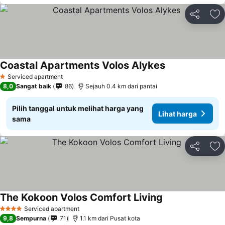
Bagikan
Ta
Coastal Apartments Volos Alykes
Serviced apartment
1 Bintang
8,0
Sangat baik
86
Sejauh 0.4 km dari pantai
Pilih tanggal untuk melihat harga yang
Lihat harga
sama
Bagikan
Ta
The Kokoon Volos Comfort Living
Serviced apartment
4 Bintang
9,8
Sempurna
71
1.1 km dari Pusat kota