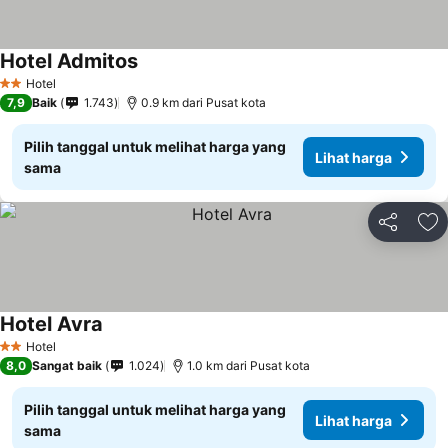
Hotel Admitos
Hotel
2 Bintang
7,9
Baik
1.743
0.9 km dari Pusat kota
Pilih tanggal untuk melihat harga yang
Lihat harga
sama
Bagikan
Ta
Hotel Avra
Hotel
2 Bintang
8,0
Sangat baik
1.024
1.0 km dari Pusat kota
Pilih tanggal untuk melihat harga yang
Lihat harga
sama