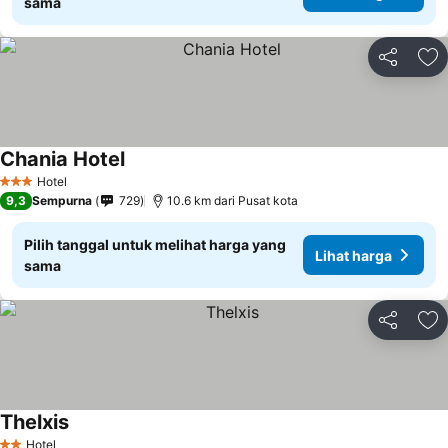
sama
Bagikan
Ta
Chania Hotel
Hotel
3 Bintang
9,3
Sempurna
729
10.6 km dari Pusat kota
Pilih tanggal untuk melihat harga yang
Lihat harga
sama
Bagikan
Ta
Thelxis
Hotel