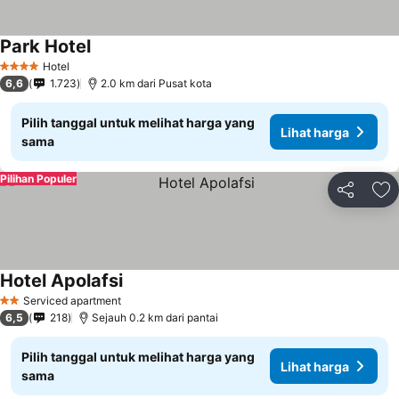
Park Hotel
Hotel
4 Bintang
6,6
1.723
2.0 km dari Pusat kota
Pilih tanggal untuk melihat harga yang
Lihat harga
sama
Pilihan Populer
Bagikan
Ta
Hotel Apolafsi
Serviced apartment
2 Bintang
6,5
218
Sejauh 0.2 km dari pantai
Pilih tanggal untuk melihat harga yang
Lihat harga
sama