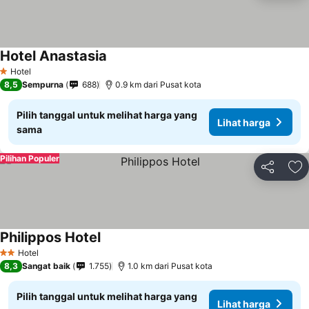
Hotel Anastasia
Hotel
1 Bintang
8,5
Sempurna
688
0.9 km dari Pusat kota
Pilih tanggal untuk melihat harga yang
Lihat harga
sama
Pilihan Populer
Bagikan
Ta
Philippos Hotel
Hotel
2 Bintang
8,3
Sangat baik
1.755
1.0 km dari Pusat kota
Pilih tanggal untuk melihat harga yang
Lihat harga