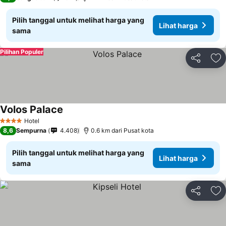
Pilih tanggal untuk melihat harga yang
Lihat harga
sama
Pilihan Populer
Bagikan
Ta
Volos Palace
Hotel
4 Bintang
8,6
Sempurna
4.408
0.6 km dari Pusat kota
Pilih tanggal untuk melihat harga yang
Lihat harga
sama
Bagikan
Ta