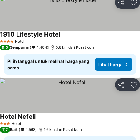
Bagikan
Ta
1910 Lifestyle Hotel
Hotel
4 Bintang
9,3
Sempurna
1.404
0.8 km dari Pusat kota
Pilih tanggal untuk melihat harga yang
Lihat harga
sama
Bagikan
Ta
Hotel Nefeli
Hotel
3 Bintang
7,7
Baik
1.568
1.6 km dari Pusat kota