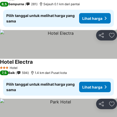
2 Bintang
8,5
Sempurna
281
Sejauh 0.1 km dari pantai
Pilih tanggal untuk melihat harga yang
Lihat harga
sama
Bagikan
Ta
Hotel Electra
Hotel
3 Bintang
7,5
Baik
594
1.4 km dari Pusat kota
Pilih tanggal untuk melihat harga yang
Lihat harga
sama
Bagikan
Ta