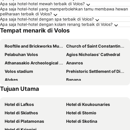
Apa saja hotel-hotel mewah terbaik di Volos?
Apa saja hotel-hotel yang memperbolehkan tamu membawa hewan
peliharaan terbaik di Volos?
Apa saja hotel-hotel dengan spa terbaik di Volos?
Apa saja hotel-hotel dengan kolam renang terbaik di Volos?
Tempat menarik di Volos
Rooftile and Brickworks Museum N & S Tsalapatas
Church of Saint Constantine & Helen
Pelabuhan Volos
Agios Nicholaos' Cathedral
Athanasakio Archeological Museum
Anavros
Volos stadium
Prehistoric Settlement of Dimini
Alykes
Banana
Tujuan Utama
Traditional settlement of Vyzitsa
Floricas
Paltsi
Τroulos
Hotel di Lafkos
Hotel di Koukounaries
Agiokampos
Mikro
Hotel di Skiathos
Hotel di Stomio
Pteleos
Lake Strofilia Wetland
Hotel di Platamonas
Hotel di Skotina
Hotel di Kriopigi