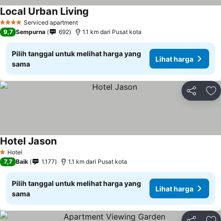
Local Urban Living
Serviced apartment
4 Bintang
9,7
Sempurna
692
1.1 km dari Pusat kota
Pilih tanggal untuk melihat harga yang
Lihat harga
sama
Bagikan
Ta
Hotel Jason
Hotel
1 Bintang
7,7
Baik
1.177
1.1 km dari Pusat kota
Pilih tanggal untuk melihat harga yang
Lihat harga
sama