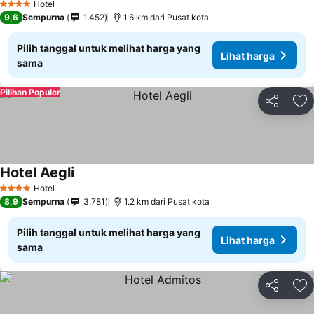
Hotel
4 Bintang
9,6
Sempurna
1.452
1.6 km dari Pusat kota
Pilih tanggal untuk melihat harga yang
Lihat harga
sama
Pilihan Populer
Bagikan
Ta
Hotel Aegli
Hotel
4 Bintang
8,9
Sempurna
3.781
1.2 km dari Pusat kota
Pilih tanggal untuk melihat harga yang
Lihat harga
sama
Bagikan
Ta