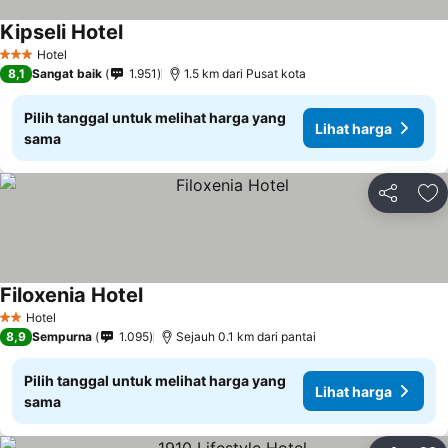
Kipseli Hotel
Hotel
3 Bintang
8,1
Sangat baik
1.951
1.5 km dari Pusat kota
Pilih tanggal untuk melihat harga yang
Lihat harga
sama
Bagikan
Ta
Filoxenia Hotel
Hotel
2 Bintang
8,9
Sempurna
1.095
Sejauh 0.1 km dari pantai
Pilih tanggal untuk melihat harga yang
Lihat harga
sama