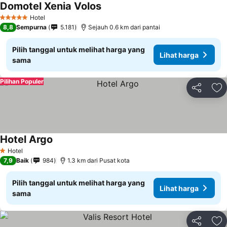
Domotel Xenia Volos
Hotel
5 Bintang
8,8
Sempurna
5.181
Sejauh 0.6 km dari pantai
Pilih tanggal untuk melihat harga yang
Lihat harga
sama
Pilihan Populer
Bagikan
Ta
Hotel Argo
Hotel
1 Bintang
7,9
Baik
984
1.3 km dari Pusat kota
Pilih tanggal untuk melihat harga yang
Lihat harga
sama
Bagikan
Ta