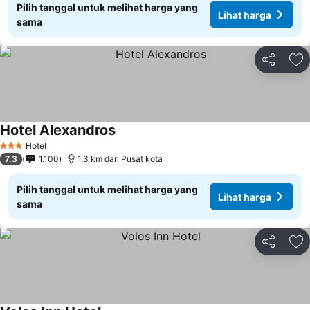
Pilih tanggal untuk melihat harga yang
Lihat harga
sama
Bagikan
Ta
Hotel Alexandros
Hotel
3 Bintang
7,3
1.100
1.3 km dari Pusat kota
Pilih tanggal untuk melihat harga yang
Lihat harga
sama
Bagikan
Ta