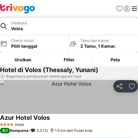
Favorit
Login
Me
Destinasi
Volos
Check-in/out
Tamu dan kamar
Pilih tanggal
2 Tamu, 1 Kamar.
Urutkan
Filter
Peta
Hotel di Volos (Thessaly, Yunani)
Bagaimana pembayaran memengaruhi hasil
Bagikan
Ta
Azur Hotel Volos
Hotel
4 Bintang
9,1
Sempurna
2.072
1.5 km dari Pusat kota