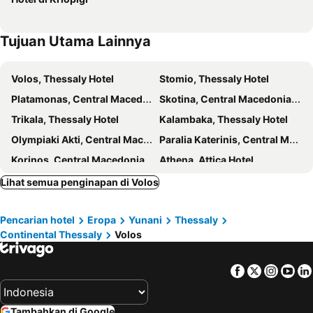
Tujuan Utama Lainnya
Volos, Thessaly Hotel
Stomio, Thessaly Hotel
Platamonas, Central Macedonia Hotel
Skotina, Central Macedonia Hotel
Trikala, Thessaly Hotel
Kalambaka, Thessaly Hotel
Olympiaki Akti, Central Macedonia Hotel
Paralia Katerinis, Central Macedonia Hotel
Korinos, Central Macedonia Hotel
Athena, Attica Hotel
Tesalonika, Central Macedonia Hotel
Bali, Kreta Hotel
Lihat semua penginapan di Volos
Kota Mykonos, Aegean Utara Hotel
Rhodes Town, Aegean Utara Hotel
Pencarian hotel
Eropa
Yunani
Thessaly
Nafplio, Peloponnese Hotel
Fira, Aegean Utara Hotel
Continental Thessaly
Volos
Kamari, Aegean Utara Hotel
Chania, Kreta Hotel
Facebook
Twitter
Insta
Yo
Tambahkan di Google