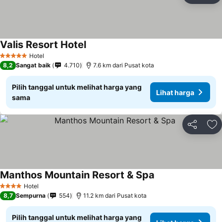
Valis Resort Hotel
Hotel
5 Bintang
8,2
Sangat baik
4.710
7.6 km dari Pusat kota
Pilih tanggal untuk melihat harga yang
Lihat harga
sama
Bagikan
Ta
Manthos Mountain Resort & Spa
Hotel
4 Bintang
8,7
Sempurna
554
11.2 km dari Pusat kota
Pilih tanggal untuk melihat harga yang