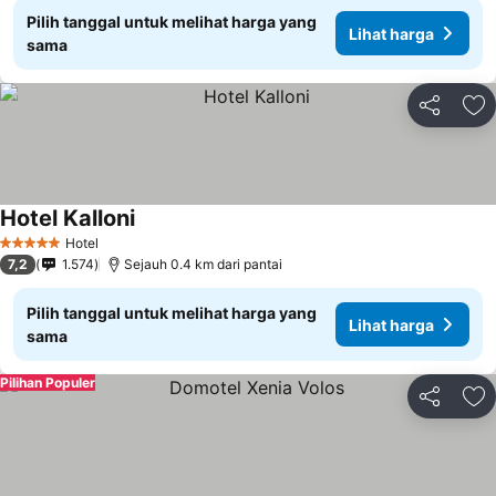
Pilih tanggal untuk melihat harga yang
Lihat harga
sama
Bagikan
Ta
Hotel Kalloni
Hotel
5 Bintang
7,2
1.574
Sejauh 0.4 km dari pantai
Pilih tanggal untuk melihat harga yang
Lihat harga
sama
Pilihan Populer
Bagikan
Ta