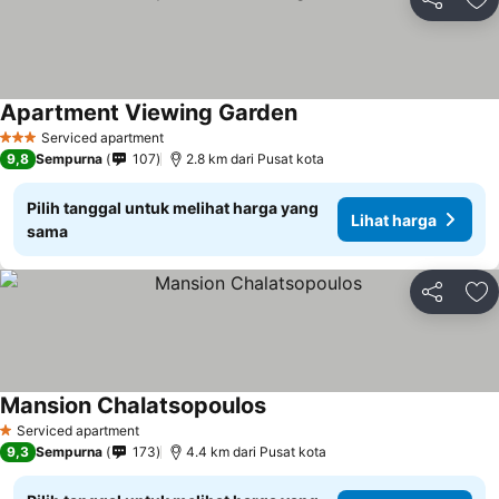
Bagikan
Ta
Apartment Viewing Garden
Serviced apartment
3 Bintang
9,8
Sempurna
107
2.8 km dari Pusat kota
Pilih tanggal untuk melihat harga yang
Lihat harga
sama
Bagikan
Ta
Mansion Chalatsopoulos
Serviced apartment
1 Bintang
9,3
Sempurna
173
4.4 km dari Pusat kota