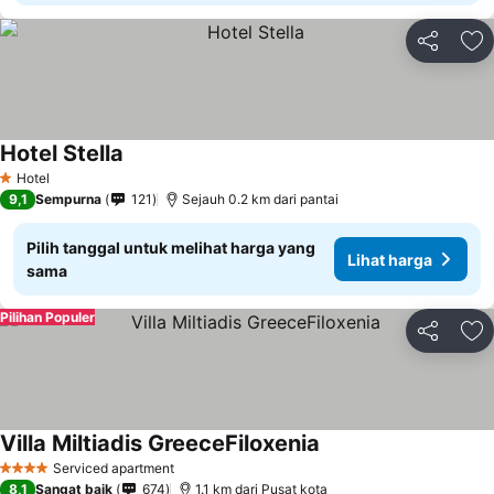
Bagikan
Ta
Hotel Stella
Hotel
1 Bintang
9,1
Sempurna
121
Sejauh 0.2 km dari pantai
Pilih tanggal untuk melihat harga yang
Lihat harga
sama
Pilihan Populer
Bagikan
Ta
Villa Miltiadis GreeceFiloxenia
Serviced apartment
4 Bintang
8,1
Sangat baik
674
1.1 km dari Pusat kota