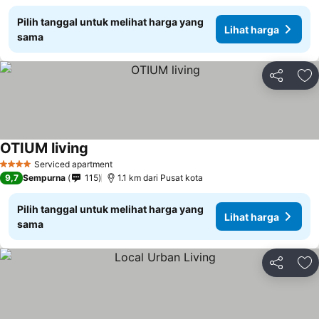
Pilih tanggal untuk melihat harga yang
Lihat harga
sama
Bagikan
Ta
OTIUM living
Serviced apartment
4 Bintang
9,7
Sempurna
115
1.1 km dari Pusat kota
Pilih tanggal untuk melihat harga yang
Lihat harga
sama
Bagikan
Ta