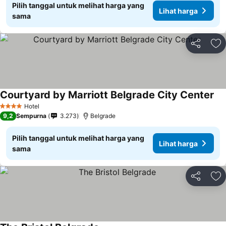
Pilih tanggal untuk melihat harga yang
Lihat harga
sama
Bagikan
Ta
Courtyard by Marriott Belgrade City Center
Hotel
4 Bintang
9,2
Sempurna
3.273
Belgrade
Pilih tanggal untuk melihat harga yang
Lihat harga
sama
Bagikan
Ta