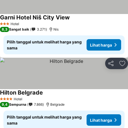
Garni Hotel Niš City View
Hotel
3 Bintang
8,3
Sangat baik
3.271
Nis
Pilih tanggal untuk melihat harga yang
Lihat harga
sama
Bagikan
Ta
Hilton Belgrade
Hotel
4 Bintang
9,4
Sempurna
7.866
Belgrade
Pilih tanggal untuk melihat harga yang
Lihat harga
sama