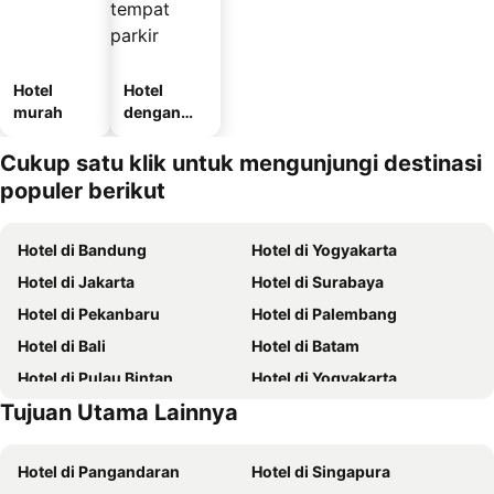
Hotel
Hotel
murah
dengan
tempat
parkir
Cukup satu klik untuk mengunjungi destinasi
populer berikut
Hotel di Bandung
Hotel di Yogyakarta
Hotel di Jakarta
Hotel di Surabaya
Hotel di Pekanbaru
Hotel di Palembang
Hotel di Bali
Hotel di Batam
Hotel di Pulau Bintan
Hotel di Yogyakarta
Tujuan Utama Lainnya
Hotel di Pulau Samosir
Hotel di Pulau Penang
Hotel di Pangandaran
Hotel di Singapura