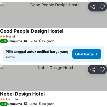
Bagikan
Ta
Good People Design Hostel
Hostel
2 Bintang
8,9
Sempurna
2.265
Belgrade
Pilih tanggal untuk melihat harga yang
Lihat harga
sama
Bagikan
Ta
Nobel Design Hotel
Hotel
4 Bintang
8,8
Sempurna
2.666
Belgrade