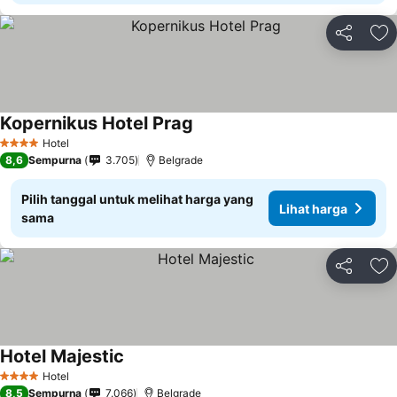
Bagikan
Ta
Kopernikus Hotel Prag
Hotel
4 Bintang
8,6
Sempurna
3.705
Belgrade
Pilih tanggal untuk melihat harga yang
Lihat harga
sama
Bagikan
Ta
Hotel Majestic
Hotel
4 Bintang
8,5
Sempurna
7.066
Belgrade