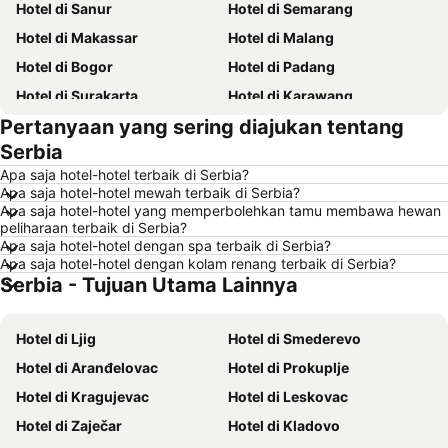
Hotel di Sanur
Hotel di Semarang
Hotel di Makassar
Hotel di Malang
Hotel di Bogor
Hotel di Padang
Hotel di Surakarta
Hotel di Karawang
Pertanyaan yang sering diajukan tentang
Hotel di Medan
Hotel di Ubud
Serbia
Hotel di Tokyo
Hotel di Manado
Apa saja hotel-hotel terbaik di Serbia?
Hotel di Purwokerto
Hotel di Garut
Apa saja hotel-hotel mewah terbaik di Serbia?
Apa saja hotel-hotel yang memperbolehkan tamu membawa hewan
Hotel di Balikpapan
Hotel di Georgetown
peliharaan terbaik di Serbia?
Hotel di Pontianak
Hotel di Pulau Nusa Lembongan
Apa saja hotel-hotel dengan spa terbaik di Serbia?
Apa saja hotel-hotel dengan kolam renang terbaik di Serbia?
Hotel di Indonesia
Hotel di Lampung
Serbia - Tujuan Utama Lainnya
Hotel di Al Madinah Region
Hotel di Pulau Lombok
Hotel di Sunshine Coast
Hotel di Malaysia
Hotel di Ljig
Hotel di Smederevo
Hotel di Maladewa
Hotel di Syracuse
Hotel di Aranđelovac
Hotel di Prokuplje
Hotel di Arab Saudi
Hotel di Mallorca
Hotel di Kragujevac
Hotel di Leskovac
Hotel di Phuket
Hotel di Ile-de-France
Hotel di Zaječar
Hotel di Kladovo
Hotel di Zurich
Hotel di Beijing