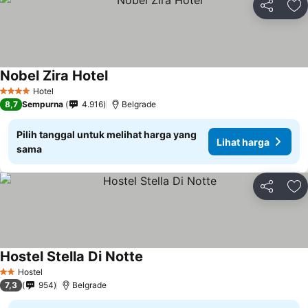
Bagikan
Ta
Nobel Zira Hotel
Hotel
4 Bintang
8,7
Sempurna
4.916
Belgrade
Pilih tanggal untuk melihat harga yang
Lihat harga
sama
Bagikan
Ta
Hostel Stella Di Notte
Hostel
2 Bintang
7,3
954
Belgrade