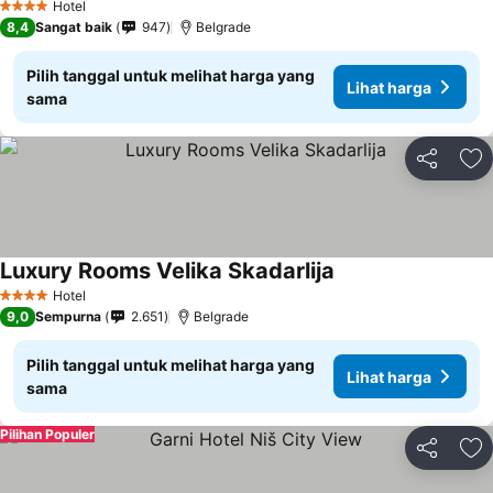
Hotel
4 Bintang
8,4
Sangat baik
947
Belgrade
Pilih tanggal untuk melihat harga yang
Lihat harga
sama
Bagikan
Ta
Luxury Rooms Velika Skadarlija
Hotel
4 Bintang
9,0
Sempurna
2.651
Belgrade
Pilih tanggal untuk melihat harga yang
Lihat harga
sama
Pilihan Populer
Bagikan
Ta