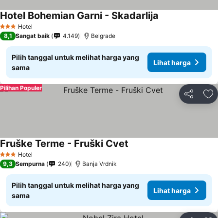
Hotel Bohemian Garni - Skadarlija
Hotel
3 Bintang
8,1
Sangat baik
4.149
Belgrade
Pilih tanggal untuk melihat harga yang
Lihat harga
sama
Pilihan Populer
Bagikan
Ta
Fruške Terme - Fruški Cvet
Hotel
3 Bintang
9,3
Sempurna
240
Banja Vrdnik
Pilih tanggal untuk melihat harga yang
Lihat harga
sama