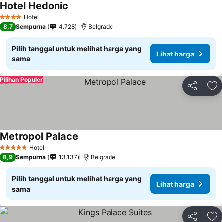
Hotel Hedonic
Hotel
4 Bintang
8,7
Sempurna
4.728
Belgrade
Pilih tanggal untuk melihat harga yang
Lihat harga
sama
Pilihan Populer
Bagikan
Ta
Metropol Palace
Hotel
5 Bintang
8,9
Sempurna
13.137
Belgrade
Pilih tanggal untuk melihat harga yang
Lihat harga
sama
Bagikan
Ta