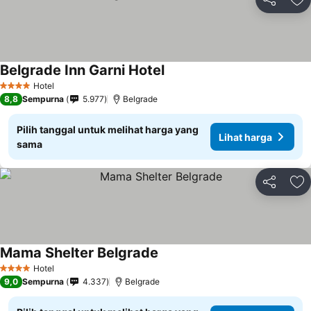
Bagikan
Ta
Belgrade Inn Garni Hotel
Hotel
4 Bintang
8,8
Sempurna
5.977
Belgrade
Pilih tanggal untuk melihat harga yang
Lihat harga
sama
Bagikan
Ta
Mama Shelter Belgrade
Hotel
4 Bintang
9,0
Sempurna
4.337
Belgrade