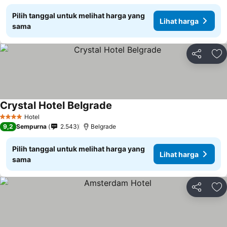
Pilih tanggal untuk melihat harga yang
Lihat harga
sama
Bagikan
Ta
Crystal Hotel Belgrade
Hotel
4 Bintang
9,2
Sempurna
2.543
Belgrade
Pilih tanggal untuk melihat harga yang
Lihat harga
sama
Bagikan
Ta