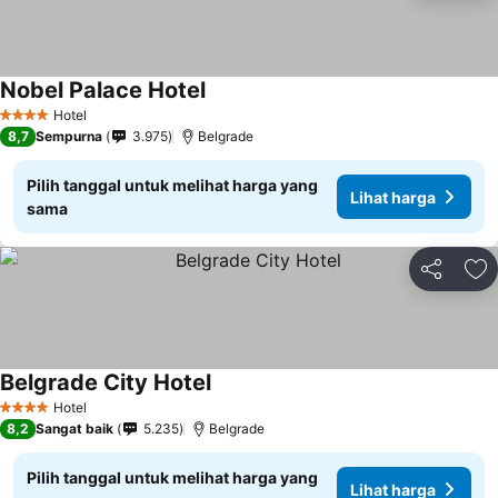
Nobel Palace Hotel
Hotel
4 Bintang
8,7
Sempurna
3.975
Belgrade
Pilih tanggal untuk melihat harga yang
Lihat harga
sama
Bagikan
Ta
Belgrade City Hotel
Hotel
4 Bintang
8,2
Sangat baik
5.235
Belgrade
Pilih tanggal untuk melihat harga yang
Lihat harga