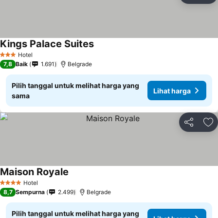
Kings Palace Suites
Hotel
3 Bintang
7,8
Baik
1.691
Belgrade
Pilih tanggal untuk melihat harga yang
Lihat harga
sama
Bagikan
Ta
Maison Royale
Hotel
4 Bintang
8,7
Sempurna
2.499
Belgrade
Pilih tanggal untuk melihat harga yang