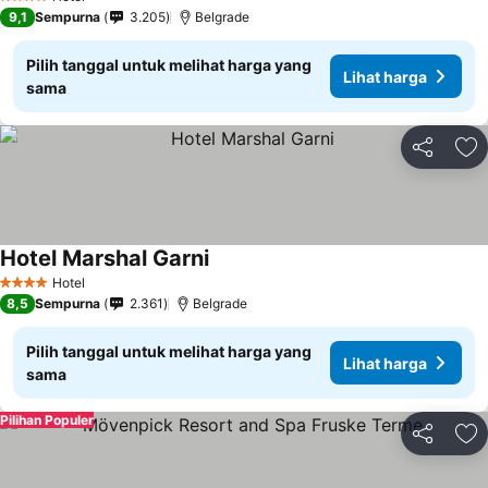
4 Bintang
9,1
Sempurna
3.205
Belgrade
Pilih tanggal untuk melihat harga yang
Lihat harga
sama
Bagikan
Ta
Hotel Marshal Garni
Hotel
4 Bintang
8,5
Sempurna
2.361
Belgrade
Pilih tanggal untuk melihat harga yang
Lihat harga
sama
Pilihan Populer
Bagikan
Ta