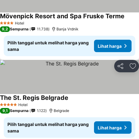
Mövenpick Resort and Spa Fruske Terme
Hotel
4 Bintang
9,2
Sempurna
11.738
Banja Vrdnik
Pilih tanggal untuk melihat harga yang
Lihat harga
sama
Bagikan
Ta
The St. Regis Belgrade
Hotel
5 Bintang
9,1
Sempurna
1.122
Belgrade
Pilih tanggal untuk melihat harga yang
Lihat harga
sama