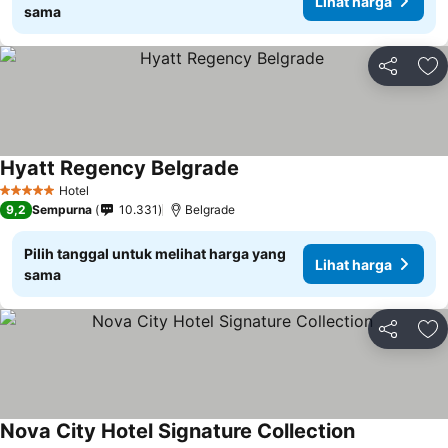
Lihat harga
sama
Bagikan
Ta
Hyatt Regency Belgrade
Hotel
5 Bintang
9,2
Sempurna
10.331
Belgrade
Pilih tanggal untuk melihat harga yang
Lihat harga
sama
Bagikan
Ta
Nova City Hotel Signature Collection