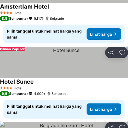
Amsterdam Hotel
Hotel
4 Bintang
8,5
Sempurna
5.117
Belgrade
Pilih tanggal untuk melihat harga yang
Lihat harga
sama
Pilihan Populer
Bagikan
Ta
Hotel Sunce
Hotel
4 Bintang
9,5
Sempurna
4.900
Sokobanja
Pilih tanggal untuk melihat harga yang
Lihat harga
sama