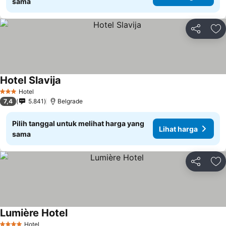
sama
Bagikan
Ta
Hotel Slavija
Hotel
3 Bintang
7,4
5.841
Belgrade
Pilih tanggal untuk melihat harga yang
Lihat harga
sama
Bagikan
Ta
Lumière Hotel
Hotel