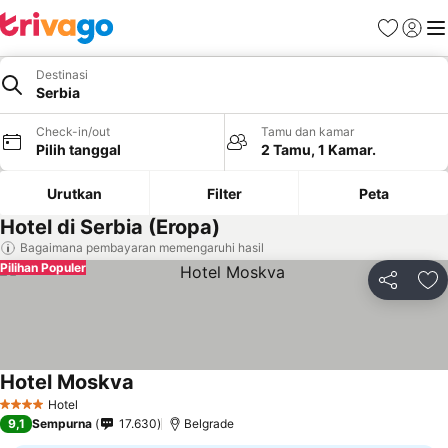
Favorit
Login
Me
Destinasi
Serbia
Check-in/out
Tamu dan kamar
Pilih tanggal
2 Tamu, 1 Kamar.
Urutkan
Filter
Peta
Hotel di Serbia (Eropa)
Bagaimana pembayaran memengaruhi hasil
Pilihan Populer
Bagikan
Ta
Hotel Moskva
Hotel
4 Bintang
9,1
Sempurna
17.630
Belgrade