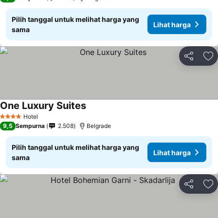
Pilih tanggal untuk melihat harga yang
Lihat harga
sama
Bagikan
Ta
One Luxury Suites
Hotel
4 Bintang
9,5
Sempurna
2.508
Belgrade
Pilih tanggal untuk melihat harga yang
Lihat harga
sama
Bagikan
Ta