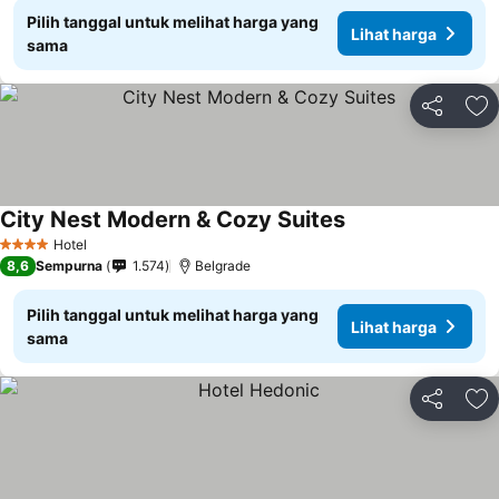
Pilih tanggal untuk melihat harga yang
Lihat harga
sama
Bagikan
Ta
City Nest Modern & Cozy Suites
Hotel
4 Bintang
8,6
Sempurna
1.574
Belgrade
Pilih tanggal untuk melihat harga yang
Lihat harga
sama
Bagikan
Ta