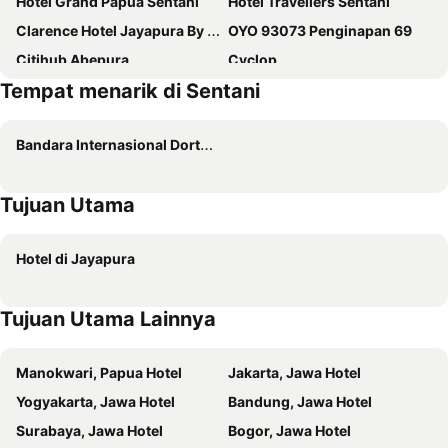
Hotel Grand Papua Sentani
Hotel Travellers Sentani
Clarence Hotel Jayapura By Sajiwa
OYO 93073 Penginapan 69
Citihub Abepura
Cyclop
Tempat menarik di Sentani
New Season And Cafe
Bandara Internasional Dortheys Hiyo Eluay
Tujuan Utama
Hotel di Jayapura
Tujuan Utama Lainnya
Manokwari, Papua Hotel
Jakarta, Jawa Hotel
Yogyakarta, Jawa Hotel
Bandung, Jawa Hotel
Surabaya, Jawa Hotel
Bogor, Jawa Hotel