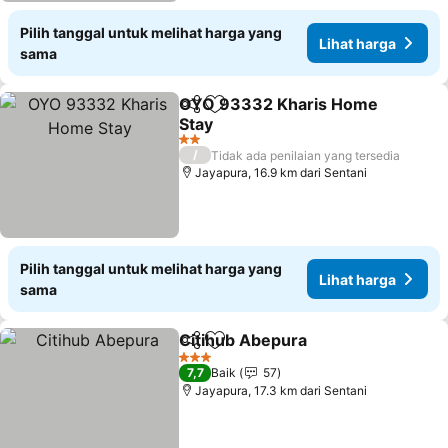
Pilih tanggal untuk melihat harga yang
Lihat harga
sama
OYO 93332 Kharis Home
Bagikan
Tambahkan ke favorit
Stay
2 Bintang
/
Tidak ada penilaian yang tersedia
Jayapura, 16.9 km dari Sentani
Pilih tanggal untuk melihat harga yang
Lihat harga
sama
Citihub Abepura
Bagikan
Tambahkan ke favorit
3 Bintang
7,7
Baik
57
Jayapura, 17.3 km dari Sentani