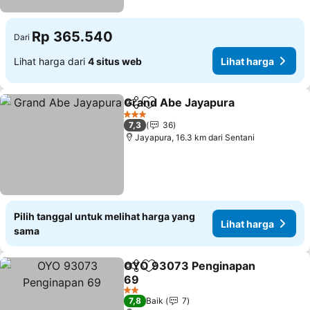
Rp 365.540
Dari
Lihat harga dari
4 situs web
Lihat harga
Grand Abe Jayapura
Bagikan
Tambahkan ke favorit
3 Bintang
7,3
36
Jayapura, 16.3 km dari Sentani
Pilih tanggal untuk melihat harga yang
Lihat harga
sama
OYO 93073 Penginapan
Bagikan
Tambahkan ke favorit
69
2 Bintang
7,8
Baik
7