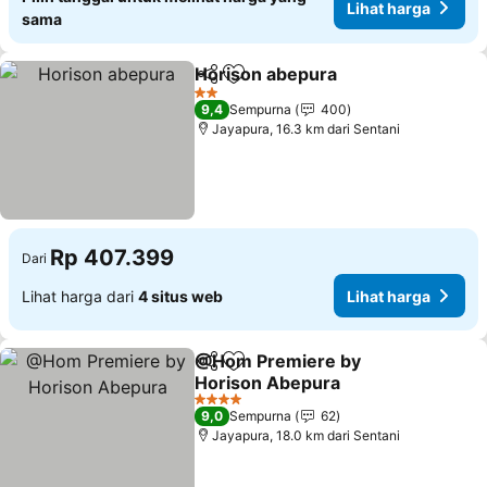
Lihat harga
sama
Horison abepura
Bagikan
Tambahkan ke favorit
2 Bintang
9,4
Sempurna
400
Jayapura, 16.3 km dari Sentani
Rp 407.399
Dari
Lihat harga dari
4 situs web
Lihat harga
@Hom Premiere by
Bagikan
Tambahkan ke favorit
Horison Abepura
4 Bintang
9,0
Sempurna
62
Jayapura, 18.0 km dari Sentani