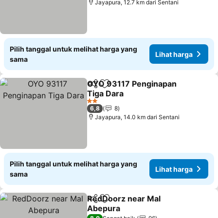
Jayapura, 12.7 km dari Sentani
Pilih tanggal untuk melihat harga yang
Lihat harga
sama
OYO 93117 Penginapan
Bagikan
Tambahkan ke favorit
Tiga Dara
2 Bintang
6,8
8
Jayapura, 14.0 km dari Sentani
Pilih tanggal untuk melihat harga yang
Lihat harga
sama
RedDoorz near Mal
Bagikan
Tambahkan ke favorit
Abepura