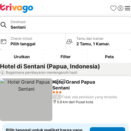
Favorit
Login
Me
Destinasi
Sentani
Check-in/out
Tamu dan kamar
Pilih tanggal
2 Tamu, 1 Kamar.
Urutkan
Filter
Peta
Hotel di Sentani (Papua, Indonesia)
Bagaimana pembayaran memengaruhi hasil
Hotel Grand Papua
Bagikan
Tambahkan ke favorit
Sentani
3 Bintang
/
Tidak ada penilaian yang tersedia
5.9 km dari Pusat kota
Pilih tanggal untuk melihat harga yang