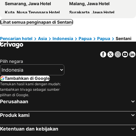
Semarang, Jawa Hotel
Malang, Jawa Hotel
Kuta, Nusa Tenggara Hotel
Surakarta, Jawa Hotel
Lihat semua penginapan di Sentani
Pencarian hotel
Asia
Indonesia
Papua
Papua
Sentani
Facebook
Twitter
Insta
Yo
Pilih negara
Tambahkan di Google
Temukan hasil kami dengan mudah:
tambahkan trivago sebagai sumber
pilihan di Google.
Perusahaan
Produk kami
Ketentuan dan kebijakan