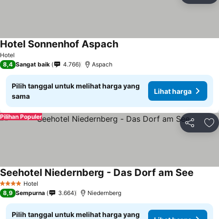
Hotel Sonnenhof Aspach
Hotel
8,4
Sangat baik
4.766
Aspach
Pilih tanggal untuk melihat harga yang
Lihat harga
sama
Pilihan Populer
Bagikan
Ta
Seehotel Niedernberg - Das Dorf am See
Hotel
4 Bintang
8,9
Sempurna
3.664
Niedernberg
Pilih tanggal untuk melihat harga yang