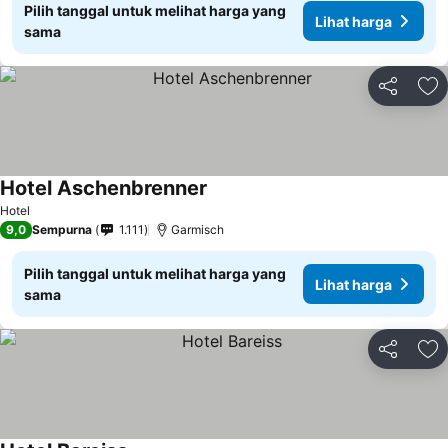
Pilih tanggal untuk melihat harga yang
Lihat harga
sama
Bagikan
Ta
Hotel Aschenbrenner
Hotel
9,0
Sempurna
1.111
Garmisch
Pilih tanggal untuk melihat harga yang
Lihat harga
sama
Bagikan
Ta