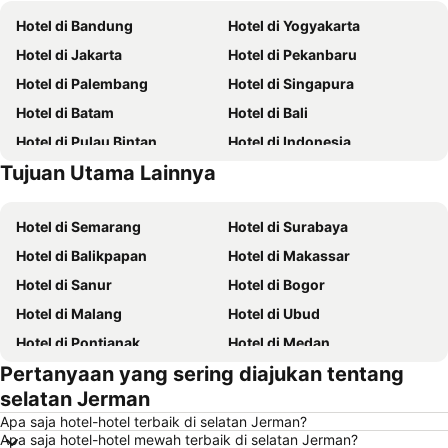
Hotel di Bandung
Hotel di Yogyakarta
Hotel di Jakarta
Hotel di Pekanbaru
Hotel di Palembang
Hotel di Singapura
Hotel di Batam
Hotel di Bali
Hotel di Pulau Bintan
Hotel di Indonesia
Tujuan Utama Lainnya
Hotel di Yogyakarta
Hotel di Pulau Lombok
Hotel di Semarang
Hotel di Surabaya
Hotel di Balikpapan
Hotel di Makassar
Hotel di Sanur
Hotel di Bogor
Hotel di Malang
Hotel di Ubud
Hotel di Pontianak
Hotel di Medan
Pertanyaan yang sering diajukan tentang
Hotel di Pangandaran
Hotel di Kuala Lumpur
selatan Jerman
Hotel di Bekasi
Hotel di Bandar Lampung
Apa saja hotel-hotel terbaik di selatan Jerman?
Hotel di Surakarta
Hotel di Padang
Apa saja hotel-hotel mewah terbaik di selatan Jerman?