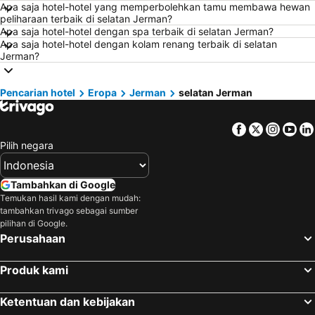
Apa saja hotel-hotel yang memperbolehkan tamu membawa hewan
Hotel di Kuta
Hotel di Singkawang
peliharaan terbaik di selatan Jerman?
Hotel di Jambi
Hotel di Pulau Samosir
Apa saja hotel-hotel dengan spa terbaik di selatan Jerman?
Apa saja hotel-hotel dengan kolam renang terbaik di selatan
Hotel di Siprus
Hotel di Kauai
Jerman?
Hotel di Pulau Penang
Hotel di Pulau Nusa Lembongan
Hotel di Penang
Hotel di Mecca Region
Pencarian hotel
Eropa
Jerman
selatan Jerman
Hotel di Lampung
Hotel di Punta Cana
Facebook
Twitter
Insta
Yo
Hotel di Mactan Island
Hotel di Sunshine Coast
Pilih negara
Hotel di Malaysia
Hotel di Phuket
Hotel di Zurich
Hotel di Beijing
Tambahkan di Google
Hotel di Valencia
Hotel di Flores
Temukan hasil kami dengan mudah:
tambahkan trivago sebagai sumber
Hotel di Los Angeles
Hotel di Flores
pilihan di Google.
Perusahaan
Produk kami
Ketentuan dan kebijakan