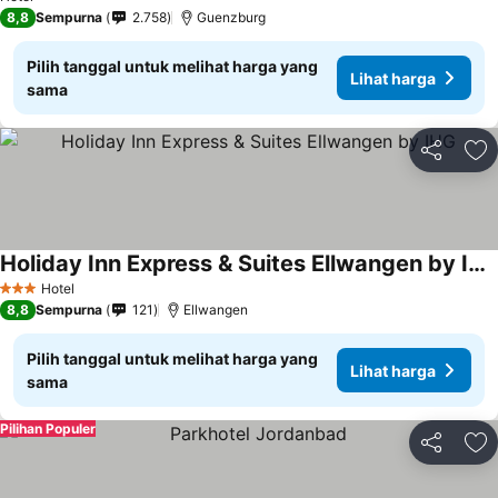
8,8
Sempurna
2.758
Guenzburg
Pilih tanggal untuk melihat harga yang
Lihat harga
sama
Bagikan
Ta
Holiday Inn Express & Suites Ellwangen by IHG
Hotel
3 Bintang
8,8
Sempurna
121
Ellwangen
Pilih tanggal untuk melihat harga yang
Lihat harga
sama
Pilihan Populer
Bagikan
Ta