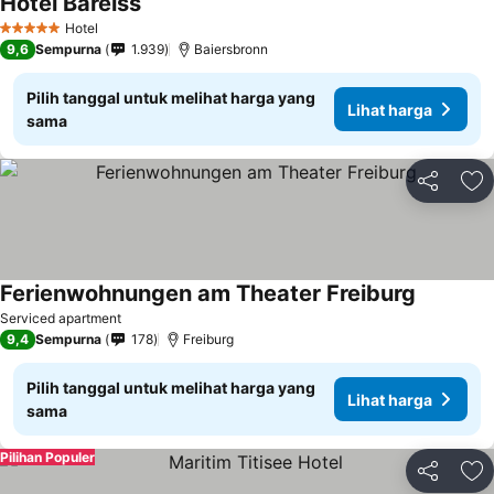
Hotel Bareiss
Hotel
5 Bintang
9,6
Sempurna
1.939
Baiersbronn
Pilih tanggal untuk melihat harga yang
Lihat harga
sama
Bagikan
Ta
Ferienwohnungen am Theater Freiburg
Serviced apartment
9,4
Sempurna
178
Freiburg
Pilih tanggal untuk melihat harga yang
Lihat harga
sama
Pilihan Populer
Bagikan
Ta