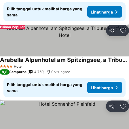
Pilih tanggal untuk melihat harga yang
Lihat harga
sama
Pilihan Populer
Bagikan
Ta
Arabella Alpenhotel am Spitzingsee, a Tribute Portfolio Hotel
Hotel
4 Bintang
8,8
Sempurna
4.759
Spitzingsee
Pilih tanggal untuk melihat harga yang
Lihat harga
sama
Bagikan
Ta