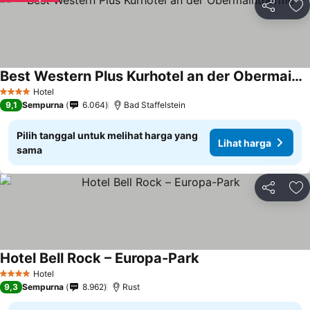
Bagikan
Ta
Best Western Plus Kurhotel an der Obermaintherme
Hotel
4 Bintang
9,1
Sempurna
6.064
Bad Staffelstein
Pilih tanggal untuk melihat harga yang
Lihat harga
sama
Bagikan
Ta
Hotel Bell Rock – Europa-Park
Hotel
4 Bintang
9,3
Sempurna
8.962
Rust