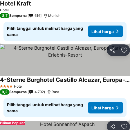
Hotel Kraft
Hotel
8,7
Sempurna
616
Munich
Pilih tanggal untuk melihat harga yang
Lihat harga
sama
Bagikan
Ta
4-Sterne Burghotel Castillo Alcazar, Europa-Park Erlebnis-Resort
Hotel
4 Bintang
9,2
Sempurna
4.792
Rust
Pilih tanggal untuk melihat harga yang
Lihat harga
sama
Pilihan Populer
Bagikan
Ta