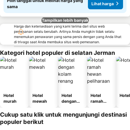
Pilih tanggal untuk melihat harga yang
Lihat harga
sama
Tampilkan lebih banyak
Harga dan ketersediaan yang kami terima dari situs web
pemesanan selalu berubah. Artinya Anda mungkin tidak selalu
menemukan penawaran yang sama persis dengan yang Anda lihat
di trivago saat Anda membuka situs web pemesanan.
Kategori hotel populer di selatan Jerman
Hotel
Hotel
Hotel
Hotel
Hotel
murah
mewah
dengan
ramah
kolam
hewan
renang
peliharaan
Cukup satu klik untuk mengunjungi destinasi
populer berikut