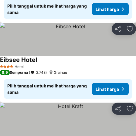
Pilih tanggal untuk melihat harga yang
Lihat harga
sama
Bagikan
Ta
Eibsee Hotel
Hotel
4 Bintang
8,9
Sempurna
2.748
Grainau
Pilih tanggal untuk melihat harga yang
Lihat harga
sama
Bagikan
Ta