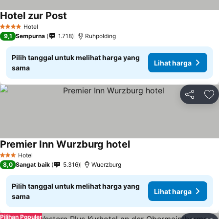
Hotel zur Post
Hotel
4 Bintang
9,1
Sempurna
1.718
Ruhpolding
Pilih tanggal untuk melihat harga yang
Lihat harga
sama
Bagikan
Ta
Premier Inn Wurzburg hotel
Hotel
3 Bintang
8,0
Sangat baik
5.316
Wuerzburg
Pilih tanggal untuk melihat harga yang
Lihat harga
sama
Pilihan Populer