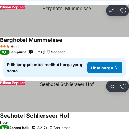
Pilihan Populer
Bagikan
Ta
Berghotel Mummelsee
Hotel
3 Bintang
8,8
Sempurna
6.726
Seebach
Pilih tanggal untuk melihat harga yang
Lihat harga
sama
Pilihan Populer
Bagikan
Ta
Seehotel Schlierseer Hof
Hotel
8,2
Sangat baik
2.217
Schliersee