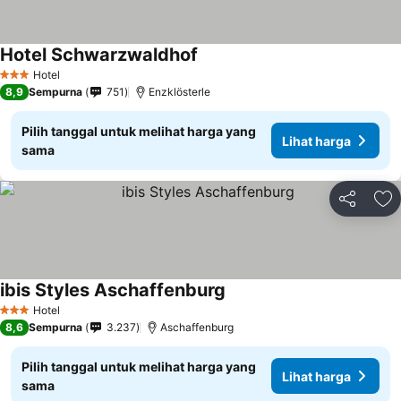
Hotel Schwarzwaldhof
Hotel
3 Bintang
8,9
Sempurna
751
Enzklösterle
Pilih tanggal untuk melihat harga yang
Lihat harga
sama
Bagikan
Ta
ibis Styles Aschaffenburg
Hotel
3 Bintang
8,6
Sempurna
3.237
Aschaffenburg
Pilih tanggal untuk melihat harga yang
Lihat harga
sama