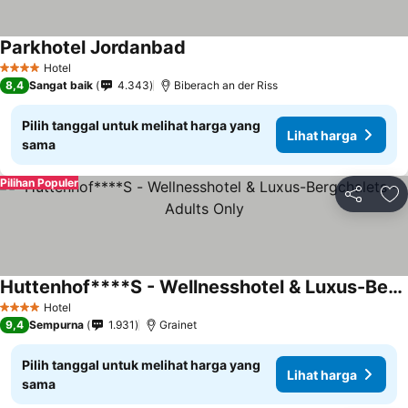
Parkhotel Jordanbad
Hotel
4 Bintang
8,4
Sangat baik
4.343
Biberach an der Riss
Pilih tanggal untuk melihat harga yang
Lihat harga
sama
Pilihan Populer
Bagikan
Ta
Huttenhof****S - Wellnesshotel & Luxus-Bergchalets - Adults Only
Hotel
4 Bintang
9,4
Sempurna
1.931
Grainet
Pilih tanggal untuk melihat harga yang
Lihat harga
sama