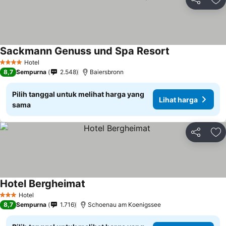
Bagikan
Ta
Sackmann Genuss und Spa Resort
Hotel
4 Bintang
8,7
Sempurna
2.548
Baiersbronn
Pilih tanggal untuk melihat harga yang
Lihat harga
sama
Bagikan
Ta
Hotel Bergheimat
Hotel
3 Bintang
8,7
Sempurna
1.716
Schoenau am Koenigssee