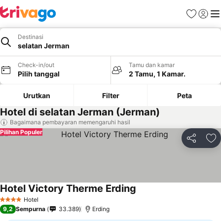
Favorit
Login
Me
Destinasi
selatan Jerman
Check-in/out
Tamu dan kamar
Pilih tanggal
2 Tamu, 1 Kamar.
Urutkan
Filter
Peta
Hotel di selatan Jerman (Jerman)
Bagaimana pembayaran memengaruhi hasil
Pilihan Populer
Bagikan
Ta
Hotel Victory Therme Erding
Hotel
4 Bintang
9,2
Sempurna
33.389
Erding