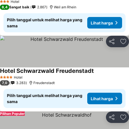
Hotel
3 Bintang
8,4
Sangat baik
2.867
Weil am Rhein
Pilih tanggal untuk melihat harga yang
Lihat harga
sama
Bagikan
Ta
Hotel Schwarzwald Freudenstadt
Hotel
4 Bintang
7,0
3.283
Freudenstadt
Pilih tanggal untuk melihat harga yang
Lihat harga
sama
Pilihan Populer
Bagikan
Ta