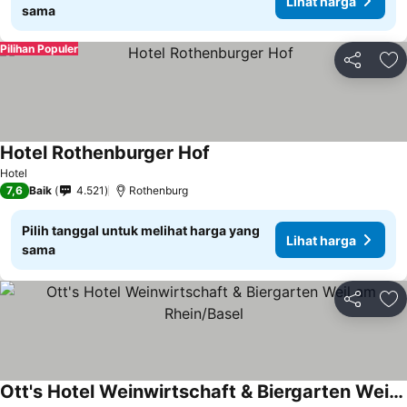
Lihat harga
sama
Pilihan Populer
Bagikan
Ta
Hotel Rothenburger Hof
Hotel
7,6
Baik
4.521
Rothenburg
Pilih tanggal untuk melihat harga yang
Lihat harga
sama
Bagikan
Ta
Ott's Hotel Weinwirtschaft & Biergarten Weil am Rhein/Basel