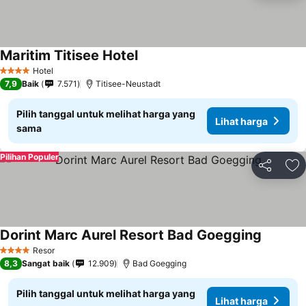
Maritim Titisee Hotel
Hotel
4 Bintang
7,9
Baik
7.571
Titisee-Neustadt
Pilih tanggal untuk melihat harga yang
Lihat harga
sama
Pilihan Populer
Bagikan
Ta
Dorint Marc Aurel Resort Bad Goegging
Resor
4 Bintang
8,3
Sangat baik
12.909
Bad Goegging
Pilih tanggal untuk melihat harga yang
Lihat harga