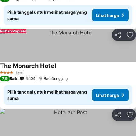
Pilih tanggal untuk melihat harga yang
Lihat harga
sama
Pilihan Populer
Bagikan
Ta
The Monarch Hotel
Hotel
4 Bintang
7,9
Baik
6.204
Bad Goegging
Pilih tanggal untuk melihat harga yang
Lihat harga
sama
Bagikan
Ta