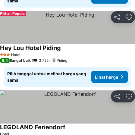
sama
Pilihan Populer
Bagikan
Ta
Hey Lou Hotel Piding
Hotel
3 Bintang
8,4
Sangat baik
3.722
Piding
Pilih tanggal untuk melihat harga yang
Lihat harga
sama
Bagikan
Ta
LEGOLAND Feriendorf
Hotel