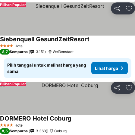
Pilihan Populer
Bagikan
Ta
Siebenquell GesundZeitResort
Hotel
4 Bintang
8,7
Sempurna
3.151
Weißenstadt
Pilih tanggal untuk melihat harga yang
Lihat harga
sama
Pilihan Populer
Bagikan
Ta
DORMERO Hotel Coburg
Hotel
4 Bintang
8,5
Sempurna
3.360
Coburg