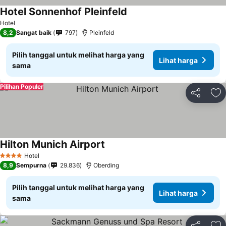
Hotel Sonnenhof Pleinfeld
Hotel
8,2
Sangat baik
797
Pleinfeld
Pilih tanggal untuk melihat harga yang
Lihat harga
sama
Pilihan Populer
Bagikan
Ta
Hilton Munich Airport
Hotel
4 Bintang
8,9
Sempurna
29.836
Oberding
Pilih tanggal untuk melihat harga yang
Lihat harga
sama