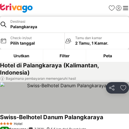
Favorit
Login
Me
Destinasi
Palangkaraya
Check-in/out
Tamu dan kamar
Pilih tanggal
2 Tamu, 1 Kamar.
Urutkan
Filter
Peta
Hotel di Palangkaraya (Kalimantan,
Indonesia)
Bagaimana pembayaran memengaruhi hasil
Bagikan
Ta
Swiss-Belhotel Danum Palangkaraya
Hotel
4 Bintang