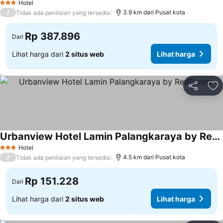
Hotel
3 Bintang
/
3.9 km dari Pusat kota
Tidak ada penilaian yang tersedia
Rp 387.896
Dari
Lihat harga dari
2 situs web
Lihat harga
Bagikan
Ta
Urbanview Hotel Lamin Palangkaraya by RedDoorz
Hotel
3 Bintang
/
4.5 km dari Pusat kota
Tidak ada penilaian yang tersedia
Rp 151.228
Dari
Lihat harga dari
2 situs web
Lihat harga