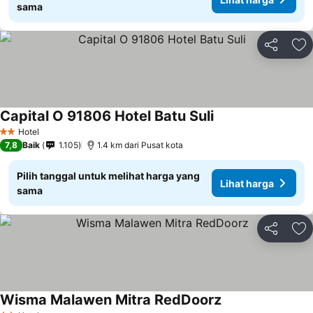
sama
Bagikan
Ta
Capital O 91806 Hotel Batu Suli
Hotel
2 Bintang
7,8
Baik
1.105
1.4 km dari Pusat kota
Pilih tanggal untuk melihat harga yang
Lihat harga
sama
Bagikan
Ta
Wisma Malawen Mitra RedDoorz