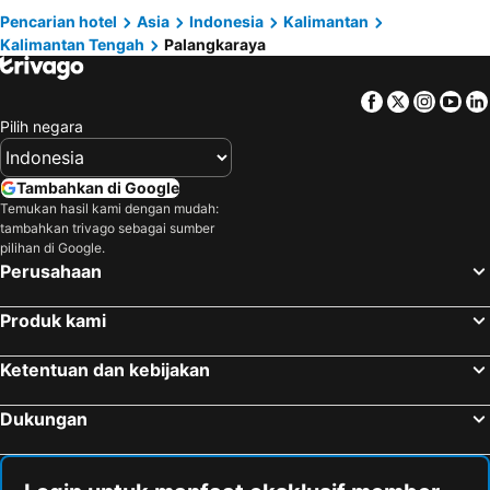
Pencarian hotel
Asia
Indonesia
Kalimantan
Adihan Homestay Mitra RedDoorz
Oyo 90423 Hotel Aman
Kalimantan Tengah
Palangkaraya
Sans Hotel City Inn Palangkaraya
OYO 91973 Green Hotel
RedDoorz near Universitas Palangkaraya 3
Urbanview Hotel Griya Menteng Palangkaraya
Facebook
Twitter
Insta
Yo
Pilih negara
Tambahkan di Google
Temukan hasil kami dengan mudah:
tambahkan trivago sebagai sumber
pilihan di Google.
Perusahaan
Produk kami
Ketentuan dan kebijakan
Dukungan