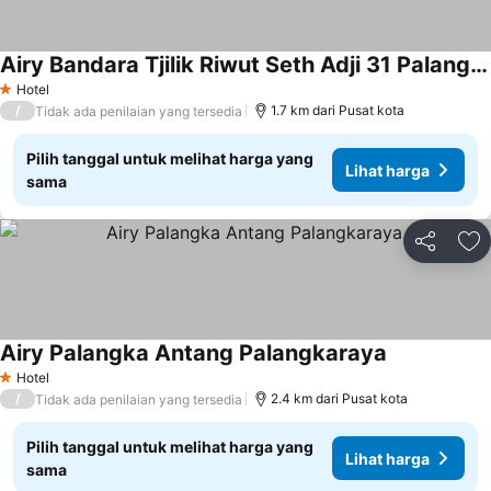
Airy Bandara Tjilik Riwut Seth Adji 31 Palangkaraya
Hotel
1 Bintang
/
1.7 km dari Pusat kota
Tidak ada penilaian yang tersedia
Pilih tanggal untuk melihat harga yang
Lihat harga
sama
Bagikan
Ta
Airy Palangka Antang Palangkaraya
Hotel
1 Bintang
/
2.4 km dari Pusat kota
Tidak ada penilaian yang tersedia
Pilih tanggal untuk melihat harga yang
Lihat harga
sama