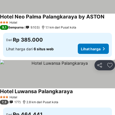
Hotel Neo Palma Palangkaraya by ASTON
Hotel
3 Bintang
9,1
Sempurna
9.103
1.1 km dari Pusat kota
Rp 385.000
Dari
Lihat harga dari
6 situs web
Lihat harga
Bagikan
Ta
Hotel Luwansa Palangkaraya
Hotel
3 Bintang
7,3
177
2.8 km dari Pusat kota
Rp 464.441
Dari