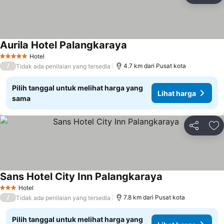
Aurila Hotel Palangkaraya
Hotel
5 Bintang
/
4.7 km dari Pusat kota
Tidak ada penilaian yang tersedia
Pilih tanggal untuk melihat harga yang
Lihat harga
sama
Bagikan
Ta
Sans Hotel City Inn Palangkaraya
Hotel
3 Bintang
/
7.8 km dari Pusat kota
Tidak ada penilaian yang tersedia
Pilih tanggal untuk melihat harga yang