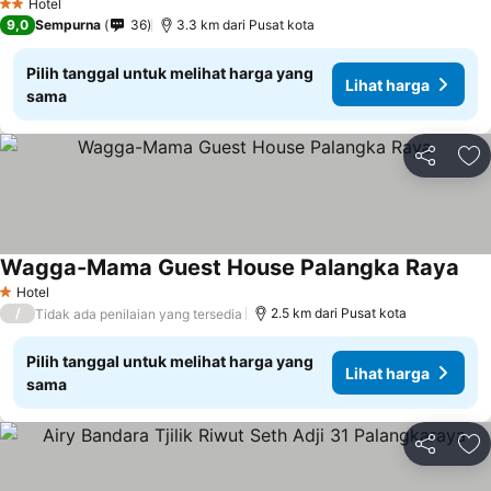
Hotel
2 Bintang
9,0
Sempurna
36
3.3 km dari Pusat kota
Pilih tanggal untuk melihat harga yang
Lihat harga
sama
Bagikan
Ta
Wagga-Mama Guest House Palangka Raya
Hotel
1 Bintang
/
2.5 km dari Pusat kota
Tidak ada penilaian yang tersedia
Pilih tanggal untuk melihat harga yang
Lihat harga
sama
Bagikan
Ta