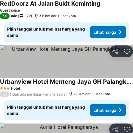
RedDoorz At Jalan Bukit Keminting
Guesthouse
7,9
Baik
172
3.6 km dari Pusat kota
Pilih tanggal untuk melihat harga yang
Lihat harga
sama
Bagikan
Ta
Urbanview Hotel Menteng Jaya GH Palangka Raya
Hotel
3 Bintang
/
2.8 km dari Pusat kota
Tidak ada penilaian yang tersedia
Pilih tanggal untuk melihat harga yang
Lihat harga
sama
Bagikan
Ta