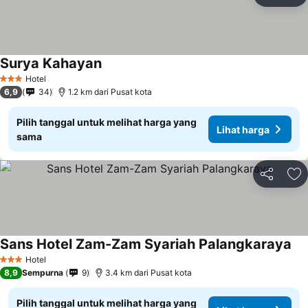
Ta
Surya Kahayan
Hotel
3 Bintang
6,9
34
1.2 km dari Pusat kota
Pilih tanggal untuk melihat harga yang
Lihat harga
sama
Bagikan
Ta
Sans Hotel Zam-Zam Syariah Palangkaraya
Hotel
3 Bintang
8,9
Sempurna
9
3.4 km dari Pusat kota
Pilih tanggal untuk melihat harga yang