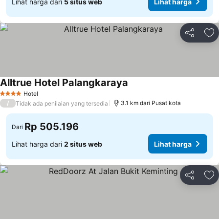
Lihat harga dari
5 situs web
Lihat harga
Bagikan
Ta
Alltrue Hotel Palangkaraya
Hotel
4 Bintang
/
3.1 km dari Pusat kota
Tidak ada penilaian yang tersedia
Rp 505.196
Dari
Lihat harga dari
2 situs web
Lihat harga
Bagikan
Ta