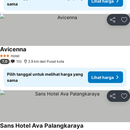
Lihat harga
sama
Bagikan
Ta
Avicenna
Hotel
3 Bintang
7,0
10
2.9 km dari Pusat kota
Pilih tanggal untuk melihat harga yang
Lihat harga
sama
Bagikan
Ta
Sans Hotel Ava Palangkaraya