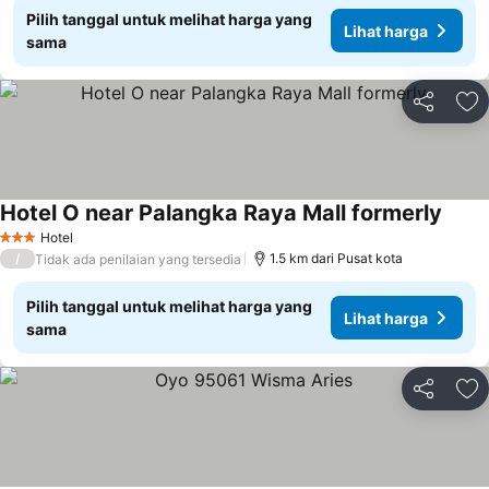
Pilih tanggal untuk melihat harga yang
Lihat harga
sama
Bagikan
Ta
Hotel O near Palangka Raya Mall formerly
Hotel
3 Bintang
/
1.5 km dari Pusat kota
Tidak ada penilaian yang tersedia
Pilih tanggal untuk melihat harga yang
Lihat harga
sama
Bagikan
Ta