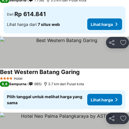
9,3
Sempurna
7.758
5.5 km dari Pusat kota
Rp 614.841
Dari
Lihat harga dari
7 situs web
Lihat harga
Bagikan
Ta
Best Western Batang Garing
Hotel
4 Bintang
8,8
Sempurna
985
3.7 km dari Pusat kota
Pilih tanggal untuk melihat harga yang
Lihat harga
sama
Bagikan
Ta