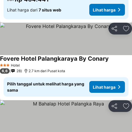
Lihat harga dari
7 situs web
Lihat harga
Bagikan
Ta
Fovere Hotel Palangkaraya By Conary
Hotel
3 Bintang
6,6
28
2.7 km dari Pusat kota
Pilih tanggal untuk melihat harga yang
Lihat harga
sama
Bagikan
Ta