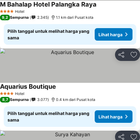
M Bahalap Hotel Palangka Raya
Hotel
4 Bintang
9,2
Sempurna
2.345
1.1 km dari Pusat kota
Pilih tanggal untuk melihat harga yang
Lihat harga
sama
Bagikan
Ta
Aquarius Boutique
Hotel
4 Bintang
8,7
Sempurna
3.077
0.4 km dari Pusat kota
Pilih tanggal untuk melihat harga yang
Lihat harga
sama
Bagikan