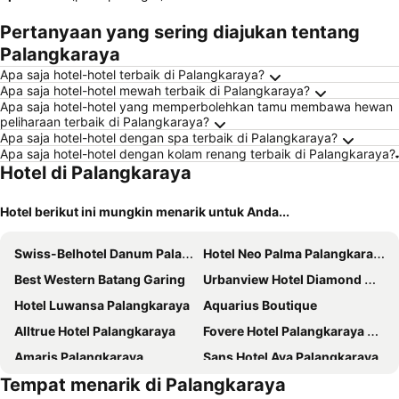
Pertanyaan yang sering diajukan tentang
Palangkaraya
Apa saja hotel-hotel terbaik di Palangkaraya?
Apa saja hotel-hotel mewah terbaik di Palangkaraya?
Apa saja hotel-hotel yang memperbolehkan tamu membawa hewan
peliharaan terbaik di Palangkaraya?
Apa saja hotel-hotel dengan spa terbaik di Palangkaraya?
Apa saja hotel-hotel dengan kolam renang terbaik di Palangkaraya?
Hotel di Palangkaraya
Hotel berikut ini mungkin menarik untuk Anda...
Swiss-Belhotel Danum Palangkaraya
Hotel Neo Palma Palangkaraya by ASTON
Best Western Batang Garing
Urbanview Hotel Diamond Malai Permata near Universitas Palangkaraya
Hotel Luwansa Palangkaraya
Aquarius Boutique
Alltrue Hotel Palangkaraya
Fovere Hotel Palangkaraya By Conary
Amaris Palangkaraya
Sans Hotel Ava Palangkaraya
Tempat menarik di Palangkaraya
Aurila Hotel Palangkaraya
Sans Hotel Zam-Zam Syariah Palangkaraya