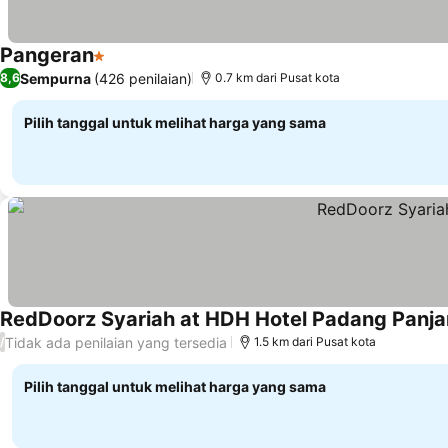
Pangeran
1 Bintang
Lihat harga
Sempurna
(426 penilaian)
8,6
0.7 km dari Pusat kota
Pilih tanggal untuk melihat harga yang sama
RedDoorz Syariah at HDH Hotel Padang Panj
Tidak ada penilaian yang tersedia
/
1.5 km dari Pusat kota
Pilih tanggal untuk melihat harga yang sama