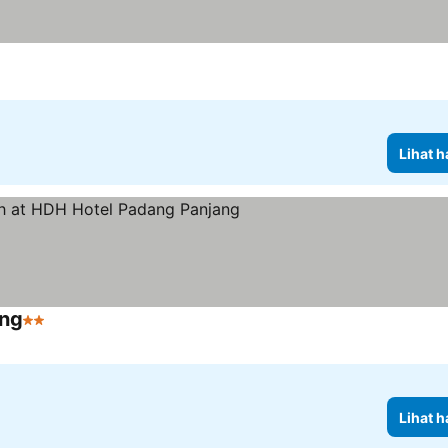
Lihat h
ang
2 Bintang
Lihat harga
Lihat h