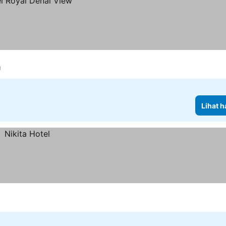
g
Lihat h