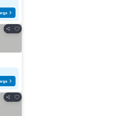
arga
Tambahkan ke favorit
Bagikan
arga
Tambahkan ke favorit
Bagikan