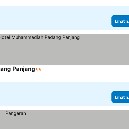
Lihat h
dang Panjang
2 Bintang
Lihat harga
Lihat h