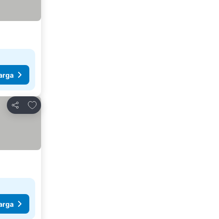
arga
Tambahkan ke favorit
Bagikan
arga