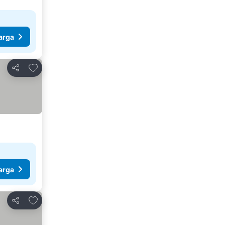
arga
Tambahkan ke favorit
Bagikan
arga
Tambahkan ke favorit
Bagikan