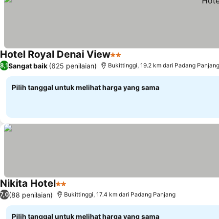
Hotel Royal Denai View
2 Bintang
Lihat harga
Sangat baik
(625 penilaian)
8,1
Bukittinggi, 19.2 km dari Padang Panjan
Pilih tanggal untuk melihat harga yang sama
Nikita Hotel
2 Bintang
Lihat harga
(88 penilaian)
7,0
Bukittinggi, 17.4 km dari Padang Panjang
Pilih tanggal untuk melihat harga yang sama