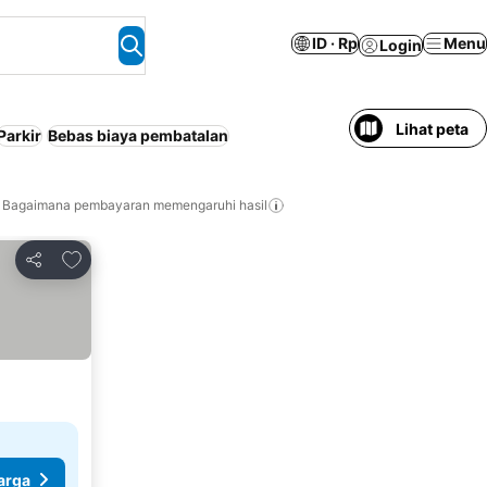
ID · Rp
Menu
Login
Lihat peta
Parkir
Bebas biaya pembatalan
Bagaimana pembayaran memengaruhi hasil
Tambahkan ke favorit
Bagikan
arga