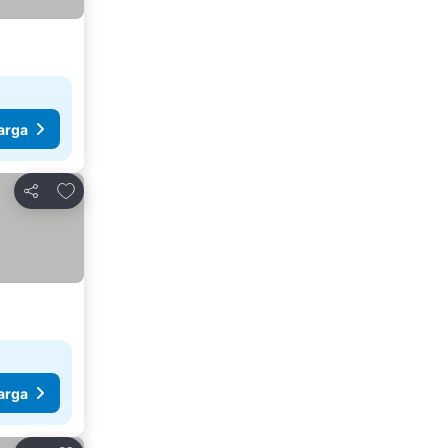
arga
Tambahkan ke favorit
Bagikan
arga