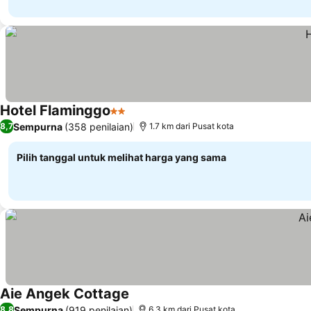
Hotel Flaminggo
2 Bintang
Lihat harga
Sempurna
(358 penilaian)
8,7
1.7 km dari Pusat kota
Pilih tanggal untuk melihat harga yang sama
Aie Angek Cottage
Lihat harga
Sempurna
(919 penilaian)
8,8
6.3 km dari Pusat kota