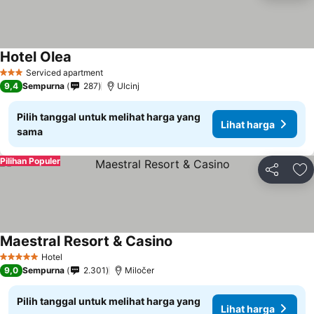
Hotel Olea
Lihat harga
Serviced apartment
3 Bintang
9,4
Sempurna
287
Ulcinj
Pilih tanggal untuk melihat harga yang
Lihat harga
sama
Pilihan Populer
Bagikan
Ta
Maestral Resort & Casino
Lihat harga
Hotel
5 Bintang
9,0
Sempurna
2.301
Miločer
Pilih tanggal untuk melihat harga yang
Lihat harga