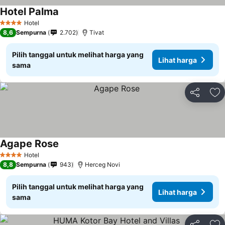
Hotel Palma
Lihat harga
Hotel
4 Bintang
8,6
Sempurna
2.702
Tivat
Pilih tanggal untuk melihat harga yang
Lihat harga
sama
Bagikan
Ta
Agape Rose
Lihat harga
Hotel
4 Bintang
8,8
Sempurna
943
Herceg Novi
Pilih tanggal untuk melihat harga yang
Lihat harga
sama