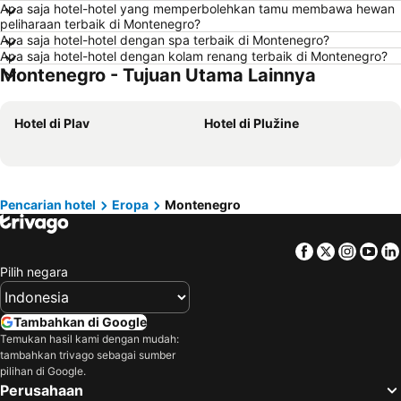
Apa saja hotel-hotel yang memperbolehkan tamu membawa hewan
Hotel di Balikpapan
Hotel di Georgetown
peliharaan terbaik di Montenegro?
Hotel di Pontianak
Hotel di Pulau Penang
Apa saja hotel-hotel dengan spa terbaik di Montenegro?
Apa saja hotel-hotel dengan kolam renang terbaik di Montenegro?
Hotel di Indonesia
Hotel di Lampung
Montenegro - Tujuan Utama Lainnya
Hotel di Al Madinah Region
Hotel di Pulau Lombok
Hotel di Sunshine Coast
Hotel di Malaysia
Hotel di Plav
Hotel di Plužine
Hotel di Maladewa
Hotel di Syracuse
Hotel di Arab Saudi
Hotel di Mallorca
Hotel di Phuket
Hotel di Ile-de-France
Pencarian hotel
Eropa
Montenegro
Hotel di Zurich
Hotel di Beijing
Hotel di Penang
Hotel di Tokyo Prefektur
Facebook
Twitter
Insta
Yo
Hotel di Bangka-Belitung
Hotel di Flores
Pilih negara
Tambahkan di Google
Temukan hasil kami dengan mudah:
tambahkan trivago sebagai sumber
pilihan di Google.
Perusahaan