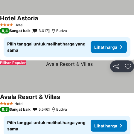
Hotel Astoria
Lihat harga
Hotel
4 Bintang
8,4
Sangat baik
3.017
Budva
Pilih tanggal untuk melihat harga yang
Lihat harga
sama
Pilihan Populer
Bagikan
Ta
Avala Resort & Villas
Lihat harga
Hotel
4 Bintang
8,3
Sangat baik
5.546
Budva
Pilih tanggal untuk melihat harga yang
Lihat harga
sama