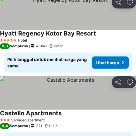
Bagikan
Ta
Hyatt Regency Kotor Bay Resort
Lihat harga
Hotel
5 Bintang
9,0
Sempurna
4.184
Kotor
Pilih tanggal untuk melihat harga yang
Lihat harga
sama
Bagikan
Ta
Castello Apartments
Lihat harga
Serviced apartment
3 Bintang
9,4
Sempurna
37
Ulcinj