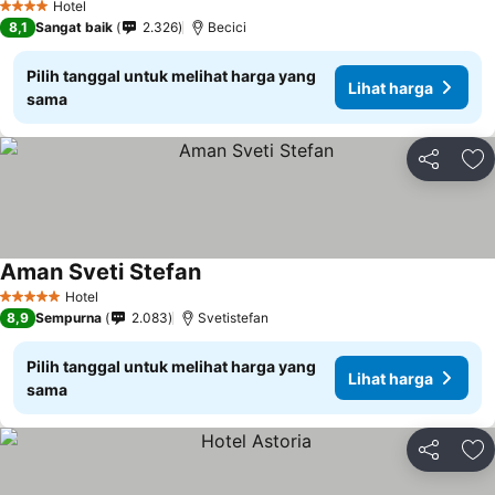
Hotel
4 Bintang
8,1
Sangat baik
2.326
Becici
Pilih tanggal untuk melihat harga yang
Lihat harga
sama
Bagikan
Ta
Aman Sveti Stefan
Lihat harga
Hotel
5 Bintang
8,9
Sempurna
2.083
Svetistefan
Pilih tanggal untuk melihat harga yang
Lihat harga
sama
Bagikan
Ta