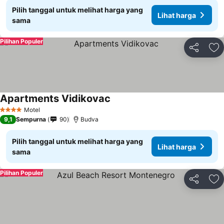
Pilih tanggal untuk melihat harga yang
Lihat harga
sama
Pilihan Populer
Bagikan
Ta
Apartments Vidikovac
Lihat harga
Motel
4 Bintang
9,1
Sempurna
90
Budva
Pilih tanggal untuk melihat harga yang
Lihat harga
sama
Pilihan Populer
Bagikan
Ta