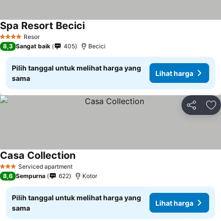
Spa Resort Becici
Lihat harga
Resor
4 Bintang
8,3
Sangat baik
405
Becici
Pilih tanggal untuk melihat harga yang
Lihat harga
sama
Bagikan
Ta
Casa Collection
Lihat harga
Serviced apartment
3 Bintang
8,6
Sempurna
622
Kotor
Pilih tanggal untuk melihat harga yang
Lihat harga
sama