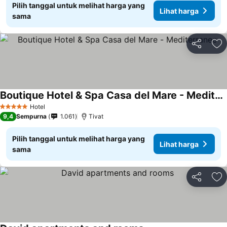
Pilih tanggal untuk melihat harga yang
Lihat harga
sama
Bagikan
Ta
Boutique Hotel & Spa Casa del Mare - Mediterraneo
Lihat harga
Hotel
5 Bintang
9,4
Sempurna
1.061
Tivat
Pilih tanggal untuk melihat harga yang
Lihat harga
sama
Bagikan
Ta