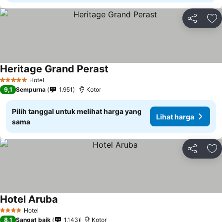
Bagikan
Ta
Heritage Grand Perast
Lihat harga
Hotel
5 Bintang
9,1
Sempurna
1.951
Kotor
Pilih tanggal untuk melihat harga yang
Lihat harga
sama
Bagikan
Ta
Hotel Aruba
Lihat harga
Hotel
4 Bintang
8,1
Sangat baik
1.143
Kotor