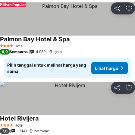
Pilihan Populer
Bagikan
Ta
Palmon Bay Hotel & Spa
Lihat harga
Hotel
4 Bintang
8,9
Sempurna
4.969
Igalo
Pilih tanggal untuk melihat harga yang
Lihat harga
sama
Bagikan
Ta
Hotel Rivijera
Lihat harga
Hotel
4 Bintang
7,0
1.714
Petrovac