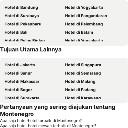
Hotel di Bandung
Hotel di Yogyakarta
Hotel di Surabaya
Hotel di Pangandaran
Hotel di Pekanbaru
Hotel di Palembang
Hotel di Bali
Hotel di Batam
Hotel di Pulau Bintan
Hotel di Yogyakarta
Tujuan Utama Lainnya
Hotel di Pulau Samosir
Hotel di Pulau Nusa Lembongan
Hotel di Jakarta
Hotel di Singapura
Hotel di Sanur
Hotel di Semarang
Hotel di Makassar
Hotel di Malang
Hotel di Bogor
Hotel di Padang
Hotel di Surakarta
Hotel di Karawang
Pertanyaan yang sering diajukan tentang
Hotel di Medan
Hotel di Ubud
Montenegro
Hotel di Tokyo
Hotel di Manado
Apa saja hotel-hotel terbaik di Montenegro?
Hotel di Purwokerto
Hotel di Garut
Apa saja hotel-hotel mewah terbaik di Montenegro?