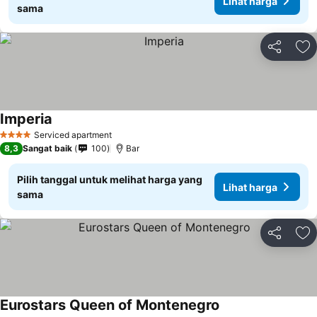
Lihat harga
sama
Bagikan
Ta
Imperia
Lihat harga
Serviced apartment
4 Bintang
8,3
Sangat baik
100
Bar
Pilih tanggal untuk melihat harga yang
Lihat harga
sama
Bagikan
Ta
Eurostars Queen of Montenegro
Lihat harga