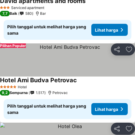
David apartments and rooms
Lihat harga
Serviced apartment
3 Bintang
7,7
Baik
580
Bar
Pilih tanggal untuk melihat harga yang
Lihat harga
sama
Pilihan Populer
Bagikan
Ta
Hotel Ami Budva Petrovac
Lihat harga
Hotel
5 Bintang
9,2
Sempurna
1.517
Petrovac
Pilih tanggal untuk melihat harga yang
Lihat harga
sama
Bagikan
Ta