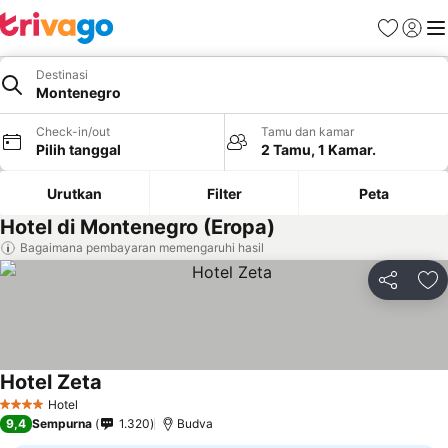
Favorit
Login
Me
Destinasi
Montenegro
Check-in/out
Tamu dan kamar
Pilih tanggal
2 Tamu, 1 Kamar.
Urutkan
Filter
Peta
Hotel di Montenegro (Eropa)
Bagaimana pembayaran memengaruhi hasil
Bagikan
Ta
Hotel Zeta
Lihat harga
Hotel
4 Bintang
9,4
Sempurna
1.320
Budva