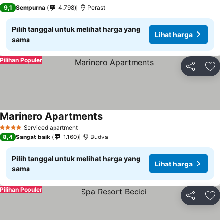
4 Bintang
9,1
Sempurna
4.798
Perast
Pilih tanggal untuk melihat harga yang
Lihat harga
sama
Pilihan Populer
Bagikan
Ta
Marinero Apartments
Lihat harga
Serviced apartment
4 Bintang
8,4
Sangat baik
1.160
Budva
Pilih tanggal untuk melihat harga yang
Lihat harga
sama
Pilihan Populer
Bagikan
Ta