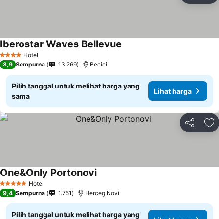
Iberostar Waves Bellevue
Lihat harga
Hotel
4 Bintang
8,9
Sempurna
13.269
Becici
Pilih tanggal untuk melihat harga yang
Lihat harga
sama
Bagikan
Ta
One&Only Portonovi
Lihat harga
Hotel
5 Bintang
9,4
Sempurna
1.751
Herceg Novi
Pilih tanggal untuk melihat harga yang