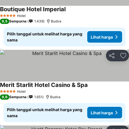
Boutique Hotel Imperial
Lihat harga
Hotel
5 Bintang
9,5
Sempurna
1.439
Budva
Pilih tanggal untuk melihat harga yang
Lihat harga
sama
Bagikan
Ta
Merit Starlit Hotel Casino & Spa
Lihat harga
Hotel
5 Bintang
9,6
Sempurna
1.651
Budva
Pilih tanggal untuk melihat harga yang
Lihat harga
sama