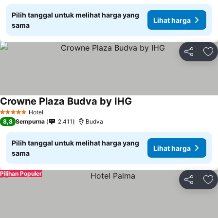
Pilih tanggal untuk melihat harga yang
Lihat harga
sama
Bagikan
Ta
Crowne Plaza Budva by IHG
Lihat harga
Hotel
5 Bintang
8,8
Sempurna
2.411
Budva
Pilih tanggal untuk melihat harga yang
Lihat harga
sama
Pilihan Populer
Bagikan
Ta