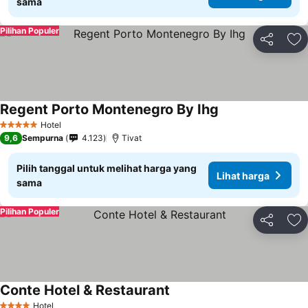
sama
Pilihan Populer
Bagikan
Ta
Regent Porto Montenegro By Ihg
Lihat harga
Hotel
5 Bintang
9,6
Sempurna
4.123
Tivat
Pilih tanggal untuk melihat harga yang
Lihat harga
sama
Pilihan Populer
Bagikan
Ta
Conte Hotel & Restaurant
Lihat harga
Hotel