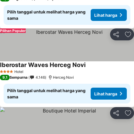
Pilih tanggal untuk melihat harga yang
Lihat harga
sama
Pilihan Populer
Bagikan
Ta
Iberostar Waves Herceg Novi
Lihat harga
Hotel
4 Bintang
9,1
Sempurna
4.146
Herceg Novi
Pilih tanggal untuk melihat harga yang
Lihat harga
sama
Bagikan
Ta