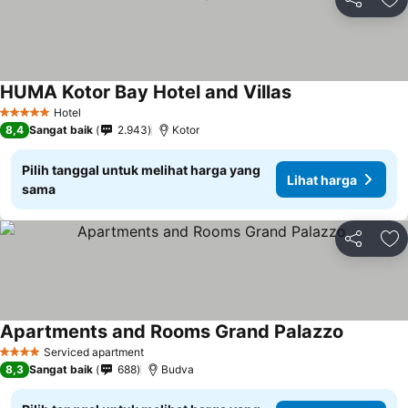
Bagikan
Ta
HUMA Kotor Bay Hotel and Villas
Lihat harga
Hotel
5 Bintang
8,4
Sangat baik
2.943
Kotor
Pilih tanggal untuk melihat harga yang
Lihat harga
sama
Bagikan
Ta
Apartments and Rooms Grand Palazzo
Lihat har
Serviced apartment
4 Bintang
8,3
Sangat baik
688
Budva