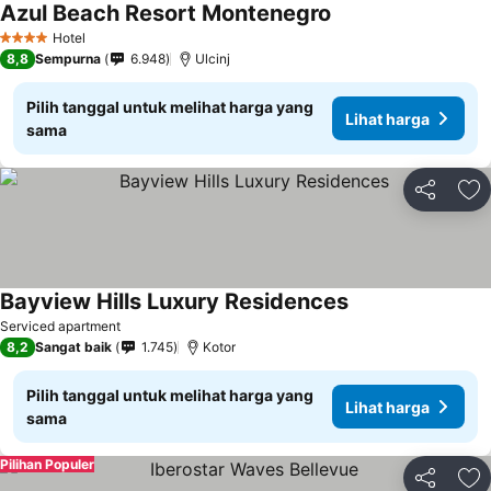
Azul Beach Resort Montenegro
Lihat harga
Hotel
4 Bintang
8,8
Sempurna
6.948
Ulcinj
Pilih tanggal untuk melihat harga yang
Lihat harga
sama
Bagikan
Ta
Bayview Hills Luxury Residences
Lihat harga
Serviced apartment
8,2
Sangat baik
1.745
Kotor
Pilih tanggal untuk melihat harga yang
Lihat harga
sama
Pilihan Populer
Bagikan
Ta