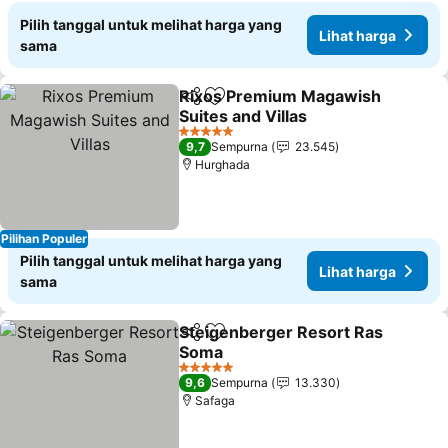
Pilih tanggal untuk melihat harga yang
Lihat harga
sama
Rixos Premium Magawish
Bagikan
Tambahkan ke favorit
Suites and Villas
5 Bintang
9,7
Sempurna
23.545
Hurghada
Pilihan Populer
Pilih tanggal untuk melihat harga yang
Lihat harga
sama
Steigenberger Resort Ras
Bagikan
Tambahkan ke favorit
Soma
5 Bintang
9,6
Sempurna
13.330
Safaga