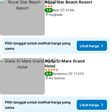
Royal Star Beach Resort
Bagikan
Tambahkan ke favorit
3 Bintang
7,6
Baik
6.146
Hurghada
Pilih tanggal untuk melihat harga yang
Lihat harga
sama
Stella Di Mare Grand
Bagikan
Tambahkan ke favorit
Hotel
5 Bintang
8,5
Sempurna
17.331
Ain Sukhna
Pilih tanggal untuk melihat harga yang
Lihat harga
sama