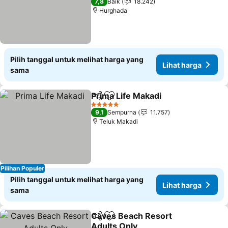
7,8
Baik
18.242
Hurghada
Pilih tanggal untuk melihat harga yang
Lihat harga
sama
Prima Life Makadi
Bagikan
Tambahkan ke favorit
5 Bintang
9,1
Sempurna
11.757
Teluk Makadi
Pilihan Populer
Pilih tanggal untuk melihat harga yang
Lihat harga
sama
Caves Beach Resort
Bagikan
Tambahkan ke favorit
Adults Only