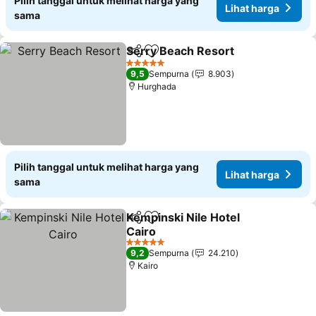
Pilih tanggal untuk melihat harga yang
Lihat harga
sama
Serry Beach Resort
Bagikan
Tambahkan ke favorit
5 Bintang
9,5
Sempurna
8.903
Hurghada
Pilih tanggal untuk melihat harga yang
Lihat harga
sama
Kempinski Nile Hotel
Bagikan
Tambahkan ke favorit
Cairo
5 Bintang
9,2
Sempurna
24.210
Kairo