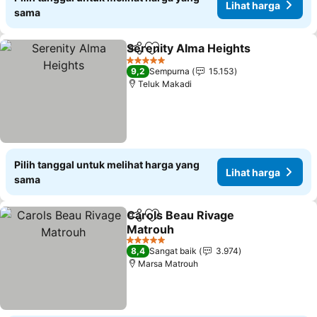
Lihat harga
sama
Serenity Alma Heights
Bagikan
Tambahkan ke favorit
5 Bintang
9,2
Sempurna
15.153
Teluk Makadi
Pilih tanggal untuk melihat harga yang
Lihat harga
sama
Carols Beau Rivage
Bagikan
Tambahkan ke favorit
Matrouh
5 Bintang
8,4
Sangat baik
3.974
Marsa Matrouh