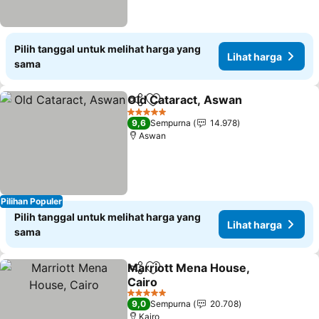
Pilih tanggal untuk melihat harga yang
Lihat harga
sama
Old Cataract, Aswan
Bagikan
Tambahkan ke favorit
5 Bintang
9,6
Sempurna
14.978
Aswan
Pilihan Populer
Pilih tanggal untuk melihat harga yang
Lihat harga
sama
Marriott Mena House,
Bagikan
Tambahkan ke favorit
Cairo
5 Bintang
9,0
Sempurna
20.708
Kairo