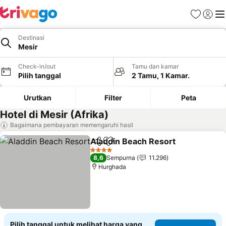
Favorit
Login
Me
Destinasi
Mesir
Check-in/out
Tamu dan kamar
Pilih tanggal
2 Tamu, 1 Kamar.
Urutkan
Filter
Peta
Hotel di Mesir (Afrika)
Bagaimana pembayaran memengaruhi hasil
Aladdin Beach Resort
Bagikan
Tambahkan ke favorit
4 Bintang
8,6
Sempurna
11.296
Hurghada
Pilih tanggal untuk melihat harga yang