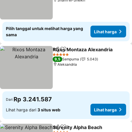
Sharm el-Sheikh
Pilih tanggal untuk melihat harga yang
Lihat harga
sama
Rixos Montaza Alexandria
Bagikan
Tambahkan ke favorit
5 Bintang
9,5
Sempurna
5.043
Aleksandria
Rp 3.241.587
Dari
Lihat harga dari
3 situs web
Lihat harga
Serenity Alpha Beach
Bagikan
Tambahkan ke favorit