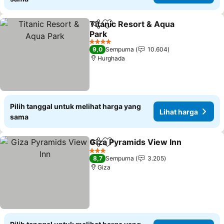
Titanic Resort & Aqua
Bagikan
Tambahkan ke favorit
Park
4 Bintang
9,0
Sempurna
10.604
Hurghada
Pilih tanggal untuk melihat harga yang
Lihat harga
sama
Giza Pyramids View Inn
Bagikan
Tambahkan ke favorit
3 Bintang
8,7
Sempurna
3.205
Giza