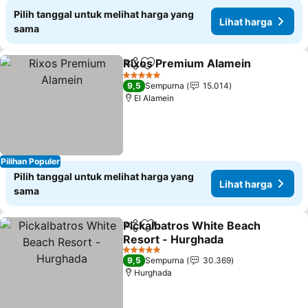
Pilih tanggal untuk melihat harga yang
Lihat harga
sama
Rixos Premium Alamein
Bagikan
Tambahkan ke favorit
5 Bintang
9,5
Sempurna
15.014
El Alamein
Pilihan Populer
Pilih tanggal untuk melihat harga yang
Lihat harga
sama
Pickalbatros White Beach
Bagikan
Tambahkan ke favorit
Resort - Hurghada
5 Bintang
9,5
Sempurna
30.369
Hurghada