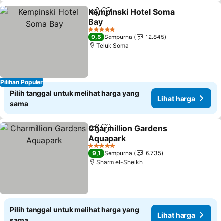
Kempinski Hotel Soma
Bagikan
Tambahkan ke favorit
Bay
5 Bintang
9,5
Sempurna
12.845
Teluk Soma
Pilihan Populer
Pilih tanggal untuk melihat harga yang
Lihat harga
sama
Charmillion Gardens
Bagikan
Tambahkan ke favorit
Aquapark
5 Bintang
9,1
Sempurna
6.735
Sharm el-Sheikh
Pilih tanggal untuk melihat harga yang
Lihat harga
sama