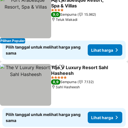
Fort Arabesque Resort,
Bagikan
Tambahkan ke favorit
Spa & Villas
4 Bintang
9,0
Sempurna
15.962
Teluk Makadi
Pilihan Populer
Pilih tanggal untuk melihat harga yang
Lihat harga
sama
The V Luxury Resort Sahl
Bagikan
Tambahkan ke favorit
Hasheesh
5 Bintang
8,9
Sempurna
7.132
Sahl Hasheesh
Pilih tanggal untuk melihat harga yang
Lihat harga
sama