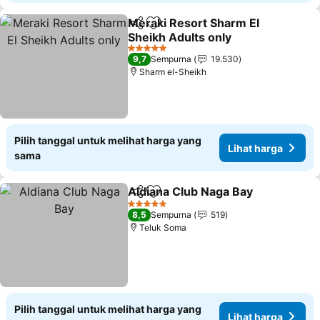
Meraki Resort Sharm El
Bagikan
Tambahkan ke favorit
Sheikh Adults only
5 Bintang
9,7
Sempurna
19.530
Sharm el-Sheikh
Pilih tanggal untuk melihat harga yang
Lihat harga
sama
Aldiana Club Naga Bay
Bagikan
Tambahkan ke favorit
5 Bintang
8,5
Sempurna
519
Teluk Soma
Pilih tanggal untuk melihat harga yang
Lihat harga