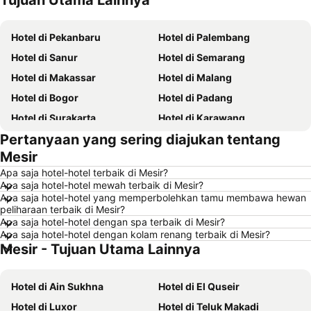
Tujuan Utama Lainnya
Hotel di Pekanbaru
Hotel di Palembang
Hotel di Sanur
Hotel di Semarang
Hotel di Makassar
Hotel di Malang
Hotel di Bogor
Hotel di Padang
Hotel di Surakarta
Hotel di Karawang
Pertanyaan yang sering diajukan tentang
Hotel di Medan
Hotel di Ubud
Mesir
Hotel di Tokyo
Hotel di Manado
Apa saja hotel-hotel terbaik di Mesir?
Hotel di Purwokerto
Hotel di Garut
Apa saja hotel-hotel mewah terbaik di Mesir?
Apa saja hotel-hotel yang memperbolehkan tamu membawa hewan
Hotel di Balikpapan
Hotel di Georgetown
peliharaan terbaik di Mesir?
Hotel di Pontianak
Hotel di Pulau Penang
Apa saja hotel-hotel dengan spa terbaik di Mesir?
Apa saja hotel-hotel dengan kolam renang terbaik di Mesir?
Hotel di Indonesia
Hotel di Lampung
Mesir - Tujuan Utama Lainnya
Hotel di Al Madinah Region
Hotel di Pulau Lombok
Hotel di Sunshine Coast
Hotel di Malaysia
Hotel di Ain Sukhna
Hotel di El Quseir
Hotel di Maladewa
Hotel di Syracuse
Hotel di Luxor
Hotel di Teluk Makadi