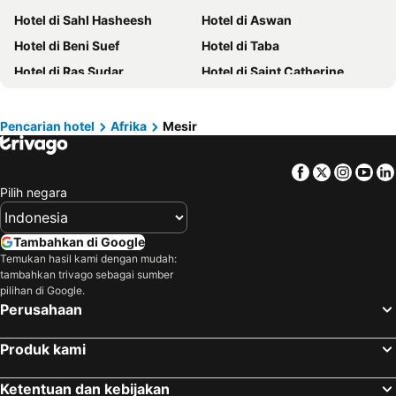
Hotel di Arab Saudi
Hotel di Mallorca
Hotel di Sahl Hasheesh
Hotel di Aswan
Hotel di Phuket
Hotel di Ile-de-France
Hotel di Beni Suef
Hotel di Taba
Hotel di Zurich
Hotel di Beijing
Hotel di Ras Sudar
Hotel di Saint Catherine
Hotel di Penang
Hotel di Tokyo Prefektur
Hotel di Dahab
Hotel di Kafr el-Sheikh
Hotel di Bangka-Belitung
Hotel di Flores
Hotel di 6th of October City
Hotel di 10th of Ramadan City
Pencarian hotel
Afrika
Mesir
Hotel di Suez
Hotel di Safaga
Facebook
Twitter
Insta
Yo
Hotel di Berenice
Hotel di Port Ghalib
Pilih negara
Hotel di Rosetta
Hotel di Ismailia
Tambahkan di Google
Temukan hasil kami dengan mudah:
tambahkan trivago sebagai sumber
pilihan di Google.
Perusahaan
Produk kami
Ketentuan dan kebijakan