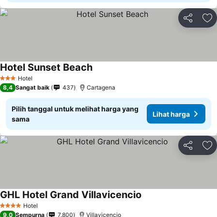
Bagikan
Ta
Hotel Sunset Beach
Hotel
3 Bintang
8,4
Sangat baik
437
Cartagena
Pilih tanggal untuk melihat harga yang
Lihat harga
sama
Bagikan
Ta
GHL Hotel Grand Villavicencio
Hotel
4 Bintang
9,0
Sempurna
7.800
Villavicencio