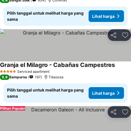
8,4
Sangat baik
934
Coveñas
Pilih tanggal untuk melihat harga yang
Lihat harga
sama
Bagikan
Ta
Granja el Milagro - Cabañas Campestres
Serviced apartment
5 Bintang
9,9
Sempurna
197
Tibasosa
Pilih tanggal untuk melihat harga yang
Lihat harga
sama
Pilihan Populer
Bagikan
Ta