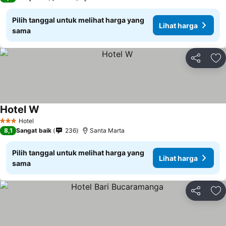
Pilih tanggal untuk melihat harga yang
Lihat harga
sama
Bagikan
Ta
Hotel W
Hotel
3 Bintang
8,1
Sangat baik
236
Santa Marta
Pilih tanggal untuk melihat harga yang
Lihat harga
sama
Bagikan
Ta