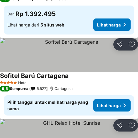
Rp 1.392.495
Dari
Lihat harga dari
5 situs web
Lihat harga
Bagikan
Ta
Sofitel Barú Cartagena
Hotel
5 Bintang
9,5
Sempurna
5.527
Cartagena
Pilih tanggal untuk melihat harga yang
Lihat harga
sama
Bagikan
Ta