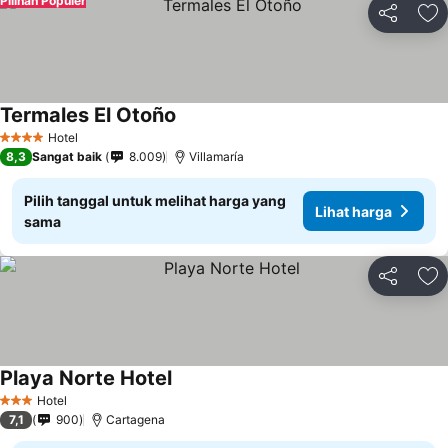
Pilihan Populer
Bagikan
Ta
Termales El Otoño
Hotel
4 Bintang
8,3
Sangat baik
8.009
Villamaría
Pilih tanggal untuk melihat harga yang
Lihat harga
sama
Bagikan
Ta
Playa Norte Hotel
Hotel
3 Bintang
7,1
900
Cartagena