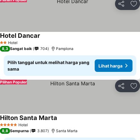
Bagikan
Ta
Hotel Dancar
Hotel
2 Bintang
8,3
Sangat baik
704
Pamplona
Pilih tanggal untuk melihat harga yang
Lihat harga
sama
Pilihan Populer
Bagikan
Ta
Hilton Santa Marta
Hotel
5 Bintang
8,8
Sempurna
3.807
Santa Marta