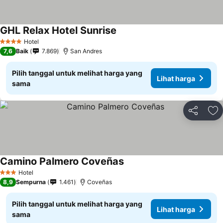
GHL Relax Hotel Sunrise
Hotel
4 Bintang
7,6
Baik
7.869
San Andres
Pilih tanggal untuk melihat harga yang
Lihat harga
sama
Bagikan
Ta
Camino Palmero Coveñas
Hotel
3 Bintang
8,9
Sempurna
1.461
Coveñas
Pilih tanggal untuk melihat harga yang
Lihat harga
sama