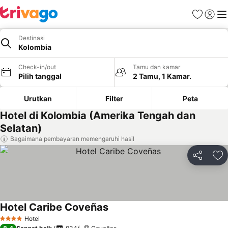
Favorit
Login
Me
Destinasi
Kolombia
Check-in/out
Tamu dan kamar
Pilih tanggal
2 Tamu, 1 Kamar.
Urutkan
Filter
Peta
Hotel di Kolombia (Amerika Tengah dan
Selatan)
Bagaimana pembayaran memengaruhi hasil
Bagikan
Ta
Hotel Caribe Coveñas
Hotel
4 Bintang