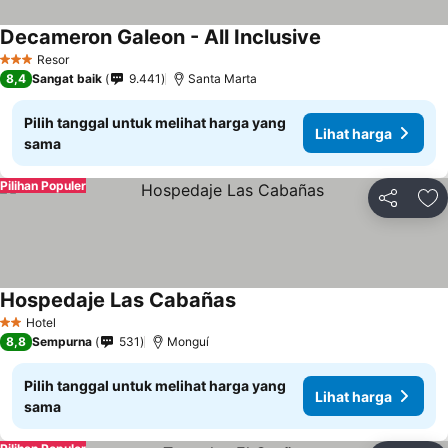
Decameron Galeon - All Inclusive
Resor
3 Bintang
8,4
Sangat baik
9.441
Santa Marta
Pilih tanggal untuk melihat harga yang
Lihat harga
sama
Pilihan Populer
Bagikan
Ta
Hospedaje Las Cabañas
Hotel
2 Bintang
8,8
Sempurna
531
Monguí
Pilih tanggal untuk melihat harga yang
Lihat harga
sama