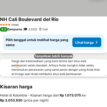
NH Cali Boulevard del Río
Hotel
4 Bintang
9,0
Sempurna
2.022
Cali
Pilih tanggal untuk melihat harga yang
Lihat harga
sama
Tampilkan lebih banyak
Harga dan ketersediaan yang kami terima dari situs web
pemesanan selalu berubah. Artinya Anda mungkin tidak selalu
menemukan penawaran yang sama persis dengan yang Anda lihat
di trivago saat Anda membuka situs web pemesanan.
Kisaran harga
Hotel di Kolombia -
Kisaran harga
dari
‎Rp 1.073.075
ke
‎Rp 3.053.930
(price per night)