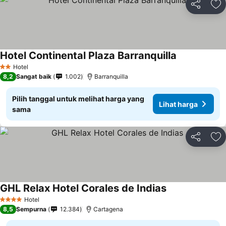
Bagikan
Ta
Hotel Continental Plaza Barranquilla
Hotel
2 Bintang
8,2
Sangat baik
1.002
Barranquilla
Pilih tanggal untuk melihat harga yang
Lihat harga
sama
Bagikan
Ta
GHL Relax Hotel Corales de Indias
Hotel
4 Bintang
8,5
Sempurna
12.384
Cartagena