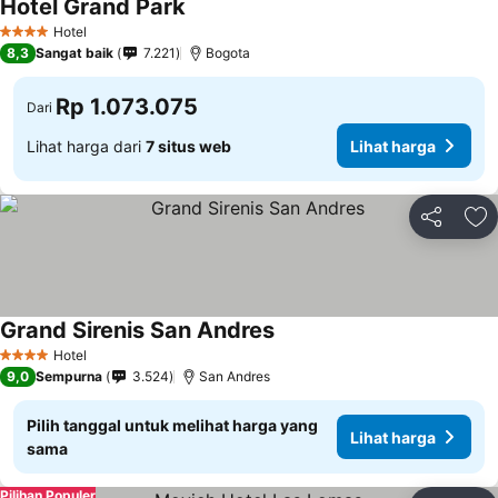
Hotel Grand Park
Hotel
4 Bintang
8,3
Sangat baik
7.221
Bogota
Rp 1.073.075
Dari
Lihat harga dari
7 situs web
Lihat harga
Bagikan
Ta
Grand Sirenis San Andres
Hotel
4 Bintang
9,0
Sempurna
3.524
San Andres
Pilih tanggal untuk melihat harga yang
Lihat harga
sama
Pilihan Populer