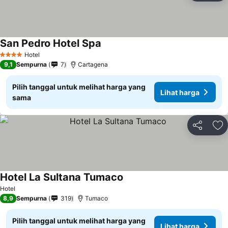
San Pedro Hotel Spa
Hotel
4 Bintang
9,1
Sempurna
7
Cartagena
Pilih tanggal untuk melihat harga yang
Lihat harga
sama
Bagikan
Ta
Hotel La Sultana Tumaco
Hotel
8,9
Sempurna
319
Tumaco
Pilih tanggal untuk melihat harga yang
Lihat harga