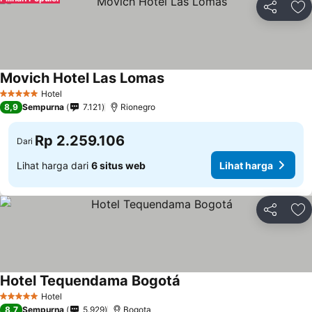
Bagikan
Ta
Movich Hotel Las Lomas
Hotel
5 Bintang
8,9
Sempurna
7.121
Rionegro
Rp 2.259.106
Dari
Lihat harga dari
6 situs web
Lihat harga
Bagikan
Ta
Hotel Tequendama Bogotá
Hotel
5 Bintang
8,7
Sempurna
5.929
Bogota