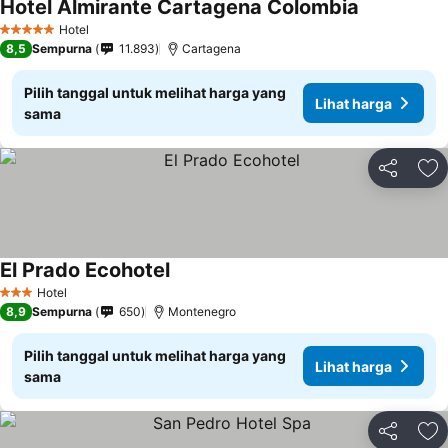
Hotel Almirante Cartagena Colombia
Hotel
5 Bintang
8,5
Sempurna
11.893
Cartagena
Pilih tanggal untuk melihat harga yang
Lihat harga
sama
Bagikan
Ta
El Prado Ecohotel
Hotel
3 Bintang
8,9
Sempurna
650
Montenegro
Pilih tanggal untuk melihat harga yang
Lihat harga
sama
Bagikan
Ta