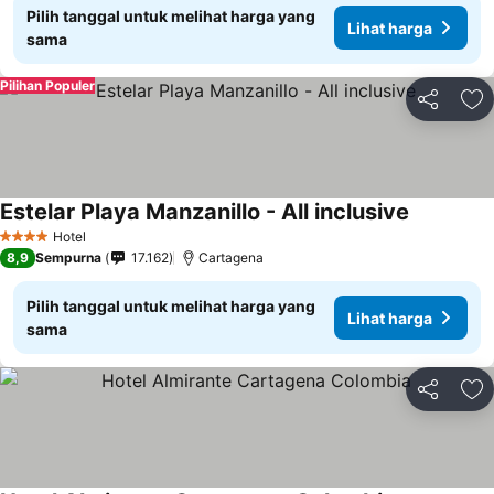
Pilih tanggal untuk melihat harga yang
Lihat harga
sama
Pilihan Populer
Bagikan
Ta
Estelar Playa Manzanillo - All inclusive
Hotel
4 Bintang
8,9
Sempurna
17.162
Cartagena
Pilih tanggal untuk melihat harga yang
Lihat harga
sama
Bagikan
Ta