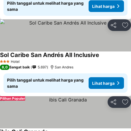
Pilih tanggal untuk melihat harga yang
Lihat harga
sama
Bagikan
Ta
Sol Caribe San Andrés All Inclusive
Hotel
3 Bintang
8,0
Sangat baik
5.697
San Andres
Pilih tanggal untuk melihat harga yang
Lihat harga
sama
Pilihan Populer
Bagikan
Ta