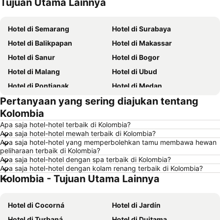
Tujuan Utama Lainnya
Hotel di Yogyakarta
Hotel di Pulau Samosir
Hotel di Semarang
Hotel di Surabaya
Hotel di Balikpapan
Hotel di Makassar
Hotel di Sanur
Hotel di Bogor
Hotel di Malang
Hotel di Ubud
Hotel di Pontianak
Hotel di Medan
Pertanyaan yang sering diajukan tentang
Hotel di Pangandaran
Hotel di Kuala Lumpur
Kolombia
Hotel di Bekasi
Hotel di Bandar Lampung
Apa saja hotel-hotel terbaik di Kolombia?
Hotel di Surakarta
Hotel di Padang
Apa saja hotel-hotel mewah terbaik di Kolombia?
Apa saja hotel-hotel yang memperbolehkan tamu membawa hewan
Hotel di Kuta
Hotel di Singkawang
peliharaan terbaik di Kolombia?
Hotel di Jambi
Hotel di Pulau Lombok
Apa saja hotel-hotel dengan spa terbaik di Kolombia?
Apa saja hotel-hotel dengan kolam renang terbaik di Kolombia?
Hotel di Siprus
Hotel di Kauai
Kolombia - Tujuan Utama Lainnya
Hotel di Pulau Penang
Hotel di Pulau Nusa Lembongan
Hotel di Penang
Hotel di Mecca Region
Hotel di Cocorná
Hotel di Jardín
Hotel di Lampung
Hotel di Punta Cana
Hotel di Turbaná
Hotel di Duitama