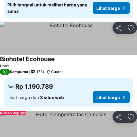
Pilih tanggal untuk melihat harga yang
Lihat harga
sama
Bagikan
Ta
Biohotel Ecohouse
Hotel
9,1
Sempurna
173
Guarne
Rp 1.190.789
Dari
Lihat harga dari
3 situs web
Lihat harga
Pilihan Populer
Bagikan
Ta