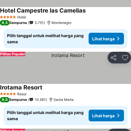
Hotel Campestre las Camelias
Hotel
5 Bintang
9,3
Sempurna
5.751
Montenegro
Pilih tanggal untuk melihat harga yang
Lihat harga
sama
Pilihan Populer
Bagikan
Ta
Irotama Resort
Resor
5 Bintang
9,0
Sempurna
10.561
Santa Marta
Pilih tanggal untuk melihat harga yang
Lihat harga
sama
Pilihan Populer