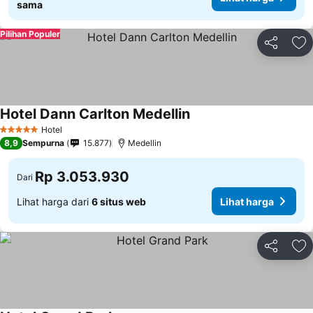
sama
Pilihan Populer
Bagikan
Ta
Hotel Dann Carlton Medellin
Hotel
5 Bintang
8,9
Sempurna
15.877
Medellin
Rp 3.053.930
Dari
Lihat harga dari
6 situs web
Lihat harga
Bagikan
Ta