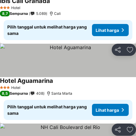
ibis Cali Granada
Hotel
3 Bintang
8,7
Sempurna
5.089
Cali
Pilih tanggal untuk melihat harga yang
Lihat harga
sama
Bagikan
Ta
Hotel Aguamarina
Hotel
3 Bintang
8,5
Sempurna
408
Santa Marta
Pilih tanggal untuk melihat harga yang
Lihat harga
sama
Bagikan
Ta