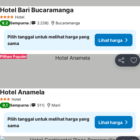
Hotel Bari Bucaramanga
Hotel
4 Bintang
9,2
Sempurna
2.238
Bucaramanga
Pilih tanggal untuk melihat harga yang
Lihat harga
sama
Pilihan Populer
Bagikan
Ta
Hotel Anamela
Hotel
3 Bintang
9,1
Sempurna
511
Maní
Pilih tanggal untuk melihat harga yang
Lihat harga
sama