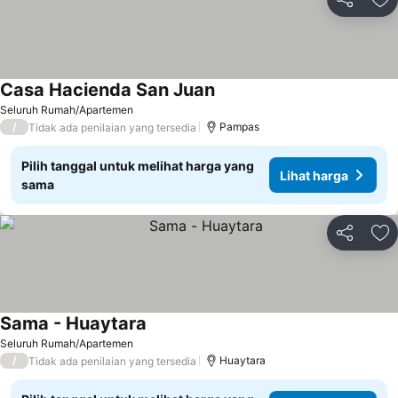
Bagikan
Ta
Casa Hacienda San Juan
Lihat harga
Seluruh Rumah/Apartemen
/
Pampas
Tidak ada penilaian yang tersedia
Pilih tanggal untuk melihat harga yang
Lihat harga
sama
Bagikan
Ta
Sama - Huaytara
Lihat harga
Seluruh Rumah/Apartemen
/
Huaytara
Tidak ada penilaian yang tersedia