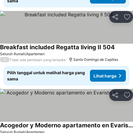
sama
Bagikan
Ta
Breakfast included Regatta living II 504
Lihat ha
Seluruh Rumah/Apartemen
/
Santo Domingo de Capillas
Tidak ada penilaian yang tersedia
Pilih tanggal untuk melihat harga yang
Lihat harga
sama
Bagikan
Ta
Acogedor y Moderno apartamento en Evaristo Morales
Lihat harga
Seluruh Rumah/Apartemen