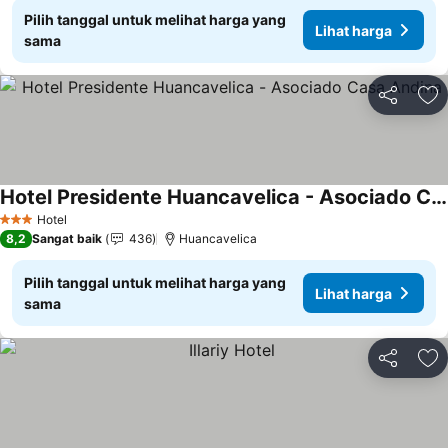
Pilih tanggal untuk melihat harga yang
Lihat harga
sama
Bagikan
Ta
Hotel Presidente Huancavelica - Asociado Casa Andina
Lihat harga
Hotel
3 Bintang
8,2
Sangat baik
436
Huancavelica
Pilih tanggal untuk melihat harga yang
Lihat harga
sama
Bagikan
Ta