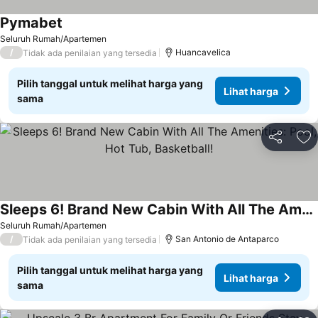
Pymabet
Lihat harga
Seluruh Rumah/Apartemen
/
Huancavelica
Tidak ada penilaian yang tersedia
Pilih tanggal untuk melihat harga yang
Lihat harga
sama
Bagikan
Ta
Sleeps 6! Brand New Cabin With All The Amenities: Pool, Hot Tub, Basketball!
Lihat harga
Seluruh Rumah/Apartemen
/
San Antonio de Antaparco
Tidak ada penilaian yang tersedia
Pilih tanggal untuk melihat harga yang
Lihat harga
sama