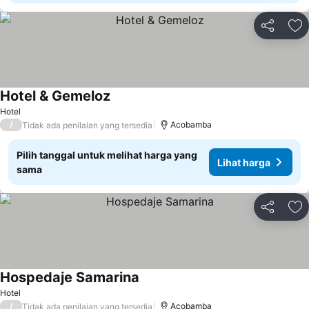
Bagikan
Ta
Hotel & Gemeloz
Lihat harga
Hotel
/
Acobamba
Tidak ada penilaian yang tersedia
Pilih tanggal untuk melihat harga yang
Lihat harga
sama
Bagikan
Ta
Hospedaje Samarina
Lihat harga
Hotel
/
Acobamba
Tidak ada penilaian yang tersedia