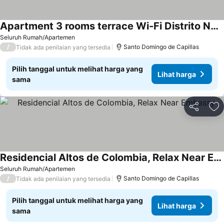
Apartment 3 rooms terrace Wi-Fi Distrito Naciona
Lihat harga
Seluruh Rumah/Apartemen
/
Santo Domingo de Capillas
Tidak ada penilaian yang tersedia
Pilih tanggal untuk melihat harga yang
Lihat harga
sama
Bagikan
Ta
Residencial Altos de Colombia, Relax Near Embassy
Lihat harga
Seluruh Rumah/Apartemen
/
Santo Domingo de Capillas
Tidak ada penilaian yang tersedia
Pilih tanggal untuk melihat harga yang
Lihat harga
sama