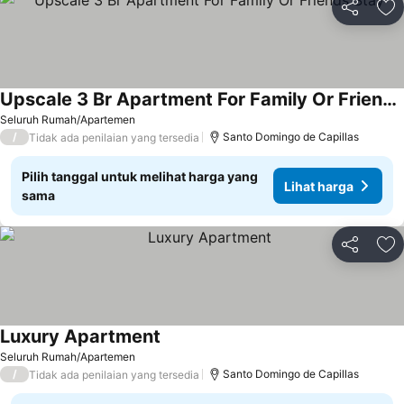
Bagikan
Ta
Upscale 3 Br Apartment For Family Or Friends Stay
Lihat harga
Seluruh Rumah/Apartemen
/
Santo Domingo de Capillas
Tidak ada penilaian yang tersedia
Pilih tanggal untuk melihat harga yang
Lihat harga
sama
Bagikan
Ta
Luxury Apartment
Lihat harga
Seluruh Rumah/Apartemen
/
Santo Domingo de Capillas
Tidak ada penilaian yang tersedia