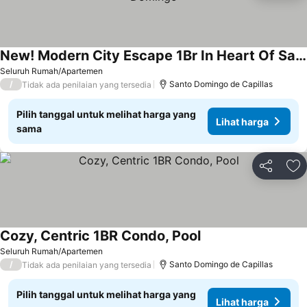
New! Modern City Escape 1Br In Heart Of Santo Domingo
Lihat harga
Seluruh Rumah/Apartemen
/
Santo Domingo de Capillas
Tidak ada penilaian yang tersedia
Pilih tanggal untuk melihat harga yang
Lihat harga
sama
Bagikan
Ta
Cozy, Centric 1BR Condo, Pool
Lihat harga
Seluruh Rumah/Apartemen
/
Santo Domingo de Capillas
Tidak ada penilaian yang tersedia
Pilih tanggal untuk melihat harga yang
Lihat harga