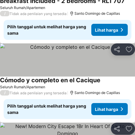
Breakfast included - 2 bedrooms - RL1 707
Liha
Seluruh Rumah/Apartemen
/
Santo Domingo de Capillas
Tidak ada penilaian yang tersedia
Pilih tanggal untuk melihat harga yang
Lihat harga
sama
Bagikan
Ta
Cómodo y completo en el Cacique
Lihat harga
Seluruh Rumah/Apartemen
/
Santo Domingo de Capillas
Tidak ada penilaian yang tersedia
Pilih tanggal untuk melihat harga yang
Lihat harga
sama
Bagikan
Ta