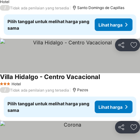
Lihat harga
Hotel
/
Santo Domingo de Capillas
Tidak ada penilaian yang tersedia
Pilih tanggal untuk melihat harga yang
Lihat harga
sama
Bagikan
Ta
Villa Hidalgo - Centro Vacacional
Lihat harga
Hotel
3 Bintang
/
Pazos
Tidak ada penilaian yang tersedia
Pilih tanggal untuk melihat harga yang
Lihat harga
sama
Bagikan
Ta