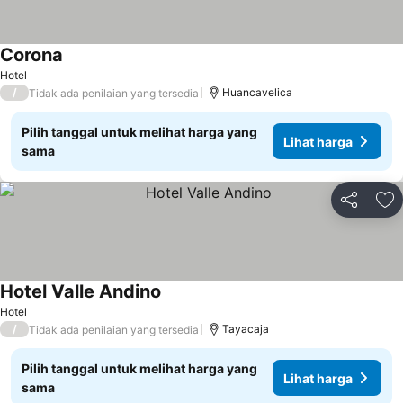
Corona
Lihat harga
Hotel
/
Huancavelica
Tidak ada penilaian yang tersedia
Pilih tanggal untuk melihat harga yang
Lihat harga
sama
Bagikan
Ta
Hotel Valle Andino
Lihat harga
Hotel
/
Tayacaja
Tidak ada penilaian yang tersedia
Pilih tanggal untuk melihat harga yang
Lihat harga
sama