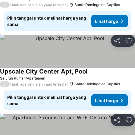
/
Santo Domingo de Capillas
Tidak ada penilaian yang tersedia
Pilih tanggal untuk melihat harga yang
Lihat harga
sama
Bagikan
Ta
Upscale City Center Apt, Pool
Lihat harga
Seluruh Rumah/Apartemen
/
Santo Domingo de Capillas
Tidak ada penilaian yang tersedia
Pilih tanggal untuk melihat harga yang
Lihat harga
sama
Bagikan
Ta