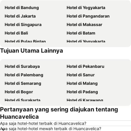
Hotel di Bandung
Hotel di Yogyakarta
Hotel di Jakarta
Hotel di Pangandaran
Hotel di Singapura
Hotel di Makassar
Hotel di Bali
Hotel di Batam
Hotel di Pulau Bintan
Hotel di Yogyakarta
Tujuan Utama Lainnya
Hotel di Pulau Samosir
Hotel di Pulau Nusa Lembongan
Hotel di Surabaya
Hotel di Pekanbaru
Hotel di Palembang
Hotel di Sanur
Hotel di Semarang
Hotel di Malang
Hotel di Bogor
Hotel di Padang
Hotel di Surakarta
Hotel di Karawang
Pertanyaan yang sering diajukan tentang
Hotel di Medan
Hotel di Ubud
Huancavelica
Hotel di Tokyo
Hotel di Manado
Apa saja hotel-hotel terbaik di Huancavelica?
Hotel di Purwokerto
Hotel di Garut
Apa saja hotel-hotel mewah terbaik di Huancavelica?