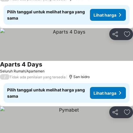
Pilih tanggal untuk melihat harga yang
Lihat harga
sama
Bagikan
Ta
Aparts 4 Days
Lihat harga
Seluruh Rumah/Apartemen
/
San Isidro
Tidak ada penilaian yang tersedia
Pilih tanggal untuk melihat harga yang
Lihat harga
sama
Bagikan
Ta