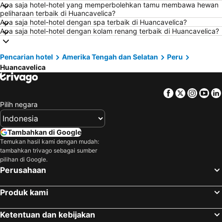
Apa saja hotel-hotel yang memperbolehkan tamu membawa hewan
Hotel di Balikpapan
Hotel di Georgetown
peliharaan terbaik di Huancavelica?
Hotel di Pontianak
Hotel di Pulau Penang
Apa saja hotel-hotel dengan spa terbaik di Huancavelica?
Apa saja hotel-hotel dengan kolam renang terbaik di Huancavelica?
Hotel di Indonesia
Hotel di Lampung
Hotel di Al Madinah Region
Hotel di Pulau Lombok
Pencarian hotel
Amerika Tengah dan Selatan
Peru
Hotel di Sunshine Coast
Hotel di Malaysia
Huancavelica
Hotel di Maladewa
Hotel di Syracuse
Hotel di Arab Saudi
Hotel di Mallorca
Facebook
Twitter
Insta
Yo
Pilih negara
Hotel di Phuket
Hotel di Ile-de-France
Hotel di Zurich
Hotel di Beijing
Tambahkan di Google
Hotel di Penang
Hotel di Tokyo Prefektur
Temukan hasil kami dengan mudah:
Hotel di Bangka-Belitung
Hotel di Flores
tambahkan trivago sebagai sumber
pilihan di Google.
Perusahaan
Produk kami
Ketentuan dan kebijakan