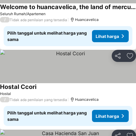
Welcome to huancavelica, the land of mercury.
Lihat harga
Seluruh Rumah/Apartemen
/
Huancavelica
Tidak ada penilaian yang tersedia
Pilih tanggal untuk melihat harga yang
Lihat harga
sama
Bagikan
Ta
Hostal Ccori
Lihat harga
Hostal
/
Huancavelica
Tidak ada penilaian yang tersedia
Pilih tanggal untuk melihat harga yang
Lihat harga
sama