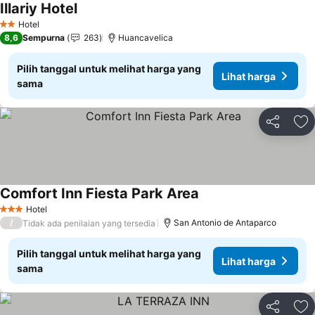
Illariy Hotel
Lihat harga
Hotel
2 Bintang
8,6
Sempurna
263
Huancavelica
Pilih tanggal untuk melihat harga yang
Lihat harga
sama
Bagikan
Ta
Comfort Inn Fiesta Park Area
Lihat harga
Hotel
3 Bintang
/
San Antonio de Antaparco
Tidak ada penilaian yang tersedia
Pilih tanggal untuk melihat harga yang
Lihat harga
sama
Bagikan
Ta