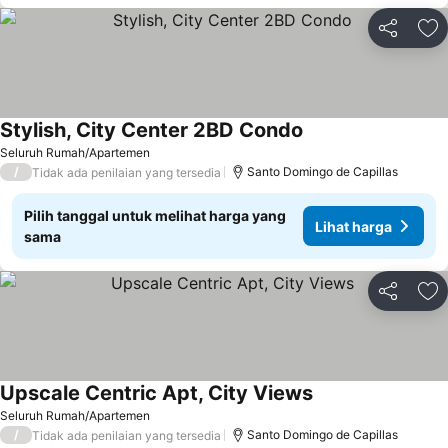
Bagikan
Ta
Stylish, City Center 2BD Condo
Lihat harga
Seluruh Rumah/Apartemen
/
Santo Domingo de Capillas
Tidak ada penilaian yang tersedia
Pilih tanggal untuk melihat harga yang
Lihat harga
sama
Bagikan
Ta
Upscale Centric Apt, City Views
Lihat harga
Seluruh Rumah/Apartemen
/
Santo Domingo de Capillas
Tidak ada penilaian yang tersedia