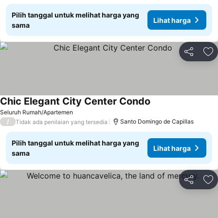
Pilih tanggal untuk melihat harga yang
Lihat harga
sama
Bagikan
Ta
Chic Elegant City Center Condo
Lihat harga
Seluruh Rumah/Apartemen
/
Santo Domingo de Capillas
Tidak ada penilaian yang tersedia
Pilih tanggal untuk melihat harga yang
Lihat harga
sama
Bagikan
Ta