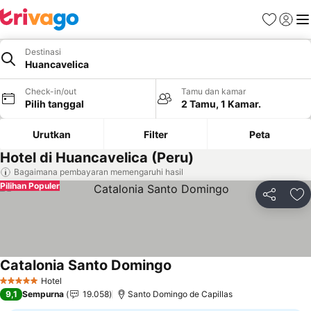
Favorit
Login
Me
Destinasi
Huancavelica
Check-in/out
Tamu dan kamar
Pilih tanggal
2 Tamu, 1 Kamar.
Urutkan
Filter
Peta
Hotel di Huancavelica (Peru)
Bagaimana pembayaran memengaruhi hasil
Pilihan Populer
Bagikan
Ta
Catalonia Santo Domingo
Lihat harga
Hotel
5 Bintang
9,1
Sempurna
19.058
Santo Domingo de Capillas