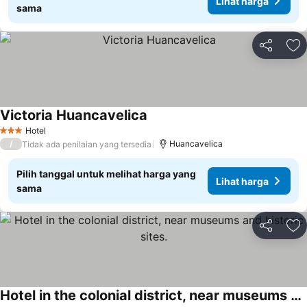
Lihat harga
sama
Bagikan
Ta
Victoria Huancavelica
Lihat harga
Hotel
3 Bintang
/
Huancavelica
Tidak ada penilaian yang tersedia
Pilih tanggal untuk melihat harga yang
Lihat harga
sama
Bagikan
Ta
Hotel in the colonial district, near museums and historic sites.