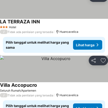
LA TERRAZA INN
Lihat harga
Hotel
3 Bintang
/
Huancavelica
Tidak ada penilaian yang tersedia
Pilih tanggal untuk melihat harga yang
Lihat harga
sama
Bagikan
Ta
Villa Accopucro
Lihat harga
Seluruh Rumah/Apartemen
/
Huancavelica
Tidak ada penilaian yang tersedia
Pilih tanggal untuk melihat harga yang