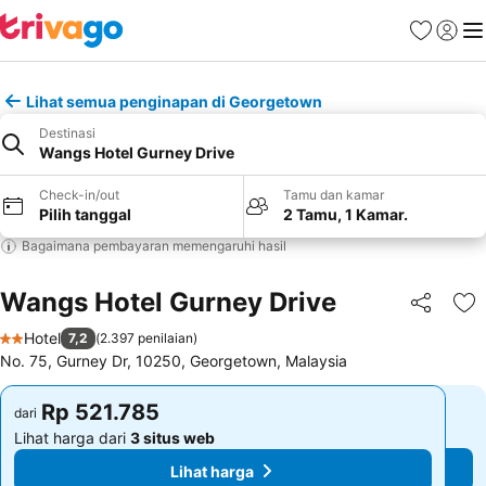
Favorit
Login
Me
Lihat semua penginapan di Georgetown
Destinasi
Wangs Hotel Gurney Drive
Check-in/out
Tamu dan kamar
Pilih tanggal
2 Tamu, 1 Kamar.
Bagaimana pembayaran memengaruhi hasil
Wangs Hotel Gurney Drive
Bagikan
Ta
Hotel
7,2
(
2.397 penilaian
)
2 Bintang
No. 75, Gurney Dr, 10250, Georgetown, Malaysia
Rp 521.785
Rp 521.785
dari
dari
Lihat harga dari
3 situs web
Lihat harga dari
3 situs web
Lihat harga
Lihat harga