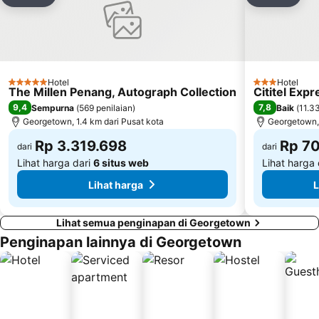
Tambahkan ke favorit
Tamba
Hotel
Hotel
5 Bintang
3 Bintang
The Millen Penang, Autograph Collection
Cititel Exp
9,4
7,8
Sempurna
(
569 penilaian
)
Baik
(
11.3
Georgetown, 1.4 km dari Pusat kota
Georgetown, 
Rp 3.319.698
Rp 7
dari
dari
Lihat harga dari
6 situs web
Lihat harga
Lihat harga
L
Lihat semua penginapan di Georgetown
Penginapan lainnya di Georgetown