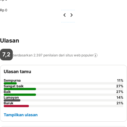
Rp 0
Ulasan
7,2
berdasarkan 2.397 penilaian dari situs web
populer
Ulasan tamu
Sempurna
11
%
Sangat baik
27
%
Baik
27
%
Lumayan
14
%
Buruk
21
%
Tampilkan ulasan