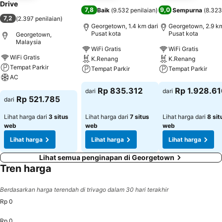
Drive
7,8
9,0
Baik
(
9.532 penilaian
)
Sempurna
(
8.323
7,2
(
2.397 penilaian
)
Georgetown, 1.4 km dari
Georgetown, 2.9 km
Pusat kota
Pusat kota
Georgetown,
Malaysia
WiFi Gratis
WiFi Gratis
WiFi Gratis
K.Renang
K.Renang
Tempat Parkir
Tempat Parkir
Tempat Parkir
AC
Lihat harga
Lihat harga
Rp 835.312
Rp 1.928.6
dari
dari
Lihat harga
Rp 521.785
dari
Lihat harga dari
3 situs
Lihat harga dari
7 situs
Lihat harga dari
8 sit
web
web
web
Lihat harga
Lihat harga
Lihat harga
Lihat semua penginapan di Georgetown
Tren harga
Berdasarkan harga terendah di trivago dalam 30 hari terakhir
Rp 0
Rp 0