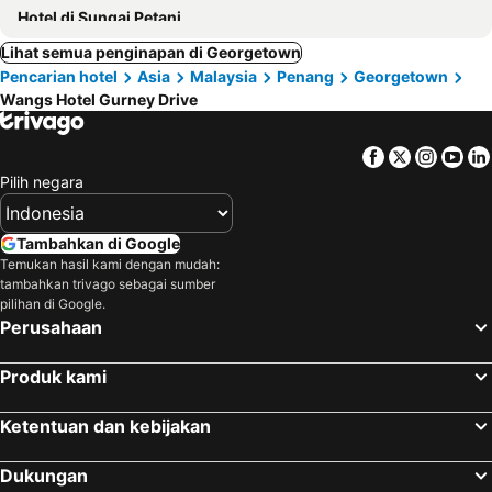
Hotel di Sungai Petani
Lihat semua penginapan di Georgetown
Pencarian hotel
Asia
Malaysia
Penang
Georgetown
Wangs Hotel Gurney Drive
Facebook
Twitter
Insta
Yo
Pilih negara
Tambahkan di Google
Temukan hasil kami dengan mudah:
tambahkan trivago sebagai sumber
pilihan di Google.
Perusahaan
Produk kami
Ketentuan dan kebijakan
Dukungan