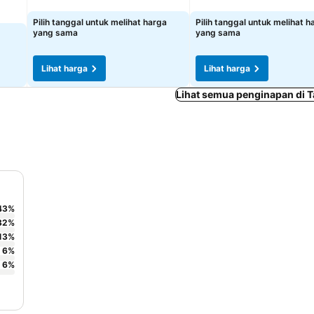
Lihat harga
Pilih tanggal untuk melihat harga
Pilih tanggal untuk melihat h
yang sama
yang sama
Lihat harga
Lihat harga
Lihat semua penginapan di T
43
%
32
%
13
%
6
%
6
%