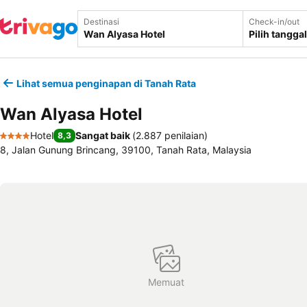
Destinasi
Check-in/out
Pilih tanggal
Lihat semua penginapan di Tanah Rata
Wan Alyasa Hotel
Hotel
Sangat baik
(
2.887 penilaian
)
8,3
4 Bintang
8, Jalan Gunung Brincang, 39100, Tanah Rata, Malaysia
Memuat