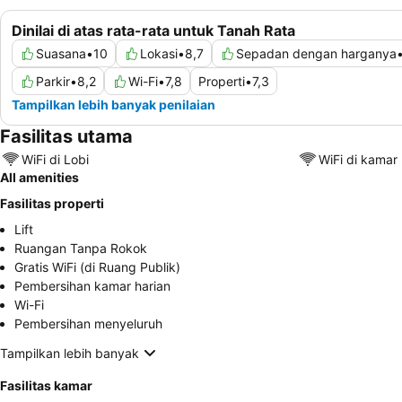
Dinilai di atas rata-rata untuk Tanah Rata
Suasana
•
10
Lokasi
•
8,7
Sepadan dengan harganya
Parkir
•
8,2
Wi-Fi
•
7,8
Properti
•
7,3
Tampilkan lebih banyak penilaian
Fasilitas utama
WiFi di Lobi
WiFi di kamar
All amenities
Fasilitas properti
Lift
Ruangan Tanpa Rokok
Gratis WiFi (di Ruang Publik)
Pembersihan kamar harian
Wi-Fi
Pembersihan menyeluruh
Tampilkan lebih banyak
Fasilitas kamar