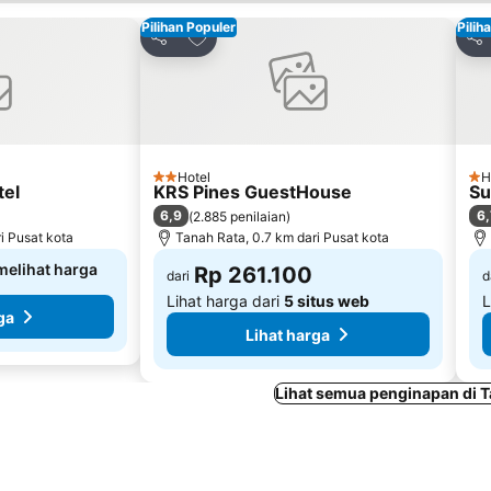
Pilihan Populer
Pilih
avorit
Tambahkan ke favorit
Bagikan
Bag
Hotel
H
2 Bintang
1 B
tel
KRS Pines GuestHouse
Su
6,9
6,
(
2.885 penilaian
)
i Pusat kota
Tanah Rata, 0.7 km dari Pusat kota
 melihat harga
Rp 261.100
dari
d
Lihat harga dari
5 situs web
L
ga
Lihat harga
Lihat semua penginapan di T