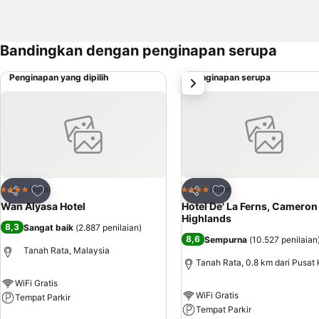
Bandingkan dengan penginapan serupa
Penginapan yang dipilih
Penginapan serupa
Selanjutnya
Tambahkan ke favorit
Tambahkan ke favor
Hotel
Hotel
4 Bintang
4 Bintang
Bagikan
Bagikan
Wan Alyasa Hotel
Hotel De' La Ferns, Cameron
Highlands
8,3
Sangat baik
(
2.887 penilaian
)
8,6
Sempurna
(
10.527 penilaian
Tanah Rata, Malaysia
Tanah Rata, 0.8 km dari Pusat 
WiFi Gratis
WiFi Gratis
Tempat Parkir
Tempat Parkir