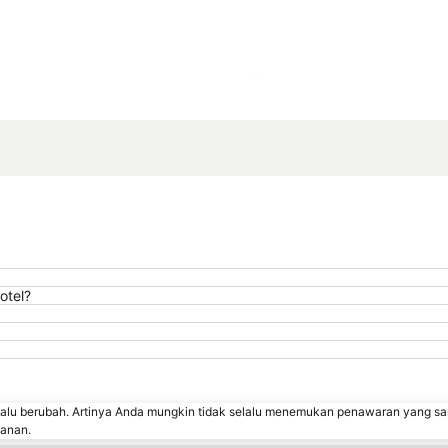
Perluas peta
otel?
lalu berubah. Artinya Anda mungkin tidak selalu menemukan penawaran yang sa
sanan.