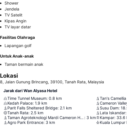
Shower
Jendela
TV Satelit
Kipas Angin
TV layar datar
Fasilitas Olahraga
Lapangan golf
Untuk Anak-anak
Taman bermain anak
Lokasi
8, Jalan Gunung Brincang, 39100, Tanah Rata, Malaysia
Jarak dari Wan Alyasa Hotel
Time Tunnel Museum
:
0.8
km
Tan's Camelli
Kedah Palace
:
1.9
km
Cameron Valley
Parit Falls Sheltered Bridge
:
2.1
km
Susu Dam
:
18.
Tanah Rata
:
2.5
km
Lata Iskandar
:
Taman Agroteknologi Mardi Cameron Highlands
:
3
km
Kampar
:
33.6
Agro Park Entrance
:
3
km
Kuala Lumpur I