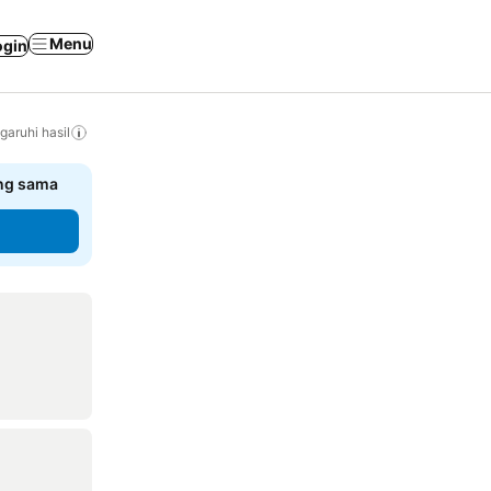
Menu
ogin
ruhi hasil
ang sama