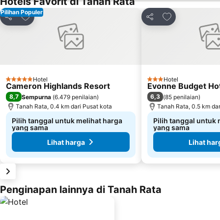
Hotels Favorit di Tanah Rata
Pilihan Populer
Tambahkan ke favorit
Tambahkan ke f
Bagikan
Bagikan
Hotel
Hotel
5 Bintang
3 Bintang
Cameron Highlands Resort
Evonne Budget Ho
8,7
6,3
Sempurna
(
6.479 penilaian
)
(
85 penilaian
)
Tanah Rata, 0.4 km dari Pusat kota
Tanah Rata, 0.5 km dar
Pilih tanggal untuk melihat harga
Pilih tanggal untuk
yang sama
yang sama
Lihat harga
Lihat har
Penginapan lainnya di Tanah Rata