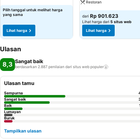
Lihat harga
Restoran
Pilih tanggal untuk melihat harga
Lihat harga
yang sama
Rp 901.623
dari
Lihat harga dari
5 situs web
Lihat harga
Lihat harga
Ulasan
Sangat baik
8,3
berdasarkan 2.887 penilaian dari situs web
populer
Ulasan tamu
Sempurna
Sangat baik
Baik
Lumayan
Buruk
Tampilkan ulasan