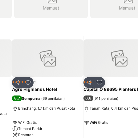
Memuat
Memuat
it
Tambahkan ke favorit
Tambahkan ke fav
Hotel
Hotel
5 Bintang
3 Bintang
Bagikan
Bagikan
Agro Highlands Hotel
Capital O 89695 Planters 
8,7
6,8
Sempurna
(
69 penilaian
)
(
911 penilaian
)
)
Brinchang, 1.7 km dari Pusat kota
Tanah Rata, 0.4 km dari Pus
kota
WiFi Gratis
WiFi Gratis
Tempat Parkir
Lihat harga
Restoran