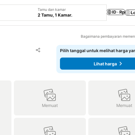
Tamu dan kamar
ID · Rp
L
2 Tamu, 1 Kamar.
Bagaimana pembayaran memenga
Tambahkan ke favorit
Pilih tanggal untuk melihat harga y
Bagikan
Lihat harga
Memuat
Memuat