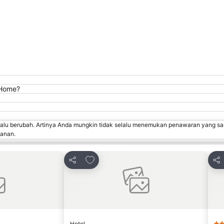
Perluas peta
 Home?
lalu berubah. Artinya Anda mungkin tidak selalu menemukan penawaran yang sa
sanan.
avorit
Tambahkan ke favorit
Bagikan
Bag
Hotel