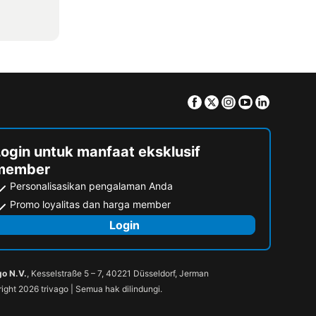
Facebook
Twitter
Instagram
Youtube
Linkedin
Login untuk manfaat eksklusif
member
Personalisasikan pengalaman Anda
Promo loyalitas dan harga member
Login
go N.V.
, Kesselstraße 5 – 7, 40221 Düsseldorf, Jerman
ight 2026 trivago | Semua hak dilindungi.