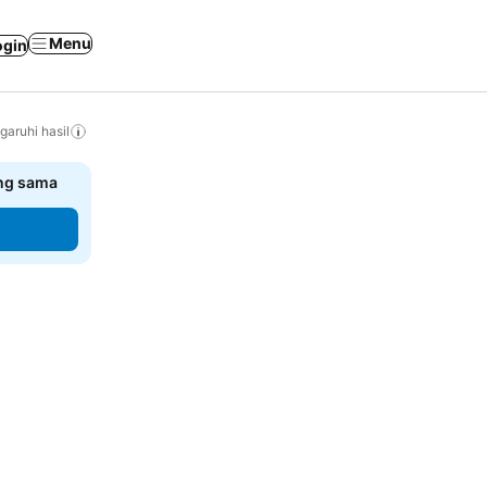
Menu
ogin
ruhi hasil
ang sama