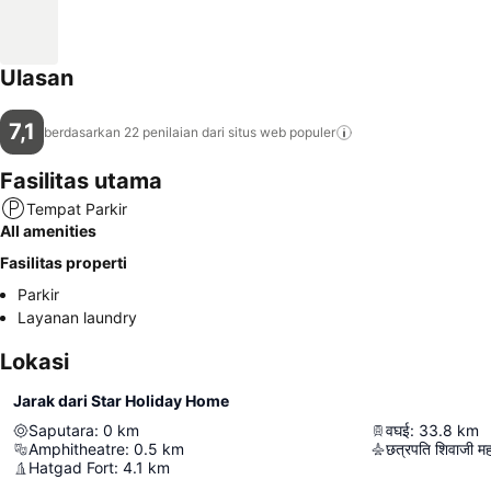
Ulasan
7,1
berdasarkan 22 penilaian dari situs web
populer
Fasilitas utama
Tempat Parkir
All amenities
Fasilitas properti
Parkir
Layanan laundry
Lokasi
Jarak dari Star Holiday Home
Saputara
:
0
km
वघई
:
33.8
km
Amphitheatre
:
0.5
km
छत्रपति शिवाजी महारा
Hatgad Fort
:
4.1
km