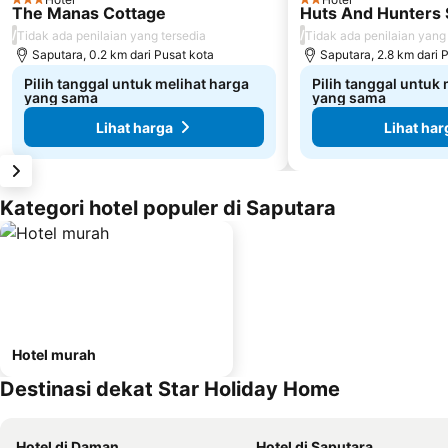
3 Bintang
2 Bintang
The Manas Cottage
Huts And Hunters 
/
/
Tidak ada penilaian yang tersedia
Tidak ada penilaian yang
Saputara, 0.2 km dari Pusat kota
Saputara, 2.8 km dari 
Pilih tanggal untuk melihat harga
Pilih tanggal untuk
yang sama
yang sama
Lihat harga
Lihat har
Kategori hotel populer di Saputara
Hotel murah
Destinasi dekat Star Holiday Home
Hotel di Daman
Hotel di Saputara