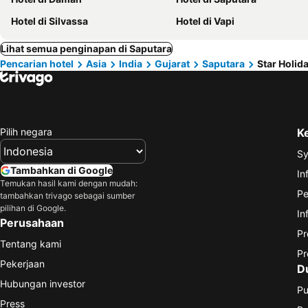
Hotel di Silvassa
Hotel di Vapi
Lihat semua penginapan di Saputara
Pencarian hotel
Asia
India
Gujarat
Saputara
Star Holi
Pilih negara
K
Sy
Tambahkan di Google
In
Temukan hasil kami dengan mudah:
Pe
tambahkan trivago sebagai sumber
pilihan di Google.
In
Perusahaan
Pr
Tentang kami
Pr
Pekerjaan
D
Hubungan investor
Pu
Press