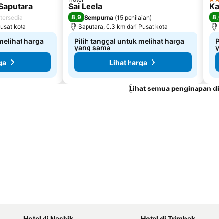
3 B
Saputara
Sai Leela
Ka
8,9
8,
 tersedia
Sempurna
(
15 penilaian
)
Pusat kota
Saputara, 0.3 km dari Pusat kota
 melihat harga
Pilih tanggal untuk melihat harga
P
yang sama
ga
Lihat harga
Lihat semua penginapan di
Hotel di Nashik
Hotel di Trimbak