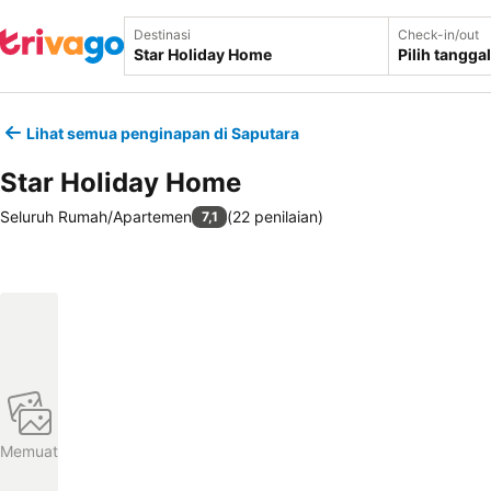
Destinasi
Check-in/out
Pilih tanggal
Lihat semua penginapan di Saputara
Star Holiday Home
Seluruh Rumah/Apartemen
(
22 penilaian
)
7,1
Memuat