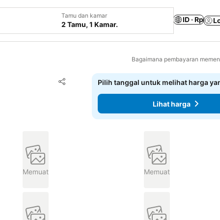
Tamu dan kamar
ID · Rp
L
2 Tamu, 1 Kamar.
Bagaimana pembayaran memenga
Tambahkan ke favorit
Pilih tanggal untuk melihat harga y
Bagikan
Lihat harga
Memuat
Memuat