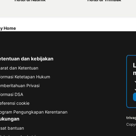
day Home
etentuan dan kebijakan
arat dan Ketentuan
formasi Ketetapan Hukum
mberitahuan Privasi
formasi DSA
eferensi cookie
ogram Pengungkapan Kerentanan
triva
ukungan
Copyr
sat bantuan