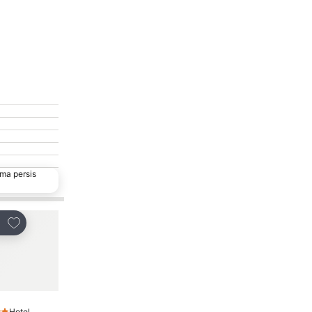
ma persis
Tambahkan ke favorit
Tambahkan ke favor
ikan
Bagikan
Hotel
Hotel