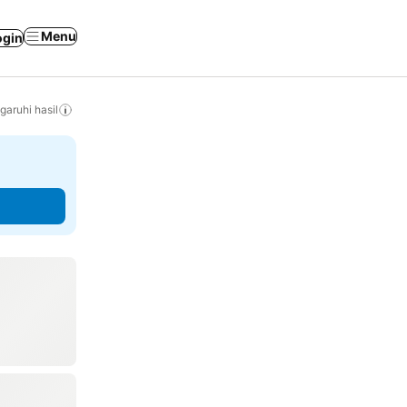
Menu
ogin
ruhi hasil