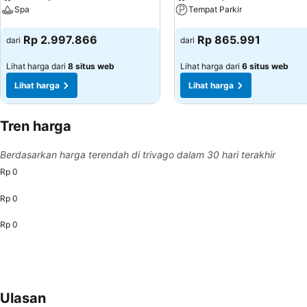
Spa
Tempat Parkir
Lihat harga
Lihat harga
Rp 2.997.866
Rp 865.991
dari
dari
Lihat harga dari
8 situs web
Lihat harga dari
6 situs web
Lihat harga
Lihat harga
Tren harga
Berdasarkan harga terendah di trivago dalam 30 hari terakhir
Rp 0
Rp 0
Rp 0
Ulasan