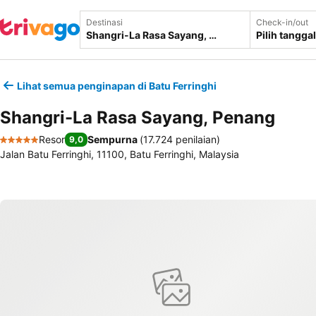
Destinasi
Check-in/out
Pilih tanggal
Lihat semua penginapan di Batu Ferringhi
Shangri-La Rasa Sayang, Penang
Resor
Sempurna
(
17.724 penilaian
)
9,0
5 Bintang
Jalan Batu Ferringhi, 11100, Batu Ferringhi, Malaysia