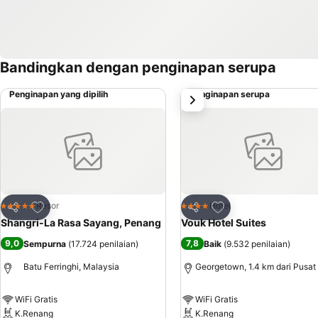
Bandingkan dengan penginapan serupa
Penginapan yang dipilih
Penginapan serupa
Selanjutnya
Tambahkan ke favorit
Tambahkan ke favor
Resor
Hotel
5 Bintang
4 Bintang
Bagikan
Bagikan
Shangri-La Rasa Sayang, Penang
Vouk Hotel Suites
9,0
7,8
Sempurna
(
17.724 penilaian
)
Baik
(
9.532 penilaian
)
Batu Ferringhi, Malaysia
Georgetown, 1.4 km dari Pusat
WiFi Gratis
WiFi Gratis
K.Renang
K.Renang