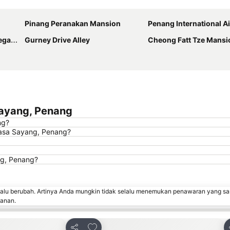
Perluas peta
Pinang Peranakan Mansion
Penang International A
enang
Gurney Drive Alley
Cheong Fatt Tze Mansi
ayang, Penang
ng?
asa Sayang, Penang?
ng, Penang?
lalu berubah. Artinya Anda mungkin tidak selalu menemukan penawaran yang sa
sanan.
avorit
Tambahkan ke favorit