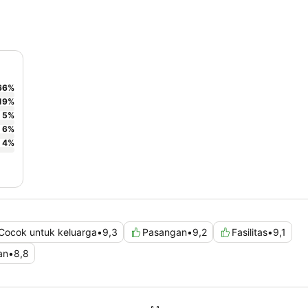
66
%
19
%
5
%
6
%
4
%
Cocok untuk keluarga
•
9,3
Pasangan
•
9,2
Fasilitas
•
9,1
an
•
8,8