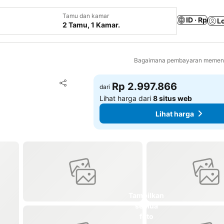
Tamu dan kamar
ID · Rp
L
2 Tamu, 1 Kamar.
Bagaimana pembayaran memenga
Tambahkan ke favorit
Rp 2.997.866
dari
Bagikan
Lihat harga dari
8 situs web
Lihat harga