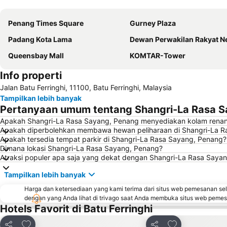
Penang Times Square
Gurney Plaza
Padang Kota Lama
Dewan Perwakilan Rakyat Negara Bagian P
Queensbay Mall
KOMTAR-Tower
Info properti
Jalan Batu Ferringhi, 11100, Batu Ferringhi, Malaysia
Tampilkan lebih banyak
Pertanyaan umum tentang Shangri-La Rasa S
Apakah Shangri-La Rasa Sayang, Penang menyediakan kolam rena
Apakah diperbolehkan membawa hewan peliharaan di Shangri-La R
Apakah tersedia tempat parkir di Shangri-La Rasa Sayang, Penang?
Dimana lokasi Shangri-La Rasa Sayang, Penang?
Atraksi populer apa saja yang dekat dengan Shangri-La Rasa Saya
Tampilkan lebih banyak
Harga dan ketersediaan yang kami terima dari situs web pemesanan se
dengan yang Anda lihat di trivago saat Anda membuka situs web peme
Hotels Favorit di Batu Ferringhi
Tambahkan ke favorit
Tambahkan ke f