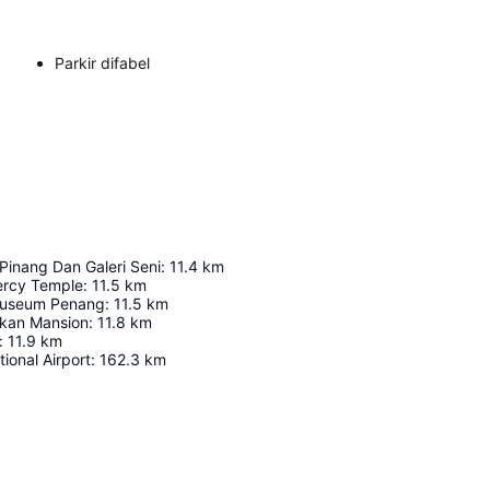
Parkir difabel
Pinang Dan Galeri Seni
:
11.4
km
ercy Temple
:
11.5
km
Museum Penang
:
11.5
km
kan Mansion
:
11.8
km
:
11.9
km
tional Airport
:
162.3
km