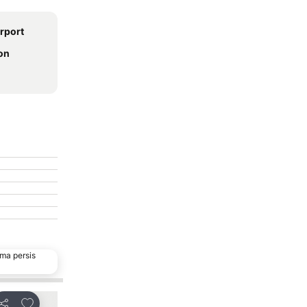
irport
on
ma persis
Tambahkan ke favorit