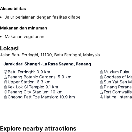
Aksesibilitas
Jalur perjalanan dengan fasilitas difabel
Makanan dan minuman
Makanan vegetarian
Lokasi
Jalan Batu Ferringhi, 11100, Batu Ferringhi, Malaysia
Jarak dari Shangri-La Rasa Sayang, Penang
Batu Ferringhi
:
0.9
km
Muzium Pulau 
Penang Botanic Gardens
:
5.9
km
Goddess of M
Upper Station
:
6.3
km
Sun Yat Sen 
Kek Lok Si Temple
:
9.1
km
Pinang Perana
Penang City Stadium
:
10
km
Fort Cornwallis
Cheong Fatt Tze Mansion
:
10.9
km
Hat Yai Interna
Explore nearby attractions