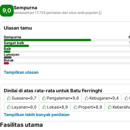
Sempurna
9,0
berdasarkan 17.724 penilaian dari situs web
populer
Ulasan tamu
Sempurna
Sangat baik
Baik
Lumayan
Buruk
Tampilkan ulasan
Dinilai di atas rata-rata untuk Batu Ferringhi
Suasana
•
9,7
Pengalaman
•
9,6
Kebugaran
•
9,4
Layanan
•
9,0
Lokasi
•
8,9
Properti
•
8,9
Kebersih
Tampilkan lebih banyak penilaian
Fasilitas utama