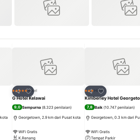
it
Tambahkan ke favorit
Tambahkan ke fav
Hotel
Hotel
5 Bintang
3 Bintang
Bagikan
Bagikan
G Hotel Kelawai
Kimberley Hotel Georget
9,0
7,8
Sempurna
(
8.323 penilaian
)
Baik
(
10.747 penilaian
)
 kota
Georgetown, 2.9 km dari Pusat kota
Georgetown, 0.3 km dari Pu
WiFi Gratis
WiFi Gratis
K.Renang
Tempat Parkir