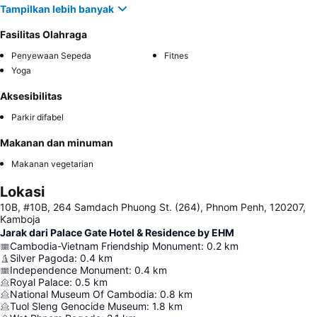
Tampilkan lebih banyak
Fasilitas Olahraga
Penyewaan Sepeda
Fitnes
Yoga
Aksesibilitas
Parkir difabel
Makanan dan minuman
Makanan vegetarian
Lokasi
10B, #10B, 264 Samdach Phuong St. (264), Phnom Penh, 120207,
Kamboja
Jarak dari Palace Gate Hotel & Residence by EHM
Cambodia-Vietnam Friendship Monument
:
0.2
km
Silver Pagoda
:
0.4
km
Independence Monument
:
0.4
km
Royal Palace
:
0.5
km
National Museum Of Cambodia
:
0.8
km
Tuol Sleng Genocide Museum
:
1.8
km