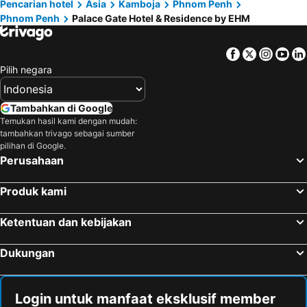
Pencarian hotel
Asia
Kamboja
Phnom Penh
Phnom Penh
Palace Gate Hotel & Residence by EHM
Facebook
Twitter
Insta
Yo
Pilih negara
Tambahkan di Google
Temukan hasil kami dengan mudah:
tambahkan trivago sebagai sumber
pilihan di Google.
Perusahaan
Produk kami
Ketentuan dan kebijakan
Dukungan
Login untuk manfaat eksklusif member