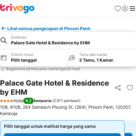
Favorit
Login
Me
Lihat semua penginapan di Phnom Penh
Destinasi
Palace Gate Hotel & Residence by EHM
Check-in/out
Tamu dan kamar
Pilih tanggal
2 Tamu, 1 Kamar.
Bagaimana pembayaran memengaruhi hasil
Palace Gate Hotel & Residence
by EHM
Bagikan
Ta
Hotel
9,2
Sempurna
(
2.917 penilaian
)
4 Bintang
10B, #10B, 264 Samdach Phuong St. (264), Phnom Penh, 120207,
Kamboja
Pilih tanggal untuk melihat harga yang sama
Pilih tanggal untuk melihat harga yang sama