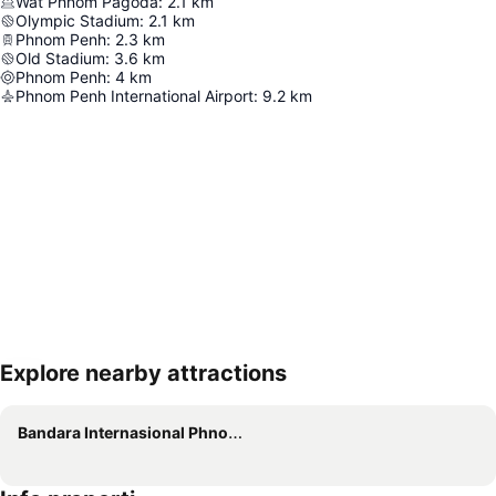
Wat Phnom Pagoda
:
2.1
km
Olympic Stadium
:
2.1
km
Phnom Penh
:
2.3
km
Old Stadium
:
3.6
km
Phnom Penh
:
4
km
Phnom Penh International Airport
:
9.2
km
Explore nearby attractions
Perluas peta
Bandara Internasional Phnom Penh