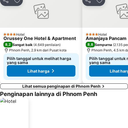
Bagikan
Tambahkan ke favorit
Bagikan
Tambahkan ke
Hotel
Hotel
4 Bintang
4 Bintang
Orussey One Hotel & Apartment
Amanjaya Pancam S
8,2
8,8
Sangat baik
(
4.649 penilaian
)
Sempurna
(
2.135 pe
Phnom Penh, 2.9 km dari Pusat kota
Phnom Penh, 4.5 km da
Pilih tanggal untuk melihat harga
Pilih tanggal untuk
yang sama
yang sama
Lihat harga
Lihat har
Lihat semua penginapan di Phnom Penh
Penginapan lainnya di Phnom Penh