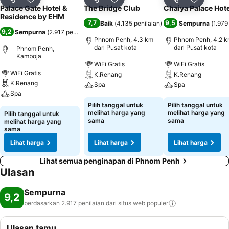
Bagikan
Tambahkan ke favorit
Bagikan
Tambahkan ke favorit
Bagikan
Tambahka
Palace Gate Hotel &
The Bridge Club
Chaiya Palace Hote
Residence by EHM
7,7
9,5
Baik
(
4.135 penilaian
)
Sempurna
(
1.979
9,2
Sempurna
(
2.917 penilaian
)
Phnom Penh, 4.3 km
Phnom Penh, 4.2 
dari Pusat kota
dari Pusat kota
Phnom Penh,
Kamboja
WiFi Gratis
WiFi Gratis
WiFi Gratis
K.Renang
K.Renang
K.Renang
Spa
Spa
Spa
Pilih tanggal untuk
Pilih tanggal untuk
melihat harga yang
melihat harga yang
Pilih tanggal untuk
sama
sama
melihat harga yang
sama
Lihat harga
Lihat harga
Lihat harga
Lihat semua penginapan di Phnom Penh
Ulasan
Sempurna
9,2
berdasarkan 2.917 penilaian dari situs web
populer
Ulasan tamu