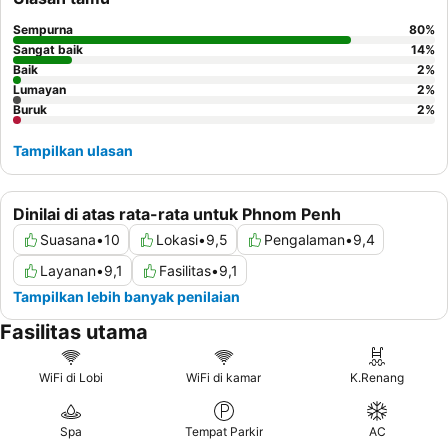
Sempurna
80
%
Sangat baik
14
%
Baik
2
%
Lumayan
2
%
Buruk
2
%
Tampilkan ulasan
Dinilai di atas rata-rata untuk Phnom Penh
Suasana
•
10
Lokasi
•
9,5
Pengalaman
•
9,4
Layanan
•
9,1
Fasilitas
•
9,1
Tampilkan lebih banyak penilaian
Fasilitas utama
WiFi di Lobi
WiFi di kamar
K.Renang
Spa
Tempat Parkir
AC