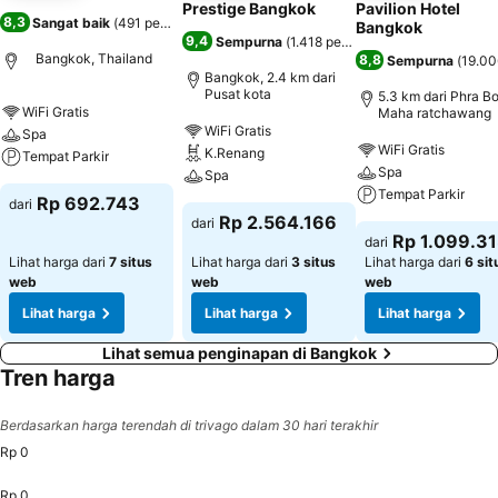
Prestige Bangkok
Pavilion Hotel
8,3
Sangat baik
(
491 penilaian
)
Bangkok
9,4
Sempurna
(
1.418 penilaian
)
Bangkok, Thailand
8,8
Sempurna
(
19.00
Bangkok, 2.4 km dari
Pusat kota
5.3 km dari Phra B
WiFi Gratis
Maha ratchawang
WiFi Gratis
Spa
WiFi Gratis
K.Renang
Tempat Parkir
Spa
Spa
Tempat Parkir
Rp 692.743
dari
Rp 2.564.166
dari
Rp 1.099.3
dari
Lihat harga dari
7 situs
Lihat harga dari
3 situs
Lihat harga dari
6 sit
web
web
web
Lihat harga
Lihat harga
Lihat harga
Lihat semua penginapan di Bangkok
Tren harga
Berdasarkan harga terendah di trivago dalam 30 hari terakhir
Rp 0
Rp 0