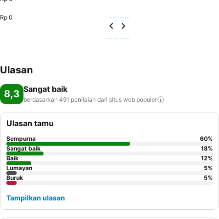
Rp 0
Ulasan
Sangat baik
8,3
berdasarkan 491 penilaian dari situs web
populer
Ulasan tamu
Sempurna
60
%
Sangat baik
18
%
Baik
12
%
Lumayan
5
%
Buruk
5
%
Tampilkan ulasan