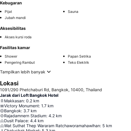
Kebugaran
Pijat
Sauna
Jubah mandi
Aksesibilitas
Akses kursi roda
Fasilitas kamar
Shower
Papan Setrika
Pengering Rambut
Teko Elektrik
Tampilkan lebih banyak
Lokasi
1091/290 Phetchaburi Rd, Bangkok, 10400, Thailand
Jarak dari Loft Bangkok Hotel
Makkasan
:
0.2
km
Victory Monument
:
1.7
km
Bangkok
:
3.7
km
Rajadamnern Stadium
:
4.2
km
Dusit Palace
:
4.4
km
Wat Suthat Thep Wararam Ratchaworamahawihan
:
5
km
Chatuchak Market
:
5.3
km