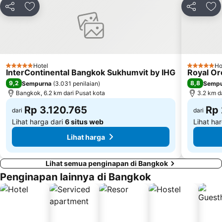
Wisata Grand Palace (Istana Raja) dan Candinya
BTS Chit Lom
Bagikan
Tambahkan ke favorit
Bagikan
Ta
Akuarium Siam Ocean World
Pusat Kebudayaan Thailand
Food & Hotel Thailand
MRT Queen Sirikit National Convention Centre
BTS Ekkamai
Phra Borom Maha ratchawang
BTS Phra Khanong
Wat Arun
Hotel
Ho
5 Bintang
5 Bintang
InterContinental Bangkok Sukhumvit by IHG
Royal Or
BTS On Nut
BTS Bang Wa
9,2
8,8
Sempurna
(
3.031 penilaian
)
Sempu
BTS Victory Monument
Stasiun Kereta Utama Hua Lamphong Bangkok
Bangkok, 6.2 km dari Pusat kota
3.2 km d
Rp 3.120.765
Rp 
dari
dari
Lihat harga dari
6 situs web
Lihat ha
Lihat harga
Lihat semua penginapan di Bangkok
Penginapan lainnya di Bangkok