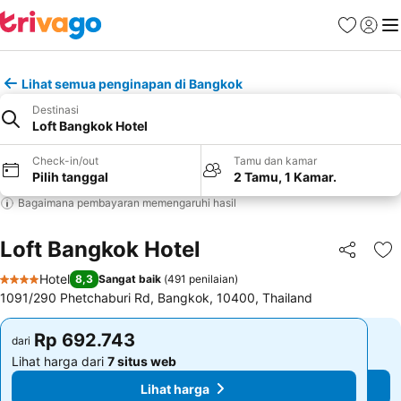
Favorit
Login
Me
Lihat semua penginapan di Bangkok
Destinasi
Loft Bangkok Hotel
Check-in/out
Tamu dan kamar
Pilih tanggal
2 Tamu, 1 Kamar.
Bagaimana pembayaran memengaruhi hasil
Loft Bangkok Hotel
Bagikan
Ta
Hotel
8,3
Sangat baik
(
491 penilaian
)
4 Bintang
1091/290 Phetchaburi Rd, Bangkok, 10400, Thailand
Rp 692.743
Rp 692.743
dari
dari
Lihat harga dari
7 situs web
Lihat harga dari
7 situs web
Lihat harga
Lihat harga