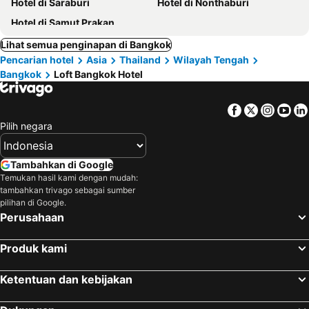
Hotel di Saraburi
Hotel di Nonthaburi
Hotel di Samut Prakan
Lihat semua penginapan di Bangkok
Pencarian hotel
Asia
Thailand
Wilayah Tengah
Bangkok
Loft Bangkok Hotel
Facebook
Twitter
Insta
Yo
Pilih negara
Tambahkan di Google
Temukan hasil kami dengan mudah:
tambahkan trivago sebagai sumber
pilihan di Google.
Perusahaan
Produk kami
Ketentuan dan kebijakan