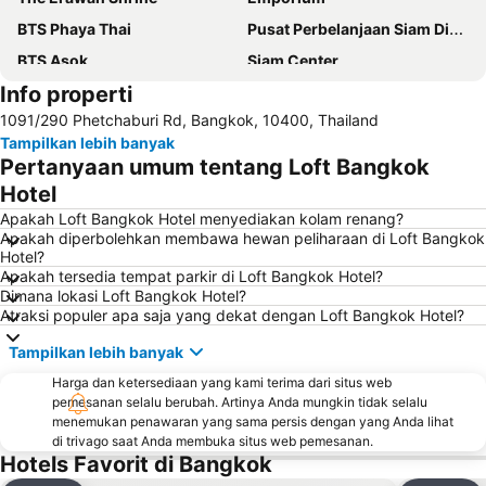
BTS Phaya Thai
Pusat Perbelanjaan Siam Discovery Center
BTS Asok
Siam Center
Info properti
MBK Center
BTS Ratchathewi
1091/290 Phetchaburi Rd, Bangkok, 10400, Thailand
BTS Siam
Bandar Udara Internasional Suvarnabhumi Bangkok
Tampilkan lebih banyak
Bandar Udara Don Mueang
Erawan Bangkok
Pertanyaan umum tentang Loft Bangkok
MRT Sukhumvit
Pusat Perbelanjaan The Old Siam Plaza
Hotel
BTS Phrom Phong
Bangkok City and Temples Tour
Apakah Loft Bangkok Hotel menyediakan kolam renang?
Apakah diperbolehkan membawa hewan peliharaan di Loft Bangkok
BTS Nana
BTS National Stadium - W1
Hotel?
Apakah tersedia tempat parkir di Loft Bangkok Hotel?
Pasar Chatuchak
Rajamangala National Stadium
Dimana lokasi Loft Bangkok Hotel?
CentralPlaza Grand Rama 9
MRT Thailand Cultural Centre
Atraksi populer apa saja yang dekat dengan Loft Bangkok Hotel?
MRT Si Lom
BTS Sala Daeng
Tampilkan lebih banyak
Bangkok International Trade & Exhibition Centre - Bitec
Menara Baiyoke II
Harga dan ketersediaan yang kami terima dari situs web
pemesanan selalu berubah. Artinya Anda mungkin tidak selalu
THAIFEX - WORLD OF FOOD ASIA
Jalan Khao San
menemukan penawaran yang sama persis dengan yang Anda lihat
BTS Phloen Chit
Lumphini-Park
di trivago saat Anda membuka situs web pemesanan.
Hotels Favorit di Bangkok
BTS Ari
BTS Chong Nonsi