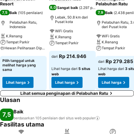
Resort
Pelabuhan Ratu
8,0
Sangat baik
(
2.297 penilaian
)
7,5
7,9
Baik
(
105 penilaian
)
Baik
(
2.438 penil
Lebak, 50.8 km dari
Pusat kota
Pelabuhan Ratu,
Pelabuhan Ratu, 3
Indonesia
dari Pusat kota
WiFi Gratis
K.Renang
WiFi Gratis
K.Renang
Tempat Parkir
K.Renang
Tempat Parkir
Hewan Peliharaan Diperbolehkan
Tempat Parkir
Lihat harga
Rp 214.946
dari
Lihat harga
Lihat harga
Pilih tanggal untuk
Rp 279.285
dari
melihat harga yang
Lihat harga dari
5 situs
Lihat harga dari
3 sit
sama
web
web
Lihat harga
Lihat harga
Lihat harga
Lihat semua penginapan di Pelabuhan Ratu
Ulasan
Baik
7,5
berdasarkan 105 penilaian dari situs web
populer
Fasilitas utama