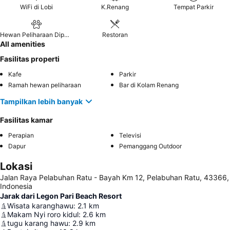
WiFi di Lobi
K.Renang
Tempat Parkir
Hewan Peliharaan Diperbolehkan
Restoran
All amenities
Fasilitas properti
Kafe
Parkir
Ramah hewan peliharaan
Bar di Kolam Renang
Tampilkan lebih banyak
Fasilitas kamar
Perapian
Televisi
Dapur
Pemanggang Outdoor
Lokasi
Jalan Raya Pelabuhan Ratu - Bayah Km 12, Pelabuhan Ratu, 43366,
Indonesia
Jarak dari Legon Pari Beach Resort
Wisata karanghawu
:
2.1
km
Makam Nyi roro kidul
:
2.6
km
tugu karang hawu
:
2.9
km