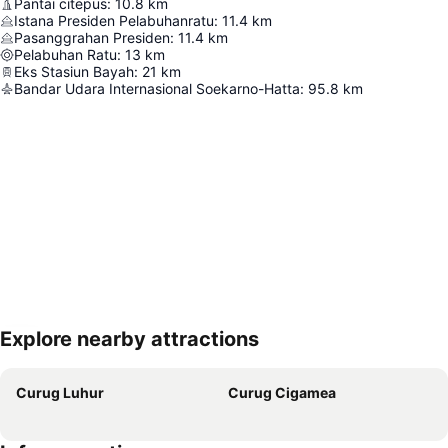
Pantai citepus
:
10.8
km
Istana Presiden Pelabuhanratu
:
11.4
km
Pasanggrahan Presiden
:
11.4
km
Pelabuhan Ratu
:
13
km
Eks Stasiun Bayah
:
21
km
Bandar Udara Internasional Soekarno-Hatta
:
95.8
km
Explore nearby attractions
Perluas peta
Curug Luhur
Curug Cigamea