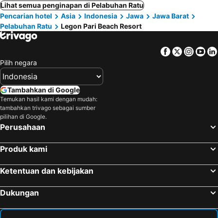
Lihat semua penginapan di Pelabuhan Ratu
Pencarian hotel
Asia
Indonesia
Jawa
Jawa Barat
Pelabuhan Ratu
Legon Pari Beach Resort
Facebook
Twitter
Insta
Yo
Pilih negara
Tambahkan di Google
Temukan hasil kami dengan mudah:
tambahkan trivago sebagai sumber
pilihan di Google.
Perusahaan
Produk kami
Ketentuan dan kebijakan
Dukungan