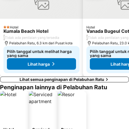
Hotel
Hotel
2 Bintang
Kumala Beach Hotel
Vanada Bugeul Co
/
/
Tidak ada penilaian yang tersedia
Tidak ada penilaian yang
Pelabuhan Ratu, 6.3 km dari Pusat kota
Pelabuhan Ratu, 23.0 
Pilih tanggal untuk melihat harga
Pilih tanggal untuk
yang sama
yang sama
Lihat harga
Lihat har
Lihat semua penginapan di Pelabuhan Ratu
Penginapan lainnya di Pelabuhan Ratu