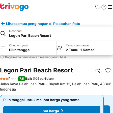
Favorit
Login
Me
Lihat semua penginapan di Pelabuhan Ratu
Destinasi
Legon Pari Beach Resort
Check-in/out
Tamu dan kamar
Pilih tanggal
2 Tamu, 1 Kamar.
Bagaimana pembayaran memengaruhi hasil
Legon Pari Beach Resort
Bagikan
Ta
Resor
7,5
Baik
(
105 penilaian
)
3 Bintang
Jalan Raya Pelabuhan Ratu - Bayah Km 12, Pelabuhan Ratu, 43366,
Indonesia
Pilih tanggal untuk melihat harga yang sama
Pilih tanggal untuk melihat harga yang sama
Lihat harga
Lihat harga